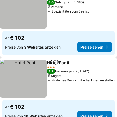
3 Sterne
8,0
Sehr gut
1 380
Verbania
Spezialitäten vom Seefisch
€ 102
Ab
Preise von
3 Websites
anzeigen
Preise sehen
Hotel Ponti
Teilen
Zu Favoriten hinzufügen
3 Sterne
9,2
Hervorragend
947
Angera
Modernes Design mit edler Innenausstattung
€ 102
Ab
Preise von
10 Websites
anzeigen
Preise sehen