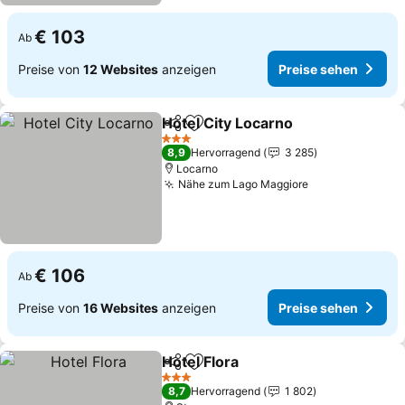
€ 103
Ab
Preise von
12 Websites
anzeigen
Preise sehen
Hotel City Locarno
Teilen
Zu Favoriten hinzufügen
3 Sterne
8,9
Hervorragend
3 285
Locarno
Nähe zum Lago Maggiore
€ 106
Ab
Preise von
16 Websites
anzeigen
Preise sehen
Hotel Flora
Teilen
Zu Favoriten hinzufügen
3 Sterne
8,7
Hervorragend
1 802