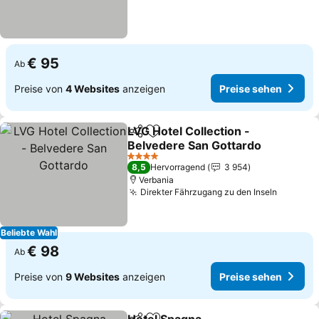
€ 95
Ab
Preise von
4 Websites
anzeigen
Preise sehen
LVG Hotel Collection -
Teilen
Zu Favoriten hinzufügen
Belvedere San Gottardo
4 Sterne
8,5
Hervorragend
3 954
Verbania
Direkter Fährzugang zu den Inseln
Beliebte Wahl
€ 98
Ab
Preise von
9 Websites
anzeigen
Preise sehen