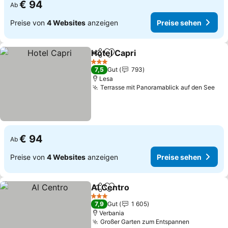
€ 94
Ab
Preise von
4 Websites
anzeigen
Preise sehen
Hotel Capri
Teilen
Zu Favoriten hinzufügen
3 Sterne
7,5
Gut
793
Lesa
Terrasse mit Panoramablick auf den See
€ 94
Ab
Preise von
4 Websites
anzeigen
Preise sehen
Al Centro
Teilen
Zu Favoriten hinzufügen
3 Sterne
7,9
Gut
1 605
Verbania
Großer Garten zum Entspannen