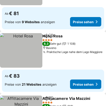
€ 81
Ab
Preise von
9 Websites
anzeigen
Preise sehen
Hotel Rosa
Teilen
Zu Favoriten hinzufügen
4 Sterne
8,3
Sehr gut
1 108
Baveno
Praktische Lage nahe dem Lago Maggiore
€ 83
Ab
Preise von
21 Websites
anzeigen
Preise sehen
Affittacamere Via Mazzini
Teilen
Zu Favoriten hinzufügen
4 Sterne