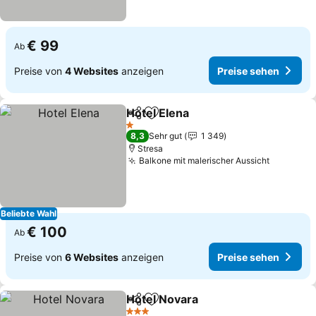
€ 99
Ab
Preise von
4 Websites
anzeigen
Preise sehen
Hotel Elena
Teilen
Zu Favoriten hinzufügen
1 Sterne
8,3
Sehr gut
1 349
Stresa
Balkone mit malerischer Aussicht
Beliebte Wahl
€ 100
Ab
Preise von
6 Websites
anzeigen
Preise sehen
Hotel Novara
Teilen
Zu Favoriten hinzufügen