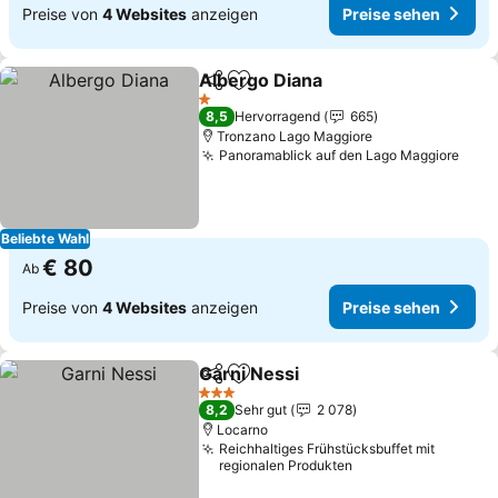
Preise von
4 Websites
anzeigen
Preise sehen
Albergo Diana
Teilen
Zu Favoriten hinzufügen
1 Sterne
8,5
Hervorragend
665
Tronzano Lago Maggiore
Panoramablick auf den Lago Maggiore
Beliebte Wahl
€ 80
Ab
Preise von
4 Websites
anzeigen
Preise sehen
Garni Nessi
Teilen
Zu Favoriten hinzufügen
3 Sterne
8,2
Sehr gut
2 078
Locarno
Reichhaltiges Frühstücksbuffet mit
regionalen Produkten