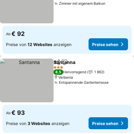
Zimmer mit eigenem Balkon
€ 92
Ab
Preise von
12 Websites
anzeigen
Preise sehen
Santanna
Teilen
Zu Favoriten hinzufügen
3 Sterne
8,5
Hervorragend
1 862
Verbania
Entspannende Gartenterrasse
€ 93
Ab
Preise von
3 Websites
anzeigen
Preise sehen