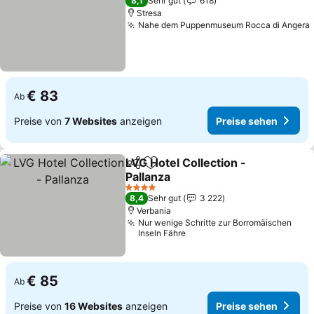
8,1
Sehr gut
618
Stresa
Nahe dem Puppenmuseum Rocca di Angera
€ 83
Ab
Preise von
7 Websites
anzeigen
Preise sehen
LVG Hotel Collection -
Teilen
Zu Favoriten hinzufügen
Pallanza
4 Sterne
8,4
Sehr gut
3 222
Verbania
Nur wenige Schritte zur Borromäischen
Inseln Fähre
€ 85
Ab
Preise von
16 Websites
anzeigen
Preise sehen