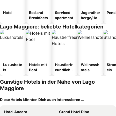
Hotel
Bed and
Serviced
Jugendher
Pens
Breakfasts
apartment
berge/Hos
tel
Lago Maggiore: beliebte Hotelkategorien
Luxushote
Hotels mit
Haustierfr
Wellnessh
Stra
ls
Pool
eundliche
otels
els
Hotels
Günstige Hotels in der Nähe von Lago
Maggiore
Diese Hotels könnten Dich auch interessieren ...
Hotel Ancora
Grand Hotel Dino