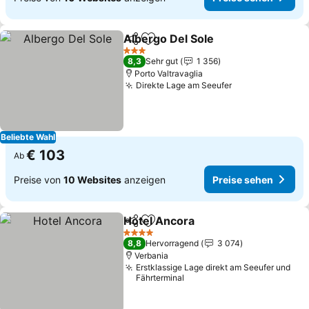
Albergo Del Sole
Teilen
Zu Favoriten hinzufügen
3 Sterne
8,3
Sehr gut
1 356
Porto Valtravaglia
Direkte Lage am Seeufer
Beliebte Wahl
€ 103
Ab
Preise von
10 Websites
anzeigen
Preise sehen
Hotel Ancora
Teilen
Zu Favoriten hinzufügen
4 Sterne
8,8
Hervorragend
3 074
Verbania
Erstklassige Lage direkt am Seeufer und
Fährterminal