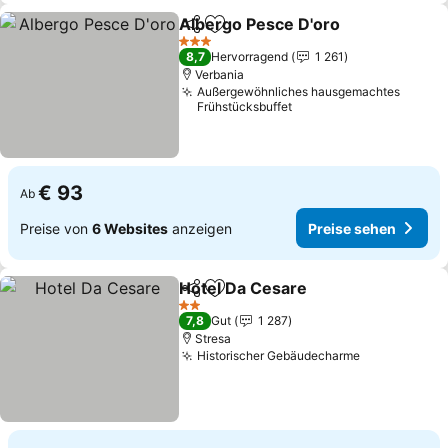
Albergo Pesce D'oro
Teilen
Zu Favoriten hinzufügen
3 Sterne
8,7
Hervorragend
1 261
Verbania
Außergewöhnliches hausgemachtes
Frühstücksbuffet
€ 93
Ab
Preise von
6 Websites
anzeigen
Preise sehen
Hotel Da Cesare
Teilen
Zu Favoriten hinzufügen
2 Sterne
7,8
Gut
1 287
Stresa
Historischer Gebäudecharme