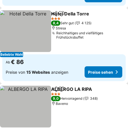
Hotel Della Torre
Teilen
Zu Favoriten hinzufügen
3 Sterne
8,4
Sehr gut
4 125
Stresa
Reichhaltiges und vielfältiges
Frühstücksbuffet
Beliebte Wahl
€ 86
Ab
Preise von
15 Websites
anzeigen
Preise sehen
ALBERGO LA RIPA
Teilen
Zu Favoriten hinzufügen
3 Sterne
9,0
Hervorragend
348
Baveno