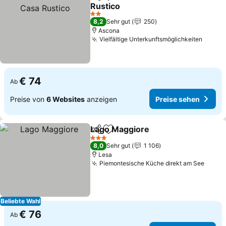
Teilen
Zu Favoriten hinzufügen
Rustico
2 Sterne
8,2
Sehr gut
250
Ascona
Vielfältige Unterkunftsmöglichkeiten
€ 74
Ab
Preise von
6 Websites
anzeigen
Preise sehen
Lago Maggiore
Teilen
Zu Favoriten hinzufügen
3 Sterne
8,0
Sehr gut
1 106
Lesa
Piemontesische Küche direkt am See
Beliebte Wahl
€ 76
Ab