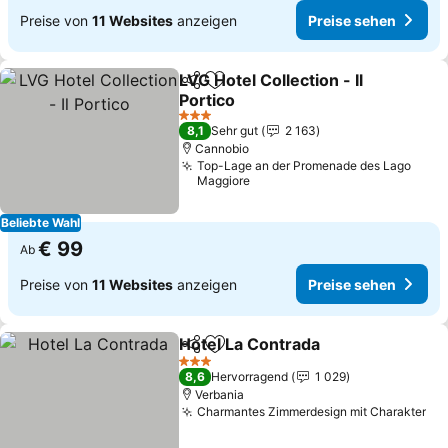
Preise von
11 Websites
anzeigen
Preise sehen
LVG Hotel Collection - Il
Teilen
Zu Favoriten hinzufügen
Portico
3 Sterne
8,1
Sehr gut
2 163
Cannobio
Top-Lage an der Promenade des Lago
Maggiore
Beliebte Wahl
€ 99
Ab
Preise von
11 Websites
anzeigen
Preise sehen
Hotel La Contrada
Teilen
Zu Favoriten hinzufügen
3 Sterne
8,6
Hervorragend
1 029
Verbania
Charmantes Zimmerdesign mit Charakter