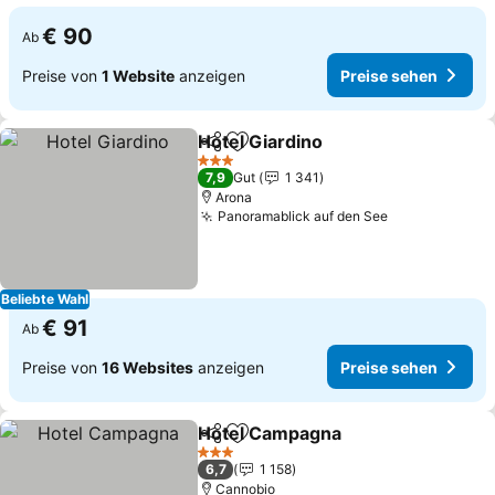
€ 90
Ab
Preise von
1 Website
anzeigen
Preise sehen
Hotel Giardino
Teilen
Zu Favoriten hinzufügen
3 Sterne
7,9
Gut
1 341
Arona
Panoramablick auf den See
Beliebte Wahl
€ 91
Ab
Preise von
16 Websites
anzeigen
Preise sehen
Hotel Campagna
Teilen
Zu Favoriten hinzufügen
3 Sterne
6,7
1 158
Cannobio