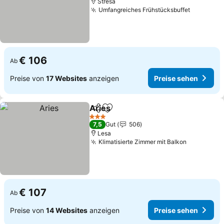
Stresa
Umfangreiches Frühstücksbuffet
€ 106
Ab
Preise von
17 Websites
anzeigen
Preise sehen
Aries
Teilen
Zu Favoriten hinzufügen
3 Sterne
7,5
Gut
506
Lesa
Klimatisierte Zimmer mit Balkon
€ 107
Ab
Preise von
14 Websites
anzeigen
Preise sehen