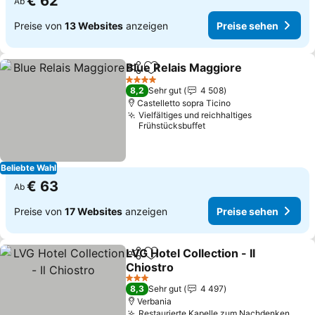
€ 62
Ab
Preise von
13 Websites
anzeigen
Preise sehen
Blue Relais Maggiore
Teilen
Zu Favoriten hinzufügen
4 Sterne
8,2
Sehr gut
4 508
Castelletto sopra Ticino
Vielfältiges und reichhaltiges
Frühstücksbuffet
Beliebte Wahl
€ 63
Ab
Preise von
17 Websites
anzeigen
Preise sehen
LVG Hotel Collection - Il
Teilen
Zu Favoriten hinzufügen
Chiostro
3 Sterne
8,3
Sehr gut
4 497
Verbania
Restaurierte Kapelle zum Nachdenken