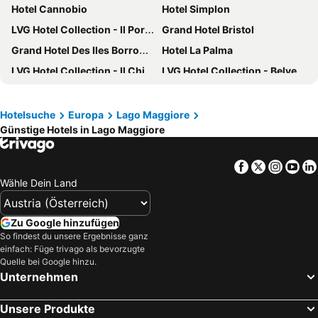
Hotel Cannobio
Hotel Simplon
LVG Hotel Collection - Il Portico
Grand Hotel Bristol
Grand Hotel Des Iles Borromees
Hotel La Palma
LVG Hotel Collection - Il Chiostro
LVG Hotel Collection - Belvedere San Gottardo
LVG Hotel Collection - Pallanza
Parkhotel Brenscino Brissago
Hotel Ghiffa
Albergo Paradiso
Hotelsuche
Europa
Lago Maggiore
Günstige Hotels in Lago Maggiore
Hotel Milan Speranza Au Lac
Hotel Splendid
Aquazzurra Resort & Aparthotel
Hotel Cannero Lakeside Resort
Facebook
Twitter
Insta
Yo
Blue Relais Maggiore
Hotel Beau Rivage
Wähle Dein Land
Hotel Campagna
Regina Palace Hotel
Hotel La Palma au Lac
Hotel Internazionale Luino
Zu Google hinzufügen
Hotel Royal
Albergo Pesce D'oro
So findest du unsere Ergebnisse ganz
einfach: Füge trivago als bevorzugte
Hotel Villa Delle Palme
Intra Hotel
Quelle bei Google hinzu.
Unternehmen
Hotel dell'Angelo
Bellavista Swiss Quality Hotel
Seven Boutique Hotel
Hotel Flora
Unsere Produkte
Hotel La Contrada
Grand Hotel Majestic