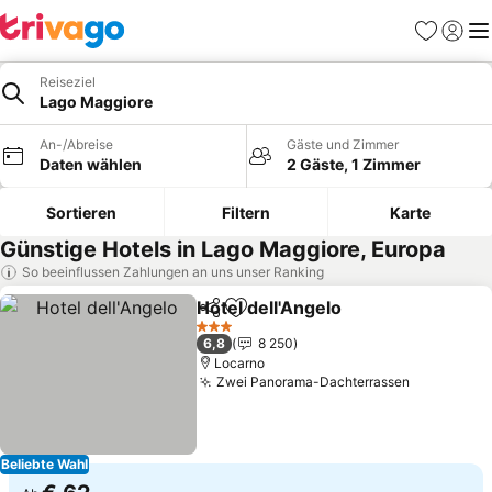
Favoriten
Einlog
Me
Reiseziel
Lago Maggiore
An-/Abreise
Gäste und Zimmer
Daten wählen
2 Gäste, 1 Zimmer
Sortieren
Filtern
Karte
Günstige Hotels in Lago Maggiore, Europa
So beeinflussen Zahlungen an uns unser Ranking
Hotel dell'Angelo
Teilen
Zu Favoriten hinzufügen
3 Sterne
6,8
8 250
Locarno
Zwei Panorama-Dachterrassen
Beliebte Wahl