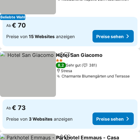
Beliebte Wahl
€ 70
Ab
Preise von
15 Websites
anzeigen
Preise sehen
Hotel San Giacomo
Teilen
Zu Favoriten hinzufügen
2 Sterne
8,2
Sehr gut
381
Stresa
Charmante Blumengärten und Terrasse
€ 73
Ab
Preise von
3 Websites
anzeigen
Preise sehen
Parkhotel Emmaus - Casa