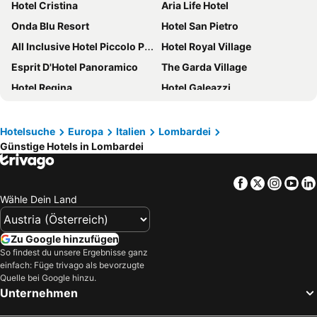
Hotel Cristina
Aria Life Hotel
Onda Blu Resort
Hotel San Pietro
All Inclusive Hotel Piccolo Paradiso
Hotel Royal Village
Esprit D'Hotel Panoramico
The Garda Village
Hotel Regina
Hotel Galeazzi
Hotel Ca' Serena
Hotel Riviera
Park Hotel Casimiro
Hotel Sirmione Terme
Hotelsuche
Europa
Italien
Lombardei
Günstige Hotels in Lombardei
Hotel Leonardo Da Vinci
Hotel Villa Maria
Centro Vacanze La Limonaia
Sentido Lago di Garda Premium Village
Facebook
Twitter
Insta
Yo
Hotel Da Vinci Milano
Palace Hotel Desenzano
Wähle Dein Land
Hotel Sole - La Fenice
iH Hotels Milano Ambasciatori
Hotel Castell
Hotel Maderno by Double Hospitality
Zu Google hinzufügen
Hotel Sorriso
Hotel Smeraldo
So findest du unsere Ergebnisse ganz
einfach: Füge trivago als bevorzugte
Iseo Lago Hotel
SPA Hotel Splendid Sole
Quelle bei Google hinzu.
Unternehmen
Hotel Du Lac
Splendido Bay Luxury Spa Resort
Hotel Acquaviva Del Garda
Hotel Le Balze Aktiv & Wellness