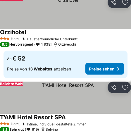
Teilen
Zu
Orzihotel
Hotel
Haustierfreundliche Unterkunft
3 Sterne
8,5
Hervorragend
1 939
Orzivecchi
€ 52
Ab
Preise von
13 Websites
anzeigen
Preise sehen
Beliebte Wahl
Teilen
Zu
T'AMI Hotel Resort SPA
Hotel
Intime, individuell gestaltete Zimmer
3 Sterne
8,1
Sehr gut
619
Selvino