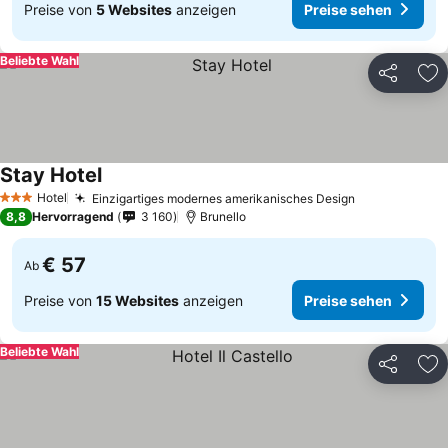
Preise von
5 Websites
anzeigen
Preise sehen
Beliebte Wahl
Teilen
Zu
Stay Hotel
Hotel
Einzigartiges modernes amerikanisches Design
3 Sterne
8,8
Hervorragend
3 160
Brunello
€ 57
Ab
Preise von
15 Websites
anzeigen
Preise sehen
Beliebte Wahl
Teilen
Zu