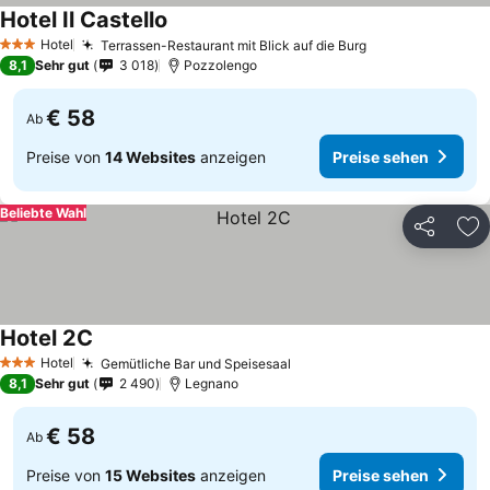
Hotel Il Castello
Hotel
Terrassen-Restaurant mit Blick auf die Burg
3 Sterne
8,1
Sehr gut
3 018
Pozzolengo
€ 58
Ab
Preise von
14 Websites
anzeigen
Preise sehen
Beliebte Wahl
Teilen
Zu
Hotel 2C
Hotel
Gemütliche Bar und Speisesaal
3 Sterne
8,1
Sehr gut
2 490
Legnano
€ 58
Ab
Preise von
15 Websites
anzeigen
Preise sehen