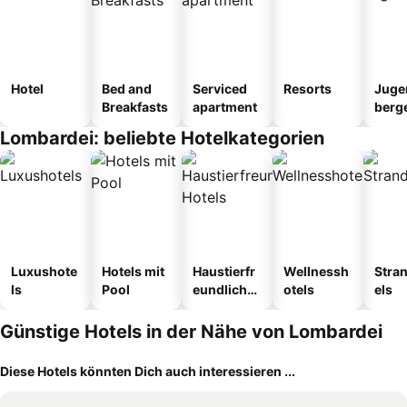
Hotel
Bed and
Serviced
Resorts
Juge
Breakfasts
apartment
berg
tel
Lombardei: beliebte Hotelkategorien
Luxushote
Hotels mit
Haustierfr
Wellnessh
Stra
ls
Pool
eundliche
otels
els
Hotels
Günstige Hotels in der Nähe von Lombardei
Diese Hotels könnten Dich auch interessieren ...