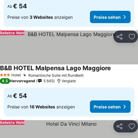
€ 54
Ab
Preise von
3 Websites
anzeigen
Preise sehen
Beliebte Wahl
Teilen
Zu
B&B HOTEL Malpensa Lago Maggiore
Hotel
Romantische Suite mit Rundbett
3 Sterne
8,5
Hervorragend
5 645
Vergiate
€ 54
Ab
Preise von
16 Websites
anzeigen
Preise sehen
Beliebte Wahl
Teilen
Zu