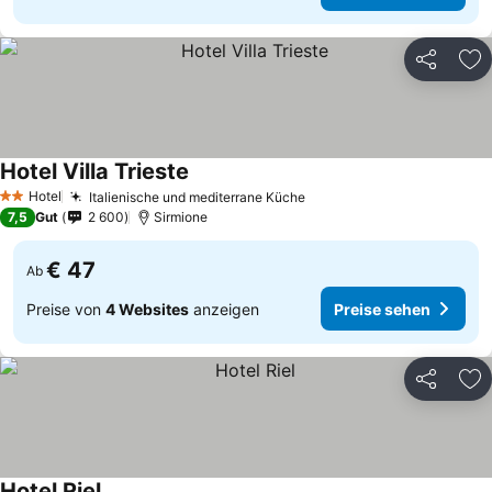
Teilen
Zu
Hotel Villa Trieste
Hotel
Italienische und mediterrane Küche
2 Sterne
7,5
Gut
2 600
Sirmione
€ 47
Ab
Preise von
4 Websites
anzeigen
Preise sehen
Teilen
Zu
Hotel Riel