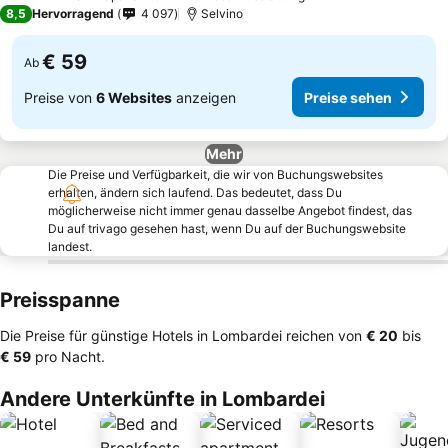
4 Sterne
8,5
Hervorragend
4 097
Selvino
€ 59
Ab
Preise von
6 Websites
anzeigen
Preise sehen
Mehr
Die Preise und Verfügbarkeit, die wir von Buchungswebsites
erhalten, ändern sich laufend. Das bedeutet, dass Du
möglicherweise nicht immer genau dasselbe Angebot findest, das
Du auf trivago gesehen hast, wenn Du auf der Buchungswebsite
landest.
Preisspanne
Die Preise für günstige Hotels in Lombardei reichen von
‎€ 20
bis
‎€ 59
pro Nacht.
Andere Unterkünfte in Lombardei