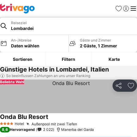
Favoriten
Einlog
Me
Reiseziel
Lombardei
An-/Abreise
Gäste und Zimmer
Daten wählen
2 Gäste, 1 Zimmer
Sortieren
Filtern
Karte
Günstige Hotels in Lombardei, Italien
So beeinflussen Zahlungen an uns unser Ranking
Beliebte Wahl
Teilen
Zu
Onda Blu Resort
Hotel
Außenpool mit zwei Tiefen
4 Sterne
8,6
Hervorragend
2 022
Manerba del Garda