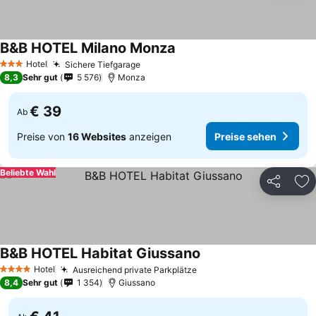
B&B HOTEL Milano Monza
Hotel
Sichere Tiefgarage
3 Sterne
8,3
Sehr gut
5 576
Monza
€ 39
Ab
Preise von
16 Websites
anzeigen
Preise sehen
Beliebte Wahl
Teilen
Zu
B&B HOTEL Habitat Giussano
Hotel
Ausreichend private Parkplätze
4 Sterne
8,4
Sehr gut
1 354
Giussano