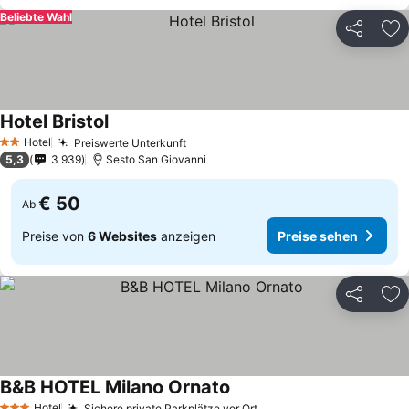
Beliebte Wahl
Teilen
Zu
Hotel Bristol
Hotel
Preiswerte Unterkunft
2 Sterne
5,3
3 939
Sesto San Giovanni
€ 50
Ab
Preise von
6 Websites
anzeigen
Preise sehen
Teilen
Zu
B&B HOTEL Milano Ornato
Hotel
Sichere private Parkplätze vor Ort