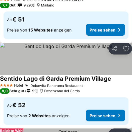
3 Sterne
7,7
Gut
9 293
Mailand
€ 51
Ab
Preise von
15 Websites
anzeigen
Preise sehen
Teilen
Zu
Sentido Lago di Garda Premium Village
Hotel
Dolcevita Panorama Restaurant
4 Sterne
8,0
Sehr gut
92
Desenzano del Garda
€ 52
Ab
Preise von
2 Websites
anzeigen
Preise sehen
Beliebte Wahl