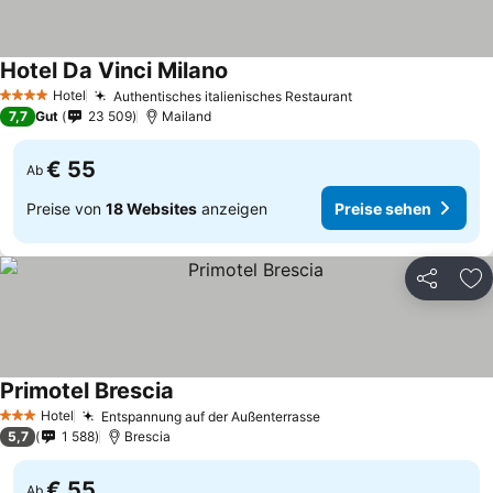
Hotel Da Vinci Milano
Hotel
Authentisches italienisches Restaurant
4 Sterne
7,7
Gut
23 509
Mailand
€ 55
Ab
Preise von
18 Websites
anzeigen
Preise sehen
Teilen
Zu
Primotel Brescia
Hotel
Entspannung auf der Außenterrasse
3 Sterne
5,7
1 588
Brescia
€ 55
Ab