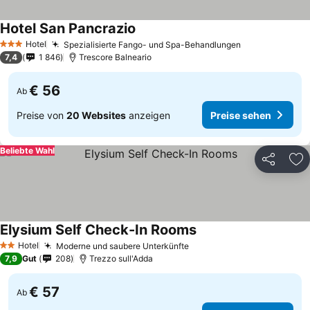
Hotel San Pancrazio
Hotel
Spezialisierte Fango- und Spa-Behandlungen
3 Sterne
7,4
1 846
Trescore Balneario
€ 56
Ab
Preise von
20 Websites
anzeigen
Preise sehen
Beliebte Wahl
Teilen
Zu
Elysium Self Check-In Rooms
Hotel
Moderne und saubere Unterkünfte
2 Sterne
7,9
Gut
208
Trezzo sull'Adda
€ 57
Ab