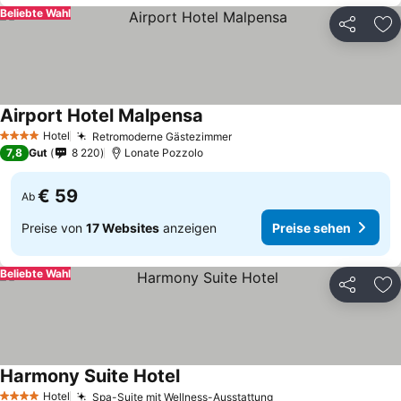
Beliebte Wahl
Teilen
Zu
Airport Hotel Malpensa
Hotel
Retromoderne Gästezimmer
4 Sterne
7,8
Gut
8 220
Lonate Pozzolo
€ 59
Ab
Preise von
17 Websites
anzeigen
Preise sehen
Beliebte Wahl
Teilen
Zu
Harmony Suite Hotel
Hotel
Spa-Suite mit Wellness-Ausstattung