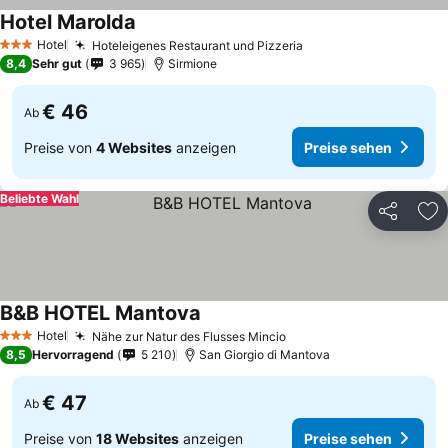
Hotel Marolda
Hotel
Hoteleigenes Restaurant und Pizzeria
3 Sterne
8,4
Sehr gut
3 965
Sirmione
€ 46
Ab
Preise von
4 Websites
anzeigen
Preise sehen
Beliebte Wahl
Teilen
Zu
B&B HOTEL Mantova
Hotel
Nähe zur Natur des Flusses Mincio
3 Sterne
8,5
Hervorragend
5 210
San Giorgio di Mantova
€ 47
Ab
Preise von
18 Websites
anzeigen
Preise sehen