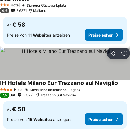
Hotel
Sicherer Gästeparkplatz
3 Sterne
4,6
2 627
Mailand
€ 58
Ab
Preise von
11 Websites
anzeigen
Preise sehen
Teilen
Zu
IH Hotels Milano Eur Trezzano sul Naviglio
Hotel
Klassische italienische Eleganz
4 Sterne
7,5
Gut
2 327
Trezzano Sul Naviglio
€ 58
Ab
Preise von
15 Websites
anzeigen
Preise sehen