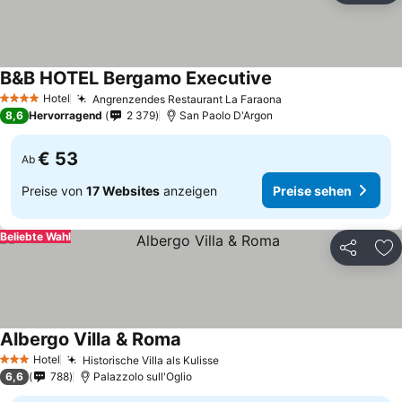
B&B HOTEL Bergamo Executive
Hotel
Angrenzendes Restaurant La Faraona
4 Sterne
8,6
Hervorragend
2 379
San Paolo D'Argon
€ 53
Ab
Preise von
17 Websites
anzeigen
Preise sehen
Beliebte Wahl
Teilen
Zu
Albergo Villa & Roma
Hotel
Historische Villa als Kulisse
3 Sterne
6,6
788
Palazzolo sull'Oglio