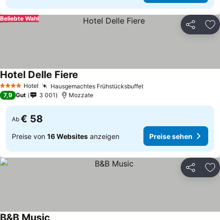
Beliebte Wahl
Teilen
Zu
Hotel Delle Fiere
Hotel
Hausgemachtes Frühstücksbuffet
4 Sterne
7,9
Gut
3 001
Mozzate
€ 58
Ab
Preise von
16 Websites
anzeigen
Preise sehen
Teilen
Zu
B&B Music