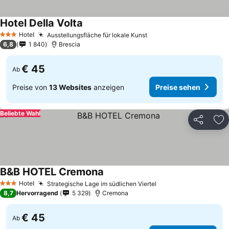
Hotel Della Volta
Hotel
Ausstellungsfläche für lokale Kunst
3 Sterne
6,8
1 840
Brescia
€ 45
Ab
Preise von
13 Websites
anzeigen
Preise sehen
Beliebte Wahl
Teilen
Zu
B&B HOTEL Cremona
Hotel
Strategische Lage im südlichen Viertel
3 Sterne
8,7
Hervorragend
5 329
Cremona
€ 45
Ab