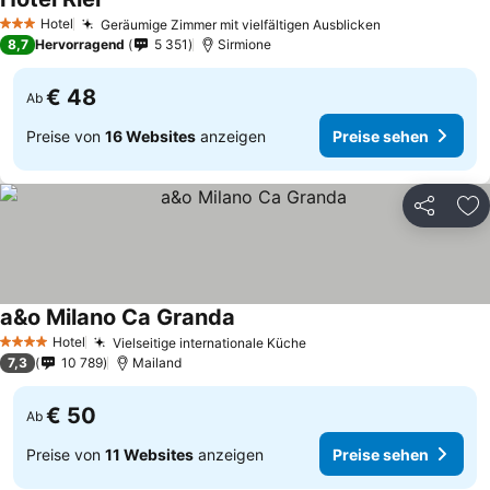
Hotel
Geräumige Zimmer mit vielfältigen Ausblicken
3 Sterne
8,7
Hervorragend
5 351
Sirmione
€ 48
Ab
Preise von
16 Websites
anzeigen
Preise sehen
Teilen
Zu
a&o Milano Ca Granda
Hotel
Vielseitige internationale Küche
4 Sterne
7,3
10 789
Mailand
€ 50
Ab
Preise von
11 Websites
anzeigen
Preise sehen