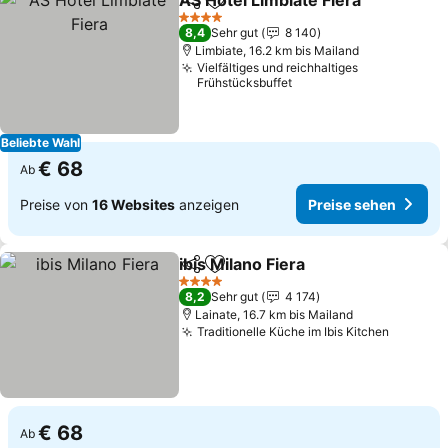
AS Hotel Limbiate Fiera
Teilen
Zu Favoriten hinzufügen
Pre
4 Sterne
8,4
Sehr gut
8 140
Limbiate, 16.2 km bis Mailand
Vielfältiges und reichhaltiges
Frühstücksbuffet
Beliebte Wahl
€ 68
Ab
Preise von
16 Websites
anzeigen
Preise sehen
ibis Milano Fiera
Teilen
Zu Favoriten hinzufügen
Preise seh
4 Sterne
8,2
Sehr gut
4 174
Lainate, 16.7 km bis Mailand
Traditionelle Küche im Ibis Kitchen
Preise 
€ 68
Ab