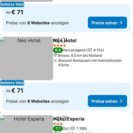
Beliebte Wahl
€ 71
Ab
Preise von
8 Websites
anzeigen
Preise sehen
Neo Hotel
Teilen
Zu Favoriten hinzufügen
Preise sehen
4 Sterne
8,6
Hervorragend
8 153
Bresso, 8.0 km bis Mailand
Bressorì Restaurant mit internationaler
Küche
Beliebte Wahl
€ 71
Ab
Preise von
8 Websites
anzeigen
Preise sehen
Hotel Esperia
Teilen
Zu Favoriten hinzufügen
Preise sehen
3 Sterne
7,7
Gut
1 385