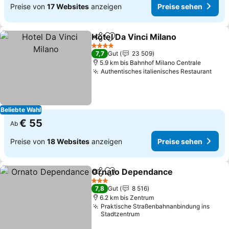
Preise von
17 Websites
anzeigen
Preise sehen
Hotel Da Vinci Milano
Teilen
Zu Favoriten hinzufügen
Preis
4 Sterne
7,7
Gut
23 509
5.9 km bis Bahnhof Milano Centrale
Authentisches italienisches Restaurant
Prei
Beliebte Wahl
€ 55
Ab
Preise von
18 Websites
anzeigen
Preise sehen
Ornato Dependance
Teilen
Zu Favoriten hinzufügen
Preis
3 Sterne
7,8
Gut
8 516
6.2 km bis Zentrum
Praktische Straßenbahnanbindung ins
Stadtzentrum