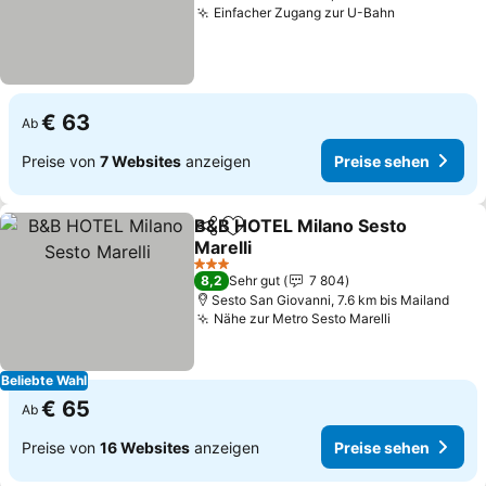
Einfacher Zugang zur U-Bahn
Preise seh
€ 63
Ab
Preise von
7 Websites
anzeigen
Preise sehen
B&B HOTEL Milano Sesto
Teilen
Zu Favoriten hinzufügen
Marelli
Preise sehen
3 Sterne
8,2
Sehr gut
7 804
Sesto San Giovanni, 7.6 km bis Mailand
Nähe zur Metro Sesto Marelli
Preise sehe
Beliebte Wahl
€ 65
Ab
Preise von
16 Websites
anzeigen
Preise sehen