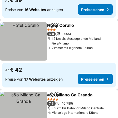
€ 39
Ab
Preise von
16 Websites
anzeigen
Preise sehen
Hotel Corallo
Teilen
Zu Favoriten hinzufügen
Preise sehen
3 Sterne
6,0
1 955
1.2 km bis Messegelände Mailand
FieraMilano
Zimmer mit eigenem Balkon
Preise sehen
€ 42
Ab
Preise von
17 Websites
anzeigen
Preise sehen
a&o Milano Ca Granda
Teilen
Zu Favoriten hinzufügen
Prei
4 Sterne
7,3
10 789
3.5 km bis Bahnhof Milano Centrale
Vielseitige internationale Küche
Preise se