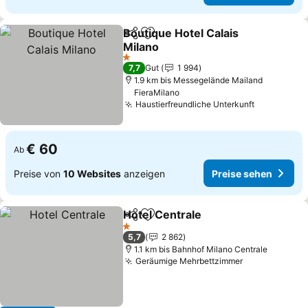
Boutique Hotel Calais
Teilen
Zu Favoriten hinzufügen
Milano
Preise sehen
1 Sterne
7,7
Gut
1 994
1.9 km bis Messegelände Mailand
FieraMilano
Haustierfreundliche Unterkunft
Preise se
€ 60
Ab
Preise von
10 Websites
anzeigen
Preise sehen
Hotel Centrale
Teilen
Zu Favoriten hinzufügen
Preise sehe
1 Sterne
5,7
2 862
1.1 km bis Bahnhof Milano Centrale
Geräumige Mehrbettzimmer
Preise sehen