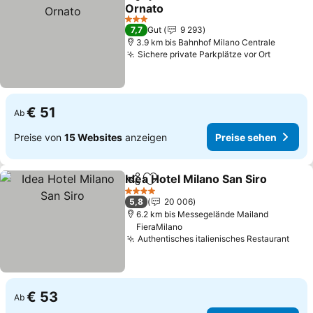
Teilen
Zu Favoriten hinzufügen
Ornato
Preise sehen
3 Sterne
7,7
Gut
9 293
3.9 km bis Bahnhof Milano Centrale
Sichere private Parkplätze vor Ort
Preise 
€ 51
Ab
Preise von
15 Websites
anzeigen
Preise sehen
Idea Hotel Milano San Siro
Teilen
Zu Favoriten hinzufügen
4 Sterne
5,8
20 006
6.2 km bis Messegelände Mailand
FieraMilano
Authentisches italienisches Restaurant
Prei
€ 53
Ab