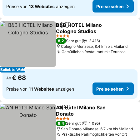
Preise von
13 Websites
anzeigen
Preise sehen
B&B HOTEL Milano
Teilen
Zu Favoriten hinzufügen
Cologno Studios
Preise sehen
4 Sterne
8,2
Sehr gut
2 416
Cologno Monzese, 8.4 km bis Mailand
Gemütliches Restaurant mit Terrasse
Preis
Beliebte Wahl
€ 68
Ab
Preise von
11 Websites
anzeigen
Preise sehen
AN Hotel Milano San
Teilen
Zu Favoriten hinzufügen
Donato
Preise sehen
4 Sterne
8,4
Sehr gut
1 095
San Donato Milanese, 6.7 km bis Mailand
Praktische Parkmöglichkeiten vor Ort
Preis