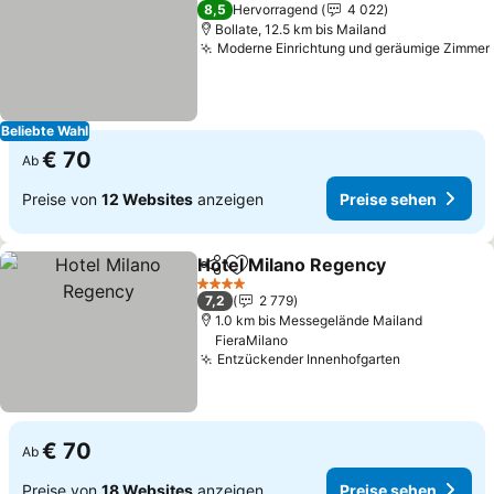
3 Sterne
8,5
Hervorragend
4 022
Bollate, 12.5 km bis Mailand
Moderne Einrichtung und geräumige Zimmer
Beliebte Wahl
€ 70
Ab
Preise von
12 Websites
anzeigen
Preise sehen
Hotel Milano Regency
Teilen
Zu Favoriten hinzufügen
Prei
4 Sterne
7,2
2 779
1.0 km bis Messegelände Mailand
FieraMilano
Entzückender Innenhofgarten
Preise seh
€ 70
Ab
Preise von
18 Websites
anzeigen
Preise sehen