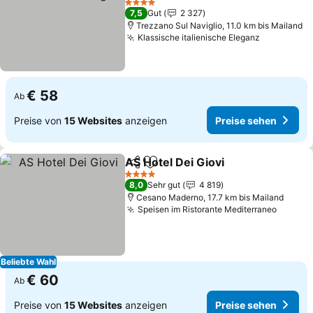
Preise sehen
4 Sterne
7,5
Gut
2 327
Trezzano Sul Naviglio, 11.0 km bis Mailand
Klassische italienische Eleganz
Preise se
€ 58
Ab
Preise von
15 Websites
anzeigen
Preise sehen
AS Hotel Dei Giovi
Teilen
Zu Favoriten hinzufügen
Preise s
4 Sterne
8,0
Sehr gut
4 819
Cesano Maderno, 17.7 km bis Mailand
Speisen im Ristorante Mediterraneo
Preise
Beliebte Wahl
€ 60
Ab
Preise von
15 Websites
anzeigen
Preise sehen