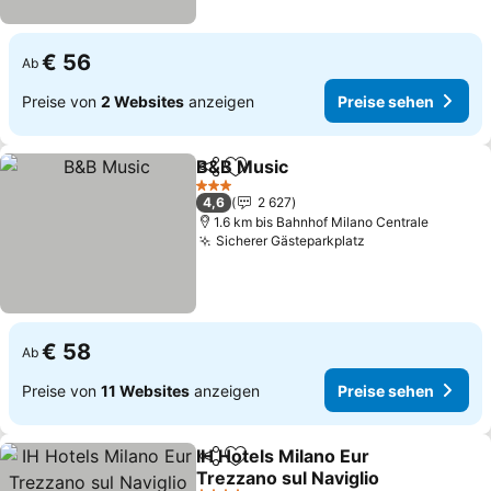
€ 56
Ab
Preise von
2 Websites
anzeigen
Preise sehen
B&B Music
Teilen
Zu Favoriten hinzufügen
Preise sehen
3 Sterne
4,6
2 627
1.6 km bis Bahnhof Milano Centrale
Sicherer Gästeparkplatz
Preise sehen
€ 58
Ab
Preise von
11 Websites
anzeigen
Preise sehen
IH Hotels Milano Eur
Teilen
Zu Favoriten hinzufügen
Trezzano sul Naviglio