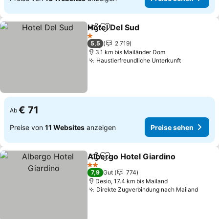
Hotel Del Sud
Teilen
Zu Favoriten hinzufügen
Preise sehen
1 Sterne
5,5
2 719
3.1 km bis Mailänder Dom
Haustierfreundliche Unterkunft
Preise se
€ 71
Ab
Preise von
11 Websites
anzeigen
Preise sehen
Albergo Hotel Giardino
Teilen
Zu Favoriten hinzufügen
Pre
2 Sterne
7,9
Gut
774
Desio, 17.4 km bis Mailand
Direkte Zugverbindung nach Mailand
Preis