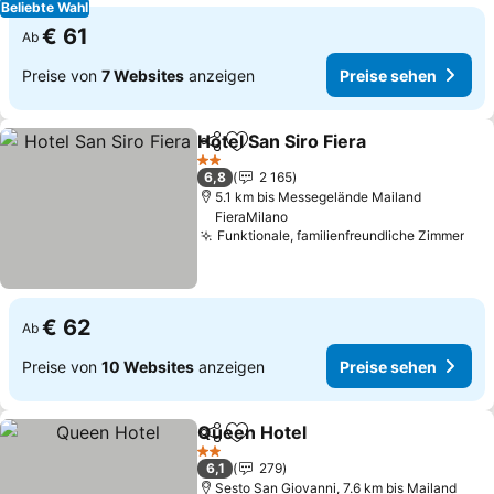
Beliebte Wahl
€ 61
Ab
Preise von
7 Websites
anzeigen
Preise sehen
Hotel San Siro Fiera
Teilen
Zu Favoriten hinzufügen
Preise
2 Sterne
6,8
2 165
5.1 km bis Messegelände Mailand
FieraMilano
Funktionale, familienfreundliche Zimmer
Pre
€ 62
Ab
Preise von
10 Websites
anzeigen
Preise sehen
Queen Hotel
Teilen
Zu Favoriten hinzufügen
Preise sehen
2 Sterne
6,1
279
Sesto San Giovanni, 7.6 km bis Mailand