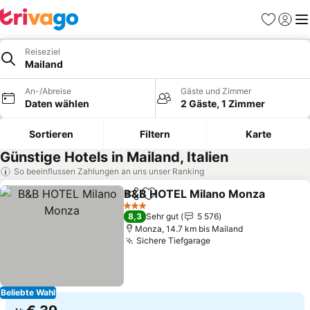
Favoriten
Einlog
Me
Reiseziel
Mailand
An-/Abreise
Gäste und Zimmer
Daten wählen
2 Gäste, 1 Zimmer
Sortieren
Filtern
Karte
Günstige Hotels in Mailand, Italien
So beeinflussen Zahlungen an uns unser Ranking
B&B HOTEL Milano Monza
Teilen
Zu Favoriten hinzufügen
3 Sterne
8,3
Sehr gut
5 576
Monza, 14.7 km bis Mailand
Sichere Tiefgarage
Preise sehen
Beliebte Wahl