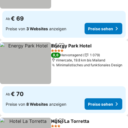
€ 69
Ab
Preise von
3 Websites
anzeigen
Preise sehen
Energy Park Hotel
Teilen
Zu Favoriten hinzufügen
Preise s
4 Sterne
8,6
Hervorragend
1 079
Vimercate, 19.8 km bis Mailand
Minimalistisches und funktionales Design
Pr
€ 70
Ab
Preise von
8 Websites
anzeigen
Preise sehen
Hotel La Torretta
Teilen
Zu Favoriten hinzufügen
Preise se