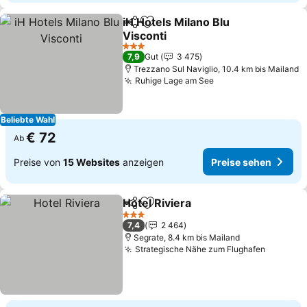
iH Hotels Milano Blu
Teilen
Zu Favoriten hinzufügen
Visconti
Preise sehen
3 Sterne
7,9
Gut
3 475
Trezzano Sul Naviglio, 10.4 km bis Mailand
Ruhige Lage am See
Preise sehen
Beliebte Wahl
€ 72
Ab
Preise von
15 Websites
anzeigen
Preise sehen
Hotel Riviera
Teilen
Zu Favoriten hinzufügen
Preise sehen
3 Sterne
7,4
2 464
Segrate, 8.4 km bis Mailand
Strategische Nähe zum Flughafen
Preise 