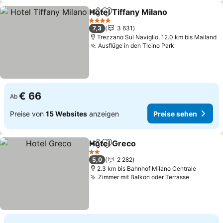
Hotel Tiffany Milano
Teilen
Zu Favoriten hinzufügen
Preise
4 Sterne
7,3
3 631
Trezzano Sul Naviglio, 12.0 km bis Mailand
Ausflüge in den Ticino Park
Preise sehen
€ 66
Ab
Preise von
15 Websites
anzeigen
Preise sehen
Hotel Greco
Teilen
Zu Favoriten hinzufügen
Preise sehen
2 Sterne
5,0
2 282
2.3 km bis Bahnhof Milano Centrale
Zimmer mit Balkon oder Terrasse
Preise s