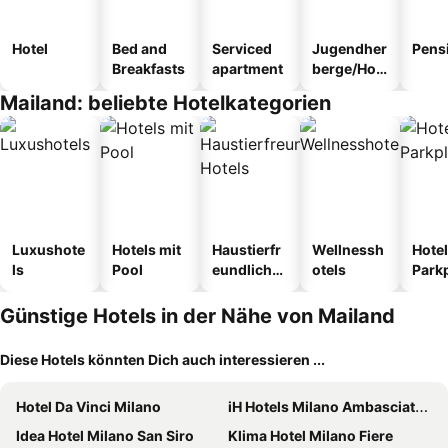
Hotel
Bed and
Serviced
Jugendher
Pens
Breakfasts
apartment
berge/Hos
tel
Mailand: beliebte Hotelkategorien
Luxushote
Hotels mit
Haustierfr
Wellnessh
Hotel
ls
Pool
eundliche
otels
Park
Hotels
Günstige Hotels in der Nähe von Mailand
Diese Hotels könnten Dich auch interessieren ...
Hotel Da Vinci Milano
iH Hotels Milano Ambasciatori
Idea Hotel Milano San Siro
Klima Hotel Milano Fiere