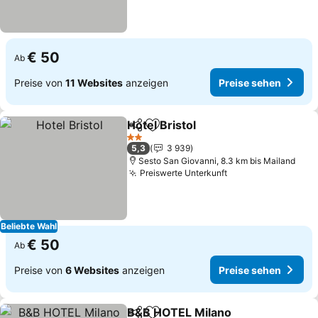
€ 50
Ab
Preise von
11 Websites
anzeigen
Preise sehen
Hotel Bristol
Teilen
Zu Favoriten hinzufügen
Preise sehen
2 Sterne
5,3
3 939
Sesto San Giovanni, 8.3 km bis Mailand
Preiswerte Unterkunft
Preise sehen
Beliebte Wahl
€ 50
Ab
Preise von
6 Websites
anzeigen
Preise sehen
B&B HOTEL Milano