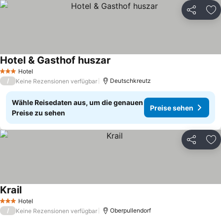
Teilen
Zu
Hotel & Gasthof huszar
Hotel
3 Sterne
/
Deutschkreutz
Keine Rezensionen verfügbar
Wähle Reisedaten aus, um die genauen
Preise sehen
Preise zu sehen
Teilen
Zu
Krail
Hotel
3 Sterne
/
Oberpullendorf
Keine Rezensionen verfügbar