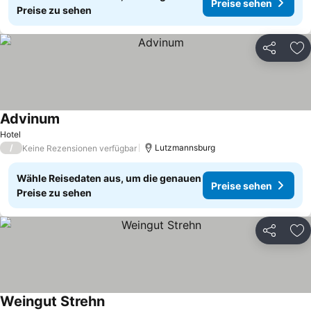
Preise sehen
Preise zu sehen
Teilen
Zu
Advinum
Hotel
/
Lutzmannsburg
Keine Rezensionen verfügbar
Wähle Reisedaten aus, um die genauen
Preise sehen
Preise zu sehen
Teilen
Zu
Weingut Strehn