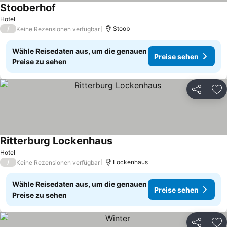
Stooberhof
Hotel
/
Stoob
Keine Rezensionen verfügbar
Wähle Reisedaten aus, um die genauen
Preise sehen
Preise zu sehen
Teilen
Zu
Ritterburg Lockenhaus
Hotel
/
Lockenhaus
Keine Rezensionen verfügbar
Wähle Reisedaten aus, um die genauen
Preise sehen
Preise zu sehen