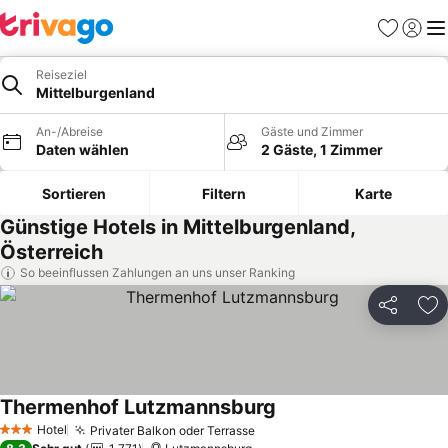
Favoriten
Einlog
Me
Reiseziel
Mittelburgenland
An-/Abreise
Gäste und Zimmer
Daten wählen
2 Gäste, 1 Zimmer
Sortieren
Filtern
Karte
Günstige Hotels in Mittelburgenland,
Österreich
So beeinflussen Zahlungen an uns unser Ranking
Teilen
Zu
Thermenhof Lutzmannsburg
Hotel
Privater Balkon oder Terrasse
3 Sterne