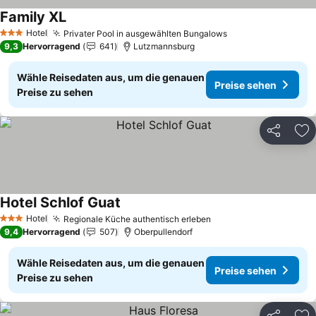
Family XL
Hotel
Privater Pool in ausgewählten Bungalows
3 Sterne
9,3
Hervorragend
641
Lutzmannsburg
Wähle Reisedaten aus, um die genauen
Preise sehen
Preise zu sehen
Teilen
Zu
Hotel Schlof Guat
Hotel
Regionale Küche authentisch erleben
3 Sterne
9,4
Hervorragend
507
Oberpullendorf
Wähle Reisedaten aus, um die genauen
Preise sehen
Preise zu sehen