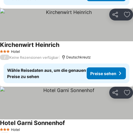
Teilen
Zu
Kirchenwirt Heinrich
Hotel
3 Sterne
/
Deutschkreutz
Keine Rezensionen verfügbar
Wähle Reisedaten aus, um die genauen
Preise sehen
Preise zu sehen
Teilen
Zu
Hotel Garni Sonnenhof
Hotel
3 Sterne