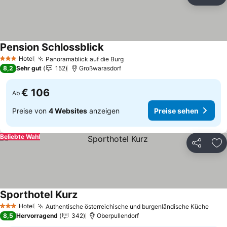
Teilen
Zu
Pension Schlossblick
Hotel
Panoramablick auf die Burg
3 Sterne
8,2
Sehr gut
152
Großwarasdorf
€ 106
Ab
Preise von
4 Websites
anzeigen
Preise sehen
Beliebte Wahl
Teilen
Zu
Sporthotel Kurz
Hotel
Authentische österreichische und burgenländische Küche
3 Sterne
8,5
Hervorragend
342
Oberpullendorf