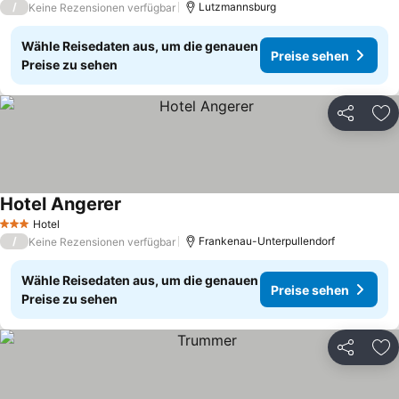
/
Lutzmannsburg
Keine Rezensionen verfügbar
Wähle Reisedaten aus, um die genauen
Preise sehen
Preise zu sehen
Teilen
Zu
Hotel Angerer
Hotel
3 Sterne
/
Frankenau-Unterpullendorf
Keine Rezensionen verfügbar
Wähle Reisedaten aus, um die genauen
Preise sehen
Preise zu sehen
Teilen
Zu