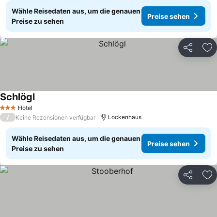
Wähle Reisedaten aus, um die genauen
Preise sehen
Preise zu sehen
Teilen
Zu
Schlögl
Hotel
3 Sterne
/
Lockenhaus
Keine Rezensionen verfügbar
Wähle Reisedaten aus, um die genauen
Preise sehen
Preise zu sehen
Teilen
Zu