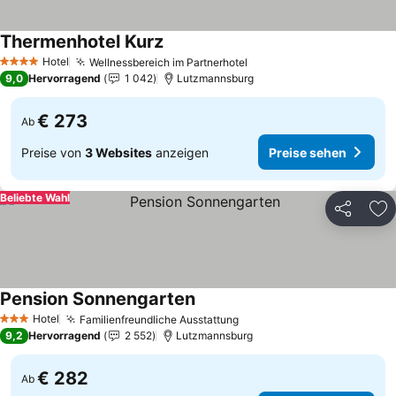
Thermenhotel Kurz
Hotel
Wellnessbereich im Partnerhotel
4 Sterne
9,0
Hervorragend
1 042
Lutzmannsburg
€ 273
Ab
Preise von
3 Websites
anzeigen
Preise sehen
Beliebte Wahl
Teilen
Zu
Pension Sonnengarten
Hotel
Familienfreundliche Ausstattung
3 Sterne
9,2
Hervorragend
2 552
Lutzmannsburg
€ 282
Ab