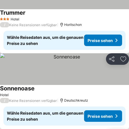
Trummer
Hotel
3 Sterne
/
Horitschon
Keine Rezensionen verfügbar
Wähle Reisedaten aus, um die genauen
Preise sehen
Preise zu sehen
Teilen
Zu
Sonnenoase
Hotel
/
Deutschkreutz
Keine Rezensionen verfügbar
Wähle Reisedaten aus, um die genauen
Preise sehen
Preise zu sehen