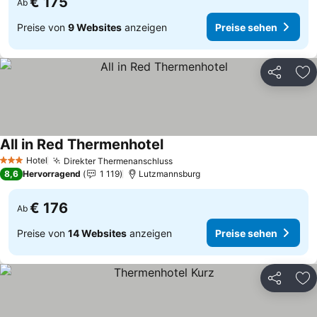
€ 175
Ab
Preise von
9 Websites
anzeigen
Preise sehen
Teilen
Zu
All in Red Thermenhotel
Hotel
Direkter Thermenanschluss
3 Sterne
8,6
Hervorragend
1 119
Lutzmannsburg
€ 176
Ab
Preise von
14 Websites
anzeigen
Preise sehen
Teilen
Zu