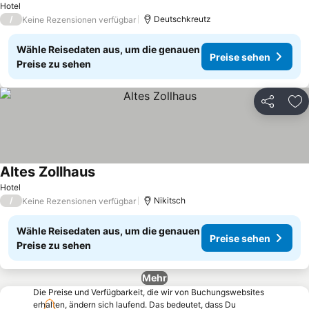
Hotel
/
Deutschkreutz
Keine Rezensionen verfügbar
Wähle Reisedaten aus, um die genauen
Preise sehen
Preise zu sehen
Teilen
Zu
Altes Zollhaus
Hotel
/
Nikitsch
Keine Rezensionen verfügbar
Wähle Reisedaten aus, um die genauen
Preise sehen
Preise zu sehen
Mehr
Die Preise und Verfügbarkeit, die wir von Buchungswebsites
erhalten, ändern sich laufend. Das bedeutet, dass Du