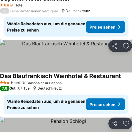
Hotel
3 Sterne
/
Deutschkreutz
Keine Rezensionen verfügbar
Wähle Reisedaten aus, um die genauen
Preise sehen
Preise zu sehen
Teilen
Zu
Das Blaufränkisch Weinhotel & Restaurant
Hotel
Saisonaler Außenpool
3 Sterne
7,8
Gut
159
Deutschkreutz
Wähle Reisedaten aus, um die genauen
Preise sehen
Preise zu sehen
Teilen
Zu