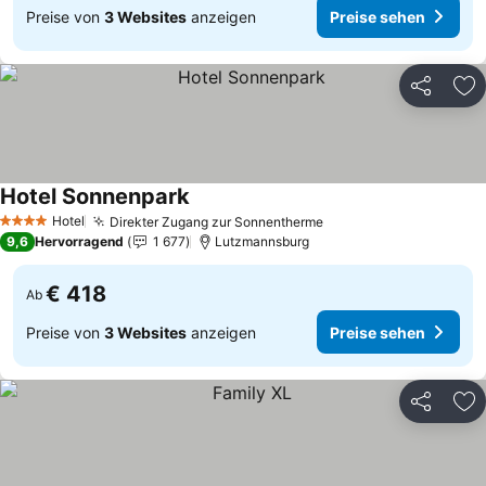
Preise von
3 Websites
anzeigen
Preise sehen
Teilen
Zu
Hotel Sonnenpark
Hotel
Direkter Zugang zur Sonnentherme
4 Sterne
9,6
Hervorragend
1 677
Lutzmannsburg
€ 418
Ab
Preise von
3 Websites
anzeigen
Preise sehen
Teilen
Zu