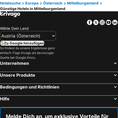
Hotel Schlof Guat
Superior Hotel Schreiner
Hotelsuche
Europa
Österreich
Mittelburgenland
Günstige Hotels in Mittelburgenland
Pension Schlossblick
Das Blaufränkisch Weinhotel & Restaurant
Landgasthof Faymann
Restaurant & Hotel Dabuki
Facebook
Twitter
Insta
Yo
Pension Schlögl
Haus Friedl
Wähle Dein Land
Schlögl
Zu Google hinzufügen
So findest du unsere Ergebnisse ganz
einfach: Füge trivago als bevorzugte
Quelle bei Google hinzu.
Unternehmen
Unsere Produkte
Bedingungen und Richtlinien
Hilfe
Melde Dich an, um exklusive Vorteile für