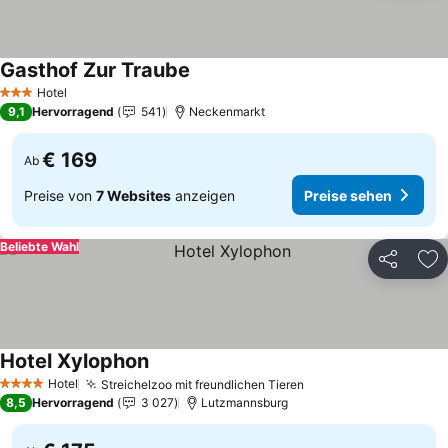
Gasthof Zur Traube
Hotel
3 Sterne
9,1
Hervorragend
541
Neckenmarkt
€ 169
Ab
Preise von
7 Websites
anzeigen
Preise sehen
Beliebte Wahl
Teilen
Zu
Hotel Xylophon
Hotel
Streichelzoo mit freundlichen Tieren
4 Sterne
8,5
Hervorragend
3 027
Lutzmannsburg