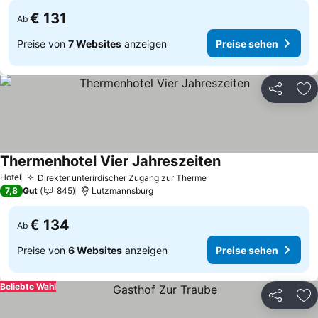
€ 131
Ab
Preise von
7 Websites
anzeigen
Preise sehen
Teilen
Zu
Thermenhotel Vier Jahreszeiten
Hotel
Direkter unterirdischer Zugang zur Therme
7,8
Gut
845
Lutzmannsburg
€ 134
Ab
Preise von
6 Websites
anzeigen
Preise sehen
Beliebte Wahl
Teilen
Zu