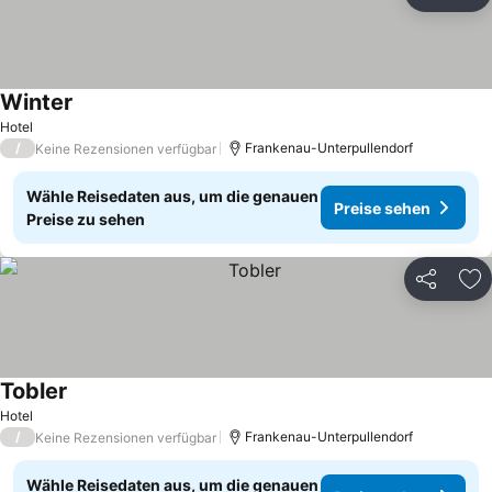
Teilen
Zu
Winter
Hotel
/
Frankenau-Unterpullendorf
Keine Rezensionen verfügbar
Wähle Reisedaten aus, um die genauen
Preise sehen
Preise zu sehen
Teilen
Zu
Tobler
Hotel
/
Frankenau-Unterpullendorf
Keine Rezensionen verfügbar
Wähle Reisedaten aus, um die genauen