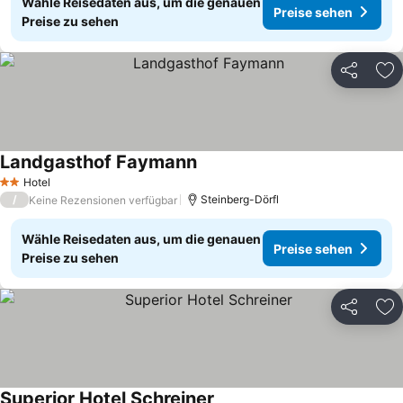
Wähle Reisedaten aus, um die genauen
Preise sehen
Preise zu sehen
Teilen
Zu
Landgasthof Faymann
Hotel
2 Sterne
/
Steinberg-Dörfl
Keine Rezensionen verfügbar
Wähle Reisedaten aus, um die genauen
Preise sehen
Preise zu sehen
Teilen
Zu
Superior Hotel Schreiner