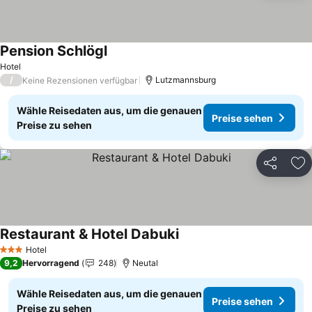
Pension Schlögl
Hotel
/
Lutzmannsburg
Keine Rezensionen verfügbar
Wähle Reisedaten aus, um die genauen
Preise sehen
Preise zu sehen
Teilen
Zu
Restaurant & Hotel Dabuki
Hotel
3 Sterne
9,2
Hervorragend
248
Neutal
Wähle Reisedaten aus, um die genauen
Preise sehen
Preise zu sehen