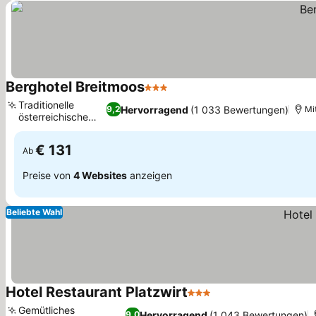
Berghotel Breitmoos
3 Sterne
Traditionelle
Hervorragend
(1 033 Bewertungen)
9,2
Mit
österreichische
Küche
€ 131
Ab
Preise von
4 Websites
anzeigen
Beliebte Wahl
Hotel Restaurant Platzwirt
3 Sterne
Gemütliches
Hervorragend
(1 043 Bewertungen)
9,0