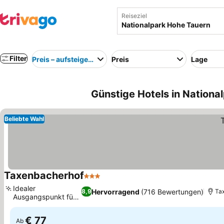
Reiseziel
Filter
Preis – aufsteigend
Preis
Lage
Günstige Hotels in Nationa
Beliebte Wahl
Taxenbacherhof
3 Sterne
Idealer
Hervorragend
(716 Bewertungen)
8,9
Ta
Ausgangspunkt für
Abenteuer
€ 77
Ab