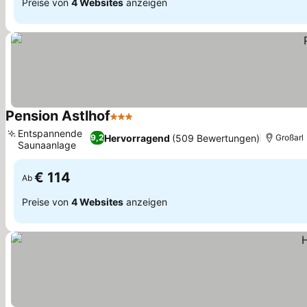
Preise von
4 Websites
anzeigen
Pension Astlhof
3 Sterne
Entspannende
Hervorragend
(509 Bewertungen)
9,2
Großarl
Saunaanlage
€ 114
Ab
Preise von
4 Websites
anzeigen