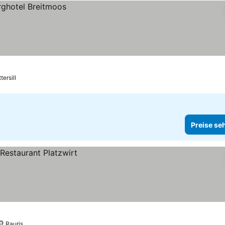
tersill
Preise se
Rauris