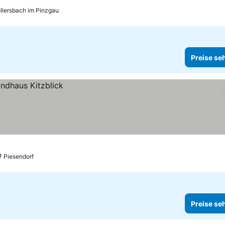
llersbach im Pinzgau
Preise se
Piesendorf
Preise se