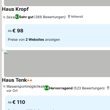
Haus Kropf
Sehr gut
(366 Bewertungen)
8,1
Mittersill
Skiraum
€ 98
Ab
Preise von
2 Websites
anzeigen
Haus Tenk
2 Sterne
Wassersportmöglichkeiten
Hervorragend
(523 Bewertungen)
8,8
vor Ort
€ 110
Ab