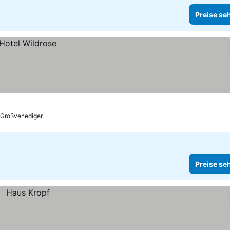
Preise se
 Großvenediger
Preise se