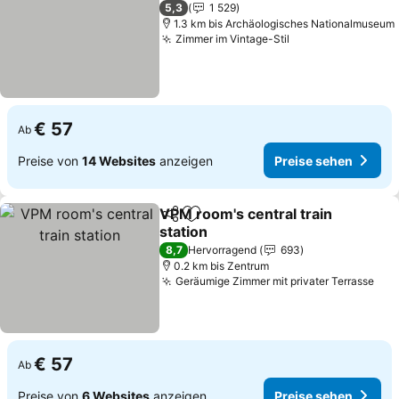
3 Sterne
5,3
1 529
1.3 km bis Archäologisches Nationalmuseum
Zimmer im Vintage-Stil
€ 57
Ab
Preise von
14 Websites
anzeigen
Preise sehen
VPM room's central train
Teilen
Zu Favoriten hinzufügen
station
8,7
Hervorragend
693
0.2 km bis Zentrum
Geräumige Zimmer mit privater Terrasse
€ 57
Ab
Preise von
6 Websites
anzeigen
Preise sehen