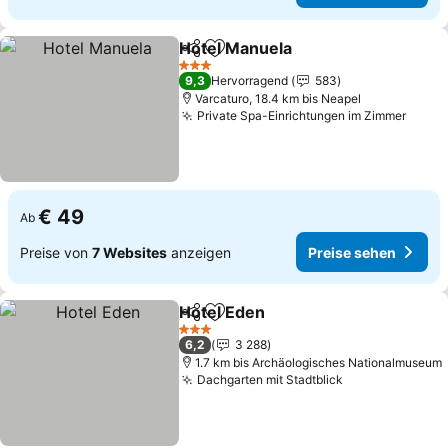
Hotel Manuela
Teilen
Zu Favoriten hinzufügen
3 Sterne
9,3
Hervorragend
583
Varcaturo, 18.4 km bis Neapel
Private Spa-Einrichtungen im Zimmer
€ 49
Ab
Preise von
7 Websites
anzeigen
Preise sehen
Hotel Eden
Teilen
Zu Favoriten hinzufügen
3 Sterne
6,2
3 288
1.7 km bis Archäologisches Nationalmuseum
Dachgarten mit Stadtblick