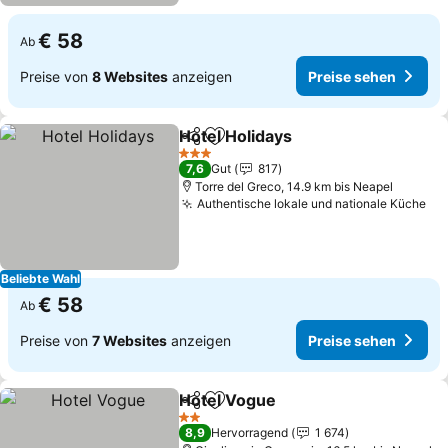
€ 58
Ab
Preise von
8 Websites
anzeigen
Preise sehen
Hotel Holidays
Teilen
Zu Favoriten hinzufügen
3 Sterne
7,6
Gut
817
Torre del Greco, 14.9 km bis Neapel
Authentische lokale und nationale Küche
Beliebte Wahl
€ 58
Ab
Preise von
7 Websites
anzeigen
Preise sehen
Hotel Vogue
Teilen
Zu Favoriten hinzufügen
2 Sterne
8,9
Hervorragend
1 674