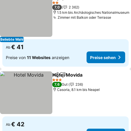
Teilen
Zu Favoriten hinzufügen
2 Sterne
7,0
2 362
1.5 km bis Archäologisches Nationalmuseum
Zimmer mit Balkon oder Terrasse
Beliebte Wahl
€ 41
Ab
Preise von
11 Websites
anzeigen
Preise sehen
Hotel Movida
Teilen
Zu Favoriten hinzufügen
3 Sterne
7,6
Gut
236
Casoria, 8.1 km bis Neapel
€ 42
Ab