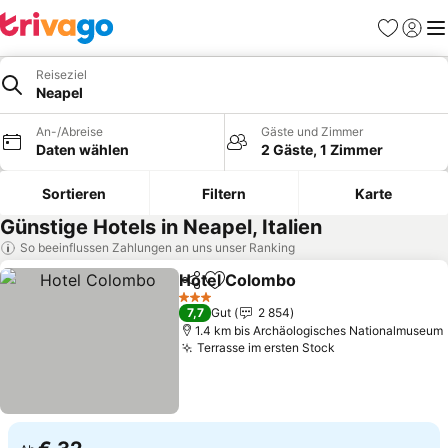
Favoriten
Einlog
Me
Reiseziel
Neapel
An-/Abreise
Gäste und Zimmer
Daten wählen
2 Gäste, 1 Zimmer
Sortieren
Filtern
Karte
Günstige Hotels in Neapel, Italien
So beeinflussen Zahlungen an uns unser Ranking
Hotel Colombo
Teilen
Zu Favoriten hinzufügen
3 Sterne
7,7
Gut
2 854
1.4 km bis Archäologisches Nationalmuseum
Terrasse im ersten Stock