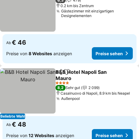
6,3
479
0.2 km bis Zentrum
Gästezimmer mit einzigartigen
Designelementen
€ 46
Ab
Preise von
8 Websites
anzeigen
Preise sehen
B&B Hotel Napoli San
Teilen
Zu Favoriten hinzufügen
Mauro
4 Sterne
8,2
Sehr gut
2 099
Casalnuovo di Napoli, 8.9 km bis Neapel
Außenpool
Beliebte Wahl
€ 48
Ab
Preise von
12 Websites
anzeigen
Preise sehen