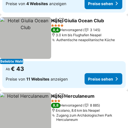
Preise von
4 Websites
anzeigen
Preise sehen
Hotel Giulia Ocean Club
Teilen
Zu Favoriten hinzufügen
4 Sterne
8,4
Hervorragend
3 145
3.0 km bis Flughafen Neapel
Authentische neapolitanische Küche
Beliebte Wahl
€ 43
Ab
Preise von
11 Websites
anzeigen
Preise sehen
Hotel Herculaneum
Teilen
Zu Favoriten hinzufügen
3 Sterne
8,8
Hervorragend
8 885
Ercolano, 8.6 km bis Neapel
Zugang zum Archäologischen Park
Herculaneum