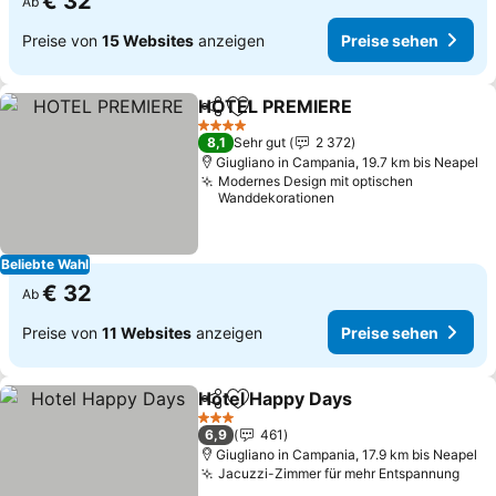
€ 32
Ab
Preise von
15 Websites
anzeigen
Preise sehen
HOTEL PREMIERE
Teilen
Zu Favoriten hinzufügen
4 Sterne
8,1
Sehr gut
2 372
Giugliano in Campania, 19.7 km bis Neapel
Modernes Design mit optischen
Wanddekorationen
Beliebte Wahl
€ 32
Ab
Preise von
11 Websites
anzeigen
Preise sehen
Hotel Happy Days
Teilen
Zu Favoriten hinzufügen
3 Sterne
6,9
461
Giugliano in Campania, 17.9 km bis Neapel
Jacuzzi-Zimmer für mehr Entspannung