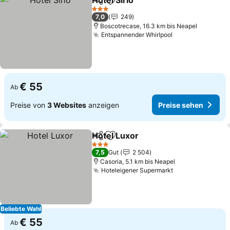
Hotel Sirio
Teilen
Zu Favoriten hinzufügen
3 Sterne
7,0
249
Boscotrecase, 16.3 km bis Neapel
Entspannender Whirlpool
€ 55
Ab
Preise von
3 Websites
anzeigen
Preise sehen
Hotel Luxor
Teilen
Zu Favoriten hinzufügen
3 Sterne
7,5
Gut
2 504
Casoria, 5.1 km bis Neapel
Hoteleigener Supermarkt
Beliebte Wahl
€ 55
Ab