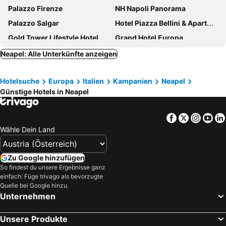
Palazzo Firenze
NH Napoli Panorama
Palazzo Salgar
Hotel Piazza Bellini & Apartments
Gold Tower Lifestyle Hotel
Grand Hotel Europa
Exe Majestic
Villa Elisio Hotel & Spa
Neapel: Alle Unterkünfte anzeigen
American Hotel
Grand Hotel Vesuvio
Hotelsuche
Europa
Italien
Kampanien
Neapel
B&B HOTEL Napoli
Mercure Napoli Centro Angioino
Günstige Hotels in Neapel
UNA Hotels Napoli
Holiday Inn Naples By Ihg
Hotel Colombo
Best Western Plus Hotel Plaza
Facebook
Twitter
Insta
Yo
Sanfelice Rooms & Suites
ROMEO Napoli
Wähle Dein Land
Palazzo Caracciolo Naples
ibis Styles Napoli Garibaldi
Hotel Vergilius Billia
Federico Secondo Bed and Breakfast
Zu Google hinzufügen
So findest du unsere Ergebnisse ganz
Hotel San Francesco Al Monte
Starhotels Terminus
einfach: Füge trivago als bevorzugte
Best Western Hotel dei Mille
Altea Royale
Quelle bei Google hinzu.
Unternehmen
Hotel Real Orto Botanico
Fly Boutique Hotel
LHP Napoli Palace & SPA
Relais Della Porta
Unsere Produkte