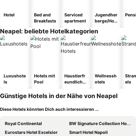
Hotel
Bed and
Serviced
Jugendher
Pens
Breakfasts
apartment
berge/Hos
tel
Neapel: beliebte Hotelkategorien
Luxushote
Hotels mit
Haustierfr
Wellnessh
Stra
ls
Pool
eundliche
otels
els
Hotels
Günstige Hotels in der Nähe von Neapel
Diese Hotels könnten Dich auch interessieren ...
Royal Continental
BW Signature Collection Hotel Paradiso
Eurostars Hotel Excelsior
Smart Hotel Napoli