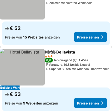
Zimmer mit privaten Whirlpools
€ 52
Ab
Preise von
15 Websites
anzeigen
Preise sehen
Hotel Bellavista
Teilen
Zu Favoriten hinzufügen
3 Sterne
8,8
Hervorragend
1 454
Varcaturo, 19.8 km bis Neapel
Superior Suiten mit Whirlpool-Badewannen
Beliebte Wahl
€ 53
Ab
Preise von
9 Websites
anzeigen
Preise sehen