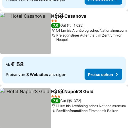
Hotel Casanova
Teilen
Zu Favoriten hinzufügen
2 Sterne
7,6
Gut
1 625
1.4 km bis Archäologisches Nationalmuseum
Preisgünstiger Aufenthalt im Zentrum von
Neapel
€ 58
Ab
Preise von
8 Websites
anzeigen
Preise sehen
Hotel Napoli'S Gold
Teilen
Zu Favoriten hinzufügen
3 Sterne
7,5
Gut
372
1.1 km bis Archäologisches Nationalmuseum
Familienfreundliche Zimmer mit Balkon