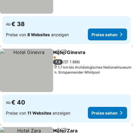
€ 38
Ab
Preise von
8 Websites
anzeigen
Preise sehen
Hotel Ginevra
Teilen
Zu Favoriten hinzufügen
1 Sterne
7,2
1 888
1.7 km bis Archäologisches Nationalmuseum
Entspannender Whirlpool
€ 40
Ab
Preise von
11 Websites
anzeigen
Preise sehen
Hotel Zara