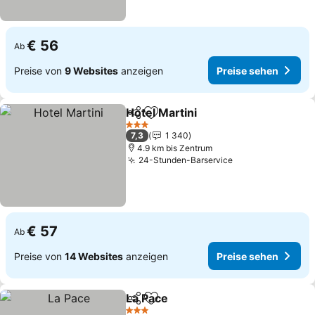
€ 56
Ab
Preise von
9 Websites
anzeigen
Preise sehen
Hotel Martini
Teilen
Zu Favoriten hinzufügen
3 Sterne
7,3
1 340
4.9 km bis Zentrum
24-Stunden-Barservice
€ 57
Ab
Preise von
14 Websites
anzeigen
Preise sehen
La Pace
Teilen
Zu Favoriten hinzufügen