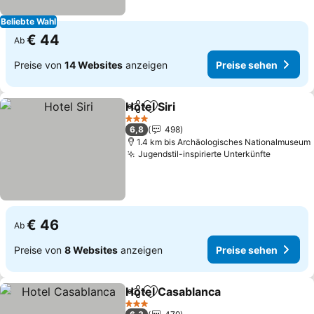
Beliebte Wahl
€ 44
Ab
Preise von
14 Websites
anzeigen
Preise sehen
Hotel Siri
Teilen
Zu Favoriten hinzufügen
3 Sterne
6,8
498
1.4 km bis Archäologisches Nationalmuseum
Jugendstil-inspirierte Unterkünfte
€ 46
Ab
Preise von
8 Websites
anzeigen
Preise sehen
Hotel Casablanca
Teilen
Zu Favoriten hinzufügen
3 Sterne