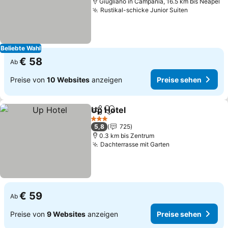
Giugliano in Campania, 16.5 km bis Neapel
Rustikal-schicke Junior Suiten
Beliebte Wahl
€ 58
Ab
Preise von
10 Websites
anzeigen
Preise sehen
Up Hotel
Teilen
Zu Favoriten hinzufügen
3 Sterne
5,8
725
0.3 km bis Zentrum
Dachterrasse mit Garten
€ 59
Ab
Preise von
9 Websites
anzeigen
Preise sehen