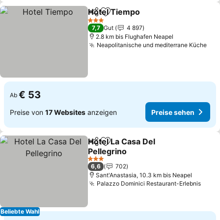
Hotel Tiempo
Teilen
Zu Favoriten hinzufügen
3 Sterne
7,7
Gut
4 897
2.8 km bis Flughafen Neapel
Neapolitanische und mediterrane Küche
€ 53
Ab
Preise von
17 Websites
anzeigen
Preise sehen
Hotel La Casa Del
Teilen
Zu Favoriten hinzufügen
Pellegrino
3 Sterne
6,6
702
Sant'Anastasia, 10.3 km bis Neapel
Palazzo Dominici Restaurant-Erlebnis
Beliebte Wahl