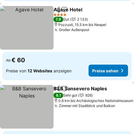
Agave Hotel
Teilen
Zu Favoriten hinzufügen
4 Sterne
7,9
Gut
2 133
Pozzuoli, 15.5 km bis Neapel
Großer Außenpool
€ 60
Ab
Preise von
12 Websites
anzeigen
Preise sehen
B&B Sansevero Naples
Teilen
Zu Favoriten hinzufügen
8,1
Sehr gut
926
0.6 km bis Archäologisches Nationalmuseum
Zimmer mit Stadtblick und Balkon