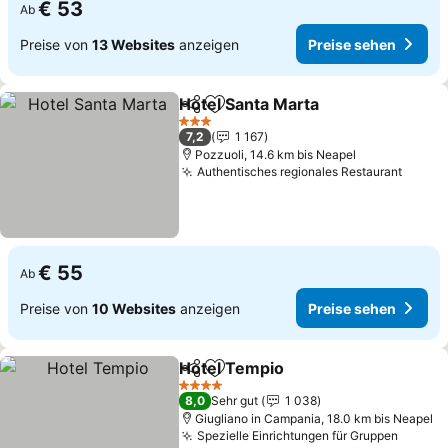
€ 53
Ab
Preise von
13 Websites
anzeigen
Preise sehen
Hotel Santa Marta
Teilen
Zu Favoriten hinzufügen
3 Sterne
7,2
1 167
Pozzuoli, 14.6 km bis Neapel
Authentisches regionales Restaurant
€ 55
Ab
Preise von
10 Websites
anzeigen
Preise sehen
Hotel Tempio
Teilen
Zu Favoriten hinzufügen
4 Sterne
8,0
Sehr gut
1 038
Giugliano in Campania, 18.0 km bis Neapel
Spezielle Einrichtungen für Gruppen