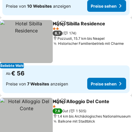
Preise von
10 Websites
anzeigen
Preise sehen
Hotel Sibilla Residence
Teilen
Zu Favoriten hinzufügen
2 Sterne
6,7
174
Pozzuoli, 15.7 km bis Neapel
Historischer Familienbetrieb mit Charme
Beliebte Wahl
€ 56
Ab
Preise von
7 Websites
anzeigen
Preise sehen
Hotel Alloggio Del Conte
Teilen
Zu Favoriten hinzufügen
1 Sterne
7,6
Gut
1 505
1.4 km bis Archäologisches Nationalmuseum
Balkone mit Stadtblick