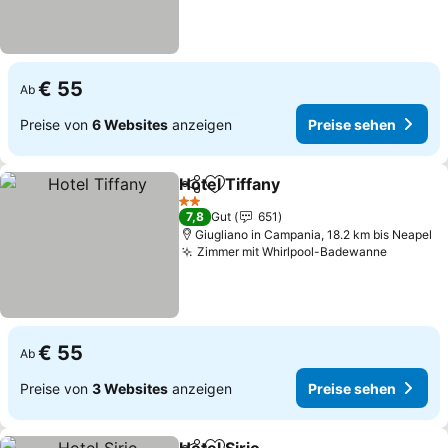
€ 55
Ab
Preise von
6 Websites
anzeigen
Preise sehen
Hotel Tiffany
Teilen
Zu Favoriten hinzufügen
2 Sterne
7,8
Gut
651
Giugliano in Campania, 18.2 km bis Neapel
Zimmer mit Whirlpool-Badewanne
€ 55
Ab
Preise von
3 Websites
anzeigen
Preise sehen