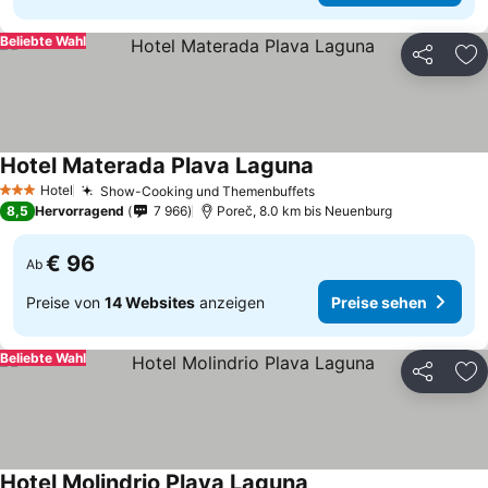
Beliebte Wahl
Teilen
Zu
Hotel Materada Plava Laguna
Hotel
Show-Cooking und Themenbuffets
3 Sterne
8,5
Hervorragend
7 966
Poreč, 8.0 km bis Neuenburg
€ 96
Ab
Preise von
14 Websites
anzeigen
Preise sehen
Beliebte Wahl
Teilen
Zu
Hotel Molindrio Plava Laguna