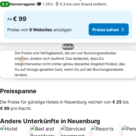
3 Sterne
8,5
Hervorragend
1 251
0.3 km vom Strand entfernt
€ 99
Ab
Preise von
9 Websites
anzeigen
Preise sehen
Mehr
Die Preise und Verfügbarkeit, die wir von Buchungswebsites
erhalten, ändern sich laufend. Das bedeutet, dass Du
möglicherweise nicht immer genau dasselbe Angebot findest, das
Du auf trivago gesehen hast, wenn Du auf der Buchungswebsite
landest.
Preisspanne
Die Preise für günstige Hotels in Neuenburg reichen von
‎€ 25
bis
‎€ 99
pro Nacht.
Andere Unterkünfte in Neuenburg