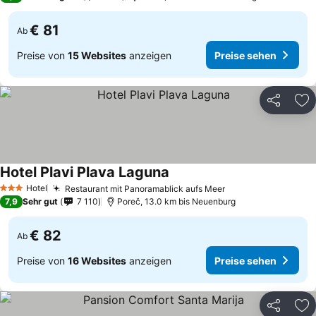
€ 81
Ab
Preise von
15 Websites
anzeigen
Preise sehen
Teilen
Zu
Hotel Plavi Plava Laguna
Hotel
Restaurant mit Panoramablick aufs Meer
3 Sterne
7,9
Sehr gut
7 110
Poreč, 13.0 km bis Neuenburg
€ 82
Ab
Preise von
16 Websites
anzeigen
Preise sehen
Teilen
Zu