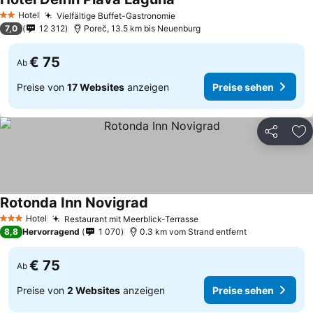
Hotel
Vielfältige Buffet-Gastronomie
2 Sterne
7,0
12 312
Poreč, 13.5 km bis Neuenburg
€ 75
Ab
Preise von
17 Websites
anzeigen
Preise sehen
Teilen
Zu
Rotonda Inn Novigrad
Hotel
Restaurant mit Meerblick-Terrasse
3 Sterne
8,8
Hervorragend
1 070
0.3 km vom Strand entfernt
€ 75
Ab
Preise von
2 Websites
anzeigen
Preise sehen