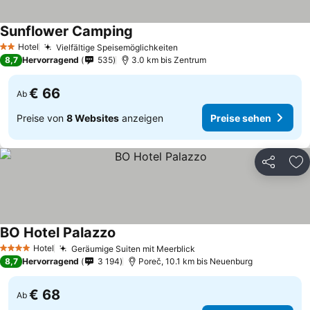
Sunflower Camping
Hotel
Vielfältige Speisemöglichkeiten
2 Sterne
8,7
Hervorragend
535
3.0 km bis Zentrum
€ 66
Ab
Preise von
8 Websites
anzeigen
Preise sehen
Teilen
Zu
BO Hotel Palazzo
Hotel
Geräumige Suiten mit Meerblick
4 Sterne
8,7
Hervorragend
3 194
Poreč, 10.1 km bis Neuenburg
€ 68
Ab