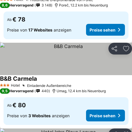
4 Sterne
8,6
Hervorragend
3 148
Poreč, 12.2 km bis Neuenburg
€ 78
Ab
Preise von
17 Websites
anzeigen
Preise sehen
Teilen
Zu
B&B Carmela
Hotel
Einladende Außenbereiche
3 Sterne
9,5
Hervorragend
440
Umag, 12.4 km bis Neuenburg
€ 80
Ab
Preise von
3 Websites
anzeigen
Preise sehen