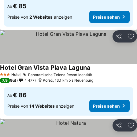
€ 85
Ab
Preise von
2 Websites
anzeigen
Preise sehen
Teilen
Zu
Hotel Gran Vista Plava Laguna
Hotel
Panoramische Zelena Resort Identität
3 Sterne
7,9
Gut
4 477
Poreč, 13.1 km bis Neuenburg
€ 86
Ab
Preise von
14 Websites
anzeigen
Preise sehen
Teilen
Zu