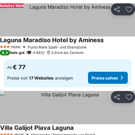
Beliebte Wahl
Teilen
Zu
Laguna Maradiso Hotel by Aminess
Hotel
Punto Mare Spaß- und Strandzone
3 Sterne
8,3
Sehr gut
4 840
0.9 km bis Zentrum
€ 77
Ab
Preise von
17 Websites
anzeigen
Preise sehen
Teilen
Zu
Villa Galijot Plava Laguna
Hotel
Historische Uferpromenade von Poreč