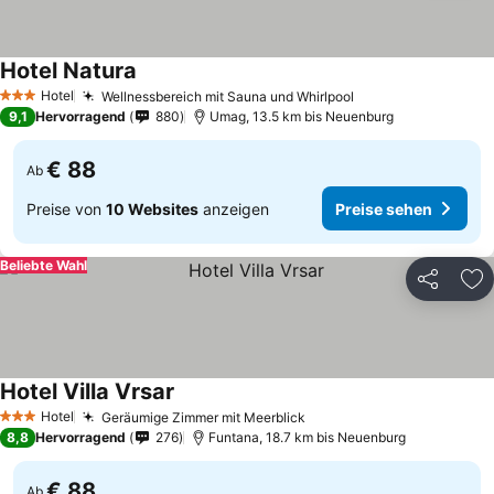
Hotel Natura
Hotel
Wellnessbereich mit Sauna und Whirlpool
3 Sterne
9,1
Hervorragend
880
Umag, 13.5 km bis Neuenburg
€ 88
Ab
Preise von
10 Websites
anzeigen
Preise sehen
Beliebte Wahl
Teilen
Zu
Hotel Villa Vrsar
Hotel
Geräumige Zimmer mit Meerblick
3 Sterne
8,8
Hervorragend
276
Funtana, 18.7 km bis Neuenburg
€ 88
Ab