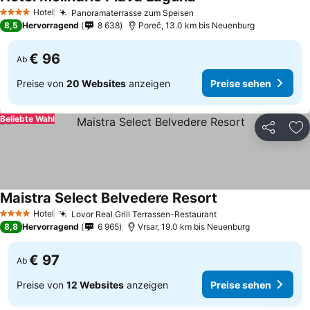
Hotel
Panoramaterrasse zum Speisen
4 Sterne
8,5
Hervorragend
8 638
Poreč, 13.0 km bis Neuenburg
€ 96
Ab
Preise von
20 Websites
anzeigen
Preise sehen
Beliebte Wahl
Teilen
Zu
Maistra Select Belvedere Resort
Hotel
Lovor Real Grill Terrassen-Restaurant
4 Sterne
8,8
Hervorragend
6 965
Vrsar, 19.0 km bis Neuenburg
€ 97
Ab
Preise von
12 Websites
anzeigen
Preise sehen