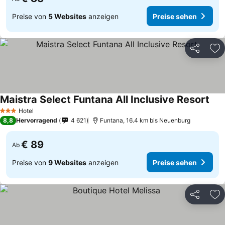
Preise von
5 Websites
anzeigen
Preise sehen
Teilen
Zu
Maistra Select Funtana All Inclusive Resort
Hotel
3 Sterne
8,8
Hervorragend
4 621
Funtana, 16.4 km bis Neuenburg
€ 89
Ab
Preise von
9 Websites
anzeigen
Preise sehen
Teilen
Zu