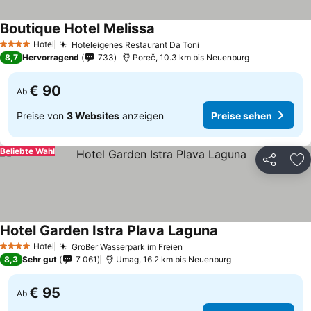
Boutique Hotel Melissa
Hotel
Hoteleigenes Restaurant Da Toni
4 Sterne
8,7
Hervorragend
733
Poreč, 10.3 km bis Neuenburg
€ 90
Ab
Preise von
3 Websites
anzeigen
Preise sehen
Beliebte Wahl
Teilen
Zu
Hotel Garden Istra Plava Laguna
Hotel
Großer Wasserpark im Freien
4 Sterne
8,3
Sehr gut
7 061
Umag, 16.2 km bis Neuenburg
€ 95
Ab