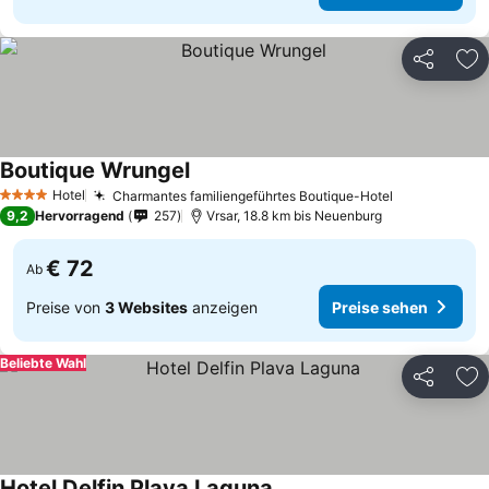
Teilen
Zu
Boutique Wrungel
Hotel
Charmantes familiengeführtes Boutique-Hotel
4 Sterne
9,2
Hervorragend
257
Vrsar, 18.8 km bis Neuenburg
€ 72
Ab
Preise von
3 Websites
anzeigen
Preise sehen
Beliebte Wahl
Teilen
Zu
Hotel Delfin Plava Laguna