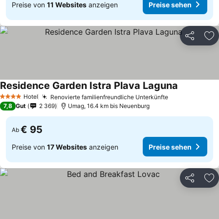
Preise von
11 Websites
anzeigen
Preise sehen
Teilen
Zu
Residence Garden Istra Plava Laguna
Hotel
Renovierte familienfreundliche Unterkünfte
4 Sterne
7,8
Gut
2 369
Umag, 16.4 km bis Neuenburg
€ 95
Ab
Preise von
17 Websites
anzeigen
Preise sehen
Teilen
Zu