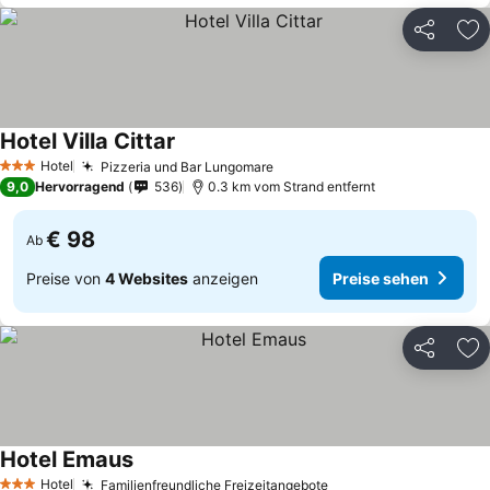
Teilen
Zu
Hotel Villa Cittar
Hotel
Pizzeria und Bar Lungomare
3 Sterne
9,0
Hervorragend
536
0.3 km vom Strand entfernt
€ 98
Ab
Preise von
4 Websites
anzeigen
Preise sehen
Teilen
Zu
Hotel Emaus
Hotel
Familienfreundliche Freizeitangebote