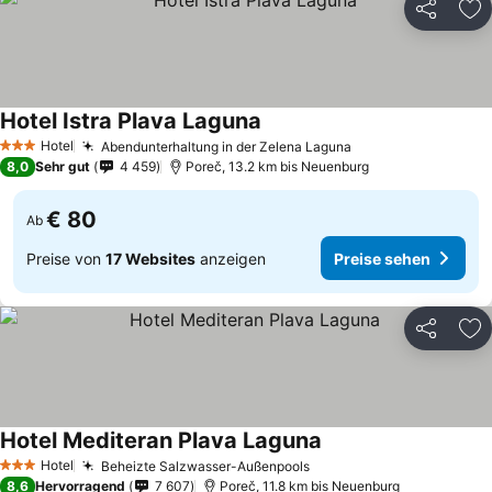
Teilen
Zu
Hotel Istra Plava Laguna
Hotel
Abendunterhaltung in der Zelena Laguna
3 Sterne
8,0
Sehr gut
4 459
Poreč, 13.2 km bis Neuenburg
€ 80
Ab
Preise von
17 Websites
anzeigen
Preise sehen
Teilen
Zu
Hotel Mediteran Plava Laguna
Hotel
Beheizte Salzwasser-Außenpools
3 Sterne
8,6
Hervorragend
7 607
Poreč, 11.8 km bis Neuenburg