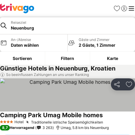
Favoriten
Einlog
Me
Reiseziel
Neuenburg
An-/Abreise
Gäste und Zimmer
Daten wählen
2 Gäste, 1 Zimmer
Sortieren
Filtern
Karte
Günstige Hotels in Neuenburg, Kroatien
So beeinflussen Zahlungen an uns unser Ranking
Teilen
Zu
Camping Park Umag Mobile homes
Hotel
Traditionelle istrische Speisemöglichkeiten
4 Sterne
8,7
Hervorragend
3 263
Umag, 5.8 km bis Neuenburg