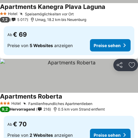
Apartments Kanegra Plava Laguna
Hotel
Speisemöglichkeiten vor Ort
2 Sterne
7,2
5 017
Umag, 18.2 km bis Neuenburg
€ 69
Ab
Preise von
5 Websites
anzeigen
Preise sehen
Teilen
Zu
Apartments Roberta
Hotel
Familienfreundliches Apartmentleben
3 Sterne
9,2
Hervorragend
216
0.5 km vom Strand entfernt
€ 70
Ab
Preise von
2 Websites
anzeigen
Preise sehen