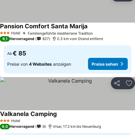
Pansion Comfort Santa Marija
Hotel
Familiengeführte mediterrane Tradition
3 Sterne
9,1
Hervorragend
827
0.3 km vom Strand entfernt
€ 85
Ab
Preise von
4 Websites
anzeigen
Preise sehen
Teilen
Zu
Valkanela Camping
Hotel
3 Sterne
9,0
Hervorragend
9
Vrsar, 17.2 km bis Neuenburg