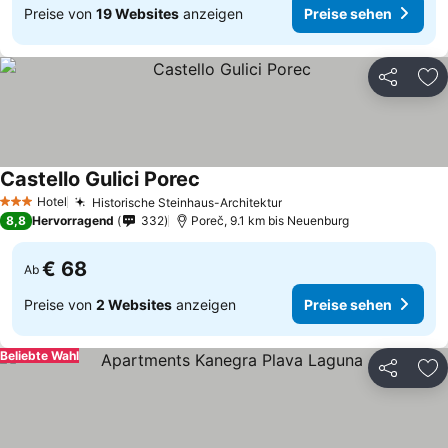
Preise von
19 Websites
anzeigen
Preise sehen
Teilen
Zu
Castello Gulici Porec
Hotel
Historische Steinhaus-Architektur
3 Sterne
8,8
Hervorragend
332
Poreč, 9.1 km bis Neuenburg
€ 68
Ab
Preise von
2 Websites
anzeigen
Preise sehen
Beliebte Wahl
Teilen
Zu