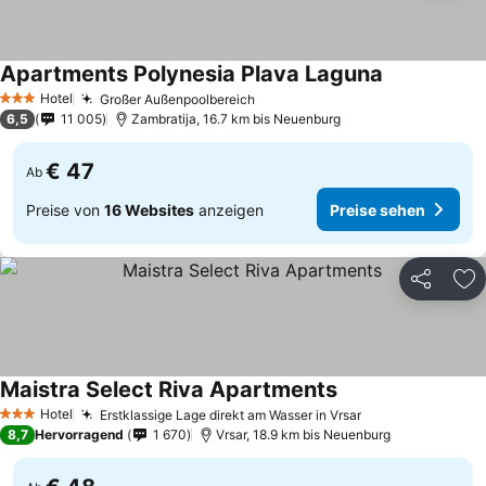
Apartments Polynesia Plava Laguna
Hotel
Großer Außenpoolbereich
3 Sterne
6,5
11 005
Zambratija, 16.7 km bis Neuenburg
€ 47
Ab
Preise von
16 Websites
anzeigen
Preise sehen
Teilen
Zu
Maistra Select Riva Apartments
Hotel
Erstklassige Lage direkt am Wasser in Vrsar
3 Sterne
8,7
Hervorragend
1 670
Vrsar, 18.9 km bis Neuenburg