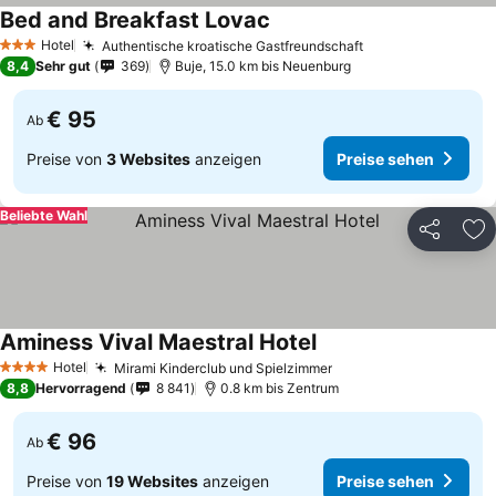
Bed and Breakfast Lovac
Hotel
Authentische kroatische Gastfreundschaft
3 Sterne
8,4
Sehr gut
369
Buje, 15.0 km bis Neuenburg
€ 95
Ab
Preise von
3 Websites
anzeigen
Preise sehen
Beliebte Wahl
Teilen
Zu
Aminess Vival Maestral Hotel
Hotel
Mirami Kinderclub und Spielzimmer
4 Sterne
8,8
Hervorragend
8 841
0.8 km bis Zentrum
€ 96
Ab
Preise von
19 Websites
anzeigen
Preise sehen