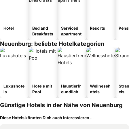
Hotel
Bed and
Serviced
Resorts
Pens
Breakfasts
apartment
Neuenburg: beliebte Hotelkategorien
Luxushote
Hotels mit
Haustierfr
Wellnessh
Stra
ls
Pool
eundliche
otels
els
Hotels
Günstige Hotels in der Nähe von Neuenburg
Diese Hotels könnten Dich auch interessieren ...