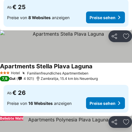
€ 25
Ab
Preise von
8 Websites
anzeigen
Preise sehen
Teilen
Zu
Apartments Stella Plava Laguna
Hotel
Familienfreundliches Apartmentleben
3 Sterne
7,9
Gut
4 921
Zambratija, 15.4 km bis Neuenburg
€ 26
Ab
Preise von
16 Websites
anzeigen
Preise sehen
Beliebte Wahl
Teilen
Zu