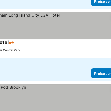
Preise se
otel
2 Sterne
Preise sehen
is Central Park
Preise se