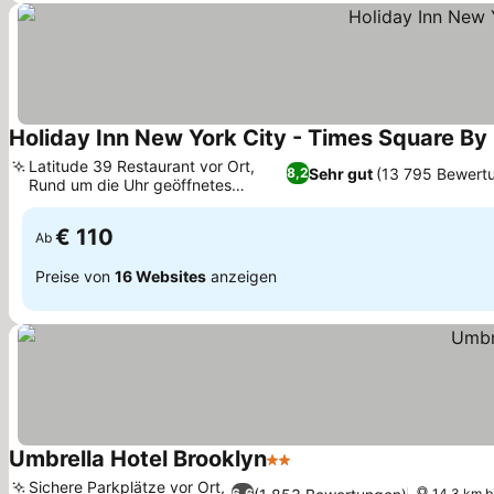
Holiday Inn New York City - Times Square By 
Latitude 39 Restaurant vor Ort,
Sehr gut
(13 795 Bewert
8,2
Rund um die Uhr geöffnetes
Preise sehen
Fitnessstudio
€ 110
Ab
Preise von
16 Websites
anzeigen
Umbrella Hotel Brooklyn
2 Sterne
Preise sehen
Sichere Parkplätze vor Ort,
6,6
14.3 km b