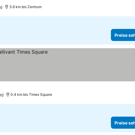
n)
3.6 km bis Zentrum
Preise se
n)
0.4 km bis Times Square
Preise se