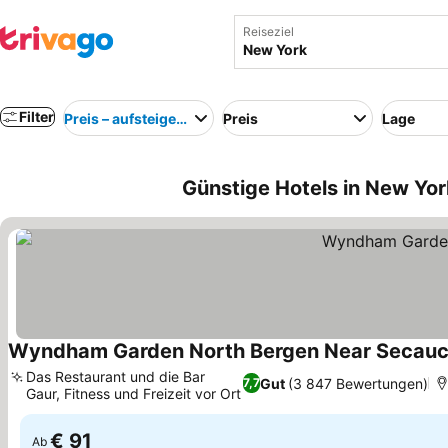
Reiseziel
Filter
Preis – aufsteigend
Preis
Lage
Günstige Hotels in New Yo
Wyndham Garden North Bergen Near Secau
Das Restaurant und die Bar
Gut
(3 847 Bewertungen)
7,7
Gaur, Fitness und Freizeit vor Ort
Preise sehen
€ 91
Ab