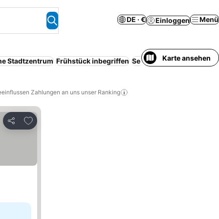
DE · €
Menü
Einloggen
Karte ansehen
he Stadtzentrum
Frühstück inbegriffen
Serviced apartment
WLA
eeinflussen Zahlungen an uns unser Ranking
Zu Favoriten hinzufügen
Teilen