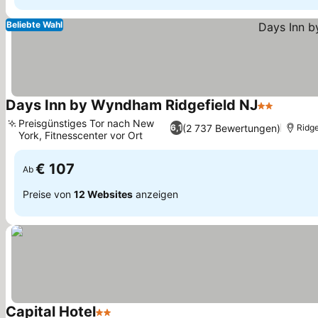
Beliebte Wahl
Days Inn by Wyndham Ridgefield NJ
2 Sterne
Preise 
Preisgünstiges Tor nach New
(2 737 Bewertungen)
6,1
Ridge
York, Fitnesscenter vor Ort
Preise sehen
€ 107
Ab
Preise von
12 Websites
anzeigen
Capital Hotel