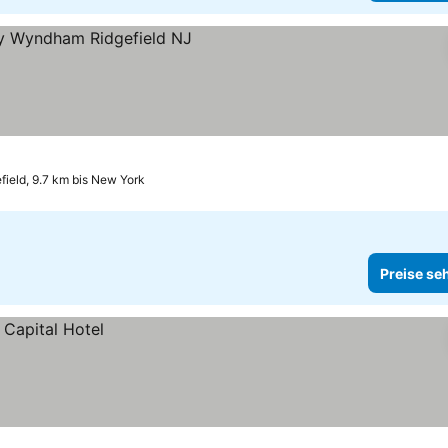
sehen
field, 9.7 km bis New York
Preise se