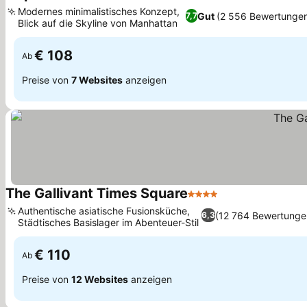
2 Sterne
Preise sehen
Modernes minimalistisches Konzept,
Gut
(2 556 Bewertunge
7,7
Blick auf die Skyline von Manhattan
Preise sehen
€ 108
Ab
Preise von
7 Websites
anzeigen
The Gallivant Times Square
4 Sterne
Preise sehen
Authentische asiatische Fusionsküche,
(12 764 Bewertunge
6,3
Städtisches Basislager im Abenteuer-Stil
Preise sehen
€ 110
Ab
Preise von
12 Websites
anzeigen