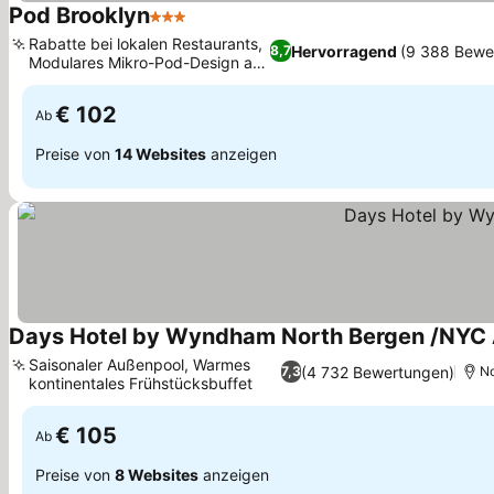
Pod Brooklyn
3 Sterne
Preise sehen
Rabatte bei lokalen Restaurants,
Hervorragend
(9 388 Bewe
8,7
Modulares Mikro-Pod-Design aus
Preise sehen
Stahl
€ 102
Ab
Preise von
14 Websites
anzeigen
Days Hotel by Wyndham North Bergen /NYC 
Saisonaler Außenpool, Warmes
(4 732 Bewertungen)
7,3
No
kontinentales Frühstücksbuffet
Preise sehen
€ 105
Ab
Preise von
8 Websites
anzeigen