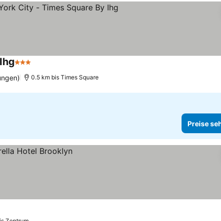
Ihg
3 Sterne
Preise sehen
ungen)
0.5 km bis Times Square
Preise se
is Zentrum