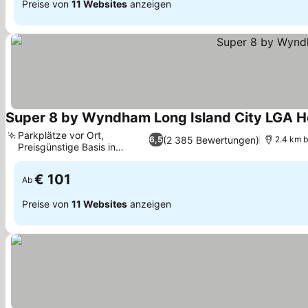
Preise von
11 Websites
anzeigen
Super 8 by Wyndham Long Island City LGA H
Parkplätze vor Ort,
(2 385 Bewertungen)
6,5
2.4 km b
Preisgünstige Basis in
Preise sehen
Astoria
€ 101
Ab
Preise von
11 Websites
anzeigen