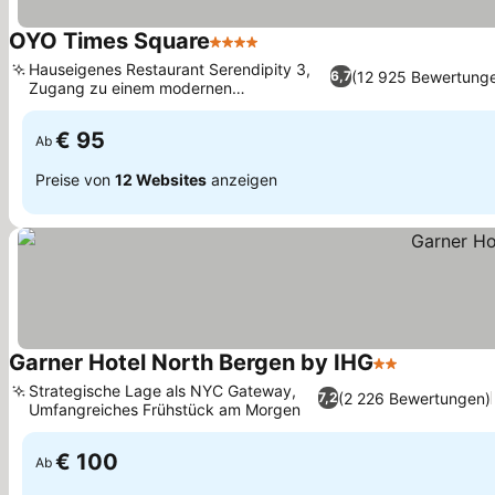
OYO Times Square
4 Sterne
Preise sehen
Hauseigenes Restaurant Serendipity 3,
(12 925 Bewertung
6,7
Zugang zu einem modernen
Preise sehen
Fitnessstudio
€ 95
Ab
Preise von
12 Websites
anzeigen
Garner Hotel North Bergen by IHG
2 Sterne
Preise seh
Strategische Lage als NYC Gateway,
(2 226 Bewertungen)
7,2
Umfangreiches Frühstück am Morgen
Preise sehen
€ 100
Ab