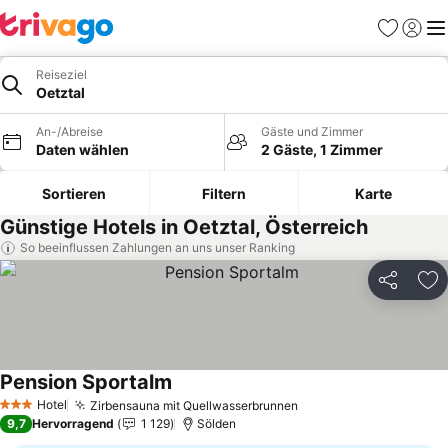
Favoriten
Einlog
Me
Reiseziel
Oetztal
An-/Abreise
Gäste und Zimmer
Daten wählen
2 Gäste, 1 Zimmer
Sortieren
Filtern
Karte
Günstige Hotels in Oetztal, Österreich
So beeinflussen Zahlungen an uns unser Ranking
Teilen
Zu
Pension Sportalm
Hotel
Zirbensauna mit Quellwasserbrunnen
3 Sterne
9,7
Hervorragend
1 129
Sölden