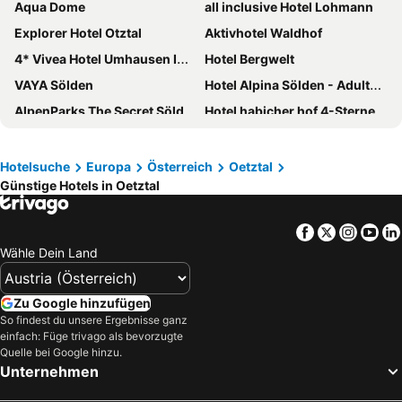
Aqua Dome
all inclusive Hotel Lohmann
Explorer Hotel Otztal
Aktivhotel Waldhof
4* Vivea Hotel Umhausen Im Ötztal
Hotel Bergwelt
VAYA Sölden
Hotel Alpina Sölden - Adults Only
AlpenParks The Secret Sölden
Hotel habicher hof 4-Sterne-Superior
The Crystal VAYA Unique
Tiroler Cafe
Hotel Rita
first mountain Hotel Ötztal
Hotelsuche
Europa
Österreich
Oetztal
Günstige Hotels in Oetztal
Riders In
Pension Neururer
TOP Hotel Hochgurgl
Gourmet & Wine Hotel Austria
Facebook
Twitter
Insta
Yo
Hotel Alpenland
Hotel Zum Hirschen
Wähle Dein Land
Hotel Neue Post
Hotel Silbertal
die berge lifestyle-hotel Sölden
Hotel Ritzlerhof
Zu Google hinzufügen
Hotel Liebe Sonne
Haus Sonnenhang
So findest du unsere Ergebnisse ganz
einfach: Füge trivago als bevorzugte
Posthotel Kassl
Bergland Design- und Wellnesshotel
Quelle bei Google hinzu.
Unternehmen
Hotel 3 Mohren
Hotel Gurglhof
Aktiv Panoramahotel Daniel
Alpine B&B