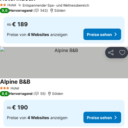
Hotel
Entspannender Spa- und Wellnessbereich
2 Sterne
9,0
Hervorragend
542
Sölden
€ 189
Ab
Preise von
4 Websites
anzeigen
Preise sehen
Teilen
Zu
Alpine B&B
Hotel
3 Sterne
8,6
Hervorragend
55
Sölden
€ 190
Ab
Preise von
4 Websites
anzeigen
Preise sehen