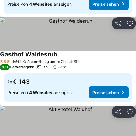
Preise von
4 Websites
anzeigen
Preise sehen
Teilen
Zu
Gasthof Waldesruh
Hotel
Alpen-Refugium im Chalet-Stil
3 Sterne
9,0
Hervorragend
378
Oetz
€ 143
Ab
Preise von
4 Websites
anzeigen
Preise sehen
Teilen
Zu