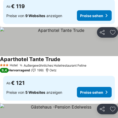
€ 119
Ab
Preise von
9 Websites
anzeigen
Preise sehen
Teilen
Zu
Aparthotel Tante Trude
Hotel
Außergewöhnliches Hotelrestaurant Feline
3 Sterne
9,4
Hervorragend
199
Oetz
€ 121
Ab
Preise von
5 Websites
anzeigen
Preise sehen
Teilen
Zu