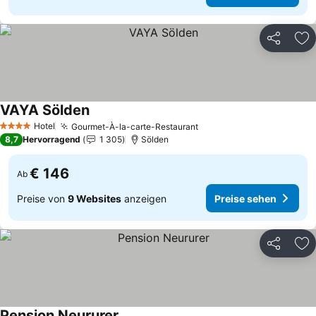
Teilen
Zu
VAYA Sölden
Hotel
Gourmet-À-la-carte-Restaurant
4 Sterne
8,7
Hervorragend
1 305
Sölden
€ 146
Ab
Preise von
9 Websites
anzeigen
Preise sehen
Teilen
Zu
Pension Neururer