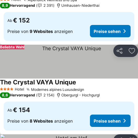
3 Sterne
8,9
Hervorragend
2 391
Umhausen-Niederthai
€ 152
Ab
Preise von
9 Websites
anzeigen
Preise sehen
Beliebte Wahl
Teilen
Zu
The Crystal VAYA Unique
Hotel
Modernes alpines Luxusdesign
4 Sterne
8,6
Hervorragend
2 154
Obergurgl - Hochgurgl
€ 154
Ab
Preise von
8 Websites
anzeigen
Preise sehen