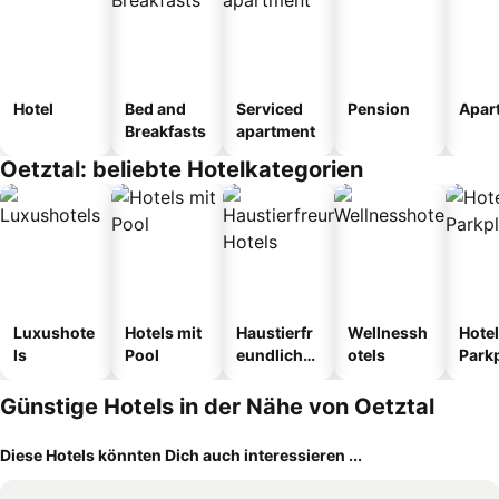
Hotel
Bed and
Serviced
Pension
Apar
Breakfasts
apartment
Oetztal: beliebte Hotelkategorien
Luxushote
Hotels mit
Haustierfr
Wellnessh
Hotel
ls
Pool
eundliche
otels
Park
Hotels
Günstige Hotels in der Nähe von Oetztal
Diese Hotels könnten Dich auch interessieren ...