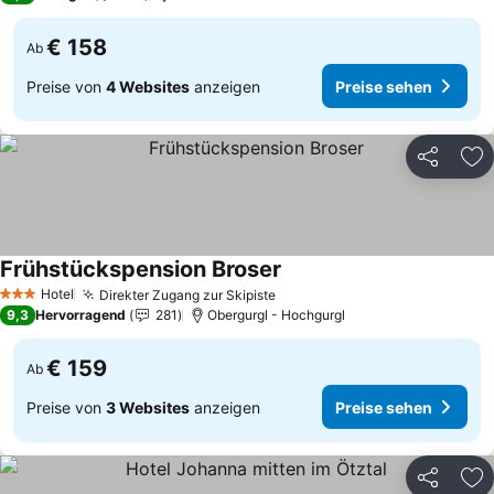
€ 158
Ab
Preise von
4 Websites
anzeigen
Preise sehen
Teilen
Zu
Frühstückspension Broser
Hotel
Direkter Zugang zur Skipiste
3 Sterne
9,3
Hervorragend
281
Obergurgl - Hochgurgl
€ 159
Ab
Preise von
3 Websites
anzeigen
Preise sehen
Teilen
Zu