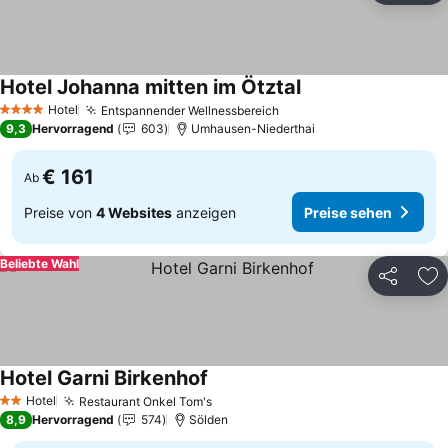
Hotel Johanna mitten im Ötztal
Hotel
Entspannender Wellnessbereich
4 Sterne
9,3
Hervorragend
603
Umhausen-Niederthai
€ 161
Ab
Preise von
4 Websites
anzeigen
Preise sehen
Beliebte Wahl
Teilen
Zu
Hotel Garni Birkenhof
Hotel
Restaurant Onkel Tom's
2 Sterne
8,9
Hervorragend
574
Sölden