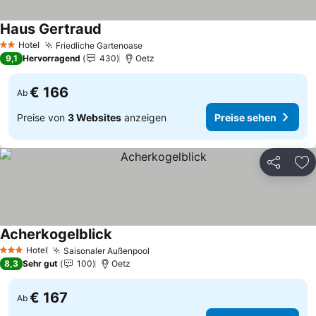
Haus Gertraud
Hotel
Friedliche Gartenoase
2 Sterne
9,1
Hervorragend
430
Oetz
€ 166
Ab
Preise von
3 Websites
anzeigen
Preise sehen
Teilen
Zu
Acherkogelblick
Hotel
Saisonaler Außenpool
3 Sterne
8,3
Sehr gut
100
Oetz
€ 167
Ab