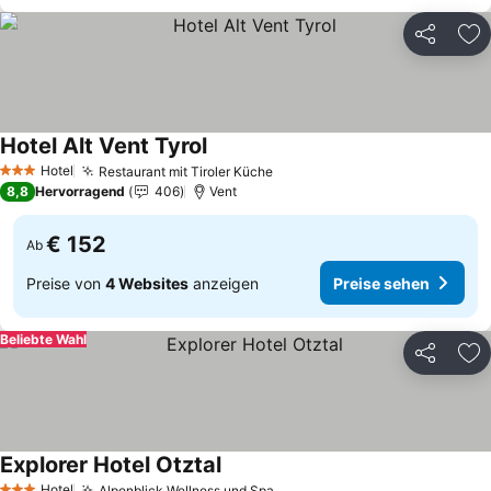
Teilen
Zu
Hotel Alt Vent Tyrol
Hotel
Restaurant mit Tiroler Küche
3 Sterne
8,8
Hervorragend
406
Vent
€ 152
Ab
Preise von
4 Websites
anzeigen
Preise sehen
Beliebte Wahl
Teilen
Zu
Explorer Hotel Otztal
Hotel
Alpenblick Wellness und Spa