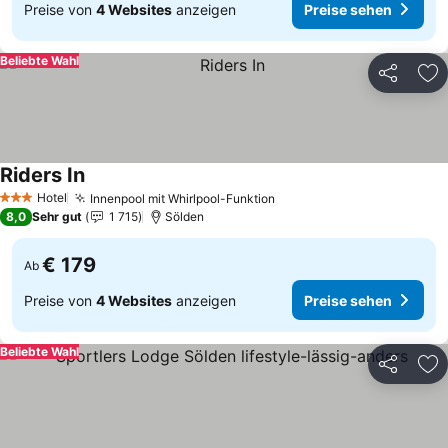
Preise von
4 Websites
anzeigen
Preise sehen
Beliebte Wahl
Teilen
Zu
Riders In
Hotel
Innenpool mit Whirlpool-Funktion
3 Sterne
8,0
Sehr gut
1 715
Sölden
€ 179
Ab
Preise von
4 Websites
anzeigen
Preise sehen
Beliebte Wahl
Teilen
Zu