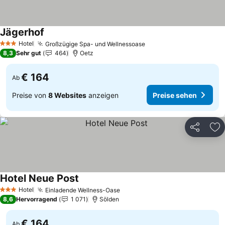
Jägerhof
Hotel
Großzügige Spa- und Wellnessoase
3 Sterne
8,3
Sehr gut
464
Oetz
€ 164
Ab
Preise von
8 Websites
anzeigen
Preise sehen
Teilen
Zu
Hotel Neue Post
Hotel
Einladende Wellness-Oase
3 Sterne
8,6
Hervorragend
1 071
Sölden
€ 164
Ab