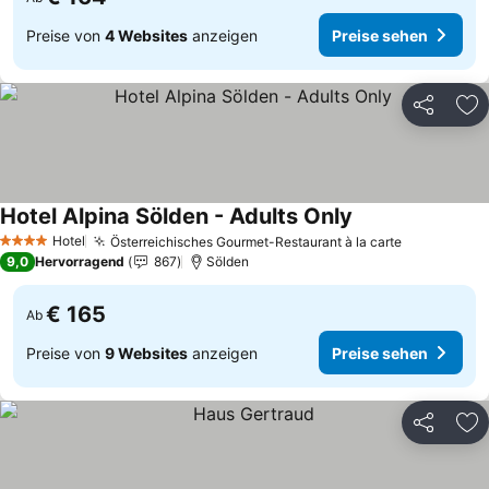
Preise von
4 Websites
anzeigen
Preise sehen
Teilen
Zu
Hotel Alpina Sölden - Adults Only
Hotel
Österreichisches Gourmet-Restaurant à la carte
4 Sterne
9,0
Hervorragend
867
Sölden
€ 165
Ab
Preise von
9 Websites
anzeigen
Preise sehen
Teilen
Zu