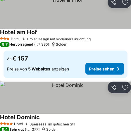
Teilen
Zu
Hotel am Hof
Hotel
Tiroler Design mit moderner Einrichtung
3 Sterne
8,7
Hervorragend
380
Sölden
€ 157
Ab
Preise von
5 Websites
anzeigen
Preise sehen
Teilen
Zu
Hotel Dominic
Hotel
Speisesaal im gotischen Stil
4 Sterne
8,4
Sehr gut
377
Sölden