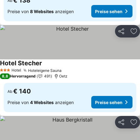
€ 138
Ab
Preise von
8 Websites
anzeigen
Preise sehen
Teilen
Zu
Hotel Stecher
Hotel
Hoteleigene Sauna
3 Sterne
8,8
Hervorragend
491
Oetz
€ 140
Ab
Preise von
4 Websites
anzeigen
Preise sehen
Teilen
Zu