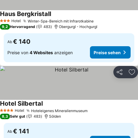
Haus Bergkristall
Hotel
Winter-Spa-Bereich mit Infrarotkabine
3 Sterne
9,2
Hervorragend
483
Obergurgl - Hochgurgl
€ 140
Ab
Preise von
4 Websites
anzeigen
Preise sehen
Teilen
Zu
Hotel Silbertal
Hotel
Hoteleigenes Mineralienmuseum
4 Sterne
8,3
Sehr gut
483
Sölden
€ 141
Ab