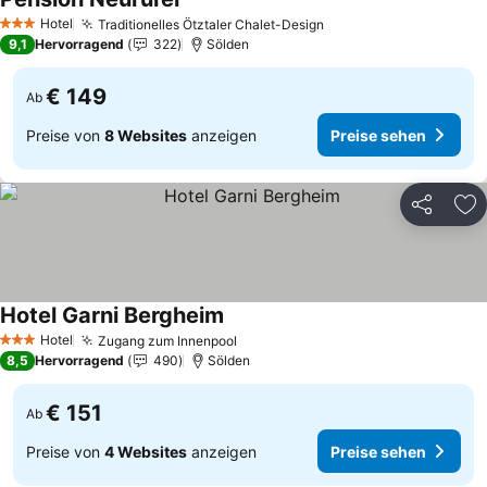
Hotel
Traditionelles Ötztaler Chalet-Design
3 Sterne
9,1
Hervorragend
322
Sölden
€ 149
Ab
Preise von
8 Websites
anzeigen
Preise sehen
Teilen
Zu
Hotel Garni Bergheim
Hotel
Zugang zum Innenpool
3 Sterne
8,5
Hervorragend
490
Sölden
€ 151
Ab
Preise von
4 Websites
anzeigen
Preise sehen