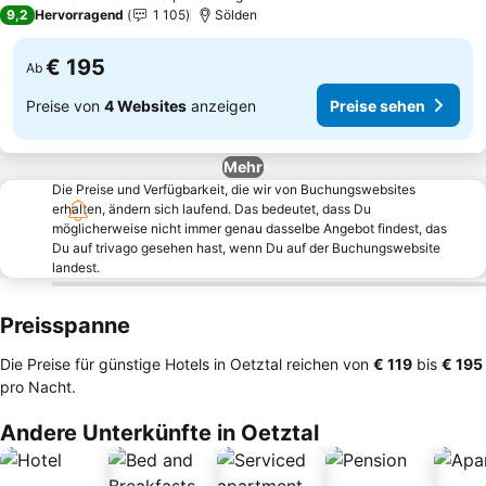
3 Sterne
9,2
Hervorragend
1 105
Sölden
€ 195
Ab
Preise von
4 Websites
anzeigen
Preise sehen
Mehr
Die Preise und Verfügbarkeit, die wir von Buchungswebsites
erhalten, ändern sich laufend. Das bedeutet, dass Du
möglicherweise nicht immer genau dasselbe Angebot findest, das
Du auf trivago gesehen hast, wenn Du auf der Buchungswebsite
landest.
Preisspanne
Die Preise für günstige Hotels in Oetztal reichen von
‎€ 119
bis
‎€ 195
pro Nacht.
Andere Unterkünfte in Oetztal