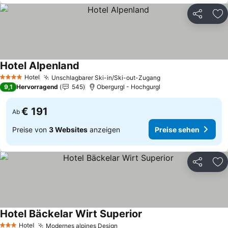
Teilen
Zu
Hotel Alpenland
Hotel
Unschlagbarer Ski-in/Ski-out-Zugang
4 Sterne
9,1
Hervorragend
545
Obergurgl - Hochgurgl
€ 191
Ab
Preise von
3 Websites
anzeigen
Preise sehen
Teilen
Zu
Hotel Bäckelar Wirt Superior
Hotel
Modernes alpines Design