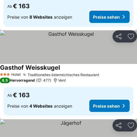
€ 163
Ab
Preise von
8 Websites
anzeigen
Preise sehen
Teilen
Zu
Gasthof Weisskugel
Hotel
Traditionelles österreichisches Restaurant
3 Sterne
8,5
Hervorragend
477
Vent
€ 163
Ab
Preise von
4 Websites
anzeigen
Preise sehen
Teilen
Zu