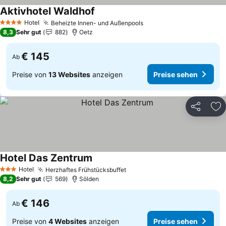
Aktivhotel Waldhof
Hotel
Beheizte Innen- und Außenpools
4 Sterne
8,3
Sehr gut
882
Oetz
€ 145
Ab
Preise von
13 Websites
anzeigen
Preise sehen
Teilen
Zu
Hotel Das Zentrum
Hotel
Herzhaftes Frühstücksbuffet
3 Sterne
8,2
Sehr gut
569
Sölden
€ 146
Ab
Preise von
4 Websites
anzeigen
Preise sehen