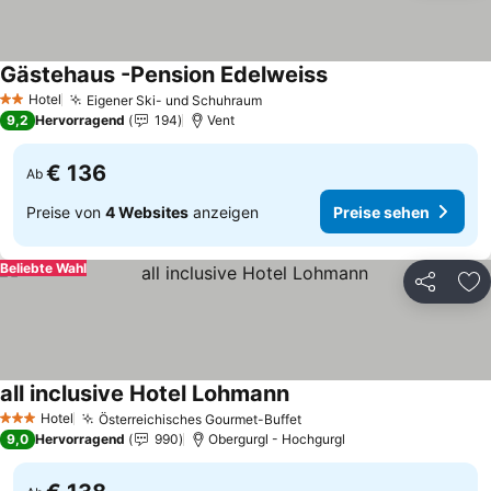
Gästehaus -Pension Edelweiss
Hotel
Eigener Ski- und Schuhraum
2 Sterne
9,2
Hervorragend
194
Vent
€ 136
Ab
Preise von
4 Websites
anzeigen
Preise sehen
Beliebte Wahl
Teilen
Zu
all inclusive Hotel Lohmann
Hotel
Österreichisches Gourmet-Buffet
3 Sterne
9,0
Hervorragend
990
Obergurgl - Hochgurgl