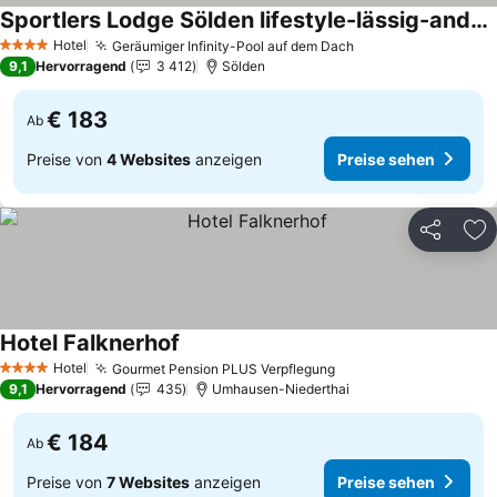
Sportlers Lodge Sölden lifestyle-lässig-anders
Hotel
Geräumiger Infinity-Pool auf dem Dach
4 Sterne
9,1
Hervorragend
3 412
Sölden
€ 183
Ab
Preise von
4 Websites
anzeigen
Preise sehen
Teilen
Zu
Hotel Falknerhof
Hotel
Gourmet Pension PLUS Verpflegung
4 Sterne
9,1
Hervorragend
435
Umhausen-Niederthai
€ 184
Ab
Preise von
7 Websites
anzeigen
Preise sehen