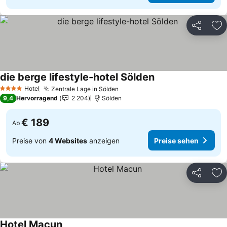
Teilen
Zu
die berge lifestyle-hotel Sölden
Hotel
Zentrale Lage in Sölden
4 Sterne
9,4
Hervorragend
2 204
Sölden
€ 189
Ab
Preise von
4 Websites
anzeigen
Preise sehen
Teilen
Zu
Hotel Macun