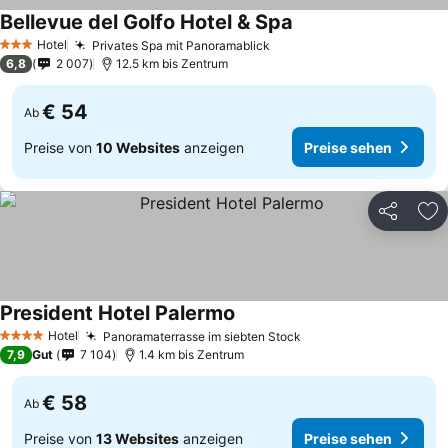
Bellevue del Golfo Hotel & Spa
Preise sehen
Hotel
Privates Spa mit Panoramablick
Preise sehen
3 Sterne
6,8
2 007
12.5 km bis Zentrum
€ 54
Ab
Preise von
10 Websites
anzeigen
Preise sehen
Teilen
Zu
President Hotel Palermo
Preise sehen
Hotel
Panoramaterrasse im siebten Stock
Preise sehen
4 Sterne
7,9
Gut
7 104
1.4 km bis Zentrum
€ 58
Ab
Preise von
13 Websites
anzeigen
Preise sehen