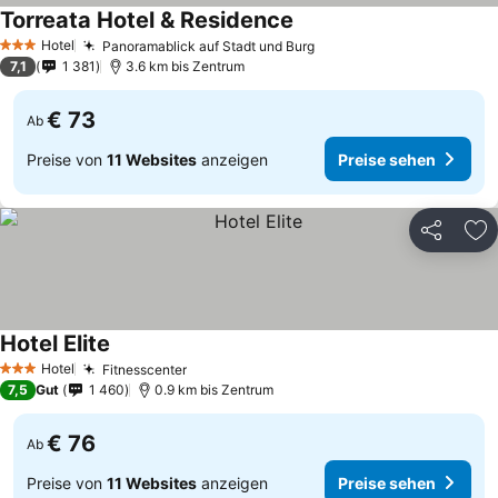
Torreata Hotel & Residence
Preise sehen
Hotel
Panoramablick auf Stadt und Burg
Preise sehen
3 Sterne
7,1
1 381
3.6 km bis Zentrum
€ 73
Ab
Preise von
11 Websites
anzeigen
Preise sehen
Teilen
Zu
Hotel Elite
Preise sehen
Hotel
Fitnesscenter
Preise sehen
3 Sterne
7,5
Gut
1 460
0.9 km bis Zentrum
€ 76
Ab
Preise von
11 Websites
anzeigen
Preise sehen