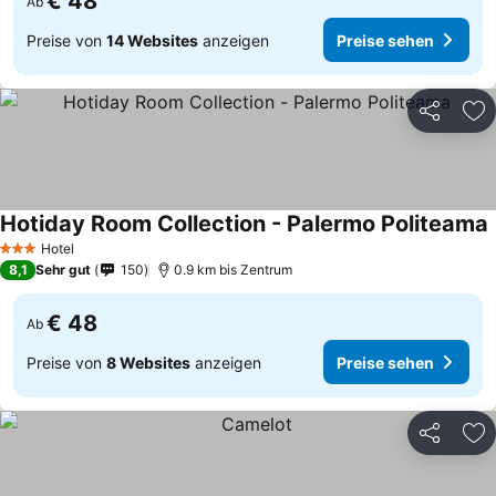
€ 48
Ab
Preise von
14 Websites
anzeigen
Preise sehen
Teilen
Zu
Hotiday Room Collection - Palermo Politeama
P
Hotel
3 Sterne
8,1
Sehr gut
150
0.9 km bis Zentrum
€ 48
Ab
Preise von
8 Websites
anzeigen
Preise sehen
Teilen
Zu