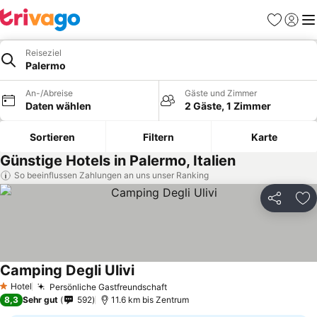
Favoriten
Einlog
Me
Reiseziel
Palermo
An-/Abreise
Gäste und Zimmer
Daten wählen
2 Gäste, 1 Zimmer
Sortieren
Filtern
Karte
Günstige Hotels in Palermo, Italien
So beeinflussen Zahlungen an uns unser Ranking
Teilen
Zu
Camping Degli Ulivi
Preise sehen
Hotel
Persönliche Gastfreundschaft
Preise sehen
1 Sterne
8,3
Sehr gut
592
11.6 km bis Zentrum