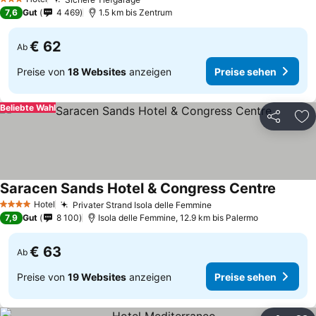
Preise sehen
3 Sterne
7,6
Gut
4 469
1.5 km bis Zentrum
€ 62
Ab
Preise von
18 Websites
anzeigen
Preise sehen
Beliebte Wahl
Teilen
Zu
Saracen Sands Hotel & Congress Centre
Preise 
Hotel
Privater Strand Isola delle Femmine
Preise sehen
4 Sterne
7,9
Gut
8 100
Isola delle Femmine, 12.9 km bis Palermo
€ 63
Ab
Preise von
19 Websites
anzeigen
Preise sehen