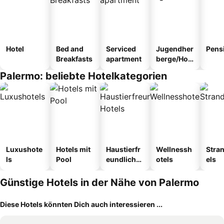
Hotel
Bed and
Serviced
Jugendher
Pens
Breakfasts
apartment
berge/Hos
tel
Palermo: beliebte Hotelkategorien
Luxushote
Hotels mit
Haustierfr
Wellnessh
Stra
ls
Pool
eundliche
otels
els
Hotels
Günstige Hotels in der Nähe von Palermo
Diese Hotels könnten Dich auch interessieren ...