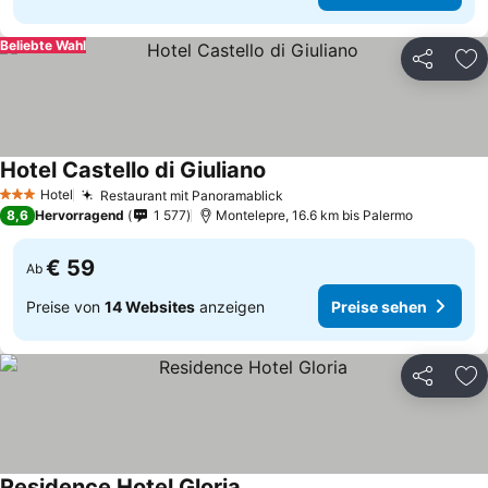
Beliebte Wahl
Teilen
Zu
Hotel Castello di Giuliano
Preise sehen
Hotel
Restaurant mit Panoramablick
Preise sehen
3 Sterne
8,6
Hervorragend
1 577
Montelepre, 16.6 km bis Palermo
€ 59
Ab
Preise von
14 Websites
anzeigen
Preise sehen
Teilen
Zu
Residence Hotel Gloria