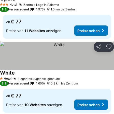
Preise sehen
Hotel
Zentrale Lage in Palermo
Preise sehen
3 Sterne
9,3
Hervorragend
1 973
1.0 km bis Zentrum
€ 77
Ab
Preise von
11 Websites
anzeigen
Preise sehen
Teilen
Zu
White
Preise sehen
Hotel
Elegantes Jugendstilgebäude
Preise sehen
1 Sterne
8,8
Hervorragend
1 605
0.8 km bis Zentrum
€ 77
Ab
Preise von
10 Websites
anzeigen
Preise sehen