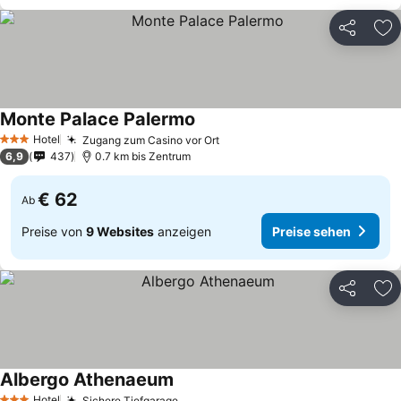
Teilen
Zu
Monte Palace Palermo
Preise sehen
Hotel
Zugang zum Casino vor Ort
Preise sehen
3 Sterne
6,9
437
0.7 km bis Zentrum
€ 62
Ab
Preise von
9 Websites
anzeigen
Preise sehen
Teilen
Zu
Albergo Athenaeum
Preise sehen
Hotel
Sichere Tiefgarage