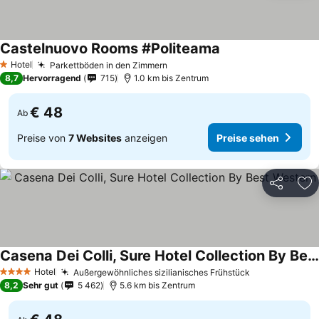
Castelnuovo Rooms #Politeama
Preise sehen
Hotel
Parkettböden in den Zimmern
Preise sehen
1 Sterne
8,7
Hervorragend
715
1.0 km bis Zentrum
€ 48
Ab
Preise von
7 Websites
anzeigen
Preise sehen
Teilen
Zu
Casena Dei Colli, Sure Hotel Collection By Best Western
Preise sehen
Hotel
Außergewöhnliches sizilianisches Frühstück
Preise sehen
4 Sterne
8,2
Sehr gut
5 462
5.6 km bis Zentrum