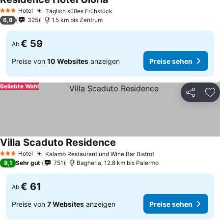
Preise sehen
Hotel
Täglich süßes Frühstück
Preise sehen
3 Sterne
6,8
325
1.5 km bis Zentrum
€ 59
Ab
Preise von
10 Websites
anzeigen
Preise sehen
Beliebte Wahl
Teilen
Zu
Villa Scaduto Residence
Preise sehen
Hotel
Kalamo Restaurant und Wine Bar Bistrot
Preise sehen
3 Sterne
8,1
Sehr gut
751
Bagheria, 12.8 km bis Palermo
€ 61
Ab
Preise von
7 Websites
anzeigen
Preise sehen