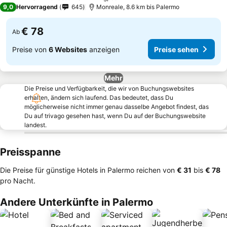
3 Sterne
9,0
Hervorragend
645
Monreale, 8.6 km bis Palermo
€ 78
Ab
Preise von
6 Websites
anzeigen
Preise sehen
Mehr
Die Preise und Verfügbarkeit, die wir von Buchungswebsites
erhalten, ändern sich laufend. Das bedeutet, dass Du
möglicherweise nicht immer genau dasselbe Angebot findest, das
Du auf trivago gesehen hast, wenn Du auf der Buchungswebsite
landest.
Preisspanne
Die Preise für günstige Hotels in Palermo reichen von
‎€ 31
bis
‎€ 78
pro Nacht.
Andere Unterkünfte in Palermo