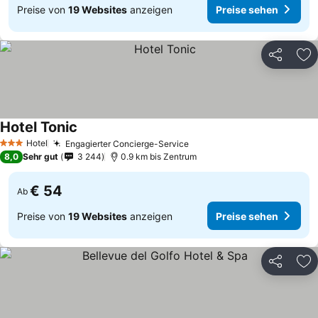
Preise von
19 Websites
anzeigen
Preise sehen
Teilen
Zu
Hotel Tonic
Preise sehen
Hotel
Engagierter Concierge-Service
Preise sehen
3 Sterne
8,0
Sehr gut
3 244
0.9 km bis Zentrum
€ 54
Ab
Preise von
19 Websites
anzeigen
Preise sehen
Teilen
Zu