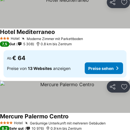
Teilen
Zu
Hotel Mediterraneo
Preise sehen
Hotel
Moderne Zimmer mit Parkettboden
Preise sehen
3 Sterne
7,5
Gut
5 308
0.8 km bis Zentrum
€ 64
Ab
Preise von
13 Websites
anzeigen
Preise sehen
Teilen
Zu
Mercure Palermo Centro
Preise sehen
Hotel
Geräumige Unterkunft mit mehreren Gebäuden
Preise seh
4 Sterne
8,2
Sehr gut
10 976
0.9 km bis Zentrum