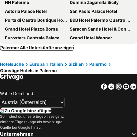
NH Palermo
Domina Zagarella Sicily
Astoria Palace Hotel
San Paolo Palace Hotel
Porta di Castro Boutique Hotel & SPA
B&B Hotel Palermo Quattro Canti
Grand Hotel Piazza Borsa
Saracen Sands Hotel & Congress Centre
Eurostars Centrale Palace
Grand Hotel Wagner
Splendid Hotel La Torre
President Hotel Palermo
Palermo: Alle Unterkünfte anzeigen
Mercure Palermo Centro
Casena Dei Colli, Sure Hotel Collection By Best Western
Hotelsuche
Europa
Italien
Sizilien
Palermo
Hotel Politeama
Palazzo Brunaccini
Günstige Hotels in Palermo
Rocco Forte Villa Igiea
Artemisia Palace Hotel
Hotel Bel 3
Hotel Villa D'Amato
Facebook
Twitter
Insta
Yo
Grand Hotel et Des Palmes
Hotel Mediterraneo
Wähle Dein Land
Cristal Hotel Palermo
NH Collection Palermo Palazzo Sitano
Best Western Hotel Principe di Lampedusa
Quintocanto Hotel & Spa
Zu Google hinzufügen
So findest du unsere Ergebnisse ganz
Bellevue del Golfo Hotel & Spa
La Terrazza sul Centro
einfach: Füge trivago als bevorzugte
Hotel Federico II Central Palace
Hotel Elite
Quelle bei Google hinzu.
Unternehmen
Federico Secondo B&B
55 Aira