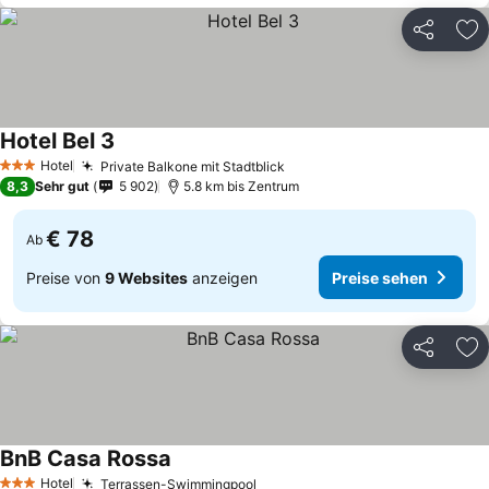
Teilen
Zu
Hotel Bel 3
Preise sehen
Hotel
Private Balkone mit Stadtblick
Preise sehen
3 Sterne
8,3
Sehr gut
5 902
5.8 km bis Zentrum
€ 78
Ab
Preise von
9 Websites
anzeigen
Preise sehen
Teilen
Zu
BnB Casa Rossa
Preise sehen
Hotel
Terrassen-Swimmingpool
Preise sehen