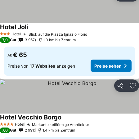
Hotel Joli
Preise sehen
Hotel
Blick auf die Piazza Ignazio Florio
Preise sehen
3 Sterne
7,9
Gut
3 967
1.0 km bis Zentrum
€ 65
Ab
Preise von
17 Websites
anzeigen
Preise sehen
Teilen
Zu
Hotel Vecchio Borgo
Preise sehen
Hotel
Markante keilförmige Architektur
Preise sehen
4 Sterne
7,6
Gut
2 991
1.4 km bis Zentrum