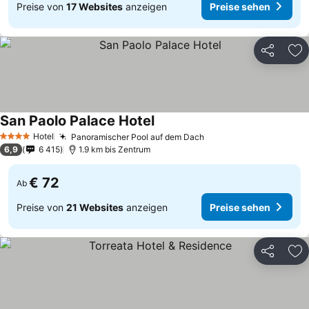
Preise von
17 Websites
anzeigen
Preise sehen
Teilen
Zu
San Paolo Palace Hotel
Preise sehen
Hotel
Panoramischer Pool auf dem Dach
Preise sehen
4 Sterne
6,9
6 415
1.9 km bis Zentrum
€ 72
Ab
Preise von
21 Websites
anzeigen
Preise sehen
Teilen
Zu