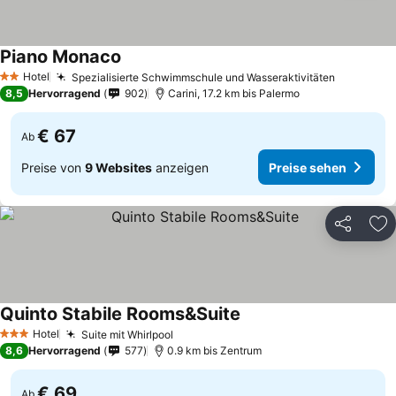
Piano Monaco
Preise sehen
Hotel
Spezialisierte Schwimmschule und Wasseraktivitäten
Preise s
2 Sterne
8,5
Hervorragend
902
Carini, 17.2 km bis Palermo
€ 67
Ab
Preise von
9 Websites
anzeigen
Preise sehen
Teilen
Zu
Quinto Stabile Rooms&Suite
Preise sehen
Hotel
Suite mit Whirlpool
Preise sehen
3 Sterne
8,6
Hervorragend
577
0.9 km bis Zentrum
€ 69
Ab