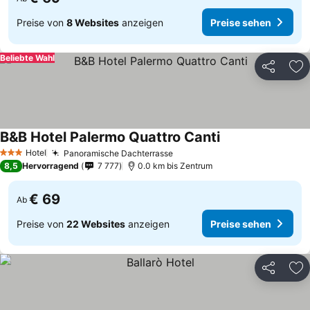
Preise von
8 Websites
anzeigen
Preise sehen
Beliebte Wahl
Teilen
Zu
B&B Hotel Palermo Quattro Canti
Preise sehen
Hotel
Panoramische Dachterrasse
Preise sehen
3 Sterne
8,5
Hervorragend
7 777
0.0 km bis Zentrum
€ 69
Ab
Preise von
22 Websites
anzeigen
Preise sehen
Teilen
Zu