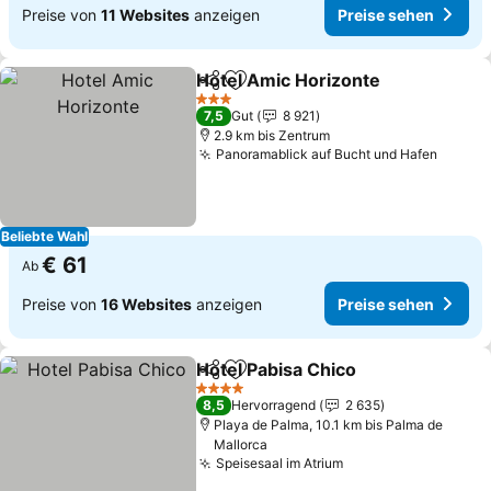
Preise von
11 Websites
anzeigen
Preise sehen
Hotel Amic Horizonte
Teilen
Zu Favoriten hinzufügen
Prei
3 Sterne
7,5
Gut
8 921
2.9 km bis Zentrum
Panoramablick auf Bucht und Hafen
Preise
Beliebte Wahl
€ 61
Ab
Preise von
16 Websites
anzeigen
Preise sehen
Hotel Pabisa Chico
Teilen
Zu Favoriten hinzufügen
Preise 
4 Sterne
8,5
Hervorragend
2 635
Playa de Palma, 10.1 km bis Palma de
Mallorca
Speisesaal im Atrium
Preise sehen