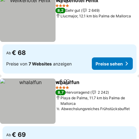
Welikehotel Fenix
Teilen
Zu Favoriten hinzufügen
Preise s
4 Sterne
8,2
Sehr gut
2 649
Llucmajor, 12.1 km bis Palma de Mallorca
€ 68
Ab
Preise von
7 Websites
anzeigen
Preise sehen
whala!fun
Teilen
Zu Favoriten hinzufügen
Preise sehen
4 Sterne
8,7
Hervorragend
2 242
Playa de Palma, 11.7 km bis Palma de
Mallorca
Abwechslungsreiches Frühstücksbuffet
Pre
€ 69
Ab