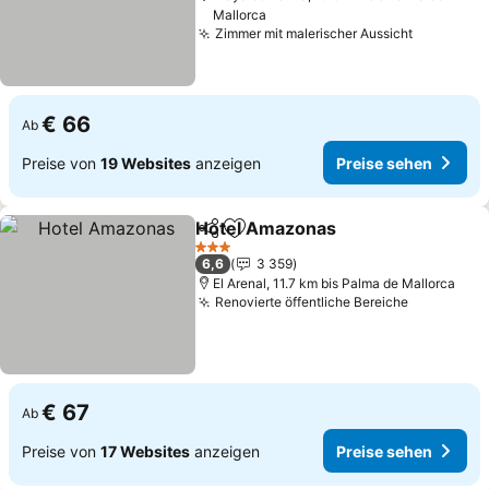
Mallorca
Zimmer mit malerischer Aussicht
Preise s
€ 66
Ab
Preise von
19 Websites
anzeigen
Preise sehen
Hotel Amazonas
Teilen
Zu Favoriten hinzufügen
Preise se
3 Sterne
6,6
3 359
El Arenal, 11.7 km bis Palma de Mallorca
Renovierte öffentliche Bereiche
Preise se
€ 67
Ab
Preise von
17 Websites
anzeigen
Preise sehen