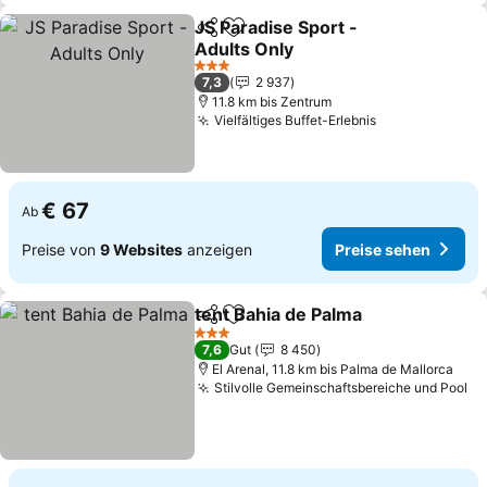
JS Paradise Sport -
Teilen
Zu Favoriten hinzufügen
Adults Only
Preise sehen
3 Sterne
7,3
2 937
11.8 km bis Zentrum
Vielfältiges Buffet-Erlebnis
Preise sehen
€ 67
Ab
Preise von
9 Websites
anzeigen
Preise sehen
tent Bahia de Palma
Teilen
Zu Favoriten hinzufügen
Preise
3 Sterne
7,6
Gut
8 450
El Arenal, 11.8 km bis Palma de Mallorca
Stilvolle Gemeinschaftsbereiche und Pool
Pr