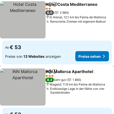
Hotel Costa Mediterraneo
Teilen
Zu Favoriten hinzufügen
2 Sterne
6,0
2 984
El Arenal, 12.1 km bis Palma de Mallorca
Renovierte Zimmer mit eigenem Balkon
Prei
€ 53
Ab
Preise von
13 Websites
anzeigen
Preise sehen
INN Mallorca Aparthotel
Teilen
Zu Favoriten hinzufügen
Pr
3 Sterne
8,3
Sehr gut
1 865
Magaluf, 11.8 km bis Palma de Mallorca
Erstklassige Lage in der Nähe von vier
Sandstränden