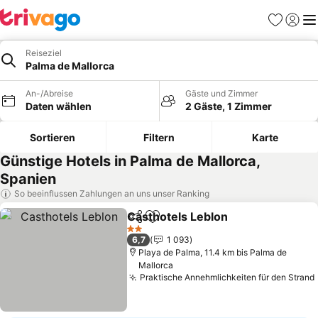
Favoriten
Einlog
Me
Reiseziel
Palma de Mallorca
An-/Abreise
Gäste und Zimmer
Daten wählen
2 Gäste, 1 Zimmer
Sortieren
Filtern
Karte
Günstige Hotels in Palma de Mallorca,
Spanien
So beeinflussen Zahlungen an uns unser Ranking
Casthotels Leblon
Teilen
Zu Favoriten hinzufügen
Preise s
2 Sterne
6,7
1 093
Playa de Palma, 11.4 km bis Palma de
Mallorca
Praktische Annehmlichkeiten für den Strand