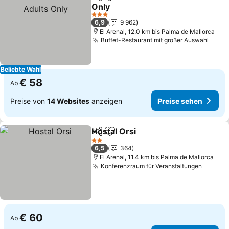
Teilen
Zu Favoriten hinzufügen
Only
Preise sehen
3 Sterne
6,9
9 962
El Arenal, 12.0 km bis Palma de Mallorca
Buffet-Restaurant mit großer Auswahl
Preis
Beliebte Wahl
€ 58
Ab
Preise von
14 Websites
anzeigen
Preise sehen
Hostal Orsi
Teilen
Zu Favoriten hinzufügen
Preise sehen
2 Sterne
6,5
364
El Arenal, 11.4 km bis Palma de Mallorca
Konferenzraum für Veranstaltungen
Preise
€ 60
Ab