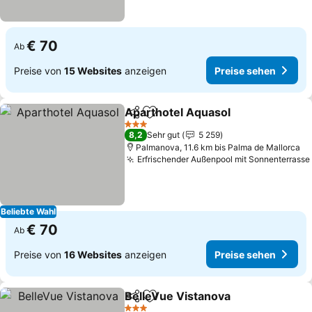
€ 70
Ab
Preise von
15 Websites
anzeigen
Preise sehen
Aparthotel Aquasol
Teilen
Zu Favoriten hinzufügen
Preise
3 Sterne
8,2
Sehr gut
5 259
Palmanova, 11.6 km bis Palma de Mallorca
Erfrischender Außenpool mit Sonnenterrasse
Beliebte Wahl
€ 70
Ab
Preise von
16 Websites
anzeigen
Preise sehen
BelleVue Vistanova
Teilen
Zu Favoriten hinzufügen
Preise