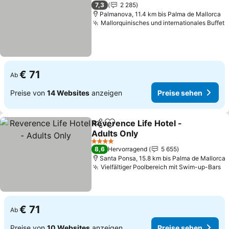
3 Sterne
7,3
2 285
Palmanova, 11.4 km bis Palma de Mallorca
Mallorquinisches und internationales Buffet
P
€ 71
Ab
Preise von
14 Websites
anzeigen
Preise sehen
Reverence Life Hotel -
Teilen
Zu Favoriten hinzufügen
Adults Only
Preise sehen
4 Sterne
8,6
Hervorragend
5 655
Santa Ponsa, 15.8 km bis Palma de Mallorca
Vielfältiger Poolbereich mit Swim-up-Bars
Pr
€ 71
Ab
Preise von
10 Websites
anzeigen
Preise sehen