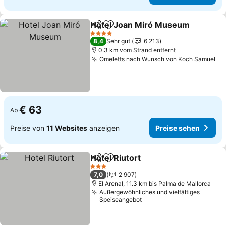
Hotel Joan Miró Museum
Teilen
Zu Favoriten hinzufügen
P
4 Sterne
8,4
Sehr gut
6 213
0.3 km vom Strand entfernt
Omeletts nach Wunsch von Koch Samuel
Pr
€ 63
Ab
Preise von
11 Websites
anzeigen
Preise sehen
Hotel Riutort
Teilen
Zu Favoriten hinzufügen
Preise sehen
3 Sterne
7,0
2 907
El Arenal, 11.3 km bis Palma de Mallorca
Außergewöhnliches und vielfältiges
Speiseangebot