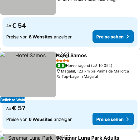
Preise se
€ 54
Ab
Preise von
6 Websites
anzeigen
Preise sehen
Hotel Samos
Teilen
Zu Favoriten hinzufügen
Preise sehen
4 Sterne
8,5
Hervorragend
10 054
Magaluf, 12.1 km bis Palma de Mallorca
Top-Lage in Magaluf
Preise sehen
Beliebte Wahl
€ 57
Ab
Preise von
6 Websites
anzeigen
Preise sehen
Seramar Luna Park Adults