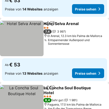
€ 53
Ab
Preise von
14 Websites
anzeigen
Preise sehen
Hotel Selva Arenal
Teilen
Zu Favoriten hinzufügen
Preise 
2 Sterne
7,4
3 997
El Arenal, 12.3 km bis Palma de Mallorca
Entspannender Außenpool und
Sonnenterrasse
€ 53
Ab
Preise von
13 Websites
anzeigen
Preise sehen
La Concha Soul Boutique
Teilen
Zu Favoriten hinzufügen
Hotel
Preise sehen
3 Sterne
8,4
Sehr gut
1 981
Paguera, 17.0 km bis Palma de Mallorca
Am Fuße der Tramuntana-Berge