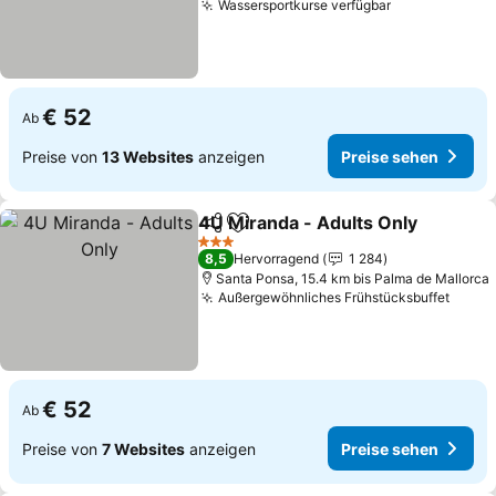
Wassersportkurse verfügbar
Preise sehen
€ 52
Ab
Preise von
13 Websites
anzeigen
Preise sehen
4U Miranda - Adults Only
Teilen
Zu Favoriten hinzufügen
3 Sterne
8,5
Hervorragend
1 284
Santa Ponsa, 15.4 km bis Palma de Mallorca
Außergewöhnliches Frühstücksbuffet
Preis
€ 52
Ab
Preise von
7 Websites
anzeigen
Preise sehen