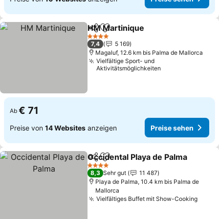
HM Martinique
Teilen
Zu Favoriten hinzufügen
Preise sehe
4 Sterne
7,4
5 169
Magaluf, 12.6 km bis Palma de Mallorca
Vielfältige Sport- und
Aktivitätsmöglichkeiten
€ 71
Ab
Preise von
14 Websites
anzeigen
Preise sehen
Occidental Playa de Palma
Teilen
Zu Favoriten hinzufügen
4 Sterne
8,3
Sehr gut
11 487
Playa de Palma, 10.4 km bis Palma de
Mallorca
Vielfältiges Buffet mit Show-Cooking
Preis