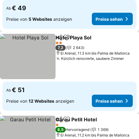
€ 49
Ab
Preise von
5 Websites
anzeigen
Preise sehen
Hotel Playa Sol
Teilen
Zu Favoriten hinzufügen
Preise sehe
2 Sterne
7,2
2 643
El Arenal, 11.3 km bis Palma de Mallorca
Kürzlich renovierte, saubere Zimmer
Preise
€ 51
Ab
Preise von
12 Websites
anzeigen
Preise sehen
Garau Petit Hotel
Teilen
Zu Favoriten hinzufügen
Preise se
1 Sterne
8,5
Hervorragend
1 369
El Arenal, 11.2 km bis Palma de Mallorca