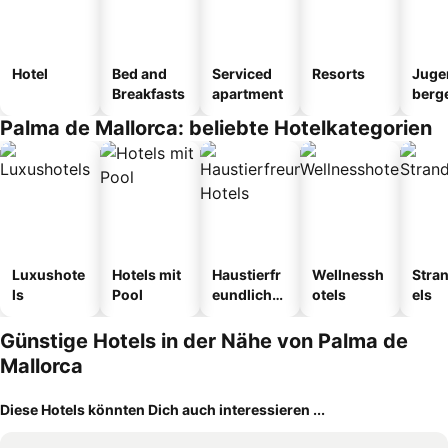
Hotel
Bed and
Serviced
Resorts
Juge
Breakfasts
apartment
berg
tel
Palma de Mallorca: beliebte Hotelkategorien
Luxushote
Hotels mit
Haustierfr
Wellnessh
Stra
ls
Pool
eundliche
otels
els
Hotels
Günstige Hotels in der Nähe von Palma de
Mallorca
Diese Hotels könnten Dich auch interessieren ...