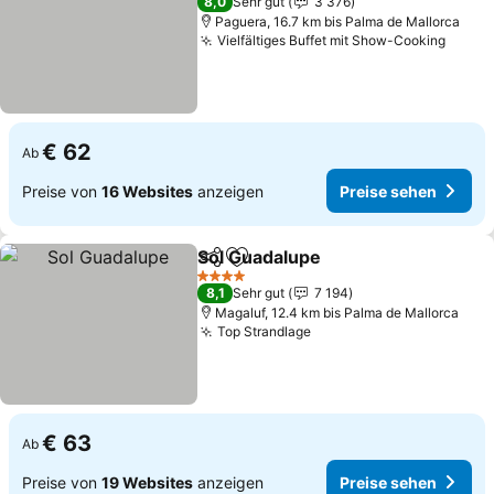
8,0
Sehr gut
3 376
Paguera, 16.7 km bis Palma de Mallorca
Vielfältiges Buffet mit Show-Cooking
Preis
€ 62
Ab
Preise von
16 Websites
anzeigen
Preise sehen
Sol Guadalupe
Teilen
Zu Favoriten hinzufügen
Preise sehe
4 Sterne
8,1
Sehr gut
7 194
Magaluf, 12.4 km bis Palma de Mallorca
Top Strandlage
Preise sehen
€ 63
Ab
Preise von
19 Websites
anzeigen
Preise sehen