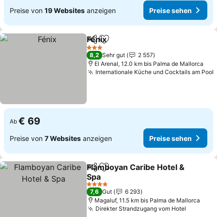
Preise von
19 Websites
anzeigen
Preise sehen
Fénix
Teilen
Zu Favoriten hinzufügen
Preise sehen
3 Sterne
8,2
Sehr gut
2 557
El Arenal, 12.0 km bis Palma de Mallorca
Internationale Küche und Cocktails am Pool
€ 69
Ab
Preise von
7 Websites
anzeigen
Preise sehen
Flamboyan Caribe Hotel &
Teilen
Zu Favoriten hinzufügen
Spa
Preise sehen
4 Sterne
7,6
Gut
6 293
Magaluf, 11.5 km bis Palma de Mallorca
Direkter Strandzugang vom Hotel
Preise s