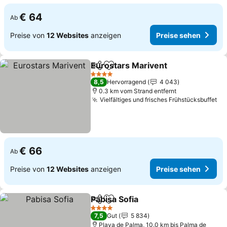
€ 64
Ab
Preise von
12 Websites
anzeigen
Preise sehen
Eurostars Marivent
Teilen
Zu Favoriten hinzufügen
Preise
4 Sterne
8,5
Hervorragend
4 043
0.3 km vom Strand entfernt
Vielfältiges und frisches Frühstücksbuffet
Pr
€ 66
Ab
Preise von
12 Websites
anzeigen
Preise sehen
Pabisa Sofia
Teilen
Zu Favoriten hinzufügen
Preise sehen
4 Sterne
7,5
Gut
5 834
Playa de Palma, 10.0 km bis Palma de