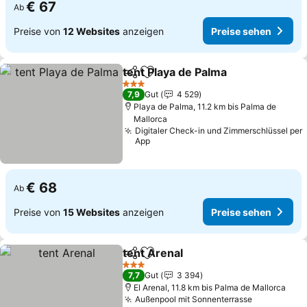
€ 67
Ab
Preise von
12 Websites
anzeigen
Preise sehen
tent Playa de Palma
Teilen
Zu Favoriten hinzufügen
Preise
3 Sterne
7,9
Gut
4 529
Playa de Palma, 11.2 km bis Palma de
Mallorca
Digitaler Check-in und Zimmerschlüssel per
App
€ 68
Ab
Preise von
15 Websites
anzeigen
Preise sehen
tent Arenal
Teilen
Zu Favoriten hinzufügen
Preise sehen
3 Sterne
7,7
Gut
3 394
El Arenal, 11.8 km bis Palma de Mallorca
Außenpool mit Sonnenterrasse
Preise seh