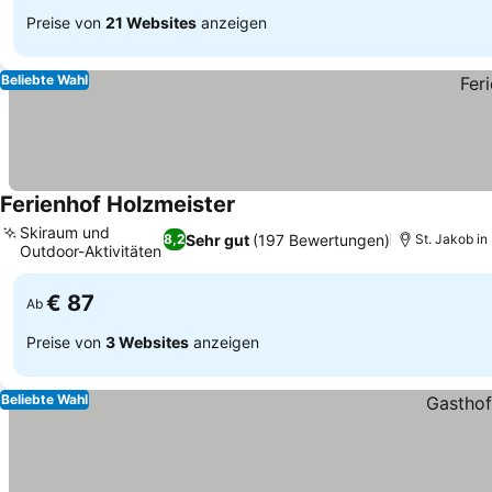
Preise von
21 Websites
anzeigen
Beliebte Wahl
Ferienhof Holzmeister
Preise sehen
Skiraum und
Sehr gut
(197 Bewertungen)
8,2
St. Jakob in
Outdoor-Aktivitäten
Preise sehen
€ 87
Ab
Preise von
3 Websites
anzeigen
Beliebte Wahl