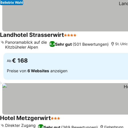
Beliebte Wahl
Landhotel Strasserwirt
4 Sterne
Preise sehen
Panoramablick auf die
Sehr gut
(501 Bewertungen)
8,4
St. Ulri
Kitzbüheler Alpen
Preise sehen
€ 168
Ab
Preise von
6 Websites
anzeigen
Hotel Metzgerwirt
3 Sterne
Preise sehen
Direkter Zugang
Sehr gut
(369 Bewertungen)
8,4
Fieberbrunn