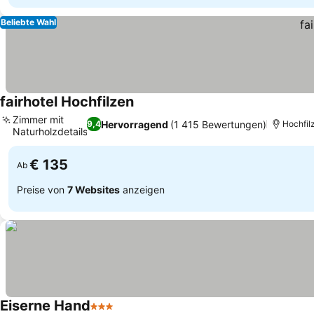
Beliebte Wahl
fairhotel Hochfilzen
Preise sehen
Zimmer mit
Hervorragend
(1 415 Bewertungen)
9,4
Hochfil
Naturholzdetails
Preise sehen
€ 135
Ab
Preise von
7 Websites
anzeigen
Eiserne Hand
3 Sterne
Preise sehen