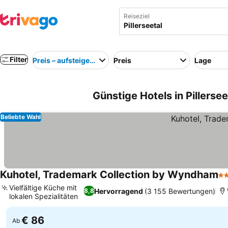
Reiseziel
Filter
Preis – aufsteigend
Preis
Lage
Günstige Hotels in Pillersee
Beliebte Wahl
Kuhotel, Trademark Collection by Wyndham
4 
Vielfältige Küche mit
Hervorragend
(3 155 Bewertungen)
8,8
lokalen Spezialitäten
Preise sehen
€ 86
Ab