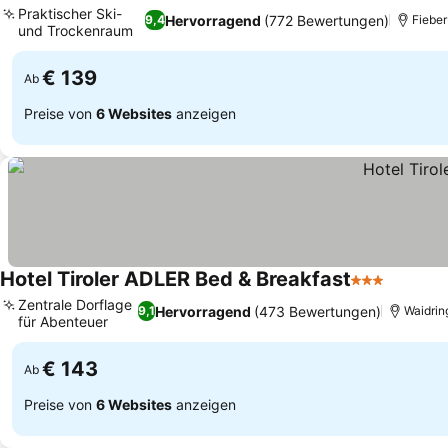
Praktischer Ski-
Hervorragend
(772 Bewertungen)
9,4
Fiebe
und Trockenraum
Preise sehen
€ 139
Ab
Preise von
6 Websites
anzeigen
Hotel Tiroler ADLER Bed & Breakfast
3 Sterne
Preise 
Zentrale Dorflage
Hervorragend
(473 Bewertungen)
9,1
Waidrin
für Abenteuer
Preise sehen
€ 143
Ab
Preise von
6 Websites
anzeigen