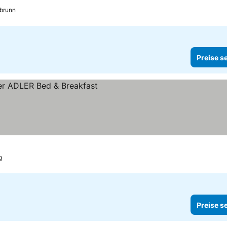
rbrunn
Preise s
sehen
g
Preise s