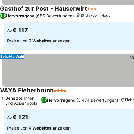
Gasthof zur Post - Hauserwirt
3 Sterne
Preise sehen
Hervorragend
(656 Bewertungen)
8,9
St. Jakob in Haus
€ 117
Ab
Preise von
2 Websites
anzeigen
Beliebte Wahl
VAYA Fieberbrunn
4 Sterne
Preise sehen
Beheizte Innen-
Hervorragend
(3 474 Bewertungen)
8,7
Fieb
und Außenpools
Preise sehen
€ 121
Ab
Preise von
4 Websites
anzeigen