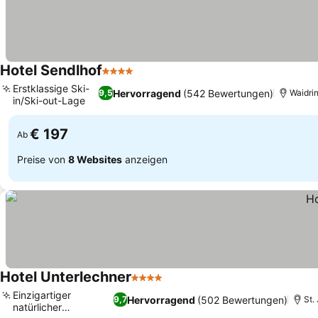
Hotel Sendlhof
4 Sterne
Preise sehen
Erstklassige Ski-
Hervorragend
(542 Bewertungen)
9,5
Waidri
in/Ski-out-Lage
Preise sehen
€ 197
Ab
Preise von
8 Websites
anzeigen
Hotel Unterlechner
4 Sterne
Preise sehen
Einzigartiger
Hervorragend
(502 Bewertungen)
9,7
St.
natürlicher