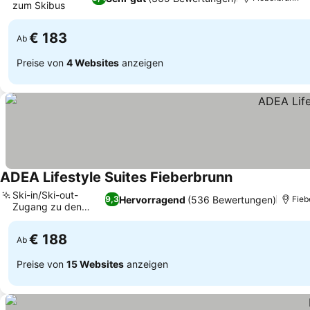
zum Skibus
Preise sehen
€ 183
Ab
Preise von
4 Websites
anzeigen
ADEA Lifestyle Suites Fieberbrunn
Preise sehen
Ski-in/Ski-out-
Hervorragend
(536 Bewertungen)
9,3
Fieb
Zugang zu den
Preise sehen
Pisten
€ 188
Ab
Preise von
15 Websites
anzeigen