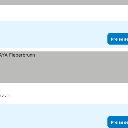
Preise s
erbrunn
Preise s