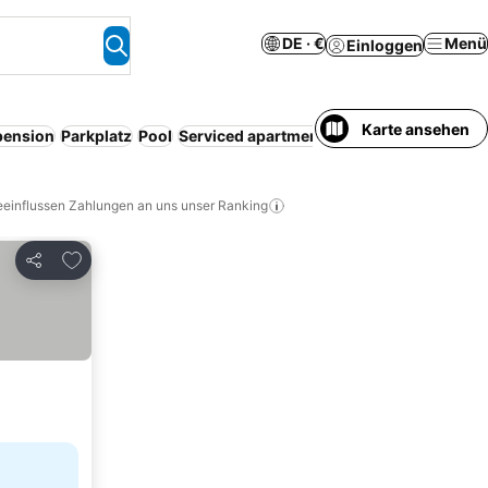
DE · €
Menü
Einloggen
Karte ansehen
pension
Parkplatz
Pool
Serviced apartment
Resort
Kü
eeinflussen Zahlungen an uns unser Ranking
Zu Favoriten hinzufügen
Teilen