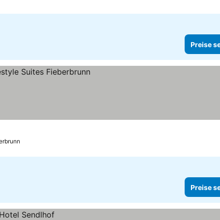
Preise s
erbrunn
Preise s