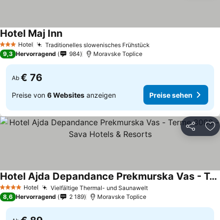
Hotel Maj Inn
Preise sehen
Hotel
Traditionelles slowenisches Frühstück
Preise sehen
3 Sterne
9,3
Hervorragend
984
Moravske Toplice
€ 76
Ab
Preise von
6 Websites
anzeigen
Preise sehen
Teilen
Zu
Hotel Ajda Depandance Prekmurska Vas - Terme 3000 - Sava Hotels & Resorts
Preise sehen
Hotel
Vielfältige Thermal- und Saunawelt
Preise sehen
4 Sterne
8,6
Hervorragend
2 189
Moravske Toplice