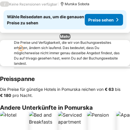
3 Sterne
/
Murska Sobota
Keine Rezensionen verfügbar
Wähle Reisedaten aus, um die genauen
Preise sehen
Preise zu sehen
Mehr
Die Preise und Verfügbarkeit, die wir von Buchungswebsites
erhalten, ändern sich laufend. Das bedeutet, dass Du
möglicherweise nicht immer genau dasselbe Angebot findest, das
Du auf trivago gesehen hast, wenn Du auf der Buchungswebsite
landest.
Preisspanne
Die Preise für günstige Hotels in Pomurska reichen von
‎€ 63
bis
‎€ 180
pro Nacht.
Andere Unterkünfte in Pomurska