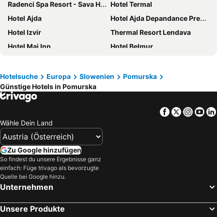
Radenci Spa Resort - Sava Hotels & Resorts
Hotel Termal
Hotel Ajda
Hotel Ajda Depandance Prekmurska Vas - Terme 3000 - Sava Hotels & Resorts
Hotel Izvir
Thermal Resort Lendava
Hotel Maj Inn
Hotel Belmur
Garni Hotel Villa Tamara
Bioterme
Hotel Zeleni Gaj
Hotel Strk
Hotelsuche
Europa
Slowenien
Pomurska
Günstige Hotels in Pomurska
Hotel Imperium
Vila Šiftar
Hotel Cubis
Sobodajalstvo Obal
Facebook
Twitter
Insta
Yo
hotel Diana
Turistična Kmetija Čebelji Gradič
Wähle Dein Land
Apartments Sunrise Banovci
Tourist Farm Ferencovi
Hotel Zvezda
Hotel Jeruzalem
Zu Google hinzufügen
Agroturism Jures
Restavracija in prenočišča ČARDA
So findest du unsere Ergebnisse ganz
einfach: Füge trivago als bevorzugte
Terme Banovci - Hotelsko naselje Zeleni gaj
Butični Hotel Sončno Polje
Quelle bei Google hinzu.
Unternehmen
Atera
Turisticna Kmetija Dervaric
GRAND CENTRAL LJUTOMER
Falkensteiner Premium Camping Lake Blagus
Unsere Produkte