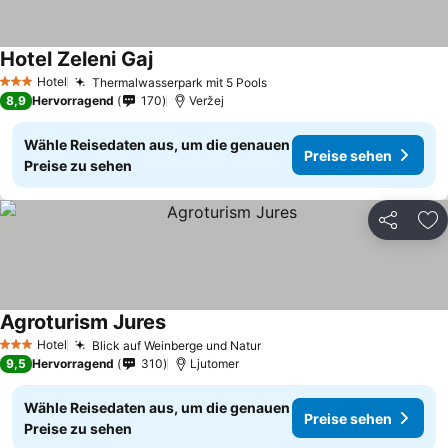
Hotel Zeleni Gaj
Preise sehen
Hotel
Thermalwasserpark mit 5 Pools
Preise sehen
3 Sterne
8,9
Hervorragend
170
Veržej
Wähle Reisedaten aus, um die genauen
Preise sehen
Preise zu sehen
Teilen
Zu
Agroturism Jures
Preise sehen
Hotel
Blick auf Weinberge und Natur
Preise sehen
3 Sterne
9,5
Hervorragend
310
Ljutomer
Wähle Reisedaten aus, um die genauen
Preise sehen
Preise zu sehen