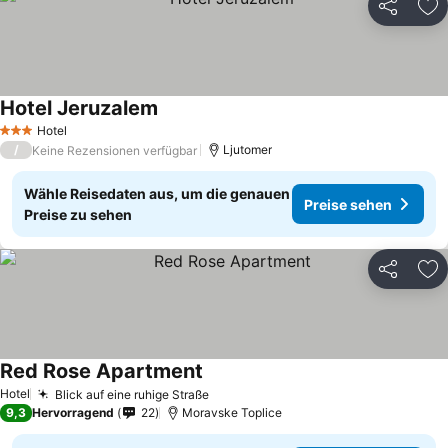
Teilen
Zu
Hotel Jeruzalem
Preise sehen
Hotel
3 Sterne
/
Ljutomer
Keine Rezensionen verfügbar
Wähle Reisedaten aus, um die genauen
Preise sehen
Preise zu sehen
Teilen
Zu
Red Rose Apartment
Preise sehen
Hotel
Blick auf eine ruhige Straße
Preise sehen
9,3
Hervorragend
22
Moravske Toplice