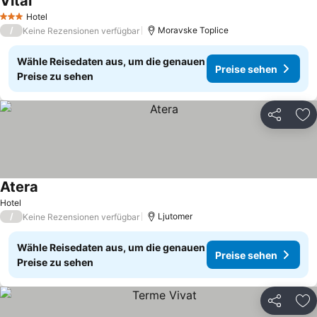
Vital
Preise sehen
Hotel
3 Sterne
/
Moravske Toplice
Keine Rezensionen verfügbar
Wähle Reisedaten aus, um die genauen
Preise sehen
Preise zu sehen
Teilen
Zu
Atera
Preise sehen
Hotel
/
Ljutomer
Keine Rezensionen verfügbar
Wähle Reisedaten aus, um die genauen
Preise sehen
Preise zu sehen
Teilen
Zu