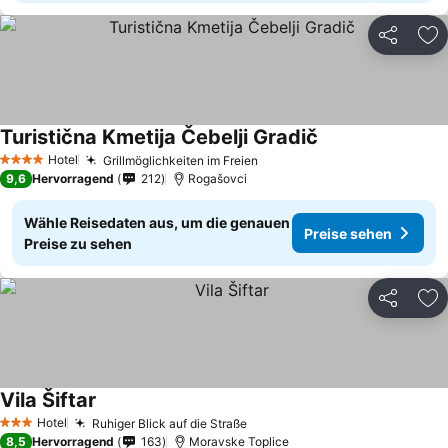
Teilen
Zu
Turistična Kmetija Čebelji Gradič
Preise sehen
Hotel
Grillmöglichkeiten im Freien
Preise sehen
4 Sterne
9,6
Hervorragend
212
Rogašovci
Wähle Reisedaten aus, um die genauen
Preise sehen
Preise zu sehen
Teilen
Zu
Vila Šiftar
Preise sehen
Hotel
Ruhiger Blick auf die Straße
Preise sehen
3 Sterne
8,5
Hervorragend
163
Moravske Toplice