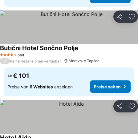
Teilen
Zu
Butični Hotel Sončno Polje
Preise sehen
Hotel
4 Sterne
/
Moravske Toplice
Keine Rezensionen verfügbar
€ 101
Ab
Preise von
6 Websites
anzeigen
Preise sehen
Teilen
Zu
Hotel Ajda