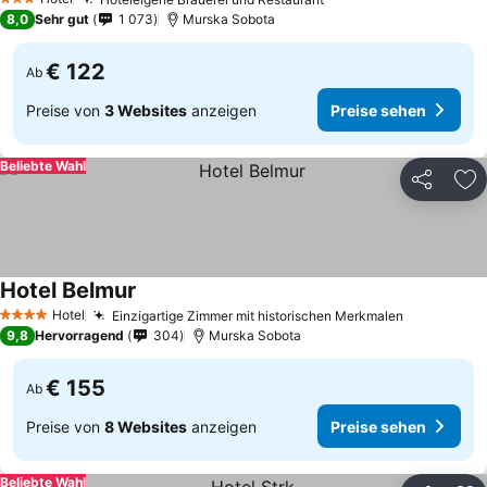
Preise sehen
3 Sterne
8,0
Sehr gut
1 073
Murska Sobota
€ 122
Ab
Preise von
3 Websites
anzeigen
Preise sehen
Beliebte Wahl
Teilen
Zu
Hotel Belmur
Preise sehen
Hotel
Einzigartige Zimmer mit historischen Merkmalen
Preise se
4 Sterne
9,8
Hervorragend
304
Murska Sobota
€ 155
Ab
Preise von
8 Websites
anzeigen
Preise sehen
Beliebte Wahl