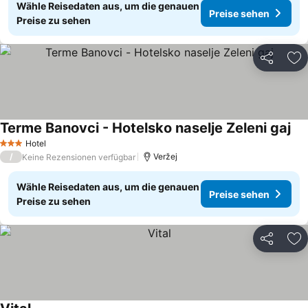
Wähle Reisedaten aus, um die genauen
Preise sehen
Preise zu sehen
Teilen
Zu
Terme Banovci - Hotelsko naselje Zeleni gaj
Pre
Hotel
3 Sterne
/
Veržej
Keine Rezensionen verfügbar
Wähle Reisedaten aus, um die genauen
Preise sehen
Preise zu sehen
Teilen
Zu