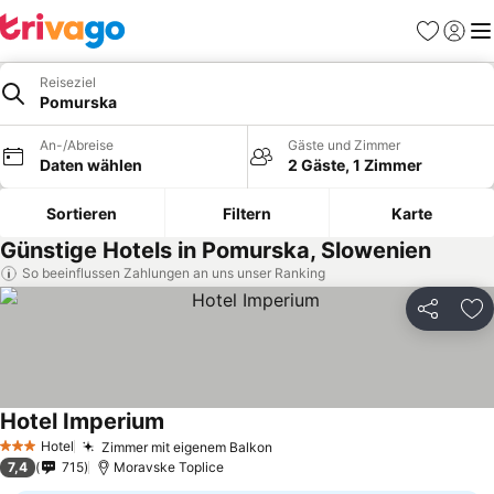
Favoriten
Einlog
Me
Reiseziel
Pomurska
An-/Abreise
Gäste und Zimmer
Daten wählen
2 Gäste, 1 Zimmer
Sortieren
Filtern
Karte
Günstige Hotels in Pomurska, Slowenien
So beeinflussen Zahlungen an uns unser Ranking
Teilen
Zu
Hotel Imperium
Preise sehen
Hotel
Zimmer mit eigenem Balkon
Preise sehen
3 Sterne
7,4
715
Moravske Toplice