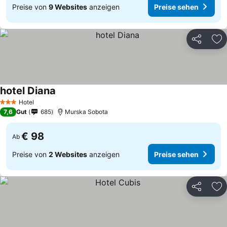
Preise von
9 Websites
anzeigen
Preise sehen
Teilen
Zu
hotel Diana
Preise sehen
Hotel
3 Sterne
7,6
Gut
685
Murska Sobota
€ 98
Ab
Preise von
2 Websites
anzeigen
Preise sehen
Teilen
Zu