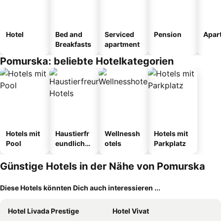
Hotel
Bed and
Serviced
Pension
Apar
Breakfasts
apartment
Pomurska: beliebte Hotelkategorien
Hotels mit
Haustierfr
Wellnessh
Hotels mit
Pool
eundliche
otels
Parkplatz
Hotels
Günstige Hotels in der Nähe von Pomurska
Diese Hotels könnten Dich auch interessieren ...
Hotel Livada Prestige
Hotel Vivat