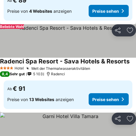
€ 89
Ab
Preise von
4 Websites
anzeigen
Preise sehen
Beliebte Wahl
Teilen
Zu
Radenci Spa Resort - Sava Hotels & Resorts
Pr
Hotel
Welt der Thermalwasseraktivitäten
Preise sehen
4 Sterne
8,4
Sehr gut
5 103
Radenci
€ 91
Ab
Preise von
13 Websites
anzeigen
Preise sehen
Teilen
Zu