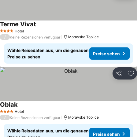
Terme Vivat
Preise sehen
Hotel
4 Sterne
/
Moravske Toplice
Keine Rezensionen verfügbar
Wähle Reisedaten aus, um die genauen
Preise sehen
Preise zu sehen
Teilen
Zu
Oblak
Preise sehen
Hotel
4 Sterne
/
Moravske Toplice
Keine Rezensionen verfügbar
Wähle Reisedaten aus, um die genauen
Preise sehen