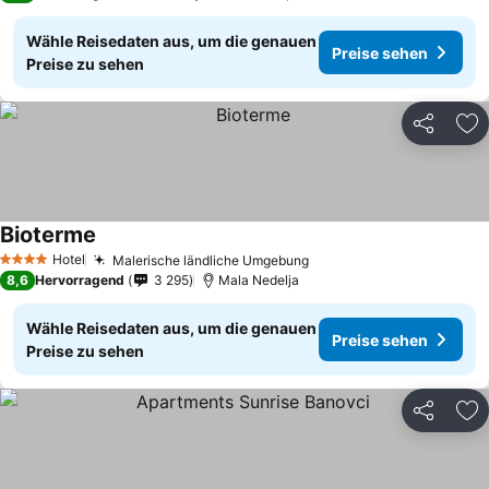
Wähle Reisedaten aus, um die genauen
Preise sehen
Preise zu sehen
Teilen
Zu
Bioterme
Preise sehen
Hotel
Malerische ländliche Umgebung
Preise sehen
4 Sterne
8,6
Hervorragend
3 295
Mala Nedelja
Wähle Reisedaten aus, um die genauen
Preise sehen
Preise zu sehen
Teilen
Zu