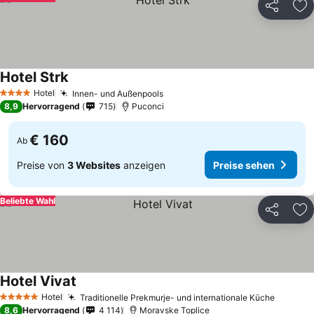
Teilen
Zu
Hotel Strk
Preise sehen
Hotel
Innen- und Außenpools
Preise sehen
4 Sterne
8,9
Hervorragend
715
Puconci
€ 160
Ab
Preise von
3 Websites
anzeigen
Preise sehen
Beliebte Wahl
Teilen
Zu
Hotel Vivat
Preise sehen
Hotel
Traditionelle Prekmurje- und internationale Küche
Preise 
5 Sterne
8,6
Hervorragend
4 114
Moravske Toplice