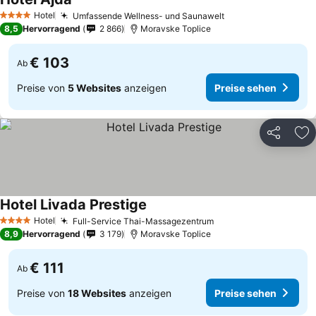
Preise sehen
Hotel
Umfassende Wellness- und Saunawelt
Preise sehen
4 Sterne
8,5
Hervorragend
2 866
Moravske Toplice
€ 103
Ab
Preise von
5 Websites
anzeigen
Preise sehen
Teilen
Zu
Hotel Livada Prestige
Preise sehen
Hotel
Full-Service Thai-Massagezentrum
Preise sehen
4 Sterne
8,9
Hervorragend
3 179
Moravske Toplice
€ 111
Ab
Preise von
18 Websites
anzeigen
Preise sehen