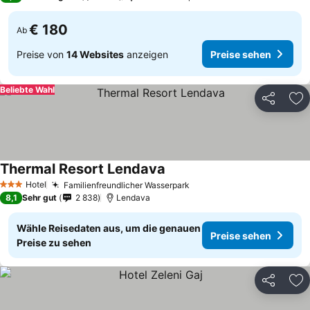
€ 180
Ab
Preise von
14 Websites
anzeigen
Preise sehen
Beliebte Wahl
Teilen
Zu
Thermal Resort Lendava
Preise sehen
Hotel
Familienfreundlicher Wasserpark
Preise sehen
3 Sterne
8,1
Sehr gut
2 838
Lendava
Wähle Reisedaten aus, um die genauen
Preise sehen
Preise zu sehen
Teilen
Zu