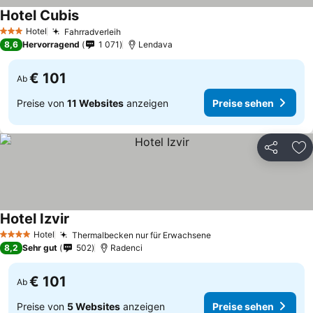
Hotel Cubis
Preise sehen
Hotel
Fahrradverleih
Preise sehen
3 Sterne
8,6
Hervorragend
1 071
Lendava
€ 101
Ab
Preise von
11 Websites
anzeigen
Preise sehen
Teilen
Zu
Hotel Izvir
Preise sehen
Hotel
Thermalbecken nur für Erwachsene
Preise sehen
4 Sterne
8,2
Sehr gut
502
Radenci
€ 101
Ab
Preise von
5 Websites
anzeigen
Preise sehen