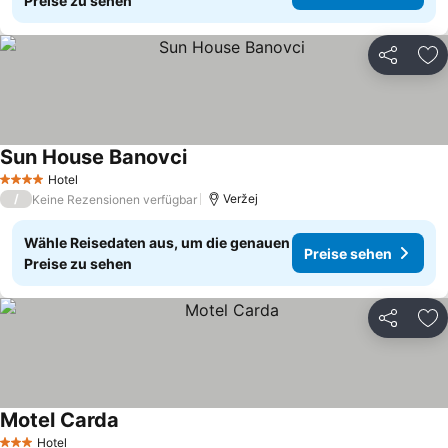
Preise zu sehen
Teilen
Zu
Sun House Banovci
Preise sehen
Hotel
4 Sterne
/
Veržej
Keine Rezensionen verfügbar
Wähle Reisedaten aus, um die genauen
Preise sehen
Preise zu sehen
Teilen
Zu
Motel Carda
Preise sehen
Hotel