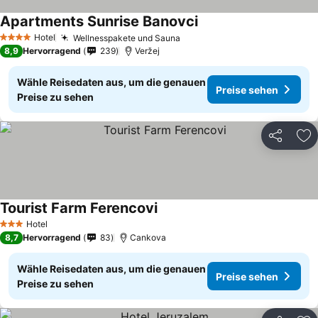
Apartments Sunrise Banovci
Preise sehen
Hotel
Wellnesspakete und Sauna
Preise sehen
4 Sterne
8,9
Hervorragend
239
Veržej
Wähle Reisedaten aus, um die genauen
Preise sehen
Preise zu sehen
Teilen
Zu
Tourist Farm Ferencovi
Preise sehen
Hotel
3 Sterne
8,7
Hervorragend
83
Cankova
Wähle Reisedaten aus, um die genauen
Preise sehen
Preise zu sehen