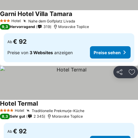
Garni Hotel Villa Tamara
Preise sehen
Hotel
Nahe dem Golfplatz Livada
Preise sehen
3 Sterne
9,3
Hervorragend
319
Moravske Toplice
€ 92
Ab
Preise von
3 Websites
anzeigen
Preise sehen
Teilen
Zu
Hotel Termal
Preise sehen
Hotel
Traditionelle Prekmurje-Küche
Preise sehen
4 Sterne
8,3
Sehr gut
2 345
Moravske Toplice
€ 92
Ab