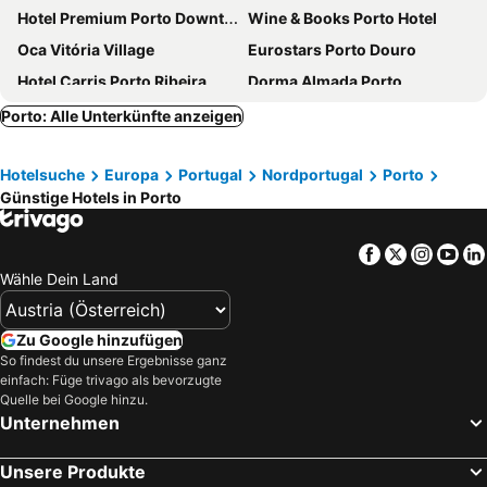
Hotel Premium Porto Downtown
Wine & Books Porto Hotel
Oca Vitória Village
Eurostars Porto Douro
Hotel Carris Porto Ribeira
Dorma Almada Porto
Oca Oriental Porto Hotel
HF Ipanema Park
Porto: Alle Unterkünfte anzeigen
Neya Porto Hotel
HF Tuela Porto
Hotelsuche
Europa
Portugal
Nordportugal
Porto
Turim Oporto Hotel
Mercure Porto Centro Santa Catarina
Günstige Hotels in Porto
Eurostars Porto Centro
Mercure Porto Centro Aliados
Acta The Clover
The Editory House Ribeira Hotel
Facebook
Twitter
Insta
Yo
Moov Hotel Porto Centro
HF Ipanema Porto
Wähle Dein Land
Star Inn Porto
GA Palace Hotel & Spa, a XIXth-Century Villa
Vincci Ponte de Ferro
Eurostars Aliados
Zu Google hinzufügen
So findest du unsere Ergebnisse ganz
One Shot Aliados Goldsmith
Cenica Porto Hotel, Curio Collection By Hilton
einfach: Füge trivago als bevorzugte
Zero Box Lodge Porto
Torel Saboaria
Quelle bei Google hinzu.
Unternehmen
Renaissance Porto Lapa Hotel
Exe Essenzia Porto
Grande Hotel do Porto
Hotel Dom Henrique Downtown
Unsere Produkte