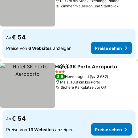
0.9 km bis Stock Exchange Palace
Zimmer mit Balkon und Stadtblick
Preise s
€ 54
Ab
Preise von
6 Websites
anzeigen
Preise sehen
Hotel 3K Porto Aeroporto
Teilen
Zu Favoriten hinzufügen
3 Sterne
8,9
Hervorragend
8 632
Maia, 10.8 km bis Porto
Sichere Parkplätze vor Ort
Preise sehen
€ 54
Ab
Preise von
13 Websites
anzeigen
Preise sehen