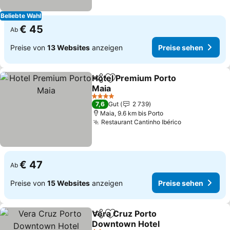
Beliebte Wahl
€ 45
Ab
Preise von
13 Websites
anzeigen
Preise sehen
Hotel Premium Porto
Teilen
Zu Favoriten hinzufügen
Maia
Preise sehen
4 Sterne
7,6
Gut
2 739
Maia, 9.6 km bis Porto
Restaurant Cantinho Ibérico
Preise sehen
€ 47
Ab
Preise von
15 Websites
anzeigen
Preise sehen
Vera Cruz Porto
Teilen
Zu Favoriten hinzufügen
Downtown Hotel