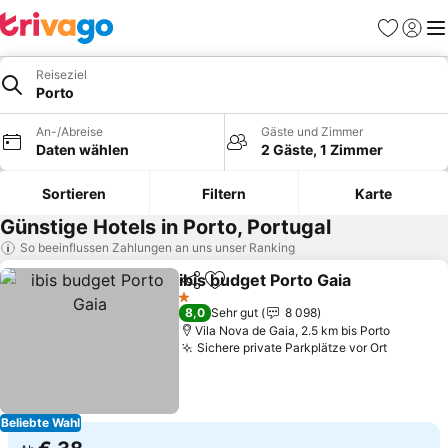
Favoriten
Einlog
Me
Reiseziel
Porto
An-/Abreise
Gäste und Zimmer
Daten wählen
2 Gäste, 1 Zimmer
Sortieren
Filtern
Karte
Günstige Hotels in Porto, Portugal
So beeinflussen Zahlungen an uns unser Ranking
ibis budget Porto Gaia
Teilen
Zu Favoriten hinzufügen
Prei
1 Sterne
8,0
Sehr gut
8 098
Vila Nova de Gaia, 2.5 km bis Porto
Sichere private Parkplätze vor Ort
Preise 
Beliebte Wahl