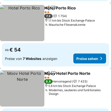
Hotel Porto Rico
Teilen
Zu Favoriten hinzufügen
Preise se
2 Sterne
7,2
1 754
1.1 km bis Stock Exchange Palace
Maurische Fliesenakzente
Preise sehen
€ 54
Ab
Preise von
7 Websites
anzeigen
Preise sehen
Moov Hotel Porto Norte
Teilen
Zu Favoriten hinzufügen
Pr
2 Sterne
8,8
Hervorragend
7 433
5.6 km bis Stock Exchange Palace
Modernes, sauberes und funktionales
Design