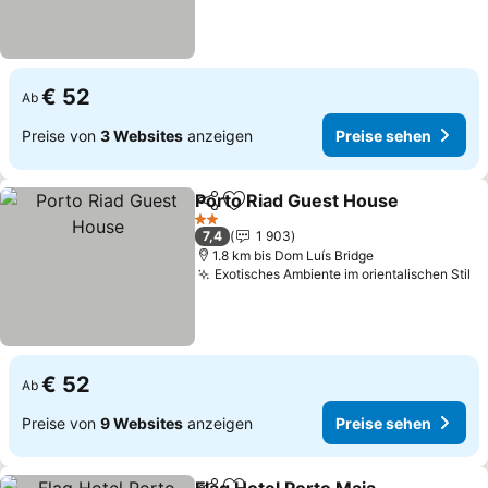
€ 52
Ab
Preise von
3 Websites
anzeigen
Preise sehen
Porto Riad Guest House
Teilen
Zu Favoriten hinzufügen
Pr
2 Sterne
7,4
1 903
1.8 km bis Dom Luís Bridge
Exotisches Ambiente im orientalischen Stil
Pr
€ 52
Ab
Preise von
9 Websites
anzeigen
Preise sehen