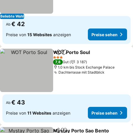
Beliebte Wahl
€ 42
Ab
Preise von
15 Websites
anzeigen
Preise sehen
WOT Porto Soul
Teilen
Zu Favoriten hinzufügen
Preise seh
3 Sterne
7,8
Gut
3 187
1.0 km bis Stock Exchange Palace
Dachterrasse mit Stadtblick
Preise sehen
€ 43
Ab
Preise von
11 Websites
anzeigen
Preise sehen
Mystay Porto Sao Bento