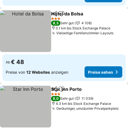
Hotel da Bolsa
Teilen
Zu Favoriten hinzufügen
Preise sehe
3 Sterne
8,3
Sehr gut
4 108
0.1 km bis Stock Exchange Palace
Vielseitige Familienzimmer-Layouts
Preise
€ 48
Ab
Preise von
12 Websites
anzeigen
Preise sehen
Star Inn Porto
Teilen
Zu Favoriten hinzufügen
Preise sehen
3 Sterne
8,0
Sehr gut
11 039
4.3 km bis Stock Exchange Palace
Geräumiger, umzäunter Privatparkplatz
Prei