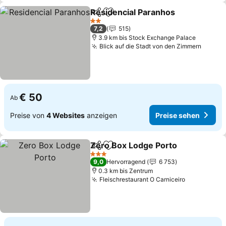
Residencial Paranhos
Teilen
Zu Favoriten hinzufügen
Prei
2 Sterne
7,2
515
3.9 km bis Stock Exchange Palace
Blick auf die Stadt von den Zimmern
Preise
€ 50
Ab
Preise von
4 Websites
anzeigen
Preise sehen
Zero Box Lodge Porto
Teilen
Zu Favoriten hinzufügen
Prei
3 Sterne
9,0
Hervorragend
6 753
0.3 km bis Zentrum
Fleischrestaurant O Carniceiro
Preise seh