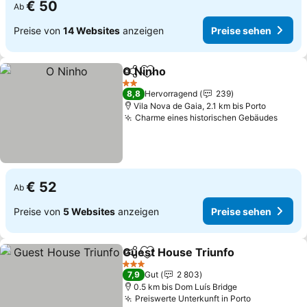
€ 50
Ab
Preise von
14 Websites
anzeigen
Preise sehen
O Ninho
Teilen
Zu Favoriten hinzufügen
Preise sehen
2 Sterne
8,8
Hervorragend
239
Vila Nova de Gaia, 2.1 km bis Porto
Charme eines historischen Gebäudes
Preis
€ 52
Ab
Preise von
5 Websites
anzeigen
Preise sehen
Guest House Triunfo
Teilen
Zu Favoriten hinzufügen
Preis
3 Sterne
7,9
Gut
2 803
0.5 km bis Dom Luís Bridge
Preiswerte Unterkunft in Porto
Preise seh