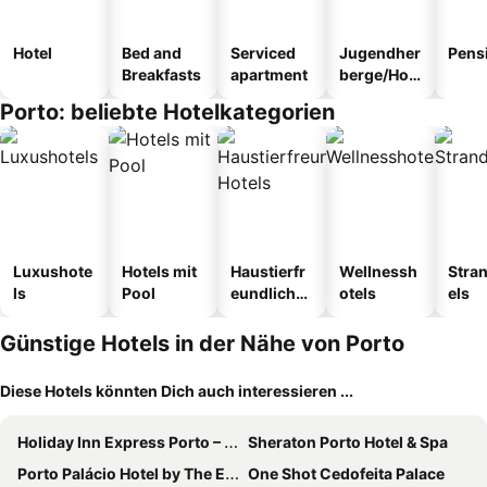
Hotel
Bed and
Serviced
Jugendher
Pens
Breakfasts
apartment
berge/Hos
tel
Porto: beliebte Hotelkategorien
Luxushote
Hotels mit
Haustierfr
Wellnessh
Stra
ls
Pool
eundliche
otels
els
Hotels
Günstige Hotels in der Nähe von Porto
Diese Hotels könnten Dich auch interessieren ...
Holiday Inn Express Porto – Boavista By Ihg
Sheraton Porto Hotel & Spa
Porto Palácio Hotel by The Editory
One Shot Cedofeita Palace