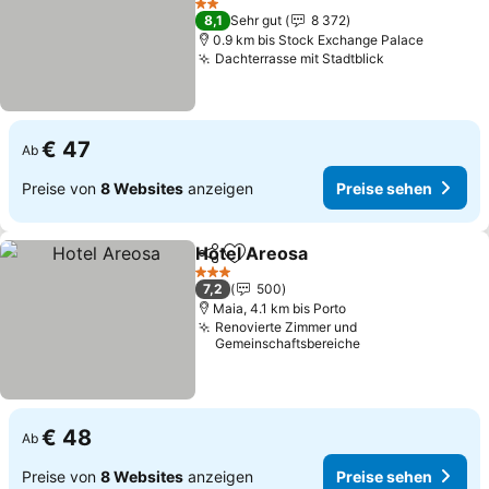
Preise sehen
2 Sterne
8,1
Sehr gut
8 372
0.9 km bis Stock Exchange Palace
Dachterrasse mit Stadtblick
Preise sehen
€ 47
Ab
Preise von
8 Websites
anzeigen
Preise sehen
Hotel Areosa
Teilen
Zu Favoriten hinzufügen
Preise sehen
3 Sterne
7,2
500
Maia, 4.1 km bis Porto
Renovierte Zimmer und
Gemeinschaftsbereiche
€ 48
Ab
Preise von
8 Websites
anzeigen
Preise sehen