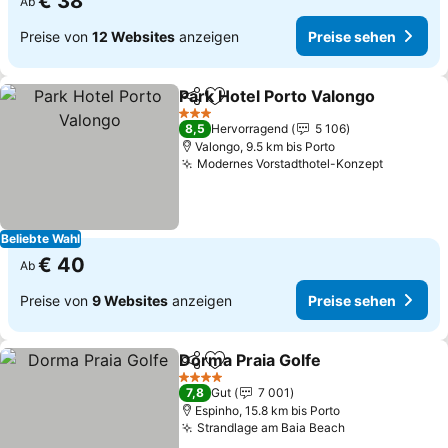
€ 38
Ab
Preise von
12 Websites
anzeigen
Preise sehen
Park Hotel Porto Valongo
Teilen
Zu Favoriten hinzufügen
P
3 Sterne
8,5
Hervorragend
5 106
Valongo, 9.5 km bis Porto
Modernes Vorstadthotel-Konzept
Preise s
Beliebte Wahl
€ 40
Ab
Preise von
9 Websites
anzeigen
Preise sehen
Dorma Praia Golfe
Teilen
Zu Favoriten hinzufügen
Preise s
4 Sterne
7,8
Gut
7 001
Espinho, 15.8 km bis Porto
Strandlage am Baia Beach
Preise sehen