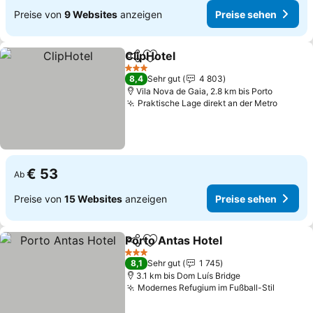
Preise von
9 Websites
anzeigen
Preise sehen
ClipHotel
Teilen
Zu Favoriten hinzufügen
Preise sehen
3 Sterne
8,4
Sehr gut
4 803
Vila Nova de Gaia, 2.8 km bis Porto
Praktische Lage direkt an der Metro
Preise
€ 53
Ab
Preise von
15 Websites
anzeigen
Preise sehen
Porto Antas Hotel
Teilen
Zu Favoriten hinzufügen
Preise s
3 Sterne
8,1
Sehr gut
1 745
3.1 km bis Dom Luís Bridge
Modernes Refugium im Fußball-Stil
Preise 