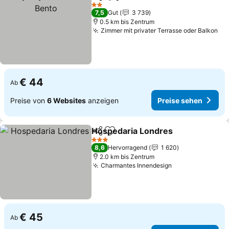
Teilen
Zu Favoriten hinzufügen
Pr
2 Sterne
7,5
Gut
3 739
0.5 km bis Zentrum
Zimmer mit privater Terrasse oder Balkon
Pr
€ 44
Ab
Preise von
6 Websites
anzeigen
Preise sehen
Hospedaria Londres
Teilen
Zu Favoriten hinzufügen
Preis
3 Sterne
8,6
Hervorragend
1 620
2.0 km bis Zentrum
Charmantes Innendesign
Preise sehen
€ 45
Ab