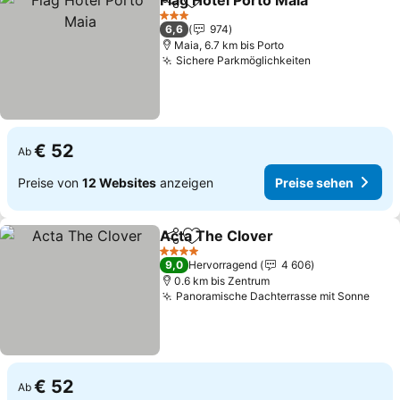
Flag Hotel Porto Maia
Teilen
Zu Favoriten hinzufügen
Preis
3 Sterne
6,6
974
Maia, 6.7 km bis Porto
Sichere Parkmöglichkeiten
Preise sehen
€ 52
Ab
Preise von
12 Websites
anzeigen
Preise sehen
Acta The Clover
Teilen
Zu Favoriten hinzufügen
Preise se
4 Sterne
9,0
Hervorragend
4 606
0.6 km bis Zentrum
Panoramische Dachterrasse mit Sonne
Prei
€ 52
Ab