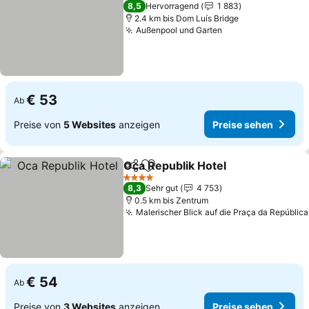
3 Sterne
8,5
Hervorragend
1 883
2.4 km bis Dom Luís Bridge
Außenpool und Garten
Preise sehen
€ 53
Ab
Preise von
5 Websites
anzeigen
Preise sehen
Oca Republik Hotel
Teilen
Zu Favoriten hinzufügen
Preise 
4 Sterne
8,3
Sehr gut
4 753
0.5 km bis Zentrum
Malerischer Blick auf die Praça da República
€ 54
Ab
Preise von
3 Websites
anzeigen
Preise sehen