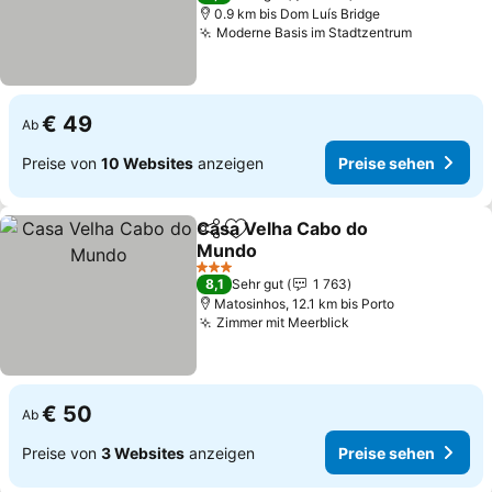
0.9 km bis Dom Luís Bridge
Moderne Basis im Stadtzentrum
Preise se
€ 49
Ab
Preise von
10 Websites
anzeigen
Preise sehen
Casa Velha Cabo do
Teilen
Zu Favoriten hinzufügen
Mundo
Preise sehen
3 Sterne
8,1
Sehr gut
1 763
Matosinhos, 12.1 km bis Porto
Zimmer mit Meerblick
Preise sehen
€ 50
Ab
Preise von
3 Websites
anzeigen
Preise sehen