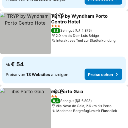
TRYP by Wyndham Porto
Teilen
Zu Favoriten hinzufügen
Centro Hotel
Preise sehen
3 Sterne
8,1
Sehr gut
4 875
2.0 km bis Dom Luís Bridge
Interaktives Tool zur Stadterkundung
Preis
€ 54
Ab
Preise von
13 Websites
anzeigen
Preise sehen
ibis Porto Gaia
Teilen
Zu Favoriten hinzufügen
Preise sehe
2 Sterne
8,4
Sehr gut
6 893
Vila Nova de Gaia, 2.6 km bis Porto
Modernes Bergrefugium mit Flussblick
Prei