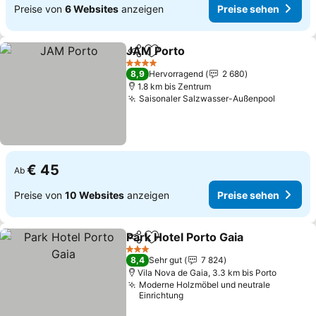
Preise von
6 Websites
anzeigen
Preise sehen
JAM Porto
Teilen
Zu Favoriten hinzufügen
Preise sehen
4 Sterne
8,9
Hervorragend
2 680
1.8 km bis Zentrum
Saisonaler Salzwasser-Außenpool
Preise 
€ 45
Ab
Preise von
10 Websites
anzeigen
Preise sehen
Park Hotel Porto Gaia
Teilen
Zu Favoriten hinzufügen
Preis
3 Sterne
8,4
Sehr gut
7 824
Vila Nova de Gaia, 3.3 km bis Porto
Moderne Holzmöbel und neutrale
Einrichtung