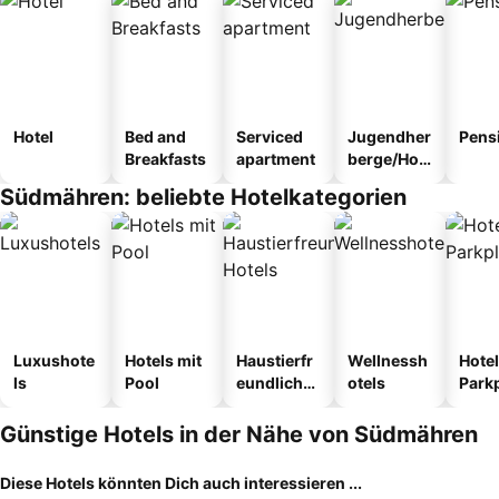
Hotel
Bed and
Serviced
Jugendher
Pens
Breakfasts
apartment
berge/Hos
tel
Südmähren: beliebte Hotelkategorien
Luxushote
Hotels mit
Haustierfr
Wellnessh
Hotel
ls
Pool
eundliche
otels
Park
Hotels
Günstige Hotels in der Nähe von Südmähren
Diese Hotels könnten Dich auch interessieren ...