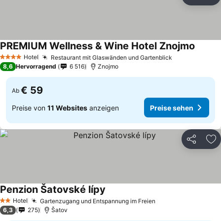
Teilen
Zu
PREMIUM Wellness & Wine Hotel Znojmo
Hotel
Restaurant mit Glaswänden und Gartenblick
4 Sterne
8,6
Hervorragend
6 516
Znojmo
€ 59
Ab
Preise von
11 Websites
anzeigen
Preise sehen
Teilen
Zu
Penzion Šatovské lípy
Hotel
Gartenzugang und Entspannung im Freien
2 Sterne
6,3
275
Šatov