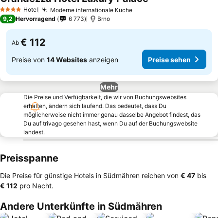
Hotel
Moderne internationale Küche
4 Sterne
9,2
Hervorragend
6 773
Brno
€ 112
Ab
Preise von
14 Websites
anzeigen
Preise sehen
Mehr
Die Preise und Verfügbarkeit, die wir von Buchungswebsites
erhalten, ändern sich laufend. Das bedeutet, dass Du
möglicherweise nicht immer genau dasselbe Angebot findest, das
Du auf trivago gesehen hast, wenn Du auf der Buchungswebsite
landest.
Preisspanne
Die Preise für günstige Hotels in Südmähren reichen von
‎€ 47
bis
‎€ 112
pro Nacht.
Andere Unterkünfte in Südmähren