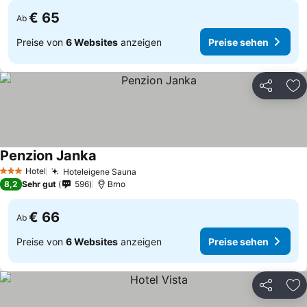
€ 65
Ab
Preise von
6 Websites
anzeigen
Preise sehen
Teilen
Zu
Penzion Janka
Hotel
Hoteleigene Sauna
3 Sterne
8,2
Sehr gut
596
Brno
€ 66
Ab
Preise von
6 Websites
anzeigen
Preise sehen
Teilen
Zu