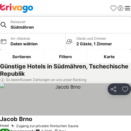
Favoriten
Einlog
Me
Reiseziel
Südmähren
An-/Abreise
Gäste und Zimmer
Daten wählen
2 Gäste, 1 Zimmer
Sortieren
Filtern
Karte
Günstige Hotels in Südmähren, Tschechische
Republik
So beeinflussen Zahlungen an uns unser Ranking
Teilen
Zu
Jacob Brno
Hotel
Zugang zur privaten finnischen Sauna