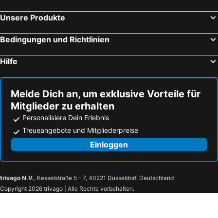
Hotel N
Hotel Europa
Unsere Produkte
Rezidence Znojmo
TGM Hotel Residence
Grid Hotel
Grandhotel Sluchátko
Bedingungen und Richtlinien
eFi Palace Hotel
Hotel Morava
Hilfe
Hotel Arte
EFI SPA Hotel Superior & Pivovar
Hotel Vinice Hnanice
Dům U pikové desítky
Melde Dich an, um exklusive Vorteile für
Penzion Dvořákova
U Divadla
Mitglieder zu erhalten
Hotel Atlantis
Penzion Semerád v Hevlíně
Personalisiere Dein Erlebnis
Hotel Zámeček
Hotel Amphone
Treueangebote und Mitgliederpreise
Hotel Vista
Wine & Wellness hotel Besední dům
Einloggen
Hotel Kaskáda Kurdějov - Bed and Breakfast
Hotel Rustikal
Formanka Hotel & Camp
Hotel Vinopa
trivago N.V.
, Kesselstraße 5 – 7, 40221 Düsseldorf, Deutschland
Wine Wellness Hotel Amande
Hotel Ruzeny
Copyright 2026 trivago | Alle Rechte vorbehalten.
Ubytování Němčičky
penzion U Hájků
Lotrinský hotel
Hotel Kraví Hora