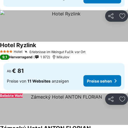
Teilen
Zu
Hotel Ryzlink
Hotel
Erlebnisse im Weingut Fučík vor Ort
4 Sterne
9,1
Hervorragend
1 972
Mikulov
€ 81
Ab
Preise von
11 Websites
anzeigen
Preise sehen
Beliebte Wahl
Teilen
Zu