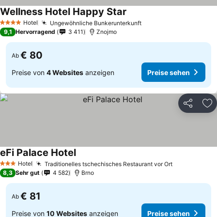
Wellness Hotel Happy Star
Hotel
Ungewöhnliche Bunkerunterkunft
4 Sterne
9,1
Hervorragend
3 411
Znojmo
€ 80
Ab
Preise von
4 Websites
anzeigen
Preise sehen
Teilen
Zu
eFi Palace Hotel
Hotel
Traditionelles tschechisches Restaurant vor Ort
3 Sterne
8,3
Sehr gut
4 582
Brno
€ 81
Ab
Preise von
10 Websites
anzeigen
Preise sehen