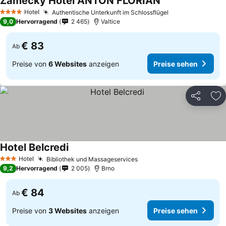
Zámecký Hotel ANTON FLORIAN
Hotel
Authentische Unterkunft im Schlossflügel
4 Sterne
9,0
Hervorragend
2 465
Valtice
€ 83
Ab
Preise von
6 Websites
anzeigen
Preise sehen
Teilen
Zu
Hotel Belcredi
Hotel
Bibliothek und Massageservices
3 Sterne
9,2
Hervorragend
2 005
Brno
€ 84
Ab
Preise von
3 Websites
anzeigen
Preise sehen