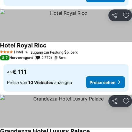
Teilen
Zu
Hotel Royal Ricc
Hotel
Zugang zur Festung Špilberk
4 Sterne
8,7
Hervorragend
2 772
Brno
€ 111
Ab
Preise von
10 Websites
anzeigen
Preise sehen
Teilen
Zu
Grandezza Hotel Luxury Palace