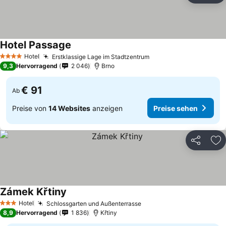
Hotel Passage
Hotel
Erstklassige Lage im Stadtzentrum
4 Sterne
9,3
Hervorragend
2 046
Brno
€ 91
Ab
Preise von
14 Websites
anzeigen
Preise sehen
Teilen
Zu
Zámek Křtiny
Hotel
Schlossgarten und Außenterrasse
3 Sterne
8,9
Hervorragend
1 836
Křtiny