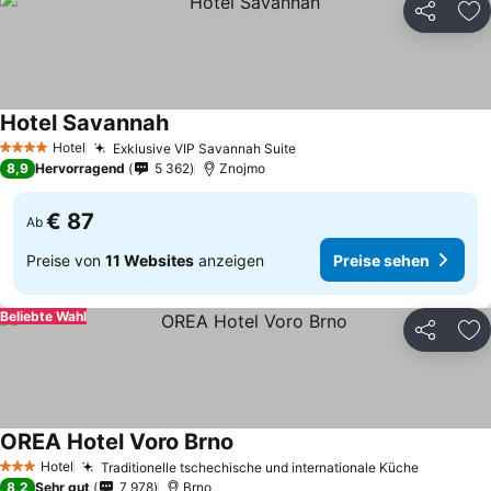
Teilen
Zu
Hotel Savannah
Hotel
Exklusive VIP Savannah Suite
4 Sterne
8,9
Hervorragend
5 362
Znojmo
€ 87
Ab
Preise von
11 Websites
anzeigen
Preise sehen
Beliebte Wahl
Teilen
Zu
OREA Hotel Voro Brno
Hotel
Traditionelle tschechische und internationale Küche
3 Sterne
8,2
Sehr gut
7 978
Brno