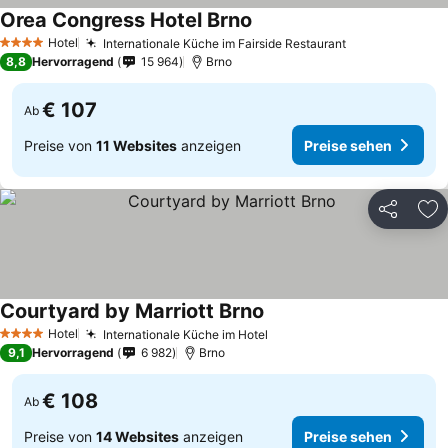
Orea Congress Hotel Brno
Hotel
Internationale Küche im Fairside Restaurant
4 Sterne
8,8
Hervorragend
15 964
Brno
€ 107
Ab
Preise von
11 Websites
anzeigen
Preise sehen
Teilen
Zu
Courtyard by Marriott Brno
Hotel
Internationale Küche im Hotel
4 Sterne
9,1
Hervorragend
6 982
Brno
€ 108
Ab
Preise von
14 Websites
anzeigen
Preise sehen