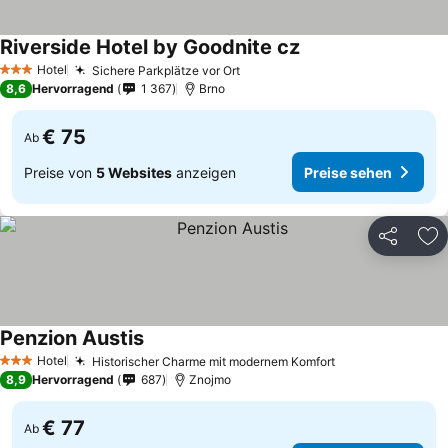
Riverside Hotel by Goodnite cz
Hotel
Sichere Parkplätze vor Ort
3 Sterne
8,6
Hervorragend
1 367
Brno
€ 75
Ab
Preise von
5 Websites
anzeigen
Preise sehen
Teilen
Zu
Penzion Austis
Hotel
Historischer Charme mit modernem Komfort
3 Sterne
8,9
Hervorragend
687
Znojmo
€ 77
Ab