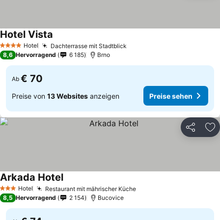
Hotel Vista
Hotel
Dachterrasse mit Stadtblick
4 Sterne
8,6
Hervorragend
6 185
Brno
€ 70
Ab
Preise von
13 Websites
anzeigen
Preise sehen
Teilen
Zu
Arkada Hotel
Hotel
Restaurant mit mährischer Küche
3 Sterne
8,5
Hervorragend
2 154
Bucovice