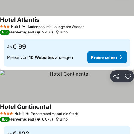
Hotel Atlantis
Hotel
Außenpool mit Lounge am Wasser
3 Sterne
8,7
Hervorragend
2 467
Brno
€ 99
Ab
Preise von
10 Websites
anzeigen
Preise sehen
Teilen
Zu
Hotel Continental
Hotel
Panoramablick auf die Stadt
4 Sterne
8,6
Hervorragend
6 077
Brno
€ 102
Ab