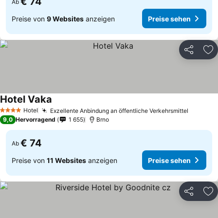
€ 74
Ab
Preise von
9 Websites
anzeigen
Preise sehen
Teilen
Zu
Hotel Vaka
Hotel
Exzellente Anbindung an öffentliche Verkehrsmittel
4 Sterne
9,0
Hervorragend
1 655
Brno
€ 74
Ab
Preise von
11 Websites
anzeigen
Preise sehen
Teilen
Zu