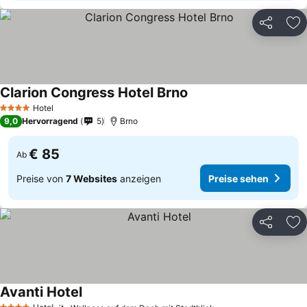
Teilen
Zu
Clarion Congress Hotel Brno
Hotel
4 Sterne
9,0
Hervorragend
5
Brno
€ 85
Ab
Preise von
7 Websites
anzeigen
Preise sehen
Teilen
Zu
Avanti Hotel