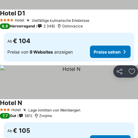
Hotel D1
Hotel
Vielfältige kulinarische Erlebnisse
4 Sterne
8,8
Hervorragend
2 348
Ostrovacice
€ 104
Ab
Preise von
9 Websites
anzeigen
Preise sehen
Teilen
Zu
Hotel N
Hotel
Lage inmitten von Weinbergen
3 Sterne
7,7
Gut
561
Znojmo
€ 105
Ab