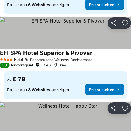
Preise von
6 Websites
anzeigen
Preise sehen
Teilen
Zu
EFI SPA Hotel Superior & Pivovar
Hotel
Panoramische Wellness-Dachterrasse
4 Sterne
9,1
Hervorragend
2 546
Brno
€ 79
Ab
Preise von
8 Websites
anzeigen
Preise sehen
Teilen
Zu