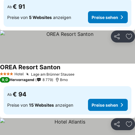
€ 91
Ab
Preise von
5 Websites
anzeigen
Preise sehen
Teilen
Zu
OREA Resort Santon
Hotel
Lage am Brünner Stausee
4 Sterne
9,0
Hervorragend
8 779
Brno
€ 94
Ab
Preise von
15 Websites
anzeigen
Preise sehen
Teilen
Zu