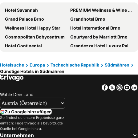
Hotel Savannah
PREMIUM Wellness & Wine Hotel Znojmo
Grand Palace Brno
Grandhotel Brno
Wellness Hotel Happy Star
Hotel International Brno
Cosmopolitan Bobycentrum
Courtyard by Marriott Brno
Hotel Continental
Grandezza Hotel Luxury Palace
Jacob Brno
Itvv
Jukebox Hotel
Maximus Resort
Hotelsuche
Europa
Tschechische Republik
Südmähren
Günstige Hotels in Südmähren
Hotel Royal Ricc
Orea Congress Hotel Brno
Hotel Termal Mušov
Hotel Aqualand Inn
Facebook
Twitter
Insta
Yo
Hotel Passage
Hotel Katerina
Wähle Dein Land
OREA Resort Santon
Hotel Galant
Chateau de Frontiere / Hraniční zámeček
Avanti Hotel
Zu Google hinzufügen
Penzion Austis
Hotel Pegas Brno
So findest du unsere Ergebnisse ganz
einfach: Füge trivago als bevorzugte
Quality Hotel Brno Exhibition Centre
La Port
Quelle bei Google hinzu.
Unternehmen
Villa Marcus - rodinný relax 200 m od Penzionu Kometa, u jezera s grilem a sdílenou kuchyní
Hotel Mariel Znojmo