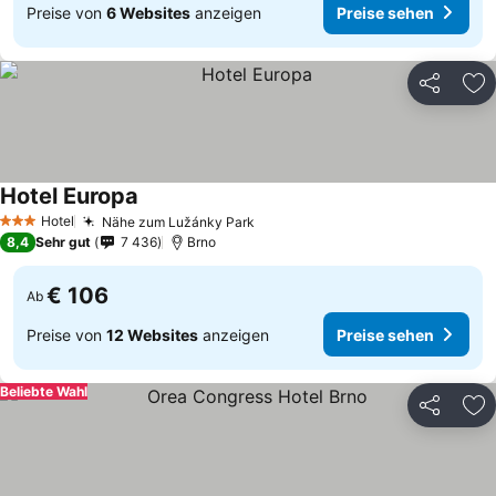
Preise von
6 Websites
anzeigen
Preise sehen
Teilen
Zu
Hotel Europa
Hotel
Nähe zum Lužánky Park
3 Sterne
8,4
Sehr gut
7 436
Brno
€ 106
Ab
Preise von
12 Websites
anzeigen
Preise sehen
Beliebte Wahl
Teilen
Zu