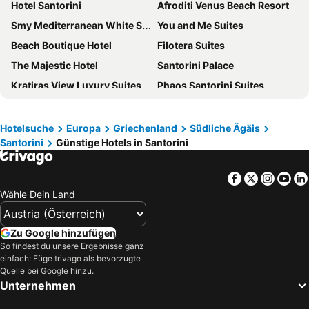
Hotel Santorini
Afroditi Venus Beach Resort
Smy Mediterranean White Santorini
You and Me Suites
Beach Boutique Hotel
Filotera Suites
The Majestic Hotel
Santorini Palace
Kratiras View Luxury Suites
Phaos Santorini Suites
Grand Ambassador Santorini Hotel
Rocabella Santorini Hotel & SPA
Aqua Blue Hotel
Andromeda Villas & Spa Resort
Hotelsuche
Europa
Griechenland
Südliche Ägäis
Santorini
Günstige Hotels in Santorini
Kamari Beach Hotel
Irigeneia Hotel
Radisson Blu Zaffron Resort, Santorini
Hotel Perissa
Facebook
Twitter
Insta
Yo
Blue Sea Hotel
Sunset Faros
Wähle Dein Land
Pegasus Suites & Spa
Rodakas Hotel
Dream Island Hotel
Splendour Hotel and Suites
Zu Google hinzufügen
Astro Palace Hotel & Suites
Volcano View Hotel
So findest du unsere Ergebnisse ganz
einfach: Füge trivago als bevorzugte
El Greco Resort & Spa
Aressana Spa Hotel and Suites
Quelle bei Google hinzu.
Unternehmen
Nikki Beach Resort & Spa Santorini
Bella Santorini
Corrado Caldera Apartments
Aegeeis