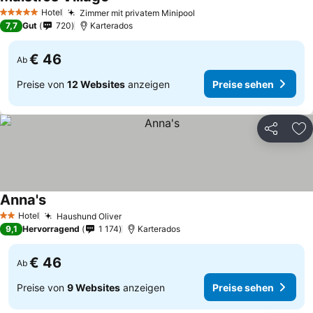
Hotel
Zimmer mit privatem Minipool
5 Sterne
7,7
Gut
720
Karterados
€ 46
Ab
Preise von
12 Websites
anzeigen
Preise sehen
Teilen
Zu
Anna's
Hotel
Haushund Oliver
2 Sterne
9,1
Hervorragend
1 174
Karterados
€ 46
Ab
Preise von
9 Websites
anzeigen
Preise sehen