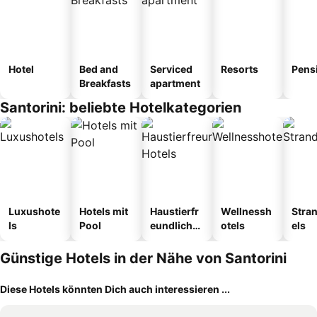
Hotel
Bed and
Serviced
Resorts
Pens
Breakfasts
apartment
Santorini: beliebte Hotelkategorien
Luxushote
Hotels mit
Haustierfr
Wellnessh
Stra
ls
Pool
eundliche
otels
els
Hotels
Günstige Hotels in der Nähe von Santorini
Diese Hotels könnten Dich auch interessieren ...