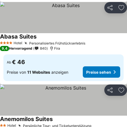
Teilen
Zu
Abasa Suites
Hotel
Personalisiertes Frühstückserlebnis
4 Sterne
9,4
Hervorragend
840
Fira
€ 46
Ab
Preise von
11 Websites
anzeigen
Preise sehen
Teilen
Zu
Anemomilos Suites
Hotel
Persönliche Tour- und Ticketunterstützung