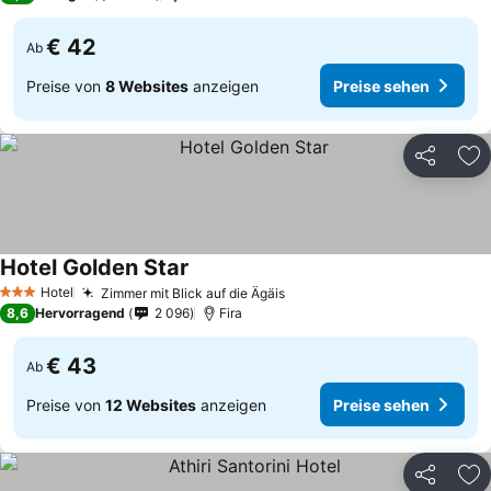
€ 42
Ab
Preise von
8 Websites
anzeigen
Preise sehen
Teilen
Zu
Hotel Golden Star
Hotel
Zimmer mit Blick auf die Ägäis
3 Sterne
8,6
Hervorragend
2 096
Fira
€ 43
Ab
Preise von
12 Websites
anzeigen
Preise sehen
Teilen
Zu