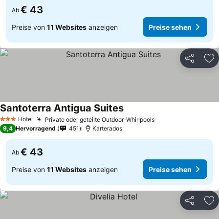
€ 43
Ab
Preise von
11 Websites
anzeigen
Preise sehen
Teilen
Zu
Santoterra Antigua Suites
Hotel
Private oder geteilte Outdoor-Whirlpools
3 Sterne
9,4
Hervorragend
451
Karterados
€ 43
Ab
Preise von
11 Websites
anzeigen
Preise sehen
Teilen
Zu