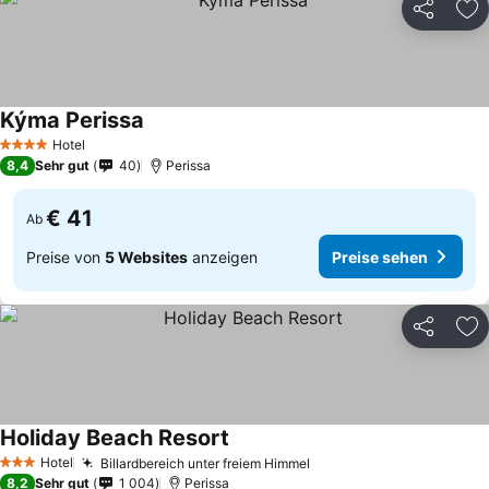
Teilen
Zu
Kýma Perissa
Hotel
4 Sterne
8,4
Sehr gut
40
Perissa
€ 41
Ab
Preise von
5 Websites
anzeigen
Preise sehen
Teilen
Zu
Holiday Beach Resort
Hotel
Billardbereich unter freiem Himmel
3 Sterne
8,2
Sehr gut
1 004
Perissa