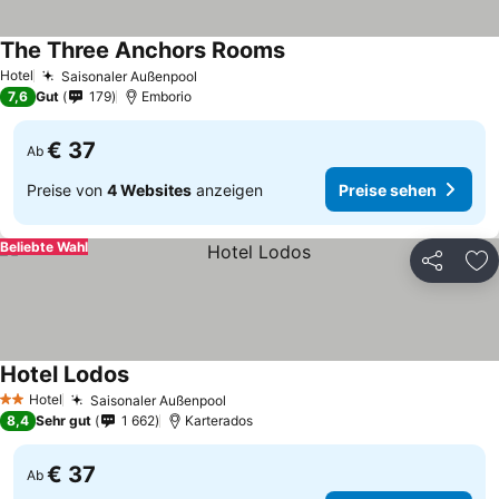
The Three Anchors Rooms
Hotel
Saisonaler Außenpool
7,6
Gut
179
Emborio
€ 37
Ab
Preise von
4 Websites
anzeigen
Preise sehen
Beliebte Wahl
Teilen
Zu
Hotel Lodos
Hotel
Saisonaler Außenpool
2 Sterne
8,4
Sehr gut
1 662
Karterados
€ 37
Ab