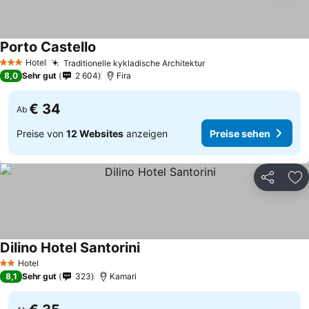
Porto Castello
Hotel
Traditionelle kykladische Architektur
3 Sterne
8,0
Sehr gut
2 604
Fira
€ 34
Ab
Preise von
12 Websites
anzeigen
Preise sehen
Teilen
Zu
Dilino Hotel Santorini
Hotel
2 Sterne
8,1
Sehr gut
323
Kamari