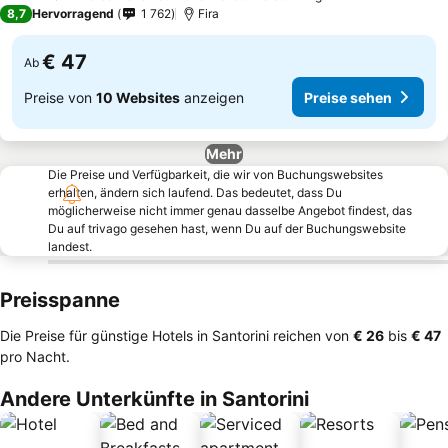
2 Sterne
8,7
Hervorragend
1 762
Fira
€ 47
Ab
Preise von
10 Websites
anzeigen
Preise sehen
Mehr
Die Preise und Verfügbarkeit, die wir von Buchungswebsites
erhalten, ändern sich laufend. Das bedeutet, dass Du
möglicherweise nicht immer genau dasselbe Angebot findest, das
Du auf trivago gesehen hast, wenn Du auf der Buchungswebsite
landest.
Preisspanne
Die Preise für günstige Hotels in Santorini reichen von
‎€ 26
bis
‎€ 47
pro Nacht.
Andere Unterkünfte in Santorini