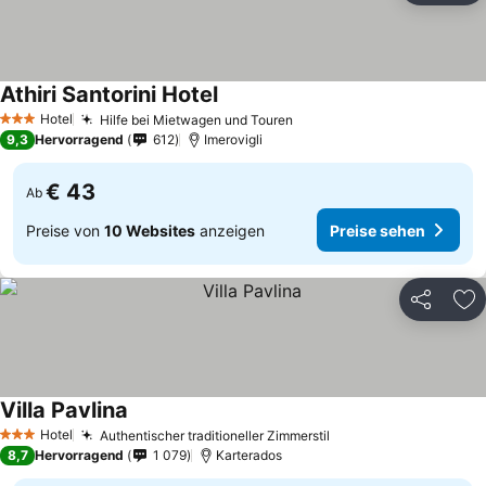
Athiri Santorini Hotel
Hotel
Hilfe bei Mietwagen und Touren
3 Sterne
9,3
Hervorragend
612
Imerovigli
€ 43
Ab
Preise von
10 Websites
anzeigen
Preise sehen
Teilen
Zu
Villa Pavlina
Hotel
Authentischer traditioneller Zimmerstil
3 Sterne
8,7
Hervorragend
1 079
Karterados