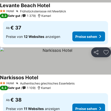
Levante Beach Hotel
Hotel
Frühstücksterrasse mit Meerblick
2 Sterne
8,3
Sehr gut
1 379
Kamari
€ 37
Ab
Preise von
12 Websites
anzeigen
Preise sehen
Teilen
Zu
Narkissos Hotel
Hotel
Authentisches griechisches Esserlebnis
2 Sterne
8,3
Sehr gut
1 109
Kamari
€ 38
Ab
Preise von
11 Websites
anzeigen
Preise sehen