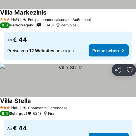
Villa Markezinis
Hotel
Entspannender saisonaler Außenpool
3 Sterne
9,6
Hervorragend
1 048
Perivolos
€ 44
Ab
Preise von
12 Websites
anzeigen
Preise sehen
Teilen
Zu
Villa Stella
Hotel
Charmante Gartenoase
3 Sterne
8,4
Sehr gut
624
Fira
€ 44
Ab