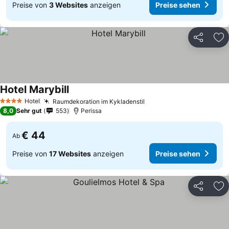
Preise von
3 Websites
anzeigen
Preise sehen
Teilen
Zu
Hotel Marybill
Hotel
Raumdekoration im Kykladenstil
4 Sterne
8,0
Sehr gut
553
Perissa
€ 44
Ab
Preise von
17 Websites
anzeigen
Preise sehen
Teilen
Zu