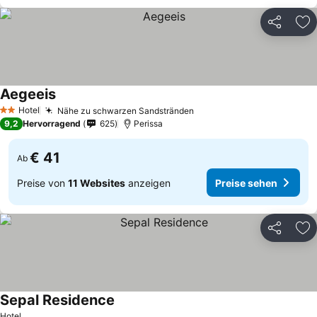
Teilen
Zu
Aegeeis
Hotel
Nähe zu schwarzen Sandstränden
2 Sterne
9,2
Hervorragend
625
Perissa
€ 41
Ab
Preise von
11 Websites
anzeigen
Preise sehen
Teilen
Zu
Sepal Residence
Hotel