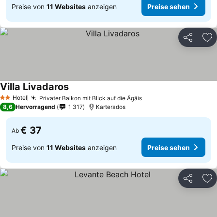
Preise von
11 Websites
anzeigen
Preise sehen
Teilen
Zu
Villa Livadaros
Hotel
Privater Balkon mit Blick auf die Ägäis
2 Sterne
8,6
Hervorragend
1 317
Karterados
€ 37
Ab
Preise von
11 Websites
anzeigen
Preise sehen
Teilen
Zu