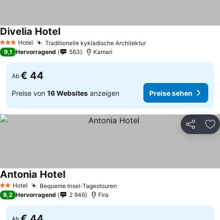
Divelia Hotel
Hotel
Traditionelle kykladische Architektur
3 Sterne
9,1
Hervorragend
563
Kamari
€ 44
Ab
Preise von
16 Websites
anzeigen
Preise sehen
Teilen
Zu
Antonia Hotel
Hotel
Bequeme Insel-Tagestouren
2 Sterne
9,2
Hervorragend
2 946
Fira
€ 44
Ab