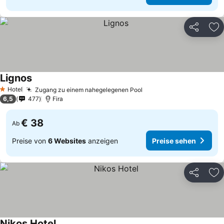
Teilen
Zu
Lignos
Hotel
Zugang zu einem nahegelegenen Pool
1 Sterne
6,5
477
Fira
€ 38
Ab
Preise von
6 Websites
anzeigen
Preise sehen
Teilen
Zu
Nikos Hotel