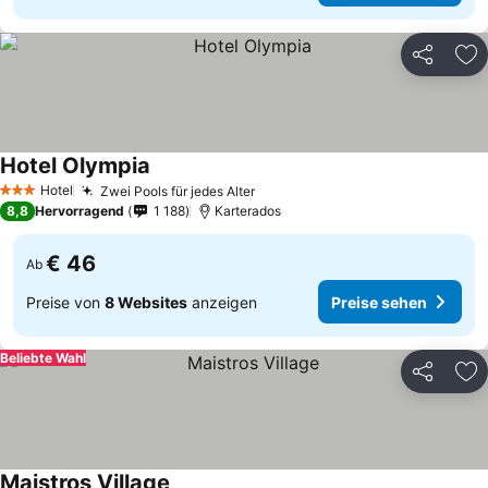
Teilen
Zu
Hotel Olympia
Hotel
Zwei Pools für jedes Alter
3 Sterne
8,8
Hervorragend
1 188
Karterados
€ 46
Ab
Preise von
8 Websites
anzeigen
Preise sehen
Beliebte Wahl
Teilen
Zu
Maistros Village