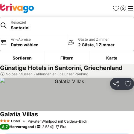
Favoriten
Einlog
Me
Reiseziel
Santorini
An-/Abreise
Gäste und Zimmer
Daten wählen
2 Gäste, 1 Zimmer
Sortieren
Filtern
Karte
Günstige Hotels in Santorini, Griechenland
So beeinflussen Zahlungen an uns unser Ranking
Teilen
Zu
Galatia Villas
Hotel
Privater Whirlpool mit Caldera-Blick
3 Sterne
8,7
Hervorragend
2 534
Fira