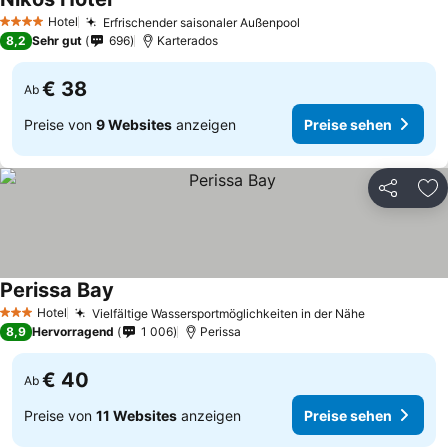
Hotel
Erfrischender saisonaler Außenpool
4 Sterne
8,2
Sehr gut
696
Karterados
€ 38
Ab
Preise von
9 Websites
anzeigen
Preise sehen
Teilen
Zu
Perissa Bay
Hotel
Vielfältige Wassersportmöglichkeiten in der Nähe
3 Sterne
8,9
Hervorragend
1 006
Perissa
€ 40
Ab
Preise von
11 Websites
anzeigen
Preise sehen