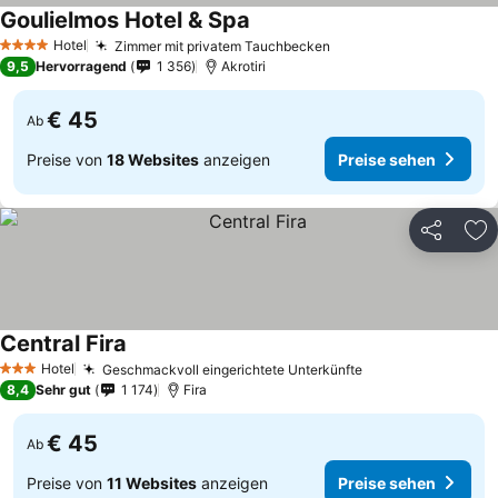
Goulielmos Hotel & Spa
Hotel
Zimmer mit privatem Tauchbecken
4 Sterne
9,5
Hervorragend
1 356
Akrotiri
€ 45
Ab
Preise von
18 Websites
anzeigen
Preise sehen
Teilen
Zu
Central Fira
Hotel
Geschmackvoll eingerichtete Unterkünfte
3 Sterne
8,4
Sehr gut
1 174
Fira
€ 45
Ab
Preise von
11 Websites
anzeigen
Preise sehen