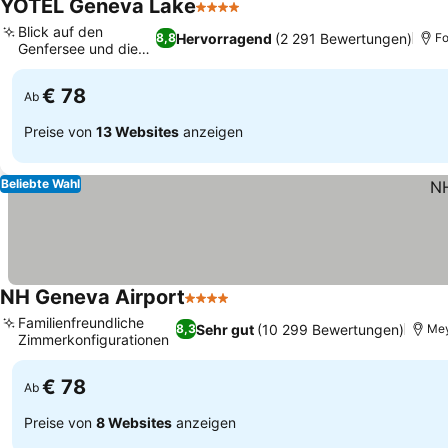
YOTEL Geneva Lake
4 Sterne
Blick auf den
Hervorragend
(2 291 Bewertungen)
8,8
F
Genfersee und die
Berge
€ 78
Ab
Preise von
13 Websites
anzeigen
Beliebte Wahl
NH Geneva Airport
4 Sterne
Familienfreundliche
Sehr gut
(10 299 Bewertungen)
8,3
Mey
Zimmerkonfigurationen
€ 78
Ab
Preise von
8 Websites
anzeigen