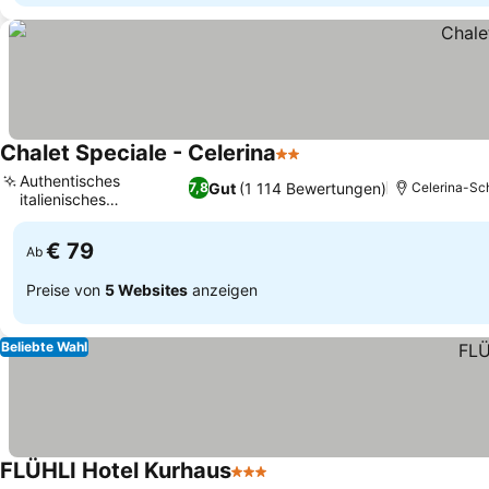
Chalet Speciale - Celerina
2 Sterne
Authentisches
Gut
(1 114 Bewertungen)
7,8
Celerina-Sch
italienisches
Esserlebnis
€ 79
Ab
Preise von
5 Websites
anzeigen
Beliebte Wahl
FLÜHLI Hotel Kurhaus
3 Sterne