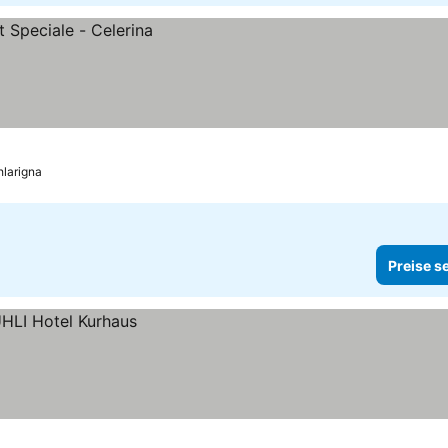
larigna
Preise s