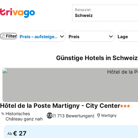
Reiseziel
Filter
Preis – aufsteigend
Preis
Lage
Günstige Hotels in Schweiz
Hôtel de la Poste Martigny - City Center
3 Stern
Historisches
(1 713 Bewertungen)
7,0
Martigny
Château ganz nah
€ 27
Ab