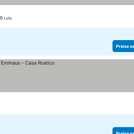
Lully
Preise s
Preise s