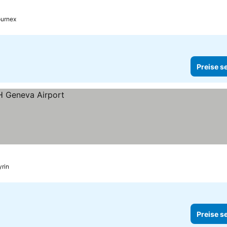
ournex
Preise s
rin
Preise s