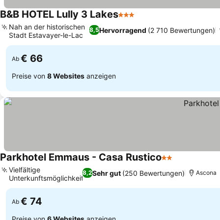
B&B HOTEL Lully 3 Lakes
3 Sterne
Nah an der historischen
Hervorragend
(2 710 Bewertungen)
8,5
Stadt Estavayer-le-Lac
€ 66
Ab
Preise von
8 Websites
anzeigen
Parkhotel Emmaus - Casa Rustico
2 Sterne
Vielfältige
Sehr gut
(250 Bewertungen)
8,2
Ascona
Unterkunftsmöglichkeiten
€ 74
Ab
Preise von
6 Websites
anzeigen