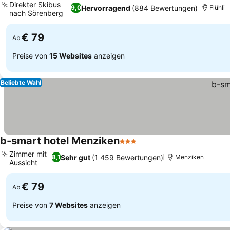
Direkter Skibus
Hervorragend
(884 Bewertungen)
9,0
Flühli
nach Sörenberg
€ 79
Ab
Preise von
15 Websites
anzeigen
Beliebte Wahl
b-smart hotel Menziken
3 Sterne
Zimmer mit
Sehr gut
(1 459 Bewertungen)
8,1
Menziken
Aussicht
€ 79
Ab
Preise von
7 Websites
anzeigen