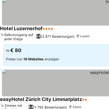
Hotel Luzernerhof
4 Sterne
Balkonzugang auf
(3 871 Bewertungen)
6,9
Luzern
jeder Etage
€ 80
Ab
Preise von
16 Websites
anzeigen
easyHotel Zürich City Limmatplatz
2 Sterne
Zimmer mit
(1 785 Bewertungen)
6,4
Zürich