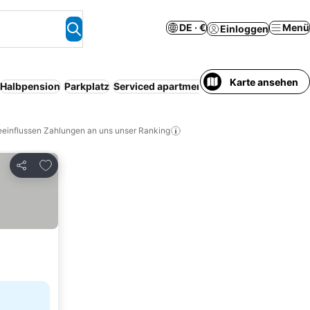
DE · €
Menü
Einloggen
Karte ansehen
Halbpension
Parkplatz
Serviced apartment
Spa
Haustiere erlaub
eeinflussen Zahlungen an uns unser Ranking
Zu Favoriten hinzufügen
Teilen