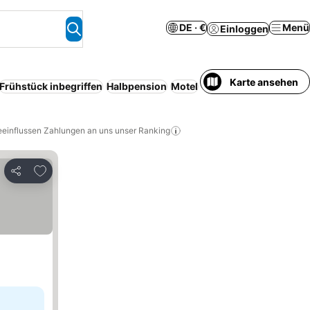
DE · €
Menü
Einloggen
Karte ansehen
Frühstück inbegriffen
Halbpension
Motel
Serviced apartment
Ju
eeinflussen Zahlungen an uns unser Ranking
Zu Favoriten hinzufügen
Teilen