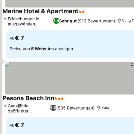
Marine Hotel & Apartment
2 Sterne
Erfrischungen in
Sehr gut
(916 Bewertungen)
8,4
Vung T
ausgewählten
Zimmern
€ 7
Ab
Preise von
5 Websites
anzeigen
Pesona Beach Inn
3 Sterne
Ganzjährig
(535 Bewertungen)
6,0
Kuta
geöffneter
Außenpool
€ 7
Ab