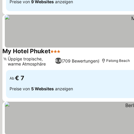
Preise von
9 Websites
anzeigen
My Hotel Phuket
3 Sterne
Üppige tropische,
(709 Bewertungen)
6,6
Patong Beach
warme Atmosphäre
€ 7
Ab
Preise von
5 Websites
anzeigen