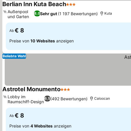
Berlian Inn Kuta Beach
3 Sterne
Außenpool
Sehr gut
(1 197 Bewertungen)
8,0
Kuta
und Garten
€ 8
Ab
Preise von
10 Websites
anzeigen
Beliebte Wahl
Astrotel Monumento
3 Sterne
Lobby im
(492 Bewertungen)
6,5
Caloocan
Raumschiff-Design
€ 8
Ab
Preise von
4 Websites
anzeigen