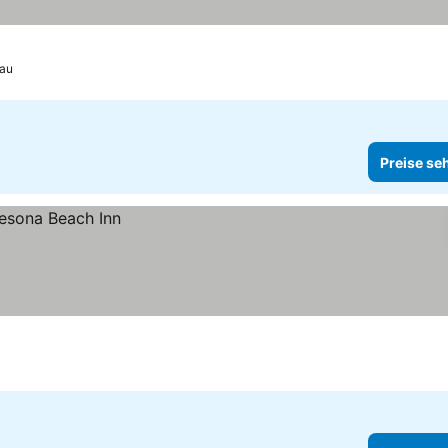
au
Preise se