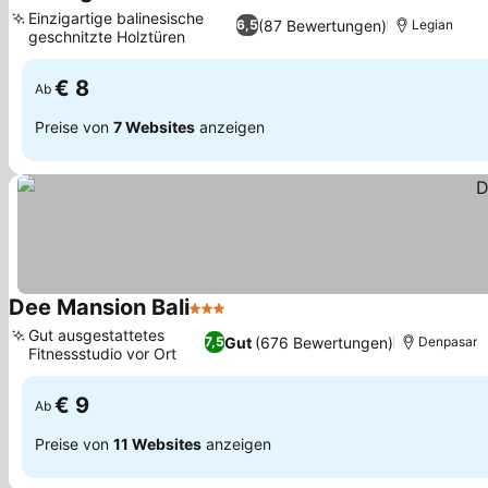
2 Sterne
Einzigartige balinesische
(87 Bewertungen)
6,5
Legian
geschnitzte Holztüren
€ 8
Ab
Preise von
7 Websites
anzeigen
Dee Mansion Bali
3 Sterne
Gut ausgestattetes
Gut
(676 Bewertungen)
7,5
Denpasar
Fitnessstudio vor Ort
€ 9
Ab
Preise von
11 Websites
anzeigen