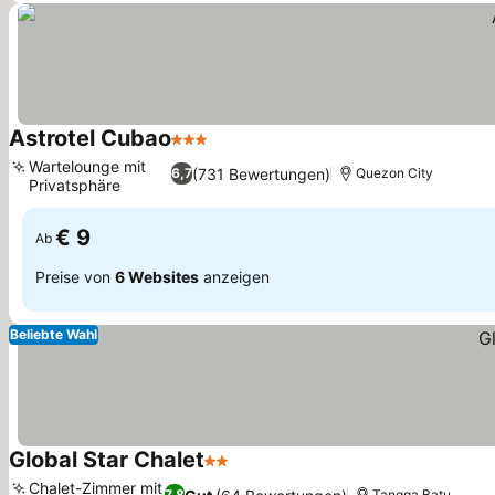
Astrotel Cubao
3 Sterne
Wartelounge mit
(731 Bewertungen)
6,7
Quezon City
Privatsphäre
€ 9
Ab
Preise von
6 Websites
anzeigen
Beliebte Wahl
Global Star Chalet
2 Sterne
Chalet-Zimmer mit
7,8
Tangga Batu