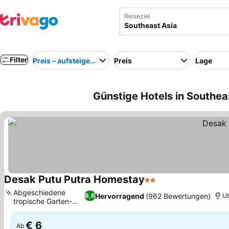
Reiseziel
Filter
Preis – aufsteigend
Preis
Lage
Günstige Hotels in Southea
Desak Putu Putra Homestay
2 Sterne
Abgeschiedene
Hervorragend
(962 Bewertungen)
8,6
U
tropische Garten-
Oase
€ 6
Ab