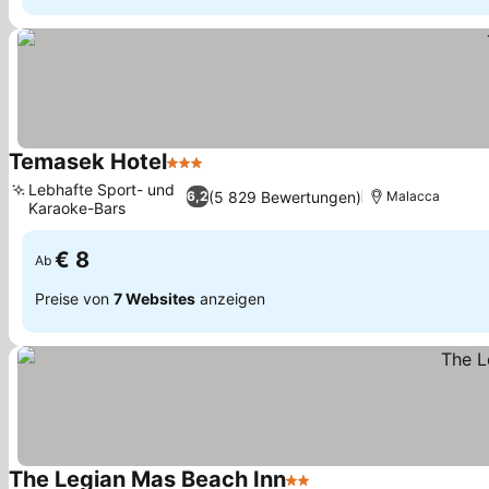
Temasek Hotel
3 Sterne
Lebhafte Sport- und
(5 829 Bewertungen)
6,2
Malacca
Karaoke-Bars
€ 8
Ab
Preise von
7 Websites
anzeigen
The Legian Mas Beach Inn