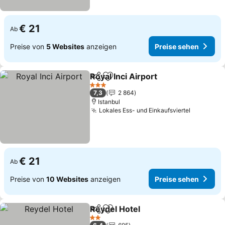
€ 21
Ab
Preise von
5 Websites
anzeigen
Preise sehen
Royal Inci Airport
Teilen
Zu Favoriten hinzufügen
3 Sterne
7,3
2 864
Istanbul
Lokales Ess- und Einkaufsviertel
€ 21
Ab
Preise von
10 Websites
anzeigen
Preise sehen
Reydel Hotel
Teilen
Zu Favoriten hinzufügen
2 Sterne