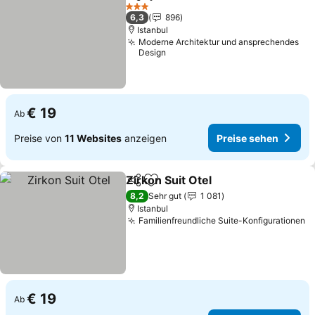
Teilen
Zu Favoriten hinzufügen
3 Sterne
6,3
896
Istanbul
Moderne Architektur und ansprechendes
Design
€ 19
Ab
Preise von
11 Websites
anzeigen
Preise sehen
Zirkon Suit Otel
Teilen
Zu Favoriten hinzufügen
8,2
Sehr gut
1 081
Istanbul
Familienfreundliche Suite-Konfigurationen
€ 19
Ab