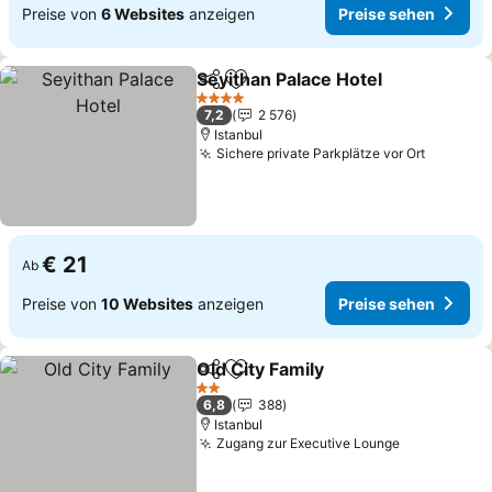
Preise von
6 Websites
anzeigen
Preise sehen
Seyithan Palace Hotel
Teilen
Zu Favoriten hinzufügen
4 Sterne
7,2
2 576
Istanbul
Sichere private Parkplätze vor Ort
€ 21
Ab
Preise von
10 Websites
anzeigen
Preise sehen
Old City Family
Teilen
Zu Favoriten hinzufügen
2 Sterne
6,8
388
Istanbul
Zugang zur Executive Lounge