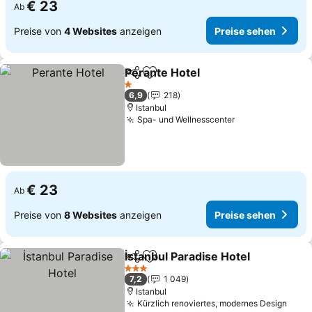
€ 23
Ab
Preise von
4 Websites
anzeigen
Preise sehen
Perante Hotel
Teilen
Zu Favoriten hinzufügen
1 Sterne
6,9
218
Istanbul
Spa- und Wellnesscenter
€ 23
Ab
Preise von
8 Websites
anzeigen
Preise sehen
İstanbul Paradise Hotel
Teilen
Zu Favoriten hinzufügen
3 Sterne
7,2
1 049
Istanbul
Kürzlich renoviertes, modernes Design