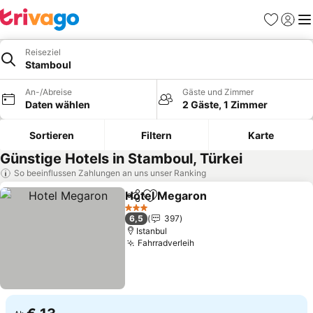
Favoriten
Einlog
Me
Reiseziel
Stamboul
An-/Abreise
Gäste und Zimmer
Daten wählen
2 Gäste, 1 Zimmer
Sortieren
Filtern
Karte
Günstige Hotels in Stamboul, Türkei
So beeinflussen Zahlungen an uns unser Ranking
Hotel Megaron
Teilen
Zu Favoriten hinzufügen
3 Sterne
6,5
397
Istanbul
Fahrradverleih