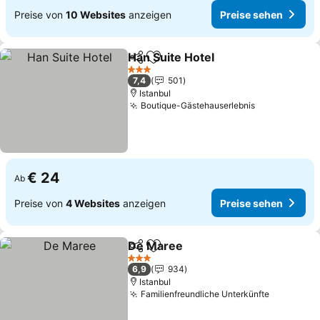
Preise von
10 Websites
anzeigen
Preise sehen
Han Suite Hotel
Teilen
Zu Favoriten hinzufügen
3 Sterne
7,4
501
Istanbul
Boutique-Gästehauserlebnis
€ 24
Ab
Preise von
4 Websites
anzeigen
Preise sehen
De Maree
Teilen
Zu Favoriten hinzufügen
3 Sterne
6,9
934
Istanbul
Familienfreundliche Unterkünfte