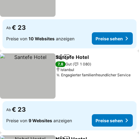
€ 23
Ab
Preise von
10 Websites
anzeigen
Preise sehen
Santefe Hotel
Teilen
Zu Favoriten hinzufügen
7,8
Gut
1 080
Istanbul
Engagierter familienfreundlicher Service
€ 23
Ab
Preise von
9 Websites
anzeigen
Preise sehen