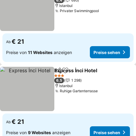
6,4
695
Istanbul
Privater Swimmingpool
€ 21
Ab
Preise von
11 Websites
anzeigen
Preise sehen
Express İnci Hotel
Teilen
Zu Favoriten hinzufügen
3 Sterne
6,5
1 298
Istanbul
Ruhige Gartenterrasse
€ 21
Ab
Preise von
9 Websites
anzeigen
Preise sehen