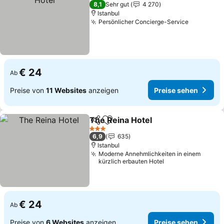
3 Sterne
8,1
Sehr gut
4 270
Istanbul
Persönlicher Concierge-Service
€ 24
Ab
Preise von
11 Websites
anzeigen
Preise sehen
The Reina Hotel
Teilen
Zu Favoriten hinzufügen
3 Sterne
6,9
635
Istanbul
Moderne Annehmlichkeiten in einem
kürzlich erbauten Hotel
€ 24
Ab
Preise von
6 Websites
anzeigen
Preise sehen