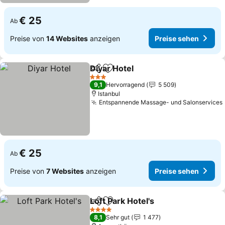
€ 25
Ab
Preise von
14 Websites
anzeigen
Preise sehen
Diyar Hotel
Teilen
Zu Favoriten hinzufügen
3 Sterne
9,1
Hervorragend
5 509
Istanbul
Entspannende Massage- und Salonservices
€ 25
Ab
Preise von
7 Websites
anzeigen
Preise sehen
Loft Park Hotel's
Teilen
Zu Favoriten hinzufügen
4 Sterne
8,1
Sehr gut
1 477