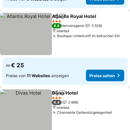
Atlantis Royal Hotel
Teilen
Zu Favoriten hinzufügen
3 Sterne
8,6
Hervorragend
3 508
Istanbul
Boutique-Unterkunft im türkischen Stil
€ 25
Ab
Preise von
11 Websites
anzeigen
Preise sehen
Divas Hotel
Teilen
Zu Favoriten hinzufügen
3 Sterne
6,4
2 666
Istanbul
Charmante Gartensitzgelegenheit