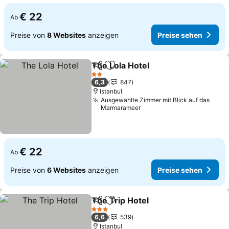
€ 22
Ab
Preise von
8 Websites
anzeigen
Preise sehen
The Lola Hotel
Teilen
Zu Favoriten hinzufügen
2 Sterne
6,3
847
Istanbul
Ausgewählte Zimmer mit Blick auf das
Marmarameer
€ 22
Ab
Preise von
6 Websites
anzeigen
Preise sehen
The Trip Hotel
Teilen
Zu Favoriten hinzufügen
3 Sterne
6,6
539
Istanbul