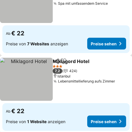
Spa mit umfassendem Service
€ 22
Ab
Preise von
7 Websites
anzeigen
Preise sehen
Miklagord Hotel
Teilen
Zu Favoriten hinzufügen
3 Sterne
7,2
424
Istanbul
Lebensmittellieferung aufs Zimmer
€ 22
Ab
Preise von
1 Website
anzeigen
Preise sehen