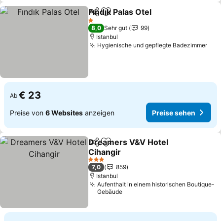
Fındık Palas Otel
Teilen
Zu Favoriten hinzufügen
1 Sterne
8,0
Sehr gut
99
Istanbul
Hygienische und gepflegte Badezimmer
€ 23
Ab
Preise von
6 Websites
anzeigen
Preise sehen
Dreamers V&V Hotel
Teilen
Zu Favoriten hinzufügen
Cihangir
3 Sterne
7,0
859
Istanbul
Aufenthalt in einem historischen Boutique-
Gebäude