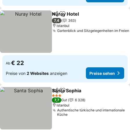
Nuray Hotel
Teilen
Zu Favoriten hinzufügen
7,4
363
Istanbul
Gartenblick und Sitzgelegenheiten im Freien
€ 22
Ab
Preise von
2 Websites
anzeigen
Preise sehen
Santa Sophia
Teilen
Zu Favoriten hinzufügen
3 Sterne
7,7
Gut
6 328
Istanbul
Authentische türkische und internationale
Küche