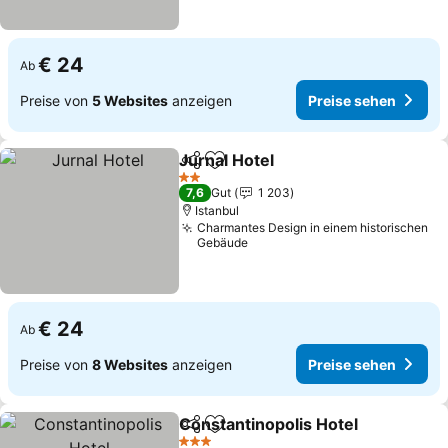
€ 24
Ab
Preise von
5 Websites
anzeigen
Preise sehen
Jurnal Hotel
Teilen
Zu Favoriten hinzufügen
2 Sterne
7,6
Gut
1 203
Istanbul
Charmantes Design in einem historischen
Gebäude
€ 24
Ab
Preise von
8 Websites
anzeigen
Preise sehen
Constantinopolis Hotel
Teilen
Zu Favoriten hinzufügen