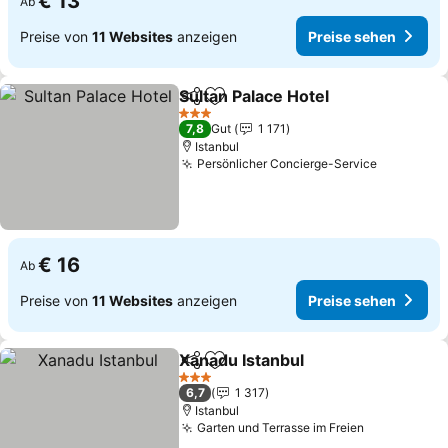
€ 13
Ab
Preise von
11 Websites
anzeigen
Preise sehen
Sultan Palace Hotel
Teilen
Zu Favoriten hinzufügen
3 Sterne
7,8
Gut
1 171
Istanbul
Persönlicher Concierge-Service
€ 16
Ab
Preise von
11 Websites
anzeigen
Preise sehen
Xanadu Istanbul
Teilen
Zu Favoriten hinzufügen
3 Sterne
6,7
1 317
Istanbul
Garten und Terrasse im Freien