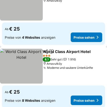
Arnavutköy
€ 25
Ab
Preise von
4 Websites
anzeigen
Preise sehen
World Class Airport Hotel
Teilen
Zu Favoriten hinzufügen
3 Sterne
8,1
Sehr gut
1 916
Arnavutköy
Moderne und saubere Unterkünfte
€ 25
Ab
Preise von
8 Websites
anzeigen
Preise sehen