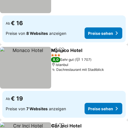
€ 16
Ab
Preise von
8 Websites
anzeigen
Preise sehen
Monaco Hotel
Teilen
Zu Favoriten hinzufügen
3 Sterne
8,0
Sehr gut
1 707
Istanbul
Dachrestaurant mit Stadtblick
€ 19
Ab
Preise von
7 Websites
anzeigen
Preise sehen
Cnr Inci Hotel