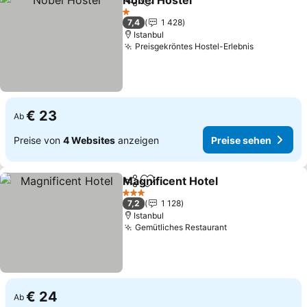
Nobel Hostel
Teilen
Zu Favoriten hinzufügen
1 Sterne
7,4
1 428
Istanbul
Preisgekröntes Hostel-Erlebnis
€ 23
Ab
Preise von
4 Websites
anzeigen
Preise sehen
Magnificent Hotel
Teilen
Zu Favoriten hinzufügen
3 Sterne
7,2
1 128
Istanbul
Gemütliches Restaurant
€ 24
Ab