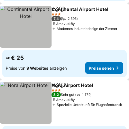
Continental Airport Hotel
Teilen
Zu Favoriten hinzufügen
3 Sterne
7,4
2 595
Arnavutköy
Modernes Industriedesign der Zimmer
€ 25
Ab
Preise von
9 Websites
anzeigen
Preise sehen
Nora Airport Hotel
Teilen
Zu Favoriten hinzufügen
3 Sterne
8,2
Sehr gut
1 179
Arnavutköy
Spezielle Unterkunft für Flughafentransit