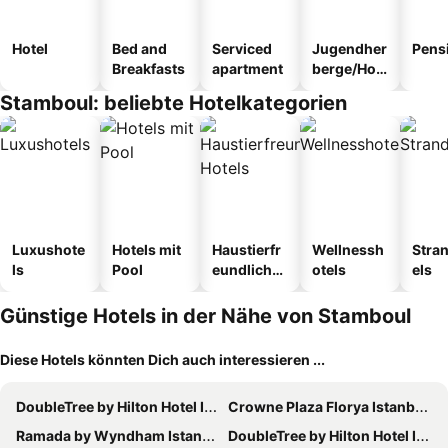
Hotel
Bed and
Serviced
Jugendher
Pens
Breakfasts
apartment
berge/Hos
tel
Stamboul: beliebte Hotelkategorien
Luxushote
Hotels mit
Haustierfr
Wellnessh
Stra
ls
Pool
eundliche
otels
els
Hotels
Günstige Hotels in der Nähe von Stamboul
Diese Hotels könnten Dich auch interessieren ...
DoubleTree by Hilton Hotel Istanbul - Moda
Crowne Plaza Florya Istanbul, an IHG Hotel
Ramada by Wyndham Istanbul Pera
DoubleTree by Hilton Hotel Istanbul - Piyalepasa