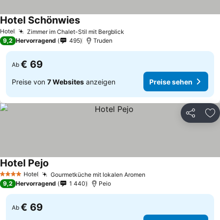
Hotel Schönwies
Hotel
Zimmer im Chalet-Stil mit Bergblick
9,2
Hervorragend
495
Truden
€ 69
Ab
Preise von
7 Websites
anzeigen
Preise sehen
Teilen
Zu
Hotel Pejo
Hotel
Gourmetküche mit lokalen Aromen
4 Sterne
9,2
Hervorragend
1 440
Peio
€ 69
Ab