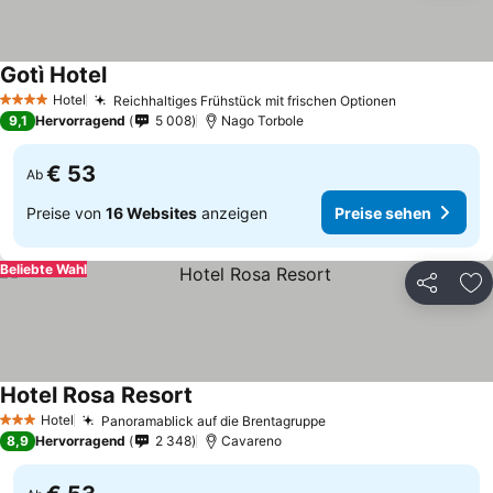
Gotì Hotel
Hotel
Reichhaltiges Frühstück mit frischen Optionen
4 Sterne
9,1
Hervorragend
5 008
Nago Torbole
€ 53
Ab
Preise von
16 Websites
anzeigen
Preise sehen
Beliebte Wahl
Teilen
Zu
Hotel Rosa Resort
Hotel
Panoramablick auf die Brentagruppe
3 Sterne
8,9
Hervorragend
2 348
Cavareno