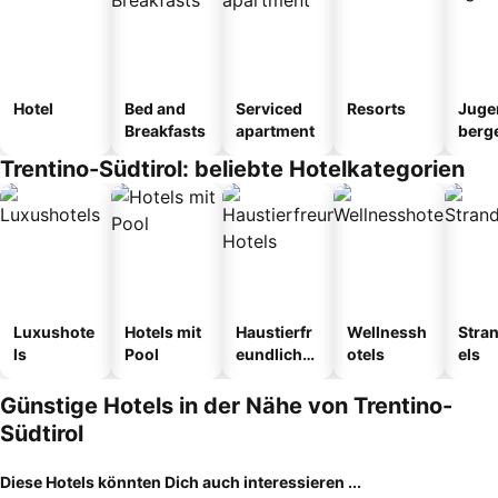
Hotel
Bed and
Serviced
Resorts
Juge
Breakfasts
apartment
berg
tel
Trentino-Südtirol: beliebte Hotelkategorien
Luxushote
Hotels mit
Haustierfr
Wellnessh
Stra
ls
Pool
eundliche
otels
els
Hotels
Günstige Hotels in der Nähe von Trentino-
Südtirol
Diese Hotels könnten Dich auch interessieren ...