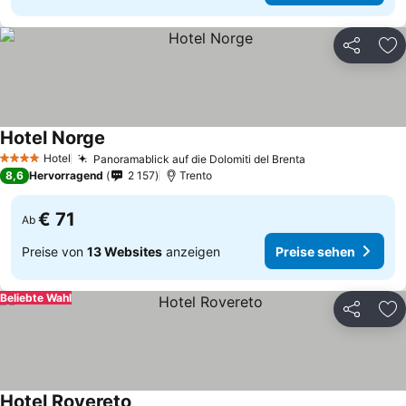
Teilen
Zu
Hotel Norge
Hotel
Panoramablick auf die Dolomiti del Brenta
4 Sterne
8,6
Hervorragend
2 157
Trento
€ 71
Ab
Preise von
13 Websites
anzeigen
Preise sehen
Beliebte Wahl
Teilen
Zu
Hotel Rovereto