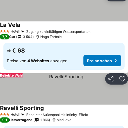
La Vela
Hotel
Zugang zu vielfältigen Wassersportarten
3 Sterne
7,7
Gut
3 504
Nago Torbole
€ 68
Ab
Preise von
4 Websites
anzeigen
Preise sehen
Beliebte Wahl
Teilen
Zu
Ravelli Sporting
Hotel
Beheizter Außenpool mit Infinity-Effekt
3 Sterne
9,1
Hervorragend
1 966
Marilleva