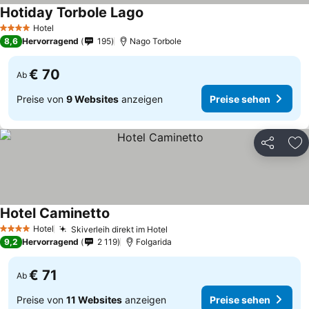
Hotiday Torbole Lago
Hotel
4 Sterne
8,6
Hervorragend
195
Nago Torbole
€ 70
Ab
Preise von
9 Websites
anzeigen
Preise sehen
Teilen
Zu
Hotel Caminetto
Hotel
Skiverleih direkt im Hotel
4 Sterne
9,2
Hervorragend
2 119
Folgarida
€ 71
Ab
Preise von
11 Websites
anzeigen
Preise sehen