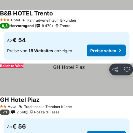
B&B HOTEL Trento
Hotel
Fahrradverleih zum Erkunden
3 Sterne
8,8
Hervorragend
8 470
Trento
€ 54
Ab
Preise von
18 Websites
anzeigen
Preise sehen
Beliebte Wahl
Teilen
Zu
GH Hotel Piaz
Hotel
Traditionelle Trentiner Küche
2 Sterne
7,1
2 548
Pozza di Fassa
€ 56
Ab