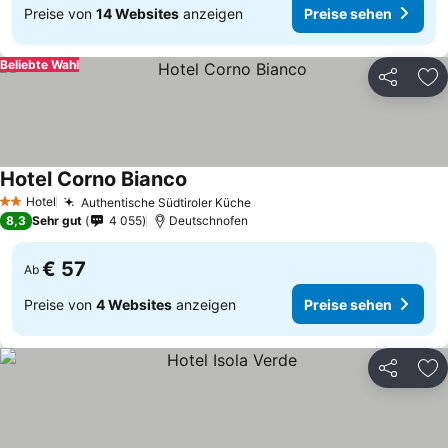
Preise von
14 Websites
anzeigen
Preise sehen
Beliebte Wahl
Teilen
Zu
Hotel Corno Bianco
Hotel
Authentische Südtiroler Küche
2 Sterne
8,3
Sehr gut
4 055
Deutschnofen
€ 57
Ab
Preise von
4 Websites
anzeigen
Preise sehen
Teilen
Zu