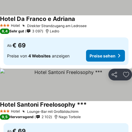
Hotel Da Franco e Adriana
Hotel
Direkter Strandzugang am Ledrosee
3 Sterne
8,4
Sehr gut
3 097
Ledro
€ 69
Ab
Preise von
4 Websites
anzeigen
Preise sehen
Teilen
Zu
Hotel Santoni Freelosophy ***
Hotel
Lounge-Bar mit Großbildschirm
3 Sterne
9,5
Hervorragend
2 102
Nago Torbole
€ 69
Ab