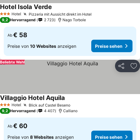
Hotel Isola Verde
Hotel
Pizzeria mit Aussicht direkt im Hotel
3 Sterne
9,2
Hervorragend
2 723
Nago Torbole
€ 58
Ab
Preise von
10 Websites
anzeigen
Preise sehen
Beliebte Wahl
Teilen
Zu
Villaggio Hotel Aquila
Hotel
Blick auf Castel Beseno
3 Sterne
9,2
Hervorragend
4 407
Calliano
€ 60
Ab
Preise von
8 Websites
anzeigen
Preise sehen