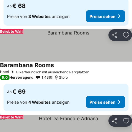
€ 68
Ab
Preise von
3 Websites
anzeigen
Preise sehen
Beliebte Wahl
Teilen
Zu
Barambana Rooms
Hotel
Bikerfreundlich mit ausreichend Parkplätzen
9,0
Hervorragend
1 439
Storo
€ 69
Ab
Preise von
4 Websites
anzeigen
Preise sehen
Beliebte Wahl
Teilen
Zu