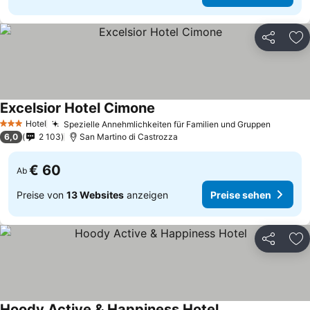
Teilen
Zu
Excelsior Hotel Cimone
Hotel
Spezielle Annehmlichkeiten für Familien und Gruppen
3 Sterne
6,0
2 103
San Martino di Castrozza
€ 60
Ab
Preise von
13 Websites
anzeigen
Preise sehen
Teilen
Zu
Hoody Active & Happiness Hotel