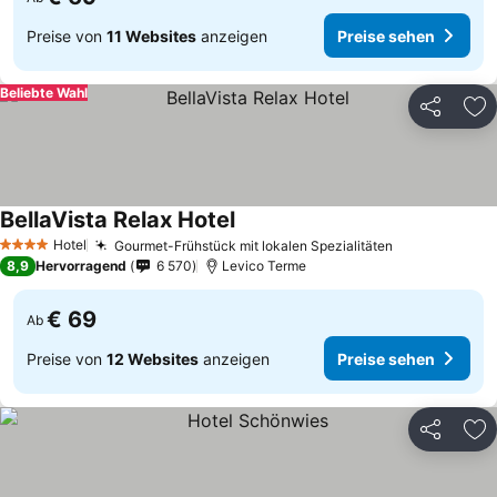
Preise von
11 Websites
anzeigen
Preise sehen
Beliebte Wahl
Teilen
Zu
BellaVista Relax Hotel
Hotel
Gourmet-Frühstück mit lokalen Spezialitäten
4 Sterne
8,9
Hervorragend
6 570
Levico Terme
€ 69
Ab
Preise von
12 Websites
anzeigen
Preise sehen
Teilen
Zu