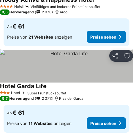
Hotel
Vielfältiges und leckeres Frühstücksbuffet
4 Sterne
9,5
Hervorragend
2 070
Arco
€ 61
Ab
Preise von
21 Websites
anzeigen
Preise sehen
Teilen
Zu
Hotel Garda Life
Hotel
Super Frühstücksbuffet
3 Sterne
9,7
Hervorragend
2 371
Riva del Garda
€ 61
Ab
Preise von
11 Websites
anzeigen
Preise sehen