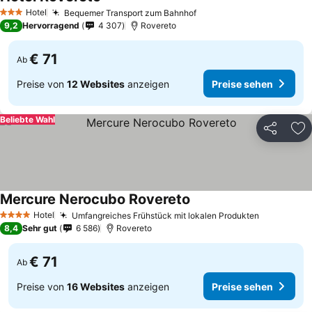
Hotel
Bequemer Transport zum Bahnhof
3 Sterne
9,2
Hervorragend
4 307
Rovereto
€ 71
Ab
Preise von
12 Websites
anzeigen
Preise sehen
Beliebte Wahl
Teilen
Zu
Mercure Nerocubo Rovereto
Hotel
Umfangreiches Frühstück mit lokalen Produkten
4 Sterne
8,4
Sehr gut
6 586
Rovereto
€ 71
Ab
Preise von
16 Websites
anzeigen
Preise sehen