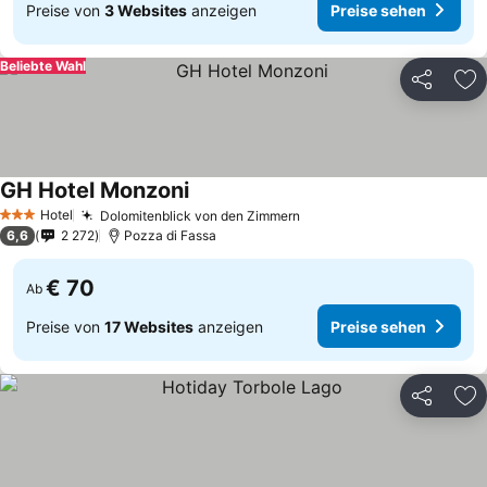
Preise von
3 Websites
anzeigen
Preise sehen
Beliebte Wahl
Teilen
Zu
GH Hotel Monzoni
Hotel
Dolomitenblick von den Zimmern
3 Sterne
6,6
2 272
Pozza di Fassa
€ 70
Ab
Preise von
17 Websites
anzeigen
Preise sehen
Teilen
Zu