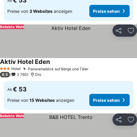
€ 53
Ab
Preise von
3 Websites
anzeigen
Preise sehen
Beliebte Wahl
Teilen
Zu
Aktiv Hotel Eden
Hotel
Panoramablick auf Berge und Täler
3 Sterne
6,5
2 760
Dro
€ 53
Ab
Preise von
15 Websites
anzeigen
Preise sehen
Beliebte Wahl
Teilen
Zu