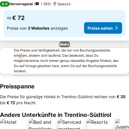
3 Sterne
9,0
Hervorragend
1 283
Spiazzo
€ 72
Ab
Preise von
3 Websites
anzeigen
Preise sehen
Mehr
Die Preise und Verfügbarkeit, die wir von Buchungswebsites
erhalten, ändern sich laufend. Das bedeutet, dass Du
möglicherweise nicht immer genau dasselbe Angebot findest, das
Du auf trivago gesehen hast, wenn Du auf der Buchungswebsite
landest.
Preisspanne
Die Preise für günstige Hotels in Trentino-Südtirol reichen von
‎€ 35
bis
‎€ 72
pro Nacht.
Andere Unterkünfte in Trentino-Südtirol