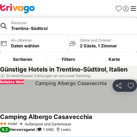
Favoriten
Einlog
Me
Reiseziel
Trentino-Südtirol
An-/Abreise
Gäste und Zimmer
Daten wählen
2 Gäste, 1 Zimmer
Sortieren
Filtern
Karte
Günstige Hotels in Trentino-Südtirol, Italien
So beeinflussen Zahlungen an uns unser Ranking
Beliebte Wahl
Teilen
Zu
Camping Albergo Casavecchia
Hotel
Außenpool und Gartenoase
2 Sterne
9,2
Hervorragend
1 066
Ledro