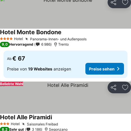
Teilen
Zu
Hotel Monte Bondone
Hotel
Panorama-Innen- und Außenpools
4 Sterne
9,0
Hervorragend
6 986
Trento
€ 67
Ab
Preise von
19 Websites
anzeigen
Preise sehen
Beliebte Wahl
Teilen
Zu
Hotel Alle Piramidi
Hotel
Saisonales Freibad
3 Sterne
8,2
Sehr gut
3 186
Segonzano