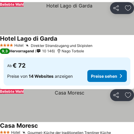
Beliebte Wahl
Teilen
Zu
Hotel Lago di Garda
Hotel
Direkter Strandzugang und Skipisten
4 Sterne
9,3
Hervorragend
10 146
Nago Torbole
€ 72
Ab
Preise von
14 Websites
anzeigen
Preise sehen
Beliebte Wahl
Teilen
Zu
Casa Moresc
Hotel
Gourmet-Küche der traditionellen Trentiner Küche