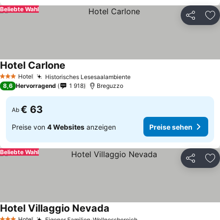
Beliebte Wahl
Teilen
Zu
Hotel Carlone
Hotel
Historisches Lesesaalambiente
3 Sterne
8,6
Hervorragend
1 918
Breguzzo
€ 63
Ab
Preise von
4 Websites
anzeigen
Preise sehen
Beliebte Wahl
Teilen
Zu
Hotel Villaggio Nevada
Hotel
Eigener Familien-Wellnessbereich