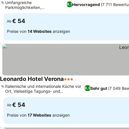
Umfangreiche
Hervorragend
(7 711 Bewert
8,7
Parkmöglichkeiten,
Umfangreiches
Frühstücksbuffet
€ 54
Ab
Preise von
14 Websites
anzeigen
Leonardo Hotel Verona
3 Sterne
Italienische und internationale Küche vor
Sehr gut
(7 049 Be
8,3
Ort, Vielseitige Tagungs- und
Veranstaltungsräume
€ 54
Ab
Preise von
17 Websites
anzeigen