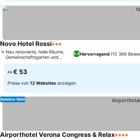
Novo Hotel Rossi
3 Sterne
Neu renovierte, helle Räume,
Hervorragend
(10 366 Bewe
8,9
Gemeinschaftsgarten und
Loungebereich
€ 53
Ab
Preise von
12 Websites
anzeigen
Beliebte Wahl
Airporthotel Verona Congress & Relax
4 Sterne