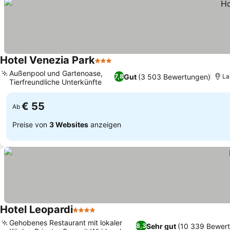
Hotel Venezia Park
3 Sterne
Außenpool und Gartenoase,
Gut
(3 503 Bewertungen)
7,8
La
Tierfreundliche Unterkünfte
€ 55
Ab
Preise von
3 Websites
anzeigen
Hotel Leopardi
4 Sterne
Gehobenes Restaurant mit lokaler
Sehr gut
(10 339 Bewer
8,3