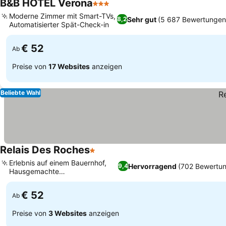
B&B HOTEL Verona
3 Sterne
Moderne Zimmer mit Smart-TVs,
Sehr gut
(5 687 Bewertungen
8,2
Automatisierter Spät-Check-in
€ 52
Ab
Preise von
17 Websites
anzeigen
Beliebte Wahl
Relais Des Roches
1 Sterne
Erlebnis auf einem Bauernhof,
Hervorragend
(702 Bewertu
9,4
Hausgemachte
Frühstücksleckereien
€ 52
Ab
Preise von
3 Websites
anzeigen