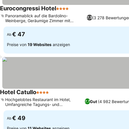
Eurocongressi Hotel
4 Sterne
Panoramablick auf die Bardolino-
(3 278 Bewertunge
7,3
Weinberge, Geräumige Zimmer mit
eigenem Balkon
€ 47
Ab
Preise von
19 Websites
anzeigen
Hotel Catullo
4 Sterne
Hochgelobtes Restaurant im Hotel,
Gut
(4 982 Bewertu
7,7
Umfangreiche Tagungs- und
Veranstaltungsräume
€ 49
Ab
Preise von
11 Websites
anzeigen