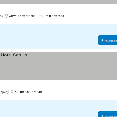
n)
Cavaion Veronese, 19.9 km bis Verona
Preise s
ngen)
7.7 km bis Zentrum
Preise s