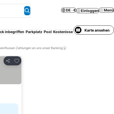
DE · €
Menü
Einloggen
Karte ansehen
ck inbegriffen
Parkplatz
Pool
Kostenlose Stornierung
Klimaanla
eeinflussen Zahlungen an uns unser Ranking
Zu Favoriten hinzufügen
Teilen