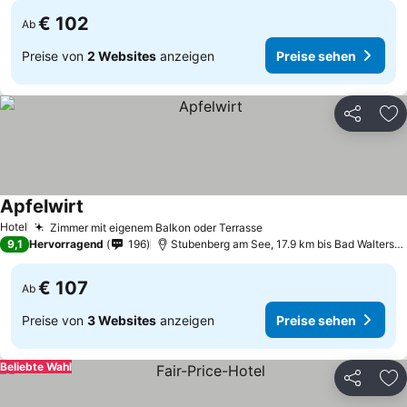
€ 102
Ab
Preise von
2 Websites
anzeigen
Preise sehen
Teilen
Zu
Apfelwirt
Preise sehen
Hotel
Zimmer mit eigenem Balkon oder Terrasse
Preise sehen
9,1
Hervorragend
196
Stubenberg am See, 17.9 km bis Bad Waltersdo
€ 107
Ab
Preise von
3 Websites
anzeigen
Preise sehen
Beliebte Wahl
Teilen
Zu