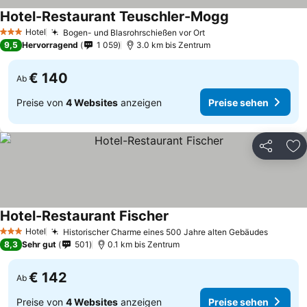
Hotel-Restaurant Teuschler-Mogg
Preise sehen
Hotel
Bogen- und Blasrohrschießen vor Ort
Preise sehen
3 Sterne
9,5
Hervorragend
1 059
3.0 km bis Zentrum
€ 140
Ab
Preise von
4 Websites
anzeigen
Preise sehen
Teilen
Zu
Hotel-Restaurant Fischer
Preise sehen
Hotel
Historischer Charme eines 500 Jahre alten Gebäudes
Preise 
3 Sterne
8,3
Sehr gut
501
0.1 km bis Zentrum
€ 142
Ab
Preise von
4 Websites
anzeigen
Preise sehen