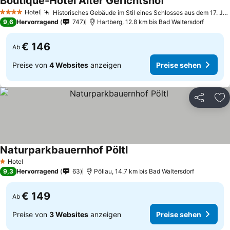
Boutique-Hotel Alter Gerichtshof
Preise sehen
Hotel
Historisches Gebäude im Stil eines Schlosses aus dem 17. Jahrhundert
4 Sterne
9,6
Hervorragend
747
Hartberg, 12.8 km bis Bad Waltersdorf
€ 146
Ab
Preise von
4 Websites
anzeigen
Preise sehen
Teilen
Zu
Naturparkbauernhof Pöltl
Preise sehen
Hotel
1 Sterne
9,3
Hervorragend
63
Pöllau, 14.7 km bis Bad Waltersdorf
€ 149
Ab
Preise von
3 Websites
anzeigen
Preise sehen