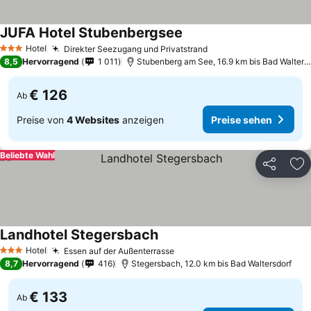
JUFA Hotel Stubenbergsee
Preise sehen
Hotel
Direkter Seezugang und Privatstrand
Preise sehen
3 Sterne
8,5
Hervorragend
1 011
Stubenberg am See, 16.9 km bis Bad Walters
€ 126
Ab
Preise von
4 Websites
anzeigen
Preise sehen
Beliebte Wahl
Teilen
Zu
Landhotel Stegersbach
Preise sehen
Hotel
Essen auf der Außenterrasse
Preise sehen
3 Sterne
8,7
Hervorragend
416
Stegersbach, 12.0 km bis Bad Waltersdorf
€ 133
Ab