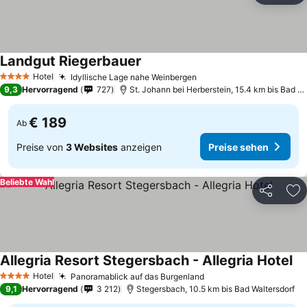
Landgut Riegerbauer
Preise sehen
Hotel
Idyllische Lage nahe Weinbergen
Preise sehen
4 Sterne
9,3
Hervorragend
727
St. Johann bei Herberstein, 15.4 km bis Bad Wa
€ 189
Ab
Preise von
3 Websites
anzeigen
Preise sehen
Beliebte Wahl
Teilen
Zu
Allegria Resort Stegersbach - Allegria Hotel
Pr
Hotel
Panoramablick auf das Burgenland
Preise sehen
4 Sterne
9,1
Hervorragend
3 212
Stegersbach, 10.5 km bis Bad Waltersdorf