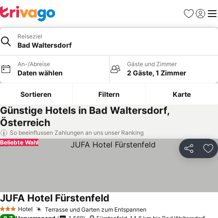
Favoriten
Einlog
Me
Reiseziel
Bad Waltersdorf
An-/Abreise
Gäste und Zimmer
Daten wählen
2 Gäste, 1 Zimmer
Sortieren
Filtern
Karte
Günstige Hotels in Bad Waltersdorf,
Österreich
So beeinflussen Zahlungen an uns unser Ranking
Beliebte Wahl
Teilen
Zu
JUFA Hotel Fürstenfeld
Preise sehen
Hotel
Terrasse und Garten zum Entspannen
Preise sehen
3 Sterne