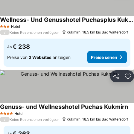
Wellness- Und Genusshotel Puchasplus Kukmirn
Preise sehen
Hotel
3 Sterne
/
Kukmirn, 18.5 km bis Bad Waltersdorf
Keine Rezensionen verfügbar
€ 238
Ab
Preise von
2 Websites
anzeigen
Preise sehen
Teilen
Zu
Genuss- und Wellnesshotel Puchas Kukmirn
Pr
Hotel
4 Sterne
/
Kukmirn, 18.5 km bis Bad Waltersdorf
Keine Rezensionen verfügbar
€ 263
Ab