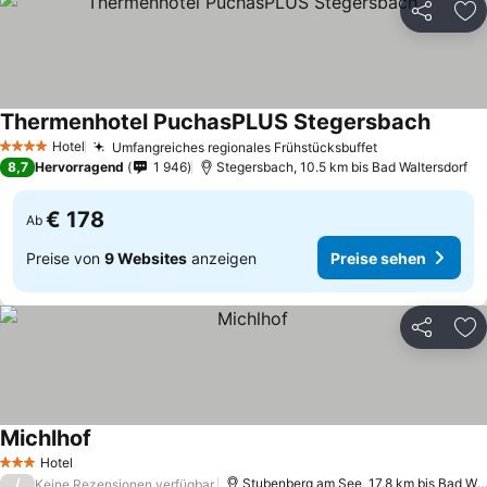
Teilen
Zu
Thermenhotel PuchasPLUS Stegersbach
Preise
Hotel
Umfangreiches regionales Frühstücksbuffet
Preise sehen
4 Sterne
8,7
Hervorragend
1 946
Stegersbach, 10.5 km bis Bad Waltersdorf
€ 178
Ab
Preise von
9 Websites
anzeigen
Preise sehen
Teilen
Zu
Michlhof
Preise sehen
Hotel
3 Sterne
/
Stubenberg am See, 17.8 km bis Bad Wal
Keine Rezensionen verfügbar