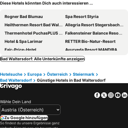
Diese Hotels könnten Dich auch interessieren ...
Rogner Bad Blumau
Spa Resort Styria
Heilthermen Resort Bad Waltersdorf
Allegria Resort Stegersbach - Allegria Hotel
Thermenhotel PuchasPLUS Stegersbach
Falkensteiner Balance Resort Stegersbach
Hotel & Spa Larimar
RETTER Bio-Natur-Resort
Fair-Price-Hotel
Ayurveda Resort MANDIRA
JUFA Hotel Fürstenfeld
Hotel Garni Thermenoase
Bad Waltersdorf: Alle Unterkünfte anzeigen
Maiers Oststeirischer Hof
Genusshotel Riegersburg
Hotelsuche
Europa
Österreich
Steiermark
JUFA Hotel Stubenbergsee
JUFA Hotel Pöllau
Bad Waltersdorf
Günstige Hotels in Bad Waltersdorf
Hotel-Restaurant Teuschler-Mogg
Ballonhotel Thaller
Gasthof zum Hirschen
Boutique Hotel Erla
Facebook
Twitter
Insta
Yo
Vitalhotel Strobl
Panoramahof Ziegler
Wähle Dein Land
Landhaus Florian
Kirchenwirt Stubenberg Kunsthotel
Hotel-Restaurant Fischer
Apfelwirt
Zu Google hinzufügen
So findest du unsere Ergebnisse ganz
Gasthof Gruber
Riegersburgerhof