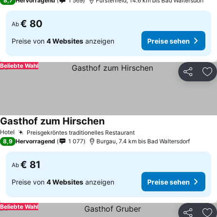
8,7
Hervorragend
1 569
Fürstenfeld, 14.6 km bis Bad Waltersdorf
€ 80
Ab
Preise von
4 Websites
anzeigen
Preise sehen
Beliebte Wahl
Teilen
Zu
Gasthof zum Hirschen
Preise sehen
Hotel
Preisgekröntes traditionelles Restaurant
Preise sehen
8,9
Hervorragend
1 077
Burgau, 7.4 km bis Bad Waltersdorf
€ 81
Ab
Preise von
4 Websites
anzeigen
Preise sehen
Beliebte Wahl