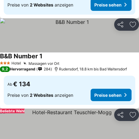
Preise von
2 Websites
anzeigen
Preise sehen
Teilen
Zu
B&B Number 1
Preise sehen
Hotel
Massagen vor Ort
Preise sehen
3 Sterne
9,2
Hervorragend
284
Rudersdorf, 18.8 km bis Bad Waltersdorf
€ 134
Ab
Preise von
2 Websites
anzeigen
Preise sehen
Beliebte Wahl
Teilen
Zu