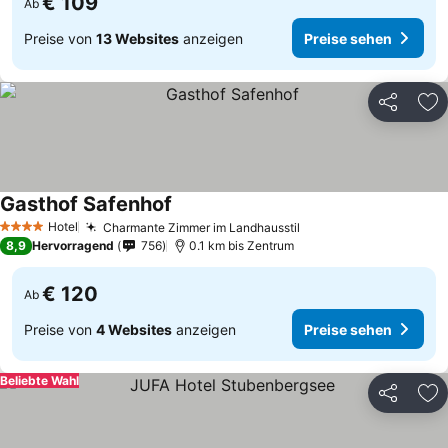
€ 109
Ab
Preise von
13 Websites
anzeigen
Preise sehen
Teilen
Zu
Gasthof Safenhof
Preise sehen
Hotel
Charmante Zimmer im Landhausstil
Preise sehen
4 Sterne
8,9
Hervorragend
756
0.1 km bis Zentrum
€ 120
Ab
Preise von
4 Websites
anzeigen
Preise sehen
Beliebte Wahl
Teilen
Zu