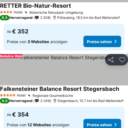
RETTER Bio-Natur-Resort
Preise sehen
Hotel
Malerische Naturpark-Umgebung
Preise sehen
4 Sterne
9,5
Hervorragend
2 208
Pöllauberg, 18.5 km bis Bad Waltersdorf
€ 352
Ab
Preise von
3 Websites
anzeigen
Preise sehen
Beliebte Wahl
Teilen
Zu
Falkensteiner Balance Resort Stegersbach
Prei
Hotel
Regionale Gourmetküche
Preise sehen
5 Sterne
9,0
Hervorragend
3 249
Stegersbach, 10.7 km bis Bad Waltersdorf
€ 354
Ab
Preise von
12 Websites
anzeigen
Preise sehen