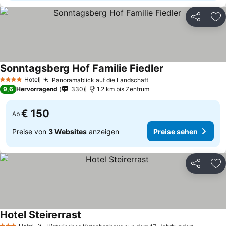
Teilen
Zu
Sonntagsberg Hof Familie Fiedler
Preise sehen
Hotel
Panoramablick auf die Landschaft
Preise sehen
4 Sterne
9,6
Hervorragend
330
1.2 km bis Zentrum
€ 150
Ab
Preise von
3 Websites
anzeigen
Preise sehen
Teilen
Zu
Hotel Steirerrast
Preise sehen