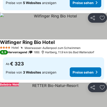
Preise von
5 Websites
anzeigen
Preise sehen
Teilen
Zu
Wilfinger Ring Bio Hotel
Preise sehen
Hotel
Meerwasser-Außenpool zum Schwimmen
Preise sehen
4 Sterne
8,9
Hervorragend
189
Hartberg, 11.9 km bis Bad Waltersdorf
€ 323
Ab
Preise von
3 Websites
anzeigen
Preise sehen
Beliebte Wahl
Teilen
Zu