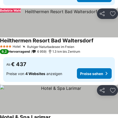
Beliebte Wahl
Teilen
Zu
Heilthermen Resort Bad Waltersdorf
Preise sehe
Hotel
Ruhiger Naturbadesee im Freien
Preise sehen
4 Sterne
9,2
Hervorragend
6 959
1.3 km bis Zentrum
€ 437
Ab
Preise von
4 Websites
anzeigen
Preise sehen
Teilen
Zu
Hotel & Spa Larimar