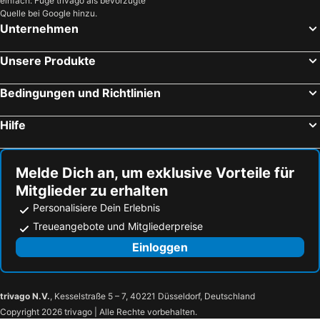
einfach: Füge trivago als bevorzugte
Sonntagsberg Hof Familie Fiedler
Gasthof Safenhof
Quelle bei Google hinzu.
Unternehmen
Landhotel Stegersbach
Der Schildbacherhof
Boutique-Hotel Alter Gerichtshof
Thermenpension Gigler
Unsere Produkte
Hotel Steirerrast
Breitenfelderhof zur Riegersburg
Bedingungen und Richtlinien
Wilfinger Ring Bio Hotel
Gasthof Restaurant Zum Brauhaus
Landgut Riegerbauer
Lagler
Hilfe
B&B Number 1
Gasthof Pack "Zur Lebing Au"
Schreiners Berghof
Himmlisch Urlauben Söchau
Melde Dich an, um exklusive Vorteile für
Landhotel Stegersbach
Michlhof
Mitglieder zu erhalten
Arkadenhof Kurtz
Genuss- und Wellnesshotel Puchas Kukmirn
Personalisiere Dein Erlebnis
Hotel Restaurant Pusswald
Naturparkbauernhof Pöltl
Treueangebote und Mitgliederpreise
Wilfinger Thermal Biodorf
Hotel Bad Blumauerhof
Einloggen
Englstorfer
Arkadenhof Flasch
Landlust-Ferienhaus Am Rosenhof
Hotel Hubertus
trivago N.V.
, Kesselstraße 5 – 7, 40221 Düsseldorf, Deutschland
im Schloss Stubenberg
Groß Genuss
Copyright 2026 trivago | Alle Rechte vorbehalten.