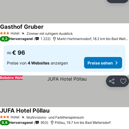
Teilen
Zu
Gasthof Gruber
Preise sehen
Hotel
Zimmer mit ruhigem Ausblick
Preise sehen
3 Sterne
9,2
Hervorragend
1 222
Markt Hartmannsdorf, 18.2 km bis Bad Walter
€ 96
Ab
Preise von
4 Websites
anzeigen
Preise sehen
Beliebte Wahl
Teilen
Zu
JUFA Hotel Pöllau
Preise sehen
Hotel
Multivisions- und Farbtherapieraum
Preise sehen
3 Sterne
8,6
Hervorragend
953
Pöllau, 19.7 km bis Bad Waltersdorf