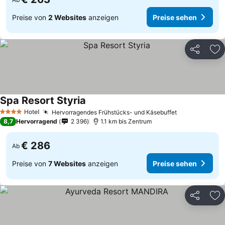
Preise von
2 Websites
anzeigen
Preise sehen
Teilen
Zu
Spa Resort Styria
Preise sehen
Hotel
Hervorragendes Frühstücks- und Käsebuffet
Preise sehen
4 Sterne
8,7
Hervorragend
2 396
1.1 km bis Zentrum
€ 286
Ab
Preise von
7 Websites
anzeigen
Preise sehen
Teilen
Zu