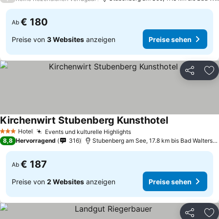
€ 180
Ab
Preise von
3 Websites
anzeigen
Preise sehen
Teilen
Zu
Kirchenwirt Stubenberg Kunsthotel
Preise sehen
Hotel
Events und kulturelle Highlights
Preise sehen
3 Sterne
8,8
Hervorragend
316
Stubenberg am See, 17.8 km bis Bad Waltersdo
€ 187
Ab
Preise von
2 Websites
anzeigen
Preise sehen
Teilen
Zu