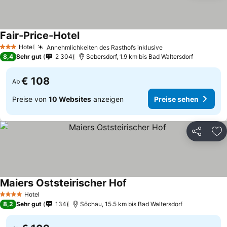
Fair-Price-Hotel
Preise sehen
Hotel
Annehmlichkeiten des Rasthofs inklusive
Preise sehen
3 Sterne
8,4
Sehr gut
2 304
Sebersdorf, 1.9 km bis Bad Waltersdorf
€ 108
Ab
Preise von
10 Websites
anzeigen
Preise sehen
Teilen
Zu
Maiers Oststeirischer Hof
Preise sehen
Hotel
4 Sterne
8,2
Sehr gut
134
Söchau, 15.5 km bis Bad Waltersdorf