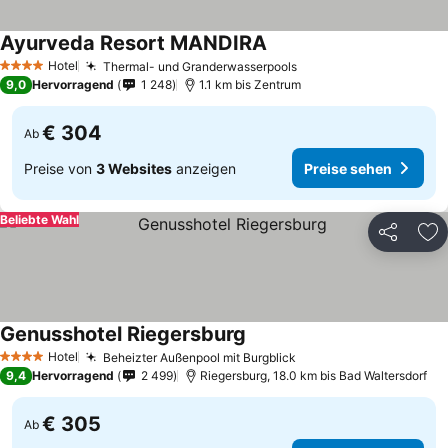
Ayurveda Resort MANDIRA
Preise sehen
Hotel
Thermal- und Granderwasserpools
Preise sehen
4 Sterne
9,0
Hervorragend
1 248
1.1 km bis Zentrum
€ 304
Ab
Preise von
3 Websites
anzeigen
Preise sehen
Beliebte Wahl
Teilen
Zu
Genusshotel Riegersburg
Preise sehen
Hotel
Beheizter Außenpool mit Burgblick
Preise sehen
4 Sterne
9,4
Hervorragend
2 499
Riegersburg, 18.0 km bis Bad Waltersdorf
€ 305
Ab