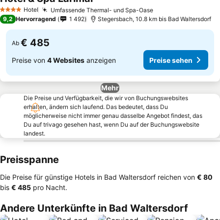
Preise sehen
Hotel
Umfassende Thermal- und Spa-Oase
Preise sehen
4 Sterne
9,2
Hervorragend
1 492
Stegersbach, 10.8 km bis Bad Waltersdorf
€ 485
Ab
Preise von
4 Websites
anzeigen
Preise sehen
Mehr
Die Preise und Verfügbarkeit, die wir von Buchungswebsites
erhalten, ändern sich laufend. Das bedeutet, dass Du
möglicherweise nicht immer genau dasselbe Angebot findest, das
Du auf trivago gesehen hast, wenn Du auf der Buchungswebsite
landest.
Preisspanne
Die Preise für günstige Hotels in Bad Waltersdorf reichen von
‎€ 80
bis
‎€ 485
pro Nacht.
Andere Unterkünfte in Bad Waltersdorf