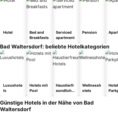
Hotel
Bed and
Serviced
Pension
Apar
Breakfasts
apartment
Bad Waltersdorf: beliebte Hotelkategorien
Luxushote
Hotels mit
Haustierfr
Wellnessh
Hotel
ls
Pool
eundliche
otels
Park
Hotels
Günstige Hotels in der Nähe von Bad
Waltersdorf