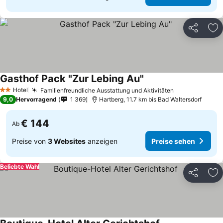
Teilen
Zu
Gasthof Pack "Zur Lebing Au"
Preise sehen
Hotel
Familienfreundliche Ausstattung und Aktivitäten
Preise sehen
2 Sterne
9,0
Hervorragend
1 369
Hartberg, 11.7 km bis Bad Waltersdorf
€ 144
Ab
Preise von
3 Websites
anzeigen
Preise sehen
Beliebte Wahl
Teilen
Zu