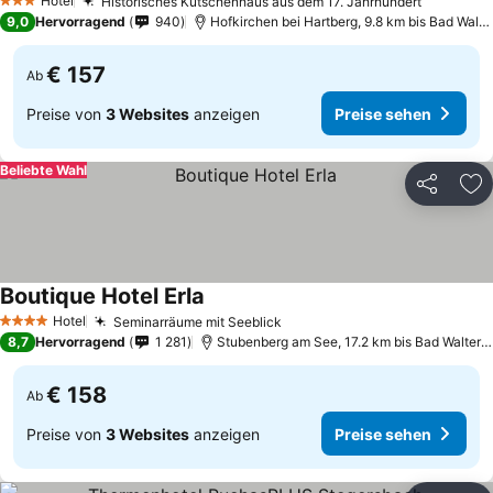
Hotel
Historisches Kutschenhaus aus dem 17. Jahrhundert
Preise s
3 Sterne
9,0
Hervorragend
940
Hofkirchen bei Hartberg, 9.8 km bis Bad Walte
€ 157
Ab
Preise von
3 Websites
anzeigen
Preise sehen
Beliebte Wahl
Teilen
Zu
Boutique Hotel Erla
Preise sehen
Hotel
Seminarräume mit Seeblick
Preise sehen
4 Sterne
8,7
Hervorragend
1 281
Stubenberg am See, 17.2 km bis Bad Waltersd
€ 158
Ab
Preise von
3 Websites
anzeigen
Preise sehen