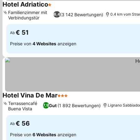
Hotel Adriatico
1 Sterne
Preise sehen
Familienzimmer mit
(3 142 Bewertungen)
6,4
0.4 km vom Stran
Verbindungstür
Preise sehen
€ 51
Ab
Preise von
4 Websites
anzeigen
Hotel Vina De Mar
3 Sterne
Preise sehen
Terrassencafé
Gut
(1 892 Bewertungen)
7,9
Lignano Sabbiadoro
Buena Vista
Preise sehen
€ 56
Ab
Preise von
6 Websites
anzeigen