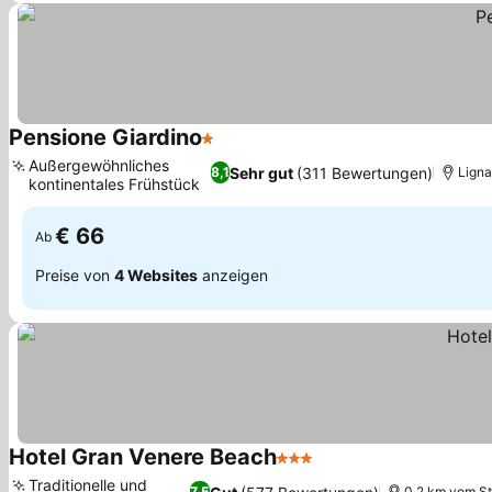
Pensione Giardino
1 Sterne
Preise sehen
Außergewöhnliches
Sehr gut
(311 Bewertungen)
8,1
Ligna
kontinentales Frühstück
Preise sehen
€ 66
Ab
Preise von
4 Websites
anzeigen
Hotel Gran Venere Beach
3 Sterne
Preise sehen
Traditionelle und
7,5
0.2 km vom St