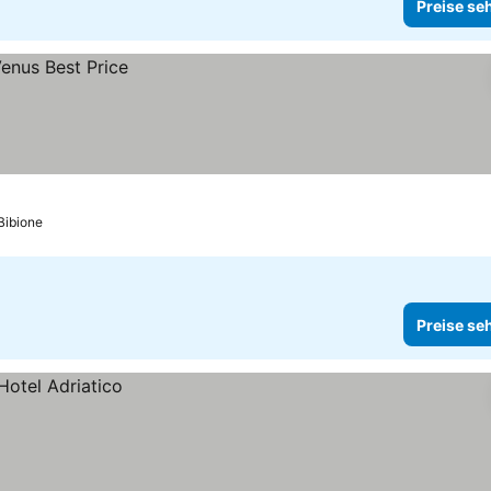
Preise se
 Bibione
Preise se