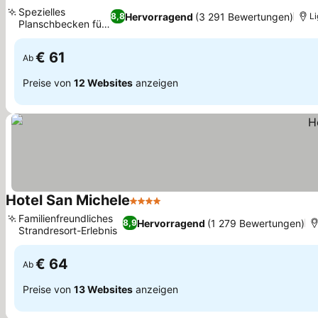
4 Sterne
Preise sehen
Spezielles
Hervorragend
(3 291 Bewertungen)
8,8
Li
Planschbecken für
Preise sehen
Kinder
€ 61
Ab
Preise von
12 Websites
anzeigen
Hotel San Michele
4 Sterne
Preise sehen
Familienfreundliches
Hervorragend
(1 279 Bewertungen)
8,9
Strandresort-Erlebnis
Preise sehen
€ 64
Ab
Preise von
13 Websites
anzeigen