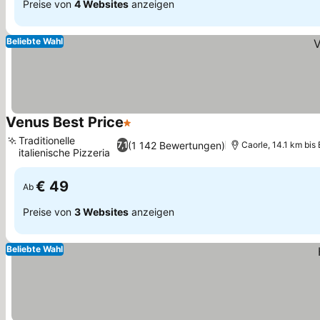
Preise von
4 Websites
anzeigen
Beliebte Wahl
Venus Best Price
1 Sterne
Preise sehen
Traditionelle
(1 142 Bewertungen)
7,1
Caorle, 14.1 km bis
italienische Pizzeria
Preise sehen
€ 49
Ab
Preise von
3 Websites
anzeigen
Beliebte Wahl