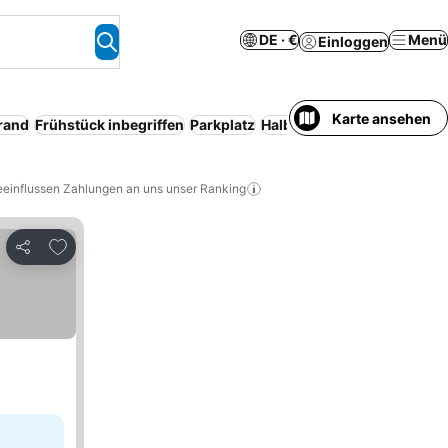
DE · €
Menü
Einloggen
Karte ansehen
rand
Frühstück inbegriffen
Parkplatz
Halbpension
Klimaanlage
eeinflussen Zahlungen an uns unser Ranking
Zu Favoriten hinzufügen
Teilen