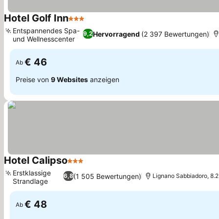
Hotel Golf Inn
3 Sterne
Preise sehen
Entspannendes Spa-
Hervorragend
(2 397 Bewertungen)
9,2
und Wellnesscenter
Preise sehen
€ 46
Ab
Preise von
9 Websites
anzeigen
Hotel Calipso
3 Sterne
Preise sehen
Erstklassige
(1 505 Bewertungen)
6,8
Lignano Sabbiadoro, 8.2
Strandlage
Preise sehen
€ 48
Ab