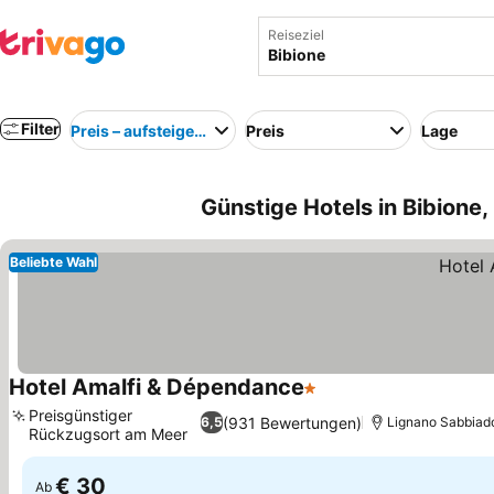
Reiseziel
Filter
Preis – aufsteigend
Preis
Lage
Günstige Hotels in Bibione, 
Beliebte Wahl
Hotel Amalfi & Dépendance
1 Sterne
Preise sehen
Preisgünstiger
(931 Bewertungen)
6,5
Lignano Sabbiado
Rückzugsort am Meer
Preise sehen
€ 30
Ab