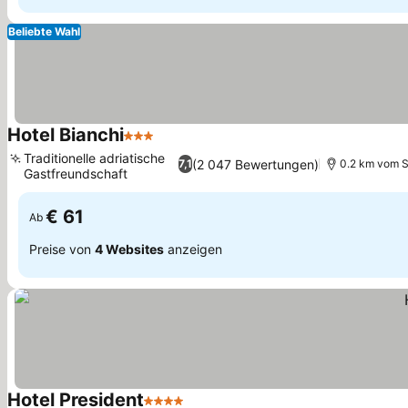
Beliebte Wahl
Hotel Bianchi
3 Sterne
Preise sehen
Traditionelle adriatische
(2 047 Bewertungen)
7,1
0.2 km vom S
Gastfreundschaft
Preise sehen
€ 61
Ab
Preise von
4 Websites
anzeigen
Hotel President