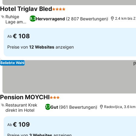
Hotel Triglav Bled
4 Sterne
Ruhige
Hervorragend
(2 807 Bewertungen)
9,3
2.4 km bis 
Lage am
See
€ 108
Ab
Preise von
12 Websites
anzeigen
Beliebte Wahl
Pension MOYCHI
3 Sterne
Restaurant Krek
Gut
(961 Bewertungen)
7,7
Radovljica, 3.6 km
direkt im Hotel
€ 109
Ab
Preise von
3 Websites
anzeigen