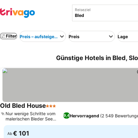
Reiseziel
Filter
Preis – aufsteigend
Preis
Lage
Günstige Hotels in Bled, S
Old Bled House
3 Sterne
Nur wenige Schritte vom
Hervorragend
(2 549 Bewertung
9,4
malerischen Bleder See
entfernt
€ 101
Ab