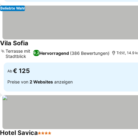
Beliebte Wahl
Vila Sofia
Terrasse mit
Hervorragend
(386 Bewertungen)
9,2
Tržič, 14.9 
Stadtblick
€ 125
Ab
Preise von
2 Websites
anzeigen
Hotel Savica
4 Sterne