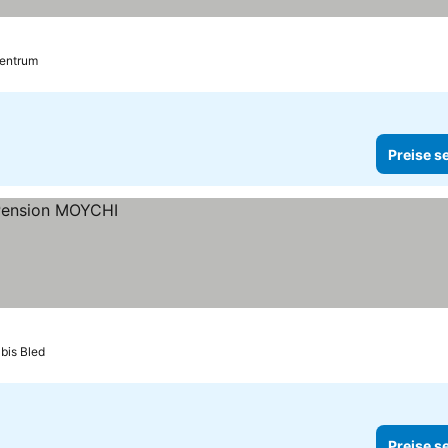
Zentrum
Preise s
 bis Bled
Preise s