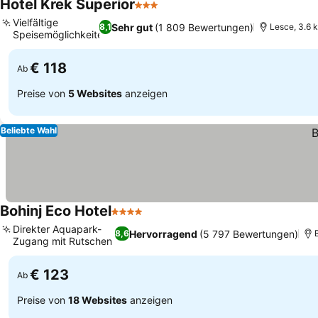
Hotel Krek Superior
3 Sterne
Vielfältige
Sehr gut
(1 809 Bewertungen)
8,1
Lesce, 3.6 
Speisemöglichkeiten
€ 118
Ab
Preise von
5 Websites
anzeigen
Beliebte Wahl
Bohinj Eco Hotel
4 Sterne
Direkter Aquapark-
Hervorragend
(5 797 Bewertungen)
8,6
Zugang mit Rutschen
€ 123
Ab
Preise von
18 Websites
anzeigen