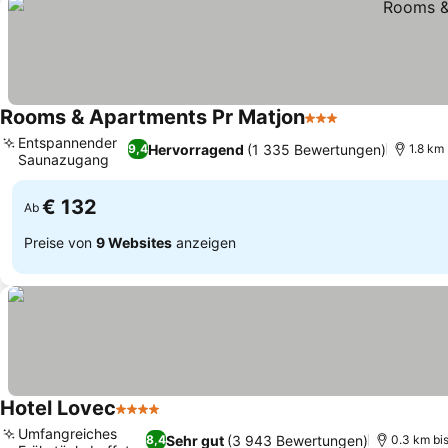
Rooms & Apartments Pr Matjon
3 Sterne
Entspannender
Hervorragend
(1 335 Bewertungen)
9,4
1.8 km
Saunazugang
€ 132
Ab
Preise von
9 Websites
anzeigen
Hotel Lovec
4 Sterne
Umfangreiches
Sehr gut
(3 943 Bewertungen)
8,4
0.3 km bi