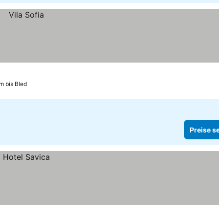
km bis Bled
Preise s