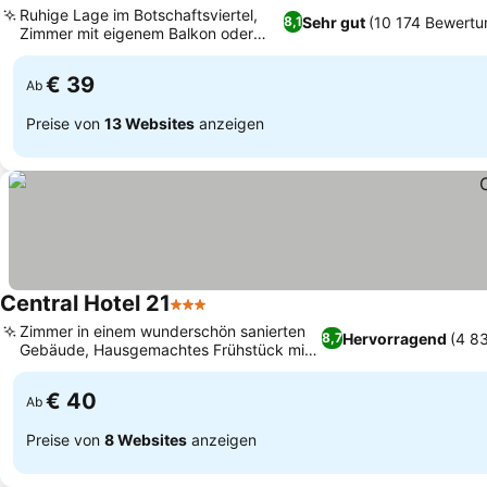
Ruhige Lage im Botschaftsviertel,
Sehr gut
(10 174 Bewertu
8,1
Zimmer mit eigenem Balkon oder
Terrasse
€ 39
Ab
Preise von
13 Websites
anzeigen
Central Hotel 21
3 Sterne
Zimmer in einem wunderschön sanierten
Hervorragend
(4 8
8,7
Gebäude, Hausgemachtes Frühstück mit
frischen Croissants
€ 40
Ab
Preise von
8 Websites
anzeigen