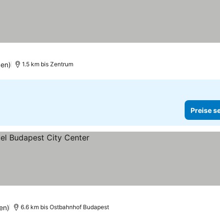
en)
1.5 km bis Zentrum
Preise s
en)
6.6 km bis Ostbahnhof Budapest