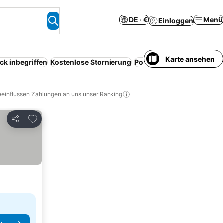
DE · €
Menü
Einloggen
Karte ansehen
ck inbegriffen
Kostenlose Stornierung
Pool
Serviced apartment
eeinflussen Zahlungen an uns unser Ranking
Zu Favoriten hinzufügen
Teilen