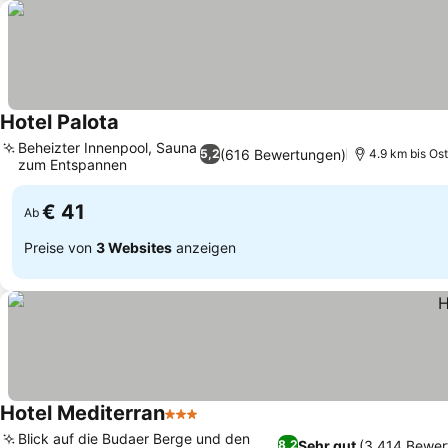
Hotel Palota
Beheizter Innenpool, Sauna
(616 Bewertungen)
5,2
4.9 km bis Os
zum Entspannen
€ 41
Ab
Preise von
3 Websites
anzeigen
Hotel Mediterran
3 Sterne
Blick auf die Budaer Berge und den
Sehr gut
(3 414 Bewer
8,2