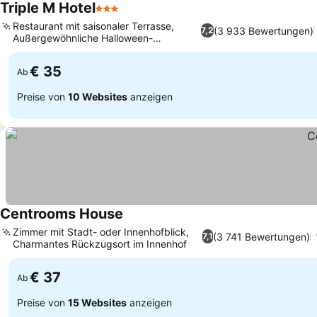
Triple M Hotel
3 Sterne
Restaurant mit saisonaler Terrasse,
(3 933 Bewertungen)
7,2
Außergewöhnliche Halloween-
Dekoration
€ 35
Ab
Preise von
10 Websites
anzeigen
Centrooms House
Zimmer mit Stadt- oder Innenhofblick,
(3 741 Bewertungen)
7,1
Charmantes Rückzugsort im Innenhof
€ 37
Ab
Preise von
15 Websites
anzeigen