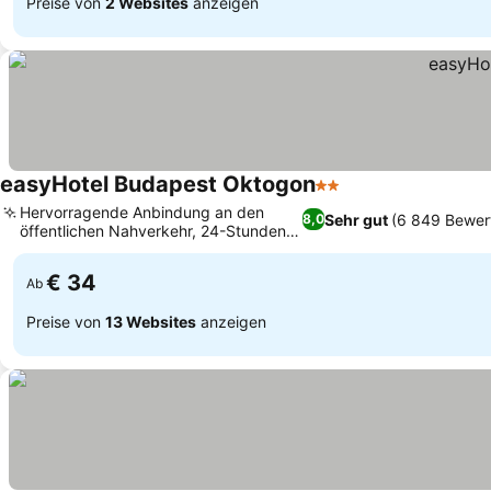
Preise von
2 Websites
anzeigen
easyHotel Budapest Oktogon
2 Sterne
Hervorragende Anbindung an den
Sehr gut
(6 849 Bewer
8,0
öffentlichen Nahverkehr, 24-Stunden-
Rezeption
€ 34
Ab
Preise von
13 Websites
anzeigen