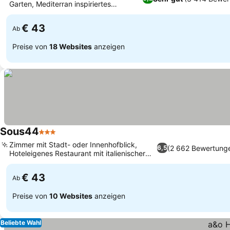
Garten, Mediterran inspiriertes
modernes Dekor
€ 43
Ab
Preise von
18 Websites
anzeigen
Sous44
3 Sterne
Zimmer mit Stadt- oder Innenhofblick,
(2 662 Bewertung
6,5
Hoteleigenes Restaurant mit italienischer
Küche
€ 43
Ab
Preise von
10 Websites
anzeigen
Beliebte Wahl