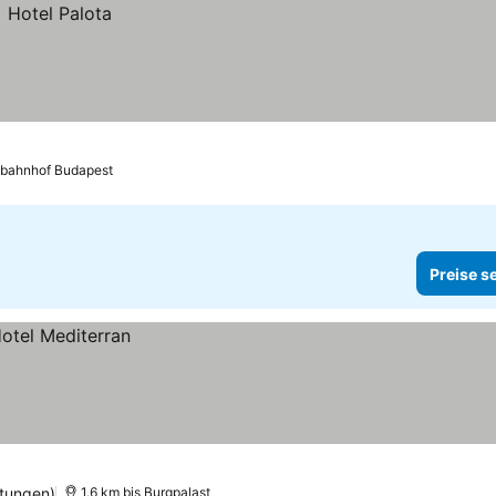
tbahnhof Budapest
Preise s
tungen)
1.6 km bis Burgpalast