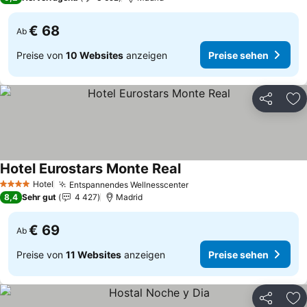
€ 68
Ab
Preise von
10 Websites
anzeigen
Preise sehen
Teilen
Zu
Hotel Eurostars Monte Real
Preise sehen
Hotel
Entspannendes Wellnesscenter
Preise sehen
4 Sterne
8,4
Sehr gut
4 427
Madrid
€ 69
Ab
Preise von
11 Websites
anzeigen
Preise sehen
Teilen
Zu