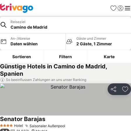
Favoriten
Einlog
Me
Reiseziel
Camino de Madrid
An-/Abreise
Gäste und Zimmer
Daten wählen
2 Gäste, 1 Zimmer
Sortieren
Filtern
Karte
Günstige Hotels in Camino de Madrid,
Spanien
So beeinflussen Zahlungen an uns unser Ranking
Teilen
Zu
Senator Barajas
Preise sehen
Hotel
Saisonaler Außenpool
Preise sehen
4 Sterne