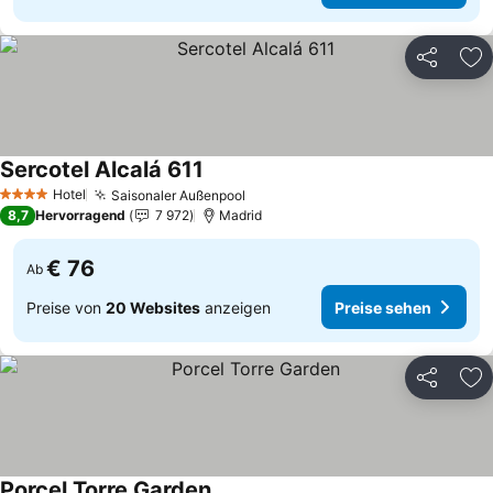
Teilen
Zu
Sercotel Alcalá 611
Preise sehen
Hotel
Saisonaler Außenpool
Preise sehen
4 Sterne
8,7
Hervorragend
7 972
Madrid
€ 76
Ab
Preise von
20 Websites
anzeigen
Preise sehen
Teilen
Zu
Porcel Torre Garden