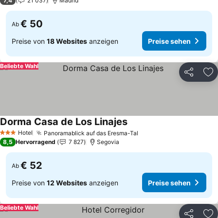
7,4
21 037
Madrid
€ 50
Ab
Preise von
18 Websites
anzeigen
Preise sehen
Beliebte Wahl
Teilen
Zu
Dorma Casa de Los Linajes
Preise sehen
Hotel
Panoramablick auf das Eresma-Tal
Preise sehen
3 Sterne
8,5
Hervorragend
7 827
Segovia
€ 52
Ab
Preise von
12 Websites
anzeigen
Preise sehen
Beliebte Wahl