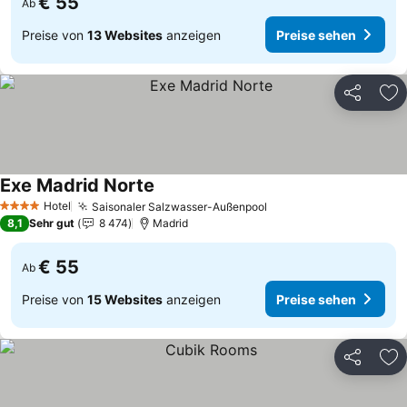
€ 55
Ab
Preise von
13 Websites
anzeigen
Preise sehen
Teilen
Zu
Exe Madrid Norte
Preise sehen
Hotel
Saisonaler Salzwasser-Außenpool
Preise sehen
4 Sterne
8,1
Sehr gut
8 474
Madrid
€ 55
Ab
Preise von
15 Websites
anzeigen
Preise sehen
Teilen
Zu