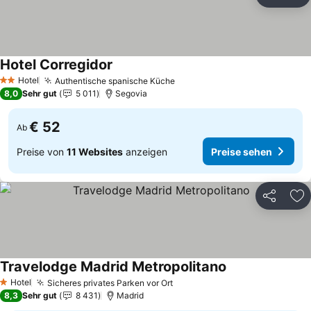
Teilen
Zu
Hotel Corregidor
Preise sehen
Hotel
Authentische spanische Küche
Preise sehen
2 Sterne
8,0
Sehr gut
5 011
Segovia
€ 52
Ab
Preise von
11 Websites
anzeigen
Preise sehen
Teilen
Zu
Travelodge Madrid Metropolitano
Preise sehen
Hotel
Sicheres privates Parken vor Ort
Preise sehen
1 Sterne
8,3
Sehr gut
8 431
Madrid