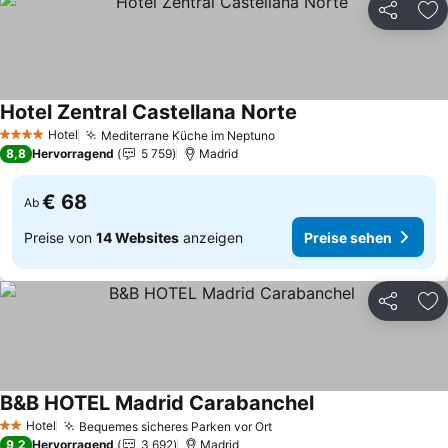
Teilen
Zu
Hotel Zentral Castellana Norte
Preise sehen
Hotel
Mediterrane Küche im Neptuno
Preise sehen
4 Sterne
8,8
Hervorragend
5 759
Madrid
€ 68
Ab
Preise von
14 Websites
anzeigen
Preise sehen
Teilen
Zu
B&B HOTEL Madrid Carabanchel
Preise sehen
Hotel
Bequemes sicheres Parken vor Ort
Preise sehen
2 Sterne
9,2
Hervorragend
3 692
Madrid