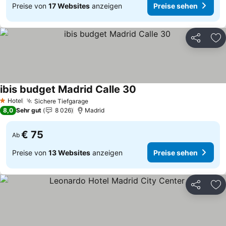
Preise von
17 Websites
anzeigen
Preise sehen
Teilen
Zu
ibis budget Madrid Calle 30
Preise sehen
Hotel
Sichere Tiefgarage
Preise sehen
1 Sterne
8,0
Sehr gut
8 026
Madrid
€ 75
Ab
Preise von
13 Websites
anzeigen
Preise sehen
Teilen
Zu