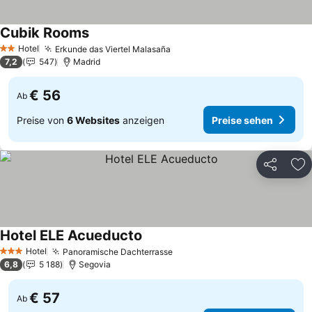
Cubik Rooms
Preise sehen
Hotel
Erkunde das Viertel Malasaña
Preise sehen
2 Sterne
7,2
547
Madrid
€ 56
Ab
Preise von
6 Websites
anzeigen
Preise sehen
Teilen
Zu
Hotel ELE Acueducto
Preise sehen
Hotel
Panoramische Dachterrasse
Preise sehen
3 Sterne
6,8
5 188
Segovia
€ 57
Ab