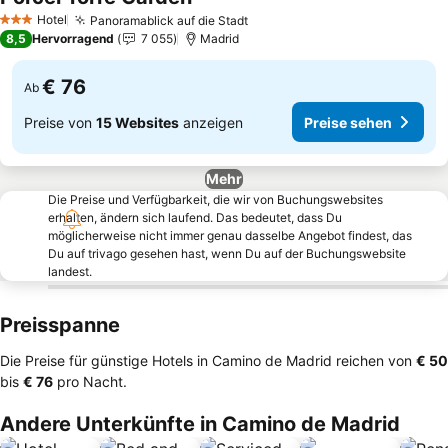
Preise sehen
Hotel
Panoramablick auf die Stadt
Preise sehen
3 Sterne
8,5
Hervorragend
7 055
Madrid
€ 76
Ab
Preise von
15 Websites
anzeigen
Preise sehen
Mehr
Die Preise und Verfügbarkeit, die wir von Buchungswebsites
erhalten, ändern sich laufend. Das bedeutet, dass Du
möglicherweise nicht immer genau dasselbe Angebot findest, das
Du auf trivago gesehen hast, wenn Du auf der Buchungswebsite
landest.
Preisspanne
Die Preise für günstige Hotels in Camino de Madrid reichen von
‎€ 50
bis
‎€ 76
pro Nacht.
Andere Unterkünfte in Camino de Madrid