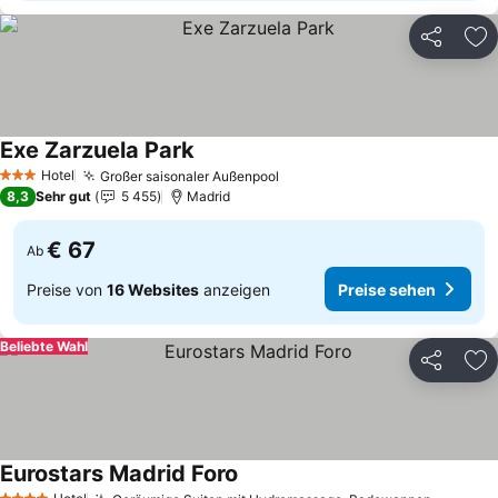
Teilen
Zu
Exe Zarzuela Park
Preise sehen
Hotel
Großer saisonaler Außenpool
Preise sehen
3 Sterne
8,3
Sehr gut
5 455
Madrid
€ 67
Ab
Preise von
16 Websites
anzeigen
Preise sehen
Beliebte Wahl
Teilen
Zu
Eurostars Madrid Foro
Preise sehen