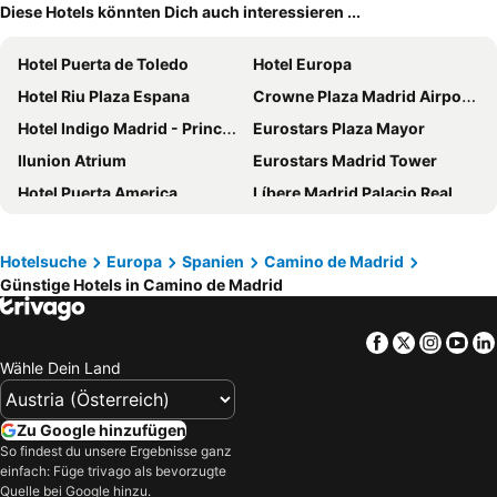
Diese Hotels könnten Dich auch interessieren ...
Hotel Puerta de Toledo
Hotel Europa
Hotel Riu Plaza Espana
Crowne Plaza Madrid Airport By Ihg
Hotel Indigo Madrid - Princesa By Ihg
Eurostars Plaza Mayor
Ilunion Atrium
Eurostars Madrid Tower
Hotel Puerta America
Líbere Madrid Palacio Real
Novotel Madrid City Las Ventas
NYX Hotel Madrid by Leonardo Hotels
H10 Tribeca
Leonardo Hotel Madrid City Center
Hotelsuche
Europa
Spanien
Camino de Madrid
Günstige Hotels in Camino de Madrid
Inhala Hotel Garden
Emperador
Ibis Styles Madrid City Las Ventas
Porcel Ganivet
Facebook
Twitter
Insta
Yo
Ilunion Pio XII
NH Madrid Ribera del Manzanares
Wähle Dein Land
Senator Barajas
Hotel Liabeny
Ilunion Suites Madrid
Hotel Villa Real
Zu Google hinzufügen
Dear Hotel Madrid
Hotel Moderno
So findest du unsere Ergebnisse ganz
einfach: Füge trivago als bevorzugte
Pestana CR7 Gran Vía Madrid
Optimi Rooms Madrid
Quelle bei Google hinzu.