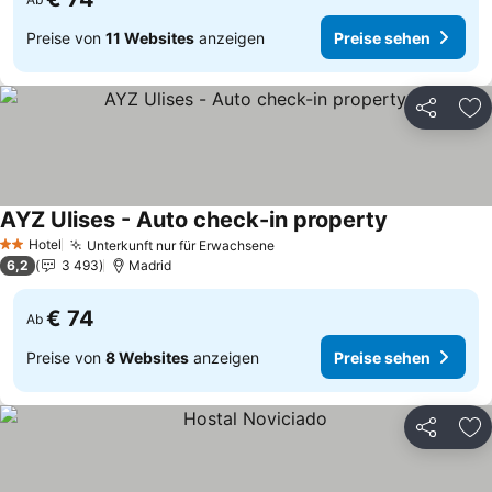
Preise von
11 Websites
anzeigen
Preise sehen
Teilen
Zu
AYZ Ulises - Auto check-in property
Preise sehen
Hotel
Unterkunft nur für Erwachsene
Preise sehen
2 Sterne
6,2
3 493
Madrid
€ 74
Ab
Preise von
8 Websites
anzeigen
Preise sehen
Teilen
Zu