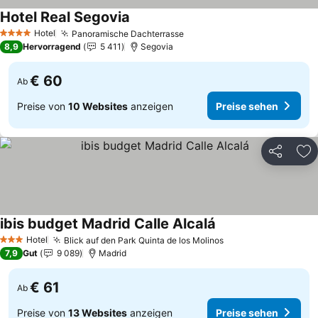
Hotel Real Segovia
Preise sehen
Hotel
Panoramische Dachterrasse
Preise sehen
4 Sterne
8,9
Hervorragend
5 411
Segovia
€ 60
Ab
Preise von
10 Websites
anzeigen
Preise sehen
Teilen
Zu
ibis budget Madrid Calle Alcalá
Preise sehen
Hotel
Blick auf den Park Quinta de los Molinos
Preise sehen
3 Sterne
7,9
Gut
9 089
Madrid
€ 61
Ab
Preise von
13 Websites
anzeigen
Preise sehen