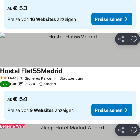
€ 53
Ab
Preise von
16 Websites
anzeigen
Preise sehen
Teilen
Zu
Hostal Flat55Madrid
Preise sehen
Hotel
Sicheres Parken im Stadtzentrum
Preise sehen
2 Sterne
7,7
Gut
3 224
Madrid
€ 54
Ab
Preise von
9 Websites
anzeigen
Preise sehen
Beliebte Wahl
Teilen
Zu