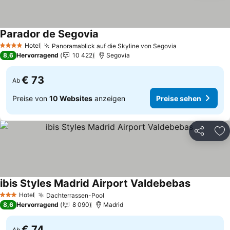
Parador de Segovia
Preise sehen
Hotel
Panoramablick auf die Skyline von Segovia
Preise sehen
4 Sterne
8,6
Hervorragend
10 422
Segovia
€ 73
Ab
Preise von
10 Websites
anzeigen
Preise sehen
Teilen
Zu
ibis Styles Madrid Airport Valdebebas
Preise se
Hotel
Dachterrassen-Pool
Preise sehen
3 Sterne
8,6
Hervorragend
8 090
Madrid
€ 74
Ab