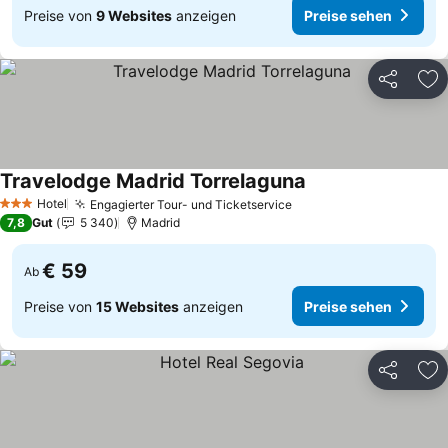
Preise von
9 Websites
anzeigen
Preise sehen
Teilen
Zu
Travelodge Madrid Torrelaguna
Preise sehen
Hotel
Engagierter Tour- und Ticketservice
Preise sehen
3 Sterne
7,8
Gut
5 340
Madrid
€ 59
Ab
Preise von
15 Websites
anzeigen
Preise sehen
Teilen
Zu