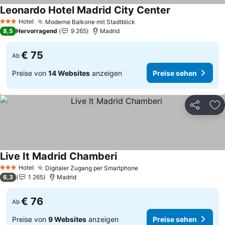
Leonardo Hotel Madrid City Center
Preise sehen
Hotel
Moderne Balkone mit Stadtblick
Preise sehen
3 Sterne
8,5
Hervorragend
9 265
Madrid
€ 75
Ab
Preise von
14 Websites
anzeigen
Preise sehen
Teilen
Zu
Live It Madrid Chamberi
Preise sehen
Hotel
Digitaler Zugang per Smartphone
Preise sehen
3 Sterne
6,3
1 265
Madrid
€ 76
Ab
Preise von
9 Websites
anzeigen
Preise sehen