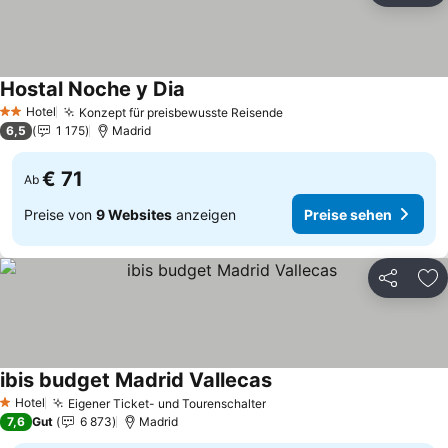
Hostal Noche y Dia
Preise sehen
Hotel
Konzept für preisbewusste Reisende
Preise sehen
2 Sterne
6,5
1 175
Madrid
€ 71
Ab
Preise von
9 Websites
anzeigen
Preise sehen
Teilen
Zu
ibis budget Madrid Vallecas
Preise sehen
Hotel
Eigener Ticket- und Tourenschalter
Preise sehen
1 Sterne
7,6
Gut
6 873
Madrid