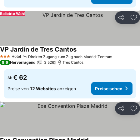
Beliebte Wahl
Teilen
Zu
VP Jardín de Tres Cantos
Preise sehen
Hotel
Direkter Zugang zum Zug nach Madrid-Zentrum
Preise sehe
3 Sterne
8,6
Hervorragend
3 526
Tres Cantos
€ 62
Ab
Preise von
12 Websites
anzeigen
Preise sehen
Teilen
Zu