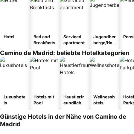
Hotel
Bed and
Serviced
Jugendher
Pens
Breakfasts
apartment
berge/Hos
tel
Camino de Madrid: beliebte Hotelkategorien
Luxushote
Hotels mit
Haustierfr
Wellnessh
Hotel
ls
Pool
eundliche
otels
Park
Hotels
Günstige Hotels in der Nähe von Camino de
Madrid