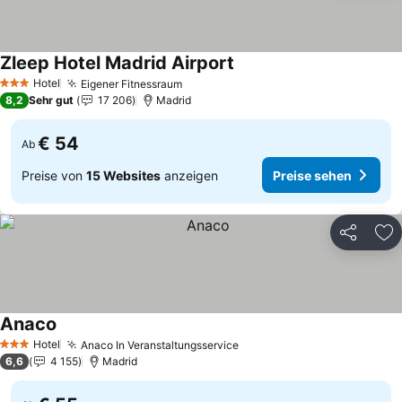
Zleep Hotel Madrid Airport
Preise sehen
Hotel
Eigener Fitnessraum
Preise sehen
3 Sterne
8,2
Sehr gut
17 206
Madrid
€ 54
Ab
Preise von
15 Websites
anzeigen
Preise sehen
Teilen
Zu
Anaco
Preise sehen
Hotel
Anaco In Veranstaltungsservice
Preise sehen
3 Sterne
6,6
4 155
Madrid