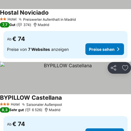
Hostal Noviciado
Preise sehen
Hotel
Preiswerter Aufenthalt in Madrid
Preise sehen
2 Sterne
7,7
Gut
374
Madrid
€ 74
Ab
Preise von
7 Websites
anzeigen
Preise sehen
Teilen
Zu
BYPILLOW Castellana
Preise sehen
Hotel
Saisonaler Außenpool
Preise sehen
3 Sterne
8,3
Sehr gut
6 526
Madrid
€ 74
Ab