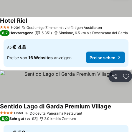
Hotel Riel
Preise sehen
Hotel
Geräumige Zimmer mit vielfältigen Ausblicken
Preise sehen
3 Sterne
8,7
Hervorragend
5 351
Sirmione, 6.5 km bis Desenzano del Garda
€ 48
Ab
Preise von
16 Websites
anzeigen
Preise sehen
Teilen
Zu
Sentido Lago di Garda Premium Village
Preise se
Hotel
Dolcevita Panorama Restaurant
Preise sehen
4 Sterne
8,0
Sehr gut
92
2.0 km bis Zentrum