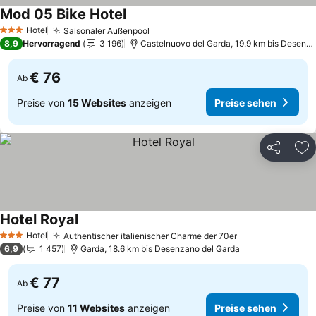
Mod 05 Bike Hotel
Preise sehen
Hotel
Saisonaler Außenpool
Preise sehen
3 Sterne
8,9
Hervorragend
3 196
Castelnuovo del Garda, 19.9 km bis Desenza
€ 76
Ab
Preise von
15 Websites
anzeigen
Preise sehen
Teilen
Zu
Hotel Royal
Preise sehen
Hotel
Authentischer italienischer Charme der 70er
Preise sehen
3 Sterne
6,9
1 457
Garda, 18.6 km bis Desenzano del Garda
€ 77
Ab
Preise von
11 Websites
anzeigen
Preise sehen