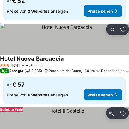
€ 52
Ab
Preise von
2 Websites
anzeigen
Preise sehen
Teilen
Zu
Hotel Nuova Barcaccia
Preise sehen
Hotel
Außenpool
Preise sehen
3 Sterne
8,4
Sehr gut
2 335
Peschiera del Garda, 11.9 km bis Desenzano del 
€ 57
Ab
Preise von
6 Websites
anzeigen
Preise sehen
Beliebte Wahl
Teilen
Zu