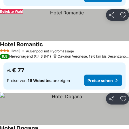
Beliebte Wahl
Teilen
Zu
Hotel Romantic
Preise sehen
Hotel
Außenpool mit Hydromassage
Preise sehen
3 Sterne
8,8
Hervorragend
3 841
Cavaion Veronese, 19.6 km bis Desenzano d
€ 77
Ab
Preise von
16 Websites
anzeigen
Preise sehen
Teilen
Zu
Hotel Dogana