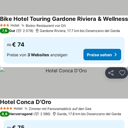
Bike Hotel Touring Gardone Riviera & Wellness
Hotel
Bistro-Restaurant vor Ort
Preise sehen
3 Sterne
7,9
Gut
2 078
Gardone Riviera, 17.7 km bis Desenzano del Garda
€ 74
Ab
Preise von
3 Websites
anzeigen
Preise sehen
Teilen
Zu
Hotel Conca D'Oro
Preise sehen
Hotel
Zimmer mit Panoramablick auf den See
Preise sehen
4 Sterne
8,6
Hervorragend
2 586
Garda, 17.8 km bis Desenzano del Garda
€ 75
Ab