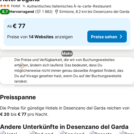
Preise sehen
Hotel
Authentisches italienisches À-la-carte-Restaurant
Preise se
3 Sterne
8,7
Hervorragend
1 882
Sirmione, 8.2 km bis Desenzano del Garda
€ 77
Ab
Preise von
14 Websites
anzeigen
Preise sehen
Mehr
Die Preise und Verfügbarkeit, die wir von Buchungswebsites
erhalten, ändern sich laufend. Das bedeutet, dass Du
möglicherweise nicht immer genau dasselbe Angebot findest, das
Du auf trivago gesehen hast, wenn Du auf der Buchungswebsite
landest.
Preisspanne
Die Preise für günstige Hotels in Desenzano del Garda reichen von
‎€ 20
bis
‎€ 77
pro Nacht.
Andere Unterkünfte in Desenzano del Garda