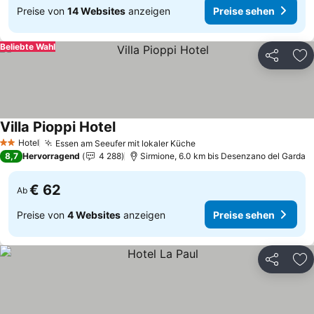
Preise von
14 Websites
anzeigen
Preise sehen
Beliebte Wahl
Teilen
Zu
Villa Pioppi Hotel
Preise sehen
Hotel
Essen am Seeufer mit lokaler Küche
Preise sehen
2 Sterne
8,7
Hervorragend
4 288
Sirmione, 6.0 km bis Desenzano del Garda
€ 62
Ab
Preise von
4 Websites
anzeigen
Preise sehen
Teilen
Zu