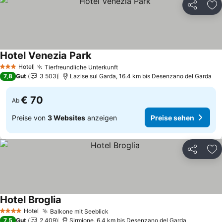
Teilen
Zu
Hotel Venezia Park
Preise sehen
Hotel
Tierfreundliche Unterkunft
Preise sehen
3 Sterne
7,8
Gut
3 503
Lazise sul Garda, 16.4 km bis Desenzano del Garda
€ 70
Ab
Preise von
3 Websites
anzeigen
Preise sehen
Teilen
Zu
Hotel Broglia
Preise sehen
Hotel
Balkone mit Seeblick
Preise sehen
4 Sterne
7,5
Gut
2 409
Sirmione, 6.4 km bis Desenzano del Garda