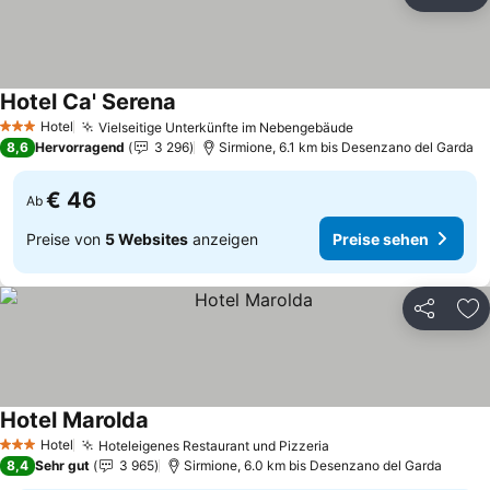
Teilen
Zu
Hotel Ca' Serena
Preise sehen
Hotel
Vielseitige Unterkünfte im Nebengebäude
Preise sehen
3 Sterne
8,6
Hervorragend
3 296
Sirmione, 6.1 km bis Desenzano del Garda
€ 46
Ab
Preise von
5 Websites
anzeigen
Preise sehen
Teilen
Zu
Hotel Marolda
Preise sehen
Hotel
Hoteleigenes Restaurant und Pizzeria
Preise sehen
3 Sterne
8,4
Sehr gut
3 965
Sirmione, 6.0 km bis Desenzano del Garda