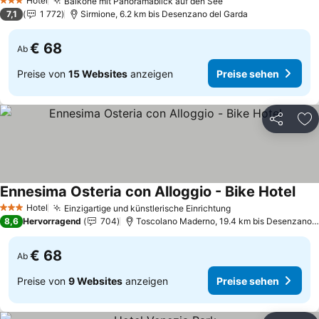
Hotel
Balkone mit Panoramablick auf den See
Preise sehen
3 Sterne
7,1
1 772
Sirmione, 6.2 km bis Desenzano del Garda
€ 68
Ab
Preise von
15 Websites
anzeigen
Preise sehen
Teilen
Zu
Ennesima Osteria con Alloggio - Bike Hotel
Prei
Hotel
Einzigartige und künstlerische Einrichtung
Preise sehen
3 Sterne
8,6
Hervorragend
704
Toscolano Maderno, 19.4 km bis Desenzano d
€ 68
Ab
Preise von
9 Websites
anzeigen
Preise sehen