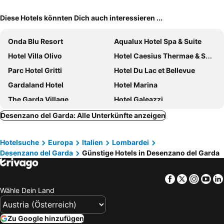
Diese Hotels könnten Dich auch interessieren ...
Onda Blu Resort
Aqualux Hotel Spa & Suite
Hotel Villa Olivo
Hotel Caesius Thermae & Spa Resort
Parc Hotel Gritti
Hotel Du Lac et Bellevue
Gardaland Hotel
Hotel Marina
The Garda Village
Hotel Galeazzi
Parc Hotel Germano Suites & Apartments
Hotel Nettuno
Desenzano del Garda: Alle Unterkünfte anzeigen
Hotel Sportsman
Hotel Villa Letizia
Hotelsuche
Europa
Italien
Lombardei
Hotel Bella Lazise
Gardaland Hotel Magic & Adventure
Desenzano del Garda
Günstige Hotels in Desenzano del Garda
Leonardo Hotel Lago di Garda - Wellness and Spa
Hotel Ca' Serena
Hotel Marco Polo
TH Lazise - Hotel Parchi del Garda
Facebook
Twitter
Insta
Yo
Hotel Corte Valier
Hotel Riviera
Wähle Dein Land
Hotel 4 Stagioni Sensus Spa
Hotel Palme & Suite
Park Hotel Casimiro
Hotel La Perla
Zu Google hinzufügen