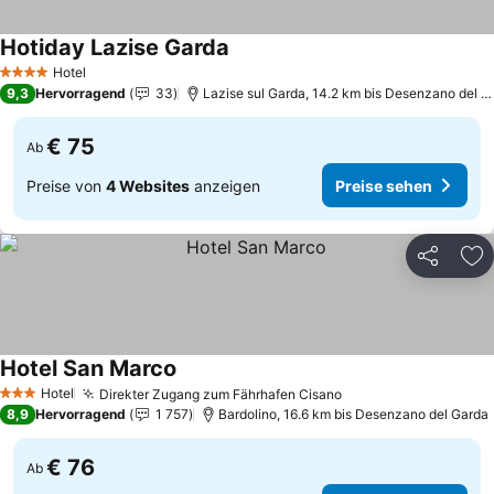
Hotiday Lazise Garda
Preise sehen
Hotel
4 Sterne
9,3
Hervorragend
33
Lazise sul Garda, 14.2 km bis Desenzano del G
€ 75
Ab
Preise von
4 Websites
anzeigen
Preise sehen
Teilen
Zu
Hotel San Marco
Preise sehen
Hotel
Direkter Zugang zum Fährhafen Cisano
Preise sehen
3 Sterne
8,9
Hervorragend
1 757
Bardolino, 16.6 km bis Desenzano del Garda
€ 76
Ab