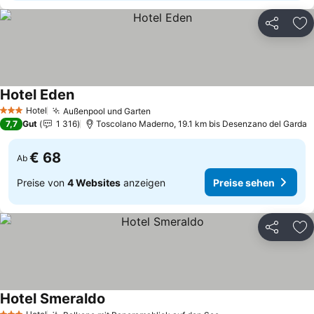
Teilen
Zu
Hotel Eden
Preise sehen
Hotel
Außenpool und Garten
Preise sehen
3 Sterne
7,7
Gut
1 316
Toscolano Maderno, 19.1 km bis Desenzano del Garda
€ 68
Ab
Preise von
4 Websites
anzeigen
Preise sehen
Teilen
Zu
Hotel Smeraldo
Preise sehen