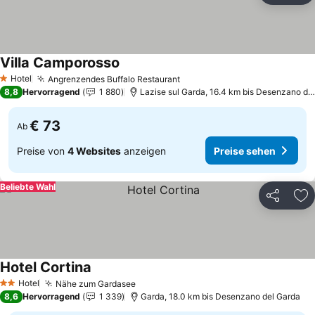
Villa Camporosso
Preise sehen
Hotel
Angrenzendes Buffalo Restaurant
Preise sehen
1 Sterne
8,8
Hervorragend
1 880
Lazise sul Garda, 16.4 km bis Desenzano de
€ 73
Ab
Preise von
4 Websites
anzeigen
Preise sehen
Beliebte Wahl
Teilen
Zu
Hotel Cortina
Preise sehen
Hotel
Nähe zum Gardasee
Preise sehen
2 Sterne
8,6
Hervorragend
1 339
Garda, 18.0 km bis Desenzano del Garda