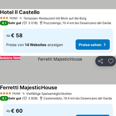
Hotel Il Castello
Preise sehen
Hotel
Terrassen-Restaurant mit Blick auf die Burg
Preise sehen
3 Sterne
8,1
Sehr gut
3 018
Pozzolengo, 10.4 km bis Desenzano del Garda
€ 58
Ab
Preise von
14 Websites
anzeigen
Preise sehen
Beliebte Wahl
Teilen
Zu
Ferretti MajesticHouse
Preise sehen
Hotel
Vielfältige Speisemöglichkeiten
Preise sehen
4 Sterne
8,1
Sehr gut
3 828
Castenedolo, 19.4 km bis Desenzano del Garda
€ 60
Ab