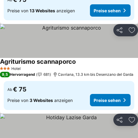
Preise von
13 Websites
anzeigen
Preise sehen
Teilen
Zu
Agriturismo scannaporco
Preise sehen
Hotel
3 Sterne
9,5
Hervorragend
681
Cavriana, 13.3 km bis Desenzano del Garda
€ 75
Ab
Preise von
3 Websites
anzeigen
Preise sehen
Teilen
Zu