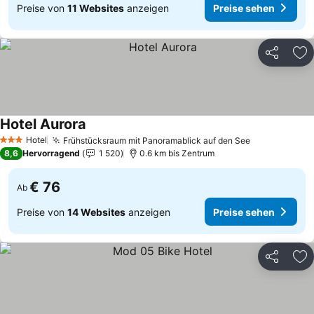
Preise von
11 Websites
anzeigen
Preise sehen
Teilen
Zu
Hotel Aurora
Preise sehen
Hotel
Frühstücksraum mit Panoramablick auf den See
Preise sehe
3 Sterne
8,6
Hervorragend
1 520
0.6 km bis Zentrum
€ 76
Ab
Preise von
14 Websites
anzeigen
Preise sehen
Teilen
Zu