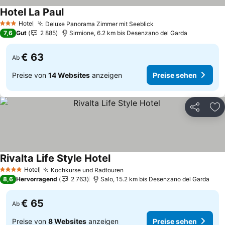
Hotel La Paul
Preise sehen
Hotel
Deluxe Panorama Zimmer mit Seeblick
Preise sehen
3 Sterne
7,6
Gut
2 885
Sirmione, 6.2 km bis Desenzano del Garda
€ 63
Ab
Preise von
14 Websites
anzeigen
Preise sehen
Teilen
Zu
Rivalta Life Style Hotel
Preise sehen
Hotel
Kochkurse und Radtouren
Preise sehen
4 Sterne
8,6
Hervorragend
2 763
Salo, 15.2 km bis Desenzano del Garda
€ 65
Ab
Preise von
8 Websites
anzeigen
Preise sehen