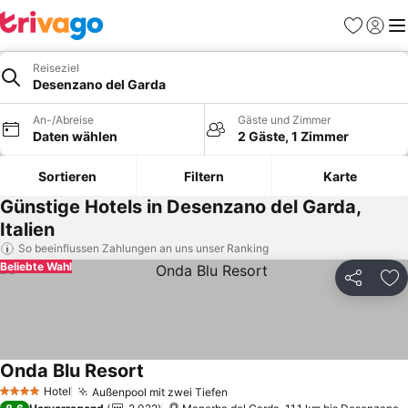
Favoriten
Einlog
Me
Reiseziel
Desenzano del Garda
An-/Abreise
Gäste und Zimmer
Daten wählen
2 Gäste, 1 Zimmer
Sortieren
Filtern
Karte
Günstige Hotels in Desenzano del Garda,
Italien
So beeinflussen Zahlungen an uns unser Ranking
Beliebte Wahl
Teilen
Zu
Onda Blu Resort
Preise sehen
Hotel
Außenpool mit zwei Tiefen
Preise sehen
4 Sterne