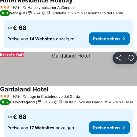
Hotel Residence Holiday
Preise sehen
Hotel
Halbolympischer Außenpool
Preise sehen
3 Sterne
8,0
Sehr gut
2 740
Sirmione, 5.2 km bis Desenzano del Garda
€ 68
Ab
Preise von
14 Websites
anzeigen
Preise sehen
Beliebte Wahl
Teilen
Zu
Gardaland Hotel
Preise sehen
Hotel
Lage in Castelnuovo del Garda
Preise sehen
3 Sterne
8,5
Hervorragend
13 283
Castelnuovo del Garda, 15.4 km bis Desen
€ 68
Ab
Preise von
17 Websites
anzeigen
Preise sehen