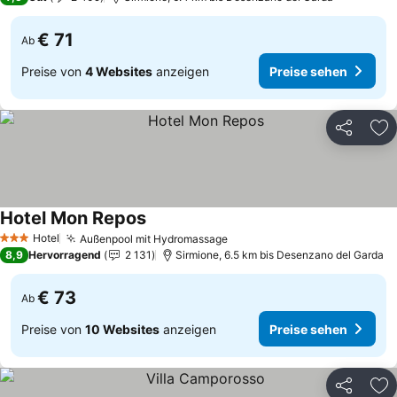
€ 71
Ab
Preise von
4 Websites
anzeigen
Preise sehen
Teilen
Zu
Hotel Mon Repos
Preise sehen
Hotel
Außenpool mit Hydromassage
Preise sehen
3 Sterne
8,9
Hervorragend
2 131
Sirmione, 6.5 km bis Desenzano del Garda
€ 73
Ab
Preise von
10 Websites
anzeigen
Preise sehen
Teilen
Zu