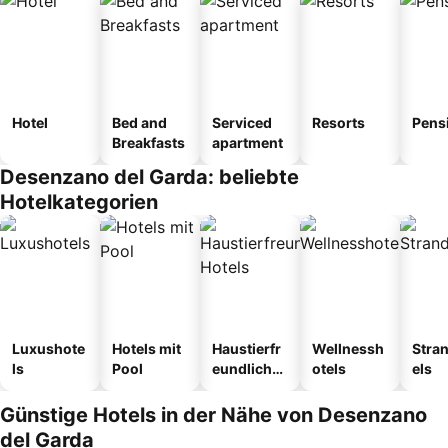
Hotel
Bed and
Serviced
Resorts
Pens
Breakfasts
apartment
Desenzano del Garda: beliebte
Hotelkategorien
Luxushote
Hotels mit
Haustierfr
Wellnessh
Stra
ls
Pool
eundliche
otels
els
Hotels
Günstige Hotels in der Nähe von Desenzano
del Garda