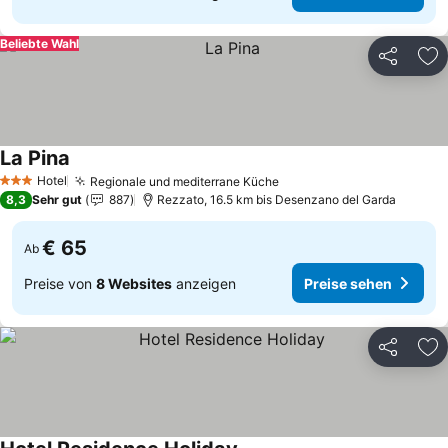
Beliebte Wahl
Teilen
Zu
La Pina
Preise sehen
Hotel
Regionale und mediterrane Küche
Preise sehen
3 Sterne
8,3
Sehr gut
887
Rezzato, 16.5 km bis Desenzano del Garda
€ 65
Ab
Preise von
8 Websites
anzeigen
Preise sehen
Teilen
Zu