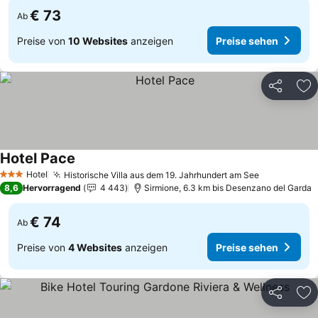
€ 73
Ab
Preise von
10 Websites
anzeigen
Preise sehen
Teilen
Zu
Hotel Pace
Preise sehen
Hotel
Historische Villa aus dem 19. Jahrhundert am See
Preise seh
3 Sterne
8,6
Hervorragend
4 443
Sirmione, 6.3 km bis Desenzano del Garda
€ 74
Ab
Preise von
4 Websites
anzeigen
Preise sehen
Teilen
Zu