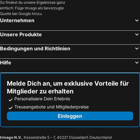
So findest du unsere Ergebnisse ganz
WANDERLUST HOTEL - Bardolino, Lago di Garda - Verona
Hotel Sirmione Terme
einfach: Füge trivago als bevorzugte
Hotel Villa Maria
Sentido Lago di Garda Premium Village
Quelle bei Google hinzu.
Unternehmen
Hotel Europa
Gardaland Magic Hotel
Palazzo della Scala Spa Hotel Suites & Apartments
Hotel Maximilian
Unsere Produkte
Ile Hotel
Palace Hotel Desenzano
Bedingungen und Richtlinien
Color Hotel Style, Design & Gourmet
Hotel Speranza
Le Ali Del Frassino
Hotel Maderno by Double Hospitality
Hilfe
Hotel Vela D'oro
Hotel Sorriso
Hotel Smeraldo
Hotel Bardolino
Melde Dich an, um exklusive Vorteile für
Park Hotel Oasi
Hotel San Marco
Mitglieder zu erhalten
Quellenhof Luxury Resort Lazise
SPA Hotel Splendid Sole
Personalisiere Dein Erlebnis
Hotel Acquaviva Del Garda
Splendido Bay Luxury Spa Resort
Treueangebote und Mitgliederpreise
Red & Blu Apartments
Viola Relais
Einloggen
Casa Bonotto
La Piccola Matilde
Relais de la Place
Albergo Al Cacciatore
trivago N.V.
, Kesselstraße 5 – 7, 40221 Düsseldorf, Deutschland
Casa Regina
Hotel Moniga