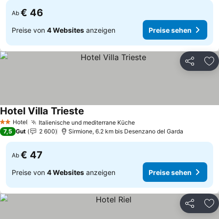
€ 46
Ab
Preise von
4 Websites
anzeigen
Preise sehen
Teilen
Zu
Hotel Villa Trieste
Preise sehen
Hotel
Italienische und mediterrane Küche
Preise sehen
2 Sterne
7,5
Gut
2 600
Sirmione, 6.2 km bis Desenzano del Garda
€ 47
Ab
Preise von
4 Websites
anzeigen
Preise sehen
Teilen
Zu