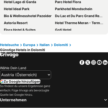
Hotel Lago di Garda
Parc Hotel Flora
Hotel Ideal Park
Parkhotel Mondschein
Bio & Wellnesshotel Pazeider
Du Lac et Du Parc Grand Resort
Astoria Resort
Hotel Therme Meran - Terme Merano
Flora Hotel & Suites
Gotì Hotel
Lake Hotel Benaco
epOche Hotel 1889
Grand Hotel Liberty
Hotel Villa Laurus
Hotelsuche
Europa
Italien
Dolomiti
Günstige Hotels in Dolomiti
Quellenhof Luxury Resort Passeier
Hotel Aurora
City Hotel Merano
Falkensteiner Hotel Bozen Waltherpark
Facebook
Twitter
Insta
Yo
Stadt Hotel Città
Parkhotel Laurin
Wähle Dein Land
Aktiv Hotel Eden
Hotel Savoy Palace - Tonelli Hotels
Blu Senales Active & Family Resort
Cristallo Sport & Wellness Hotel
Zu Google hinzufügen
B&B HOTEL Bolzano
Hotel Al Maso
So findest du unsere Ergebnisse ganz
einfach: Füge trivago als bevorzugte
Hotel La Perla
Falkensteiner Hotel & Spa Falkensteinerhof
Quelle bei Google hinzu.
Unternehmen
Falkensteiner Hotel Antholz
Hotel Europa - Skypool & Panorama
Caravel Bike Hotel
Four Points by Sheraton Bolzano