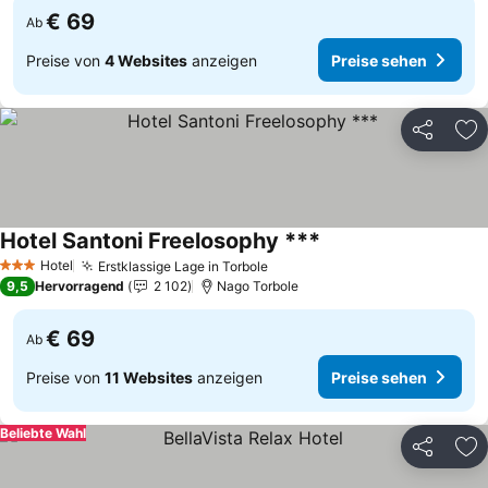
€ 69
Ab
Preise von
4 Websites
anzeigen
Preise sehen
Teilen
Zu
Hotel Santoni Freelosophy ***
Hotel
Erstklassige Lage in Torbole
3 Sterne
9,5
Hervorragend
2 102
Nago Torbole
€ 69
Ab
Preise von
11 Websites
anzeigen
Preise sehen
Beliebte Wahl
Teilen
Zu