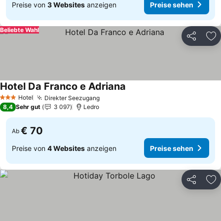
Preise von
3 Websites
anzeigen
Preise sehen
Beliebte Wahl
Teilen
Zu
Hotel Da Franco e Adriana
Hotel
Direkter Seezugang
3 Sterne
8,4
Sehr gut
3 097
Ledro
€ 70
Ab
Preise von
4 Websites
anzeigen
Preise sehen
Teilen
Zu