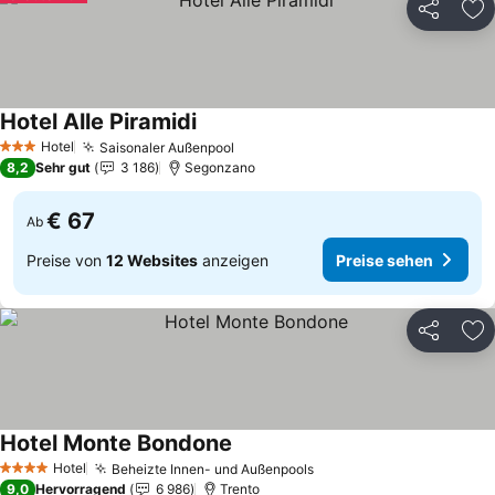
Teilen
Zu
Hotel Alle Piramidi
Hotel
Saisonaler Außenpool
3 Sterne
8,2
Sehr gut
3 186
Segonzano
€ 67
Ab
Preise von
12 Websites
anzeigen
Preise sehen
Teilen
Zu
Hotel Monte Bondone
Hotel
Beheizte Innen- und Außenpools
4 Sterne
9,0
Hervorragend
6 986
Trento