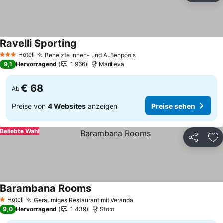
Ravelli Sporting
Hotel
Beheizte Innen- und Außenpools
3 Sterne
9,1
Hervorragend
1 966
Marilleva
€ 68
Ab
Preise von
4 Websites
anzeigen
Preise sehen
Beliebte Wahl
Teilen
Zu
Barambana Rooms
Hotel
Geräumiges Restaurant mit Veranda
1 Sterne
9,0
Hervorragend
1 439
Storo