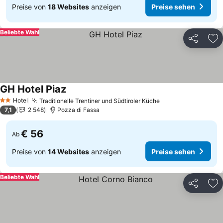
Preise von
18 Websites
anzeigen
Preise sehen
Beliebte Wahl
Teilen
Zu
GH Hotel Piaz
Hotel
Traditionelle Trentiner und Südtiroler Küche
2 Sterne
7,1
2 548
Pozza di Fassa
€ 56
Ab
Preise von
14 Websites
anzeigen
Preise sehen
Beliebte Wahl
Teilen
Zu