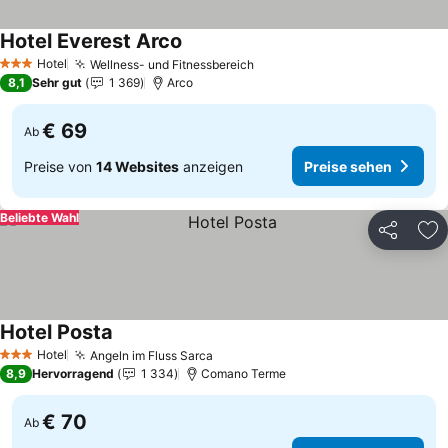
Hotel Everest Arco
Hotel
Wellness- und Fitnessbereich
3 Sterne
8,1
Sehr gut
1 369
Arco
€ 69
Ab
Preise von
14 Websites
anzeigen
Preise sehen
Beliebte Wahl
Teilen
Zu
Hotel Posta
Hotel
Angeln im Fluss Sarca
3 Sterne
8,9
Hervorragend
1 334
Comano Terme
€ 70
Ab