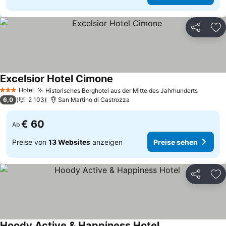
Teilen
Zu
Excelsior Hotel Cimone
Hotel
Historisches Berghotel aus der Mitte des Jahrhunderts
3 Sterne
6,0
2 103
San Martino di Castrozza
€ 60
Ab
Preise von
13 Websites
anzeigen
Preise sehen
Teilen
Zu
Hoody Active & Happiness Hotel