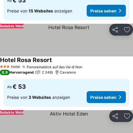
€ 53
Ab
Preise von
15 Websites
anzeigen
Preise sehen
Beliebte Wahl
Teilen
Zu
Hotel Rosa Resort
Hotel
Panoramablick auf das Val di Non
3 Sterne
8,9
Hervorragend
2 348
Cavareno
€ 53
Ab
Preise von
3 Websites
anzeigen
Preise sehen
Beliebte Wahl
Teilen
Zu