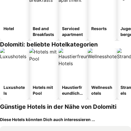
Hotel
Bed and
Serviced
Resorts
Juge
Breakfasts
apartment
berg
tel
Dolomiti: beliebte Hotelkategorien
Luxushote
Hotels mit
Haustierfr
Wellnessh
Stra
ls
Pool
eundliche
otels
els
Hotels
Günstige Hotels in der Nähe von Dolomiti
Diese Hotels könnten Dich auch interessieren ...