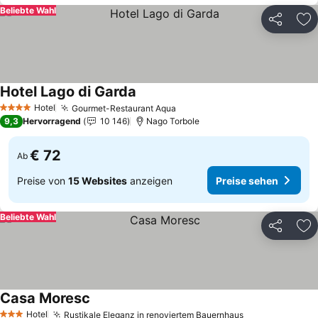
Beliebte Wahl
Teilen
Zu
Hotel Lago di Garda
Hotel
Gourmet-Restaurant Aqua
4 Sterne
9,3
Hervorragend
10 146
Nago Torbole
€ 72
Ab
Preise von
15 Websites
anzeigen
Preise sehen
Beliebte Wahl
Teilen
Zu
Casa Moresc
Hotel
Rustikale Eleganz in renoviertem Bauernhaus