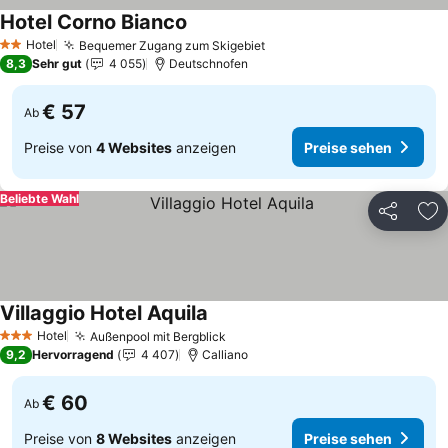
Hotel Corno Bianco
Hotel
Bequemer Zugang zum Skigebiet
2 Sterne
8,3
Sehr gut
4 055
Deutschnofen
€ 57
Ab
Preise von
4 Websites
anzeigen
Preise sehen
Beliebte Wahl
Teilen
Zu
Villaggio Hotel Aquila
Hotel
Außenpool mit Bergblick
3 Sterne
9,2
Hervorragend
4 407
Calliano
€ 60
Ab
Preise von
8 Websites
anzeigen
Preise sehen