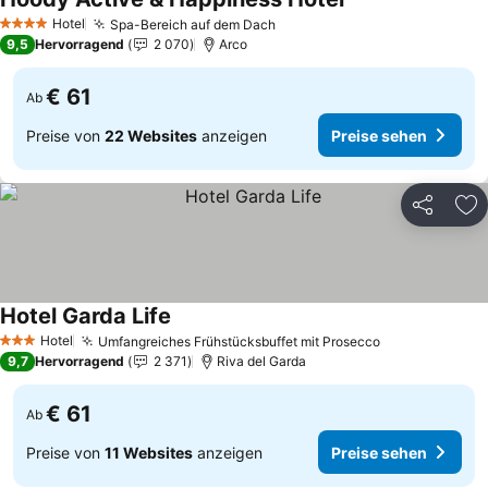
Hotel
Spa-Bereich auf dem Dach
4 Sterne
9,5
Hervorragend
2 070
Arco
€ 61
Ab
Preise von
22 Websites
anzeigen
Preise sehen
Teilen
Zu
Hotel Garda Life
Hotel
Umfangreiches Frühstücksbuffet mit Prosecco
3 Sterne
9,7
Hervorragend
2 371
Riva del Garda
€ 61
Ab
Preise von
11 Websites
anzeigen
Preise sehen