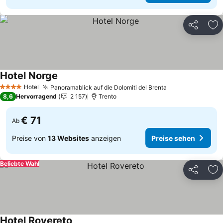
Teilen
Zu
Hotel Norge
Hotel
Panoramablick auf die Dolomiti del Brenta
4 Sterne
8,6
Hervorragend
2 157
Trento
€ 71
Ab
Preise von
13 Websites
anzeigen
Preise sehen
Beliebte Wahl
Teilen
Zu
Hotel Rovereto