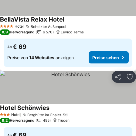
BellaVista Relax Hotel
Hotel
Beheizter Außenpool
4 Sterne
8,9
Hervorragend
6 570
Levico Terme
€ 69
Ab
Preise von
14 Websites
anzeigen
Preise sehen
Teilen
Zu
Hotel Schönwies
Hotel
Berghütte im Chalet-Stil
3 Sterne
9,2
Hervorragend
495
Truden
€ 69
Ab