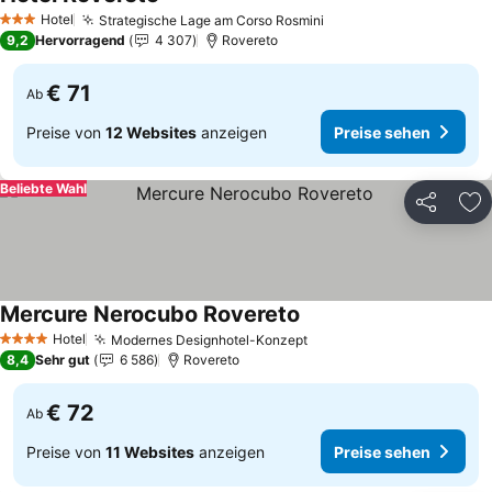
Hotel
Strategische Lage am Corso Rosmini
3 Sterne
9,2
Hervorragend
4 307
Rovereto
€ 71
Ab
Preise von
12 Websites
anzeigen
Preise sehen
Beliebte Wahl
Teilen
Zu
Mercure Nerocubo Rovereto
Hotel
Modernes Designhotel-Konzept
4 Sterne
8,4
Sehr gut
6 586
Rovereto
€ 72
Ab
Preise von
11 Websites
anzeigen
Preise sehen