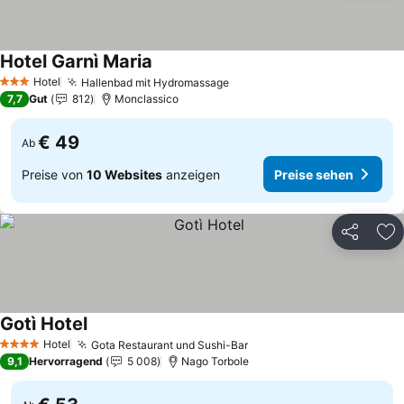
Hotel Garnì Maria
Hotel
Hallenbad mit Hydromassage
3 Sterne
7,7
Gut
812
Monclassico
€ 49
Ab
Preise von
10 Websites
anzeigen
Preise sehen
Teilen
Zu
Gotì Hotel
Hotel
Gota Restaurant und Sushi-Bar
4 Sterne
9,1
Hervorragend
5 008
Nago Torbole