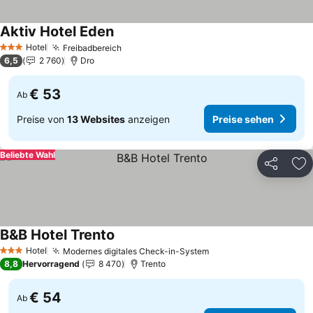
Aktiv Hotel Eden
Hotel
Freibadbereich
3 Sterne
6,5
2 760
Dro
€ 53
Ab
Preise von
13 Websites
anzeigen
Preise sehen
Beliebte Wahl
Teilen
Zu
B&B Hotel Trento
Hotel
Modernes digitales Check-in-System
3 Sterne
8,8
Hervorragend
8 470
Trento
€ 54
Ab