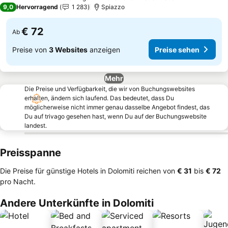
3 Sterne
9,0
Hervorragend
1 283
Spiazzo
€ 72
Ab
Preise von
3 Websites
anzeigen
Preise sehen
Mehr
Die Preise und Verfügbarkeit, die wir von Buchungswebsites
erhalten, ändern sich laufend. Das bedeutet, dass Du
möglicherweise nicht immer genau dasselbe Angebot findest, das
Du auf trivago gesehen hast, wenn Du auf der Buchungswebsite
landest.
Preisspanne
Die Preise für günstige Hotels in Dolomiti reichen von
‎€ 31
bis
‎€ 72
pro Nacht.
Andere Unterkünfte in Dolomiti