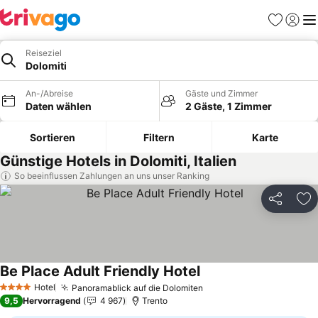
Favoriten
Einlog
Me
Reiseziel
Dolomiti
An-/Abreise
Gäste und Zimmer
Daten wählen
2 Gäste, 1 Zimmer
Sortieren
Filtern
Karte
Günstige Hotels in Dolomiti, Italien
So beeinflussen Zahlungen an uns unser Ranking
Teilen
Zu
Be Place Adult Friendly Hotel
Hotel
Panoramablick auf die Dolomiten
4 Sterne
9,5
Hervorragend
4 967
Trento