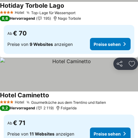
Hotiday Torbole Lago
Hotel
Top-Lage für Wassersport
4 Sterne
8,6
Hervorragend
195
Nago Torbole
€ 70
Ab
Preise von
9 Websites
anzeigen
Preise sehen
Teilen
Zu
Hotel Caminetto
Hotel
Gourmetküche aus dem Trentino und Italien
4 Sterne
9,2
Hervorragend
2 119
Folgarida
€ 71
Ab
Preise von
11 Websites
anzeigen
Preise sehen