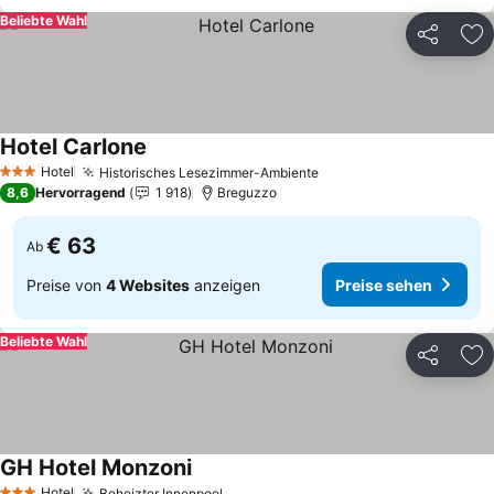
Beliebte Wahl
Teilen
Zu
Hotel Carlone
Hotel
Historisches Lesezimmer-Ambiente
3 Sterne
8,6
Hervorragend
1 918
Breguzzo
€ 63
Ab
Preise von
4 Websites
anzeigen
Preise sehen
Beliebte Wahl
Teilen
Zu
GH Hotel Monzoni
Hotel
Beheizter Innenpool