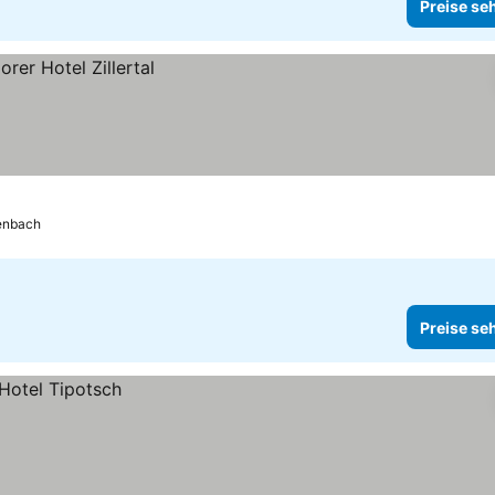
Preise se
enbach
Preise se