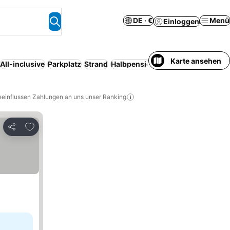
DE · €
Menü
Einloggen
Karte ansehen
All-inclusive
Parkplatz
Strand
Halbpension
Serviced apartment
eeinflussen Zahlungen an uns unser Ranking
Zu Favoriten hinzufügen
Teilen