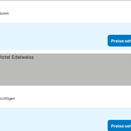
tumm
Preise se
ochfügen
Preise se