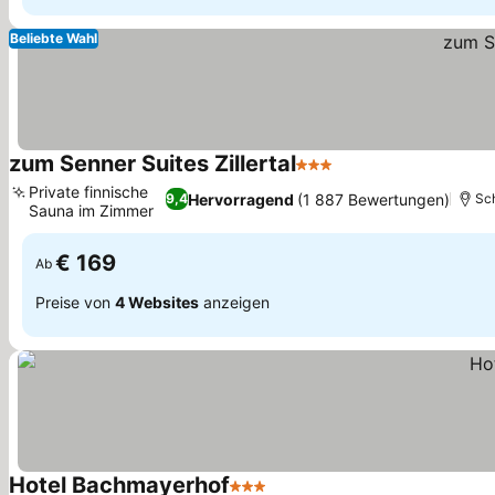
Beliebte Wahl
zum Senner Suites Zillertal
3 Sterne
Private finnische
Hervorragend
(1 887 Bewertungen)
9,4
Sch
Sauna im Zimmer
€ 169
Ab
Preise von
4 Websites
anzeigen
Hotel Bachmayerhof