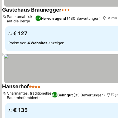
Gästehaus Braunegger
3 Sterne
Panoramablick
Hervorragend
(480 Bewertungen)
9,2
Stumm
auf die Berge
€ 127
Ab
Preise von
4 Websites
anzeigen
Hanserhof
4 Sterne
Charmantes, traditionelles
Sehr gut
(33 Bewertungen)
8,3
Füg
Bauernhofambiente
€ 135
Ab