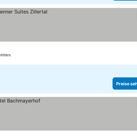
litters
Preise se