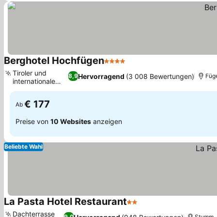
Berghotel Hochfügen
4 Sterne
Tiroler und
Hervorragend
(3 008 Bewertungen)
8,9
Füg
internationale
Küche
€ 177
Ab
Preise von
10 Websites
anzeigen
Beliebte Wahl
La Pasta Hotel Restaurant
2 Sterne
Dachterrasse
9,0
Stumm