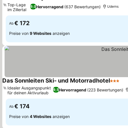
3 Sterne
Top-Lage
Hervorragend
(637 Bewertungen)
9,0
Uderns
im Zillertal
€ 172
Ab
Preise von
9 Websites
anzeigen
Das Sonnleiten Ski- und Motorradhotel
3 Sterne
Idealer Ausgangspunkt
Hervorragend
(223 Bewertungen)
9,5
für deinen Aktivurlaub
€ 174
Ab
Preise von
4 Websites
anzeigen