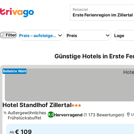
Reiseziel
Filter
Preis – aufsteigend
Preis
Lage
Günstige Hotels in Erste Fer
Beliebte Wahl
Hotel Standlhof Zillertal
3 Sterne
Außergewöhnliches
Hervorragend
(1 173 Bewertungen)
9,0
U
Frühstücksbuffet
€ 109
Ab