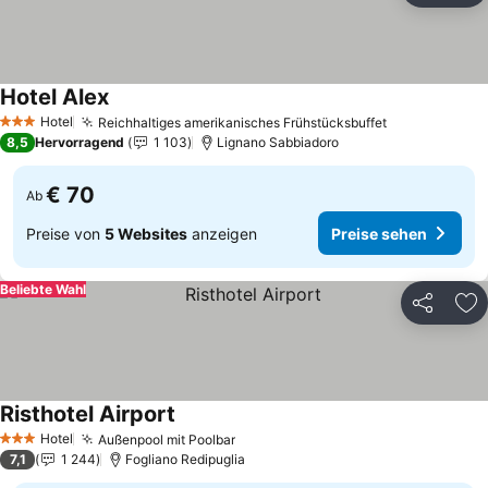
Hotel Alex
Hotel
Reichhaltiges amerikanisches Frühstücksbuffet
3 Sterne
8,5
Hervorragend
1 103
Lignano Sabbiadoro
€ 70
Ab
Preise von
5 Websites
anzeigen
Preise sehen
Beliebte Wahl
Teilen
Zu
Risthotel Airport
Hotel
Außenpool mit Poolbar
3 Sterne
7,1
1 244
Fogliano Redipuglia