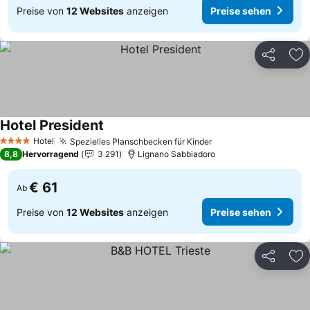
Preise von
12 Websites
anzeigen
Preise sehen
Teilen
Zu
Hotel President
Hotel
Spezielles Planschbecken für Kinder
4 Sterne
8,8
Hervorragend
3 291
Lignano Sabbiadoro
€ 61
Ab
Preise von
12 Websites
anzeigen
Preise sehen
Teilen
Zu