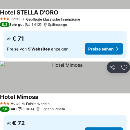
Hotel STELLA D'ORO
Hotel
Gepflegte klassische Innenräume
3 Sterne
8,2
Sehr gut
1 612
Spilimbergo
€ 71
Ab
Preise von
9 Websites
anzeigen
Preise sehen
Teilen
Zu
Hotel Mimosa
Hotel
Fahrradverleih
3 Sterne
7,6
Gut
1 004
Lignano Pineta
€ 72
Ab