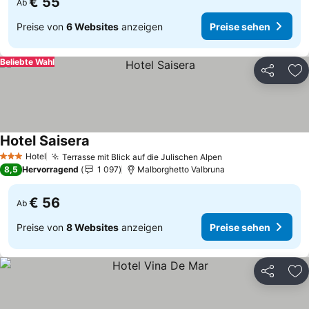
€ 55
Ab
Preise von
6 Websites
anzeigen
Preise sehen
Beliebte Wahl
Teilen
Zu
Hotel Saisera
Hotel
Terrasse mit Blick auf die Julischen Alpen
3 Sterne
8,5
Hervorragend
1 097
Malborghetto Valbruna
€ 56
Ab
Preise von
8 Websites
anzeigen
Preise sehen
Teilen
Zu