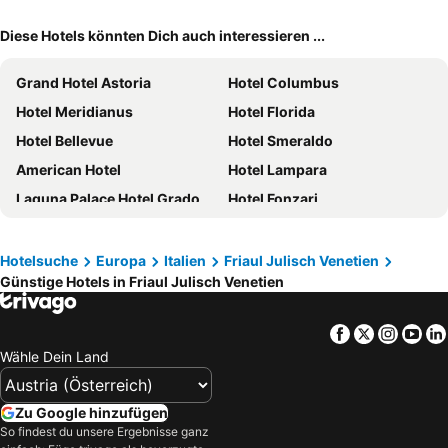
Diese Hotels könnten Dich auch interessieren ...
Grand Hotel Astoria
Hotel Columbus
Hotel Meridianus
Hotel Florida
Hotel Bellevue
Hotel Smeraldo
American Hotel
Hotel Lampara
Laguna Palace Hotel Grado
Hotel Fonzari
Hotel Pasha
Hotel Bellavista
Savoia Excelsior Palace Trieste - Starhotels Collezione
Hotel Villa d'Este
Hotelsuche
Europa
Italien
Friaul Julisch Venetien
Günstige Hotels in Friaul Julisch Venetien
Hotel President
Hotel Miramare - Adults Only
Hotel Martini
NH Trieste
Facebook
Twitter
Insta
Yo
Hotel Merano
Hotel Park Spiaggia
Wähle Dein Land
DoubleTree by Hilton Trieste
Grand Hotel Playa
Hotel Adria
Hotel Medusa Splendid
Zu Google hinzufügen
Hotel Romantik
Hotel Alisei
So findest du unsere Ergebnisse ganz