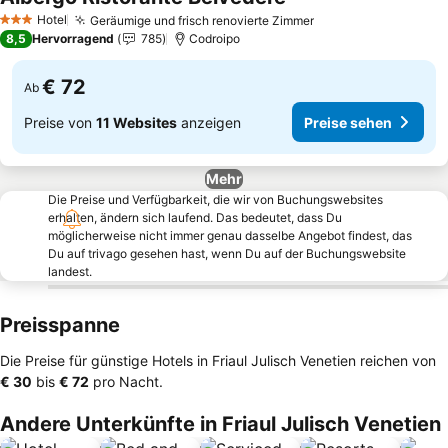
Hotel
Geräumige und frisch renovierte Zimmer
3 Sterne
8,5
Hervorragend
785
Codroipo
€ 72
Ab
Preise von
11 Websites
anzeigen
Preise sehen
Mehr
Die Preise und Verfügbarkeit, die wir von Buchungswebsites
erhalten, ändern sich laufend. Das bedeutet, dass Du
möglicherweise nicht immer genau dasselbe Angebot findest, das
Du auf trivago gesehen hast, wenn Du auf der Buchungswebsite
landest.
Preisspanne
Die Preise für günstige Hotels in Friaul Julisch Venetien reichen von
‎€ 30
bis
‎€ 72
pro Nacht.
Andere Unterkünfte in Friaul Julisch Venetien