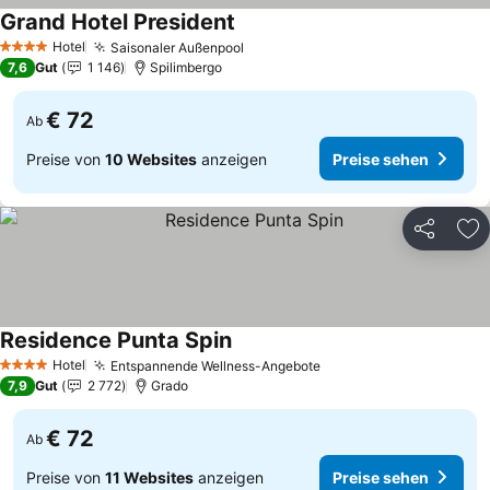
Grand Hotel President
Hotel
Saisonaler Außenpool
4 Sterne
7,6
Gut
1 146
Spilimbergo
€ 72
Ab
Preise von
10 Websites
anzeigen
Preise sehen
Teilen
Zu
Residence Punta Spin
Hotel
Entspannende Wellness-Angebote
4 Sterne
7,9
Gut
2 772
Grado
€ 72
Ab
Preise von
11 Websites
anzeigen
Preise sehen