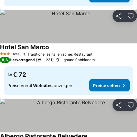
Teilen
Zu
Hotel San Marco
Hotel
Traditionelles italienisches Restaurant
3 Sterne
8,6
Hervorragend
1 231
Lignano Sabbiadoro
€ 72
Ab
Preise von
4 Websites
anzeigen
Preise sehen
Teilen
Zu
Albergo Ristorante Belvedere