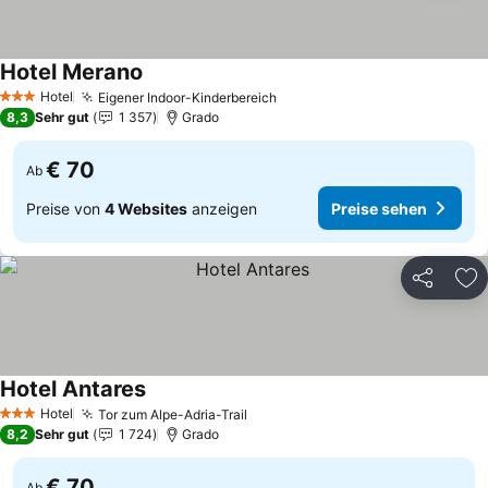
Hotel Merano
Hotel
Eigener Indoor-Kinderbereich
3 Sterne
8,3
Sehr gut
1 357
Grado
€ 70
Ab
Preise von
4 Websites
anzeigen
Preise sehen
Teilen
Zu
Hotel Antares
Hotel
Tor zum Alpe-Adria-Trail
3 Sterne
8,2
Sehr gut
1 724
Grado
€ 70
Ab