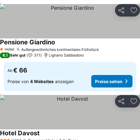
Teilen
Zu
Pensione Giardino
Hotel
Außergewöhnliches kontinentales Frühstück
1 Sterne
8,1
Sehr gut
311
Lignano Sabbiadoro
€ 66
Ab
Preise von
4 Websites
anzeigen
Preise sehen
Teilen
Zu
Hotel Davost