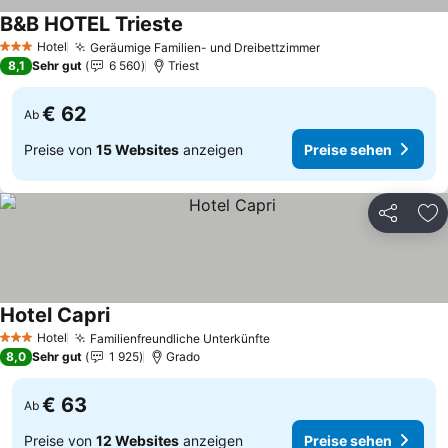
B&B HOTEL Trieste
Hotel
Geräumige Familien- und Dreibettzimmer
3 Sterne
8,1
Sehr gut
6 560
Triest
€ 62
Ab
Preise von
15 Websites
anzeigen
Preise sehen
Teilen
Zu
Hotel Capri
Hotel
Familienfreundliche Unterkünfte
3 Sterne
8,0
Sehr gut
1 925
Grado
€ 63
Ab
Preise von
12 Websites
anzeigen
Preise sehen