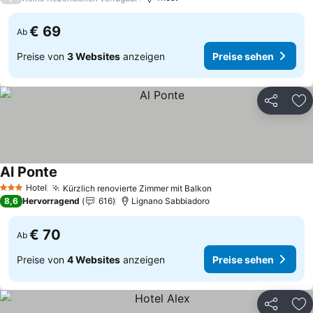
€ 69
Ab
Preise von
3 Websites
anzeigen
Preise sehen
Teilen
Zu
Al Ponte
Hotel
Kürzlich renovierte Zimmer mit Balkon
3 Sterne
8,6
Hervorragend
616
Lignano Sabbiadoro
€ 70
Ab
Preise von
4 Websites
anzeigen
Preise sehen
Teilen
Zu