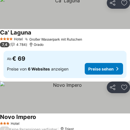
Teilen
Zu
Ca' Laguna
Hotel
Großer Wasserpark mit Rutschen
4 Sterne
7,4
4 784
Grado
€ 69
Ab
Preise von
6 Websites
anzeigen
Preise sehen
Teilen
Zu
Novo Impero
Hotel
3 Sterne
/
Triest
Keine Rezensionen verfügbar