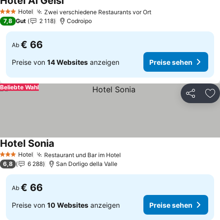
Hotel Ai Gelsi
Hotel
Zwei verschiedene Restaurants vor Ort
3 Sterne
7,8
Gut
2 118
Codroipo
€ 66
Ab
Preise von
14 Websites
anzeigen
Preise sehen
Beliebte Wahl
Teilen
Zu
Hotel Sonia
Hotel
Restaurant und Bar im Hotel
3 Sterne
6,8
6 288
San Dorligo della Valle
€ 66
Ab
Preise von
10 Websites
anzeigen
Preise sehen