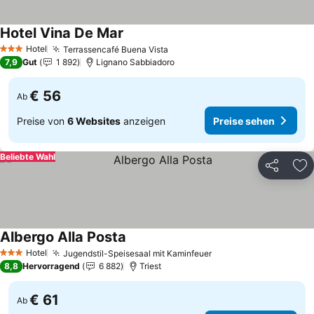
Hotel Vina De Mar
Hotel
Terrassencafé Buena Vista
3 Sterne
7,9
Gut
1 892
Lignano Sabbiadoro
€ 56
Ab
Preise von
6 Websites
anzeigen
Preise sehen
Beliebte Wahl
Teilen
Zu
Albergo Alla Posta
Hotel
Jugendstil-Speisesaal mit Kaminfeuer
3 Sterne
8,8
Hervorragend
6 882
Triest
€ 61
Ab