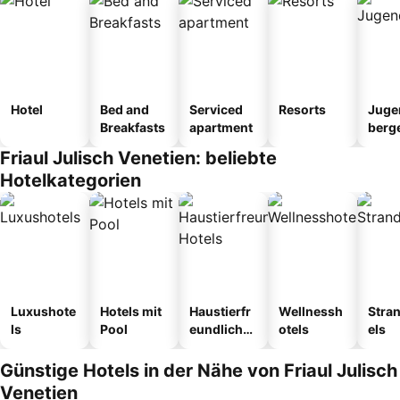
Hotel
Bed and
Serviced
Resorts
Juge
Breakfasts
apartment
berg
tel
Friaul Julisch Venetien: beliebte
Hotelkategorien
Luxushote
Hotels mit
Haustierfr
Wellnessh
Stra
ls
Pool
eundliche
otels
els
Hotels
Günstige Hotels in der Nähe von Friaul Julisch
Venetien