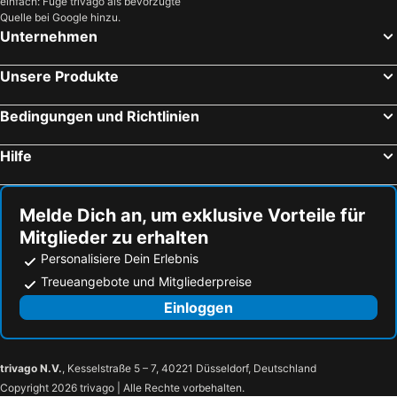
einfach: Füge trivago als bevorzugte
DIVA HOTEL LIGNANO - Adults Only
Hotel Ambra
Quelle bei Google hinzu.
Unternehmen
Hotel Amalfi & Dépendance
Bellini Relais
Hotel Europa
Hotel Colorado
Unsere Produkte
Hotel Cristallo
Hotel Eros
Hotel Antares
Hotel Greif
Bedingungen und Richtlinien
Al Ponte
Aparthotel Touring
Hilfe
Hotel Miramare
B&B HOTEL Trieste
The Modernist Hotel
Hotel Abbazia
Melde Dich an, um exklusive Vorteile für
Hotel Rossini
Hotel Riviera & Maximilian's
Mitglieder zu erhalten
Hotel Ville Bianchi
Hotel Metropole
Personalisiere Dein Erlebnis
International Beach Hotel
Columbus Dependance
Treueangebote und Mitgliederpreise
Ca' Laguna
Hotel San Marco
Einloggen
Agriturismo San Floreano
Hotel Cajeta
Al Castello
Bihotel
trivago N.V.
, Kesselstraße 5 – 7, 40221 Düsseldorf, Deutschland
A Cjase Di Lise
Hotel Da Si-Si
Copyright 2026 trivago | Alle Rechte vorbehalten.
Hotel Riviera
Hotel Pittini