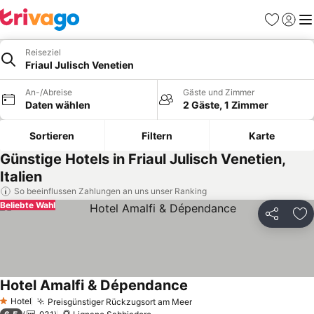
Favoriten
Einlog
Me
Reiseziel
Friaul Julisch Venetien
An-/Abreise
Gäste und Zimmer
Daten wählen
2 Gäste, 1 Zimmer
Sortieren
Filtern
Karte
Günstige Hotels in Friaul Julisch Venetien,
Italien
So beeinflussen Zahlungen an uns unser Ranking
Beliebte Wahl
Teilen
Zu
Hotel Amalfi & Dépendance
Hotel
Preisgünstiger Rückzugsort am Meer
1 Sterne