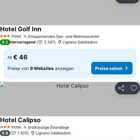
Teilen
Zu
Hotel Golf Inn
Hotel
Entspannendes Spa- und Wellnesscenter
3 Sterne
9,2
Hervorragend
2 397
Lignano Sabbiadoro
€ 46
Ab
Preise von
9 Websites
anzeigen
Preise sehen
Teilen
Zu
Hotel Calipso
Hotel
Erstklassige Strandlage
3 Sterne
6,8
1 505
Lignano Sabbiadoro