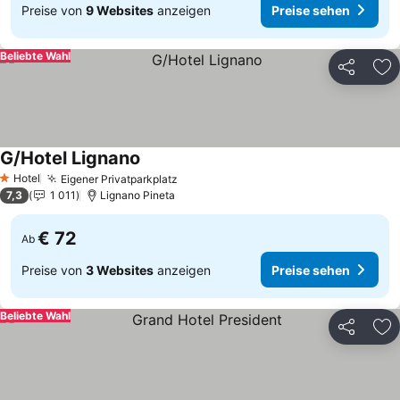
Preise von
9 Websites
anzeigen
Preise sehen
Beliebte Wahl
Teilen
Zu
G/Hotel Lignano
Hotel
Eigener Privatparkplatz
1 Sterne
7,3
1 011
Lignano Pineta
€ 72
Ab
Preise von
3 Websites
anzeigen
Preise sehen
Beliebte Wahl
Teilen
Zu