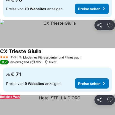
Preise von
10 Websites
anzeigen
Preise sehen
Teilen
Zu
CX Trieste Giulia
Hotel
Modernes Fitnesscenter und Fitnessraum
3 Sterne
8,7
Hervorragend
922
Triest
€ 71
Ab
Preise von
9 Websites
anzeigen
Preise sehen
Beliebte Wahl
Teilen
Zu