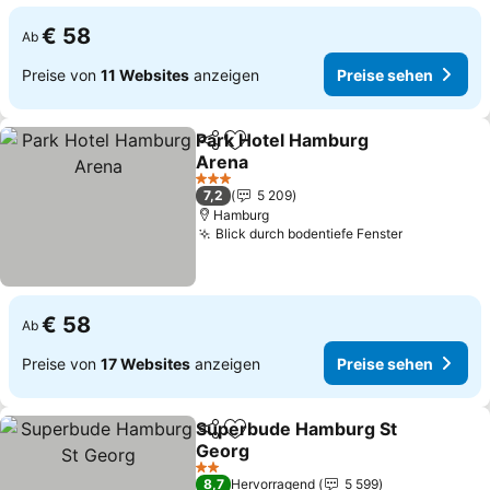
€ 58
Ab
Preise von
11 Websites
anzeigen
Preise sehen
Park Hotel Hamburg
Teilen
Zu Favoriten hinzufügen
Arena
Preise sehen
3 Sterne
7,2
5 209
Hamburg
Blick durch bodentiefe Fenster
Preise seh
€ 58
Ab
Preise von
17 Websites
anzeigen
Preise sehen
Superbude Hamburg St
Teilen
Zu Favoriten hinzufügen
Georg
Preise sehen
2 Sterne
8,7
Hervorragend
5 599