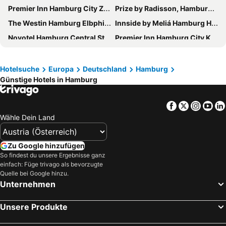
Premier Inn Hamburg City Zentrum
Prize by Radisson, Hamburg-City
The Westin Hamburg Elbphilharmonie
Innside by Meliá Hamburg Hafen
Novotel Hamburg Central Station
Premier Inn Hamburg City Klostertor
Premier Inn Hamburg City Hammerbrook
Crowne Plaza Hamburg - City Alster By Ihg
NH Hamburg Altona
Le Méridien Hamburg
Hotelsuche
Europa
Deutschland
Hamburg
Günstige Hotels in Hamburg
Holiday Inn Hamburg - Hafencity By Ihg
Radisson Blu Hotel, Hamburg
Scandic Hamburg Emporio
Empire Riverside Hotel
Facebook
Twitter
Insta
Yo
Courtyard by Marriott Hamburg City
PIERDREI Hotel HafenCity Hamburg
Wähle Dein Land
Reichshof Hamburg
ibis Hamburg City
JUFA Hotel Hamburg HafenCity
ibis budget Hamburg City
Zu Google hinzufügen
Prize by Radisson, Hamburg-St. Pauli
Barceló Hamburg
So findest du unsere Ergebnisse ganz
einfach: Füge trivago als bevorzugte
Novotel Hamburg City Alster
Park Hotel am Berliner Tor
Quelle bei Google hinzu.
Unternehmen
IntercityHotel Hamburg Hauptbahnhof
Hotel Hamburg Stadtzentrum
ARCOTEL Onyx Hamburg
Mercure Hotel Hamburg City
Unsere Produkte
Steigenberger Hotel Hamburg
ibis Hamburg Alsterring