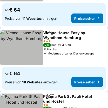
€ 64
Ab
Preise von
11 Websites
anzeigen
Preise sehen
Vienna House Easy by
Teilen
Zu Favoriten hinzufügen
Wyndham Hamburg
Preise sehen
3 Sterne
7,6
Gut
4 559
Hamburg
Modernes urbanes Designkonzept
Preise 
€ 64
Ab
Preise von
18 Websites
anzeigen
Preise sehen
Pyjama Park St Pauli Hotel
Teilen
Zu Favoriten hinzufügen
und Hostel
Preise sehen
2 Sterne