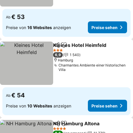
€ 53
Ab
Preise von
16 Websites
anzeigen
Preise sehen
Kleines Hotel Heimfeld
Teilen
Zu Favoriten hinzufügen
Pre
3 Sterne
6,9
1 540
Hamburg
Charmantes Ambiente einer historischen
Villa
€ 54
Ab
Preise von
10 Websites
anzeigen
Preise sehen
NH Hamburg Altona
Teilen
Zu Favoriten hinzufügen
Preise
4 Sterne