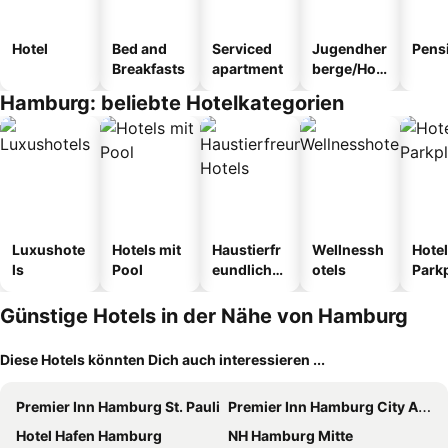
Hotel
Bed and
Serviced
Jugendher
Pens
Breakfasts
apartment
berge/Hos
tel
Hamburg: beliebte Hotelkategorien
Luxushote
Hotels mit
Haustierfr
Wellnessh
Hotel
ls
Pool
eundliche
otels
Park
Hotels
Günstige Hotels in der Nähe von Hamburg
Diese Hotels könnten Dich auch interessieren ...
Premier Inn Hamburg St. Pauli
Premier Inn Hamburg City Alster
Hotel Hafen Hamburg
NH Hamburg Mitte