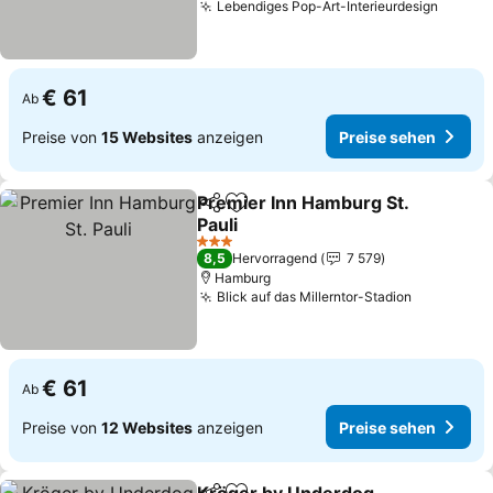
Lebendiges Pop-Art-Interieurdesign
Preise
€ 61
Ab
Preise von
15 Websites
anzeigen
Preise sehen
Premier Inn Hamburg St.
Teilen
Zu Favoriten hinzufügen
Pauli
Preise sehen
3 Sterne
8,5
Hervorragend
7 579
Hamburg
Blick auf das Millerntor-Stadion
Preise se
€ 61
Ab
Preise von
12 Websites
anzeigen
Preise sehen