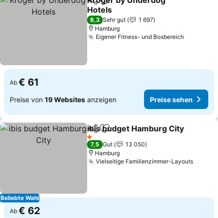
Kröger by Underdog
Teilen
Zu Favoriten hinzufügen
Hotels
Preise sehen
8,3
Sehr gut
1 697
Hamburg
Eigener Fitness- und Boxbereich
Preise s
€ 61
Ab
Preise von
19 Websites
anzeigen
Preise sehen
ibis budget Hamburg City
Teilen
Zu Favoriten hinzufügen
1 Sterne
7,5
Gut
13 050
Hamburg
Vielseitige Familienzimmer-Layouts
Preise
Beliebte Wahl
€ 62
Ab