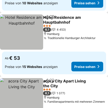
Preise von
10 Websites
anzeigen
Preise sehen
Hotel Residence am
Teilen
Zu Favoriten hinzufügen
Hauptbahnhof
Preise sehen
3 Sterne
6,1
4 453
Hamburg
Traditionelle Hamburger Architektur
Preise
€ 53
Ab
Preise von
15 Websites
anzeigen
Preise sehen
acora City Apart Living
Teilen
Zu Favoriten hinzufügen
the City
Preise sehen
3 Sterne
6,1
1 077
Hamburg
Familienapartments mit mehreren Zimmern
P