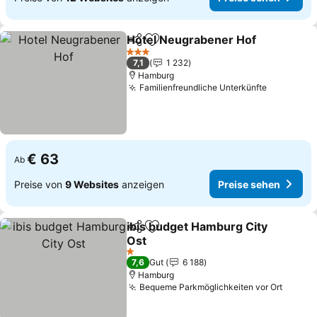
Hotel Neugrabener Hof
Teilen
Zu Favoriten hinzufügen
Pr
3 Sterne
7,1
1 232
Hamburg
Familienfreundliche Unterkünfte
Preise se
€ 63
Ab
Preise von
9 Websites
anzeigen
Preise sehen
ibis budget Hamburg City
Teilen
Zu Favoriten hinzufügen
Ost
Preise sehen
1 Sterne
7,6
Gut
6 188
Hamburg
Bequeme Parkmöglichkeiten vor Ort
Preise