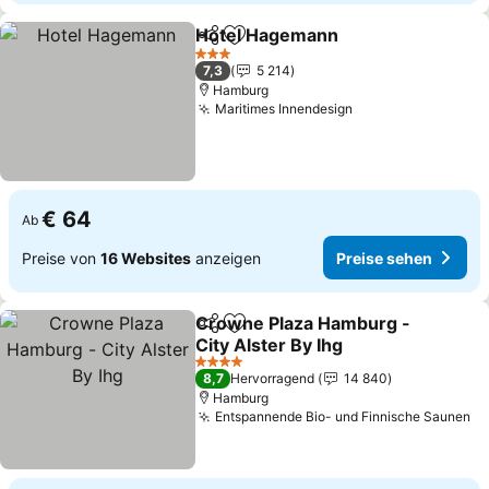
Hotel Hagemann
Teilen
Zu Favoriten hinzufügen
Preise se
3 Sterne
7,3
5 214
Hamburg
Maritimes Innendesign
Preise sehen
€ 64
Ab
Preise von
16 Websites
anzeigen
Preise sehen
Crowne Plaza Hamburg -
Teilen
Zu Favoriten hinzufügen
City Alster By Ihg
Preise sehen
4 Sterne
8,7
Hervorragend
14 840
Hamburg
Entspannende Bio- und Finnische Saunen
Pr