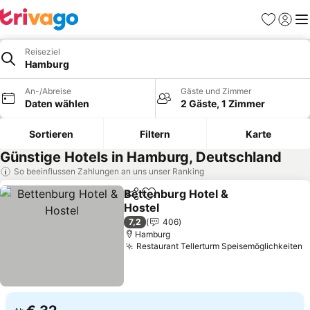
Favoriten
Einlog
Me
Reiseziel
Hamburg
An-/Abreise
Gäste und Zimmer
Daten wählen
2 Gäste, 1 Zimmer
Sortieren
Filtern
Karte
Günstige Hotels in Hamburg, Deutschland
So beeinflussen Zahlungen an uns unser Ranking
Bettenburg Hotel &
Teilen
Zu Favoriten hinzufügen
Hostel
Preise sehen
7,2
406
Hamburg
Restaurant Tellerturm Speisemöglichkeiten
P