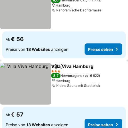
8,6
Hervorragend
11 779
Hamburg
Panoramische Dachterrasse
Preise sehe
€ 56
Ab
Preise von
18 Websites
anzeigen
Preise sehen
Villa Viva Hamburg
Teilen
Zu Favoriten hinzufügen
Preise 
3 Sterne
8,7
Hervorragend
6 622
Hamburg
Kleine Sauna mit Stadtblick
Preise sehen
€ 57
Ab
Preise von
13 Websites
anzeigen
Preise sehen