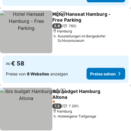
Hotel Hanseat Hamburg -
Teilen
Zu Favoriten hinzufügen
Free Parking
Preise sehen
5,8
760
Hamburg
Ausstellungen im Bergedorfer
Schlossmuseum
€ 58
Ab
Preise von
8 Websites
anzeigen
Preise sehen
ibis budget Hamburg
Teilen
Zu Favoriten hinzufügen
Altona
Preise sehen
1 Sterne
7,2
7 291
Hamburg
Hoteleigene Tiefgarage
Preise sehen