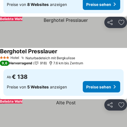
Preise von
8 Websites
anzeigen
Preise sehen
Beliebte Wahl
Teilen
Zu
Berghotel Presslauer
Preise sehen
Hotel
Naturbadeteich mit Bergkulisse
Preise sehen
3 Sterne
9,6
Hervorragend
918
7.6 km bis Zentrum
€ 138
Ab
Preise von
5 Websites
anzeigen
Preise sehen
Beliebte Wahl
Teilen
Zu