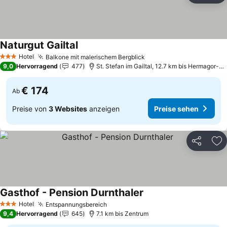
Naturgut Gailtal
Preise sehen
Hotel
Balkone mit malerischem Bergblick
Preise sehen
3 Sterne
9,0
Hervorragend
477
St. Stefan im Gailtal, 12.7 km bis Hermagor-P
€ 174
Ab
Preise von
3 Websites
anzeigen
Preise sehen
Teilen
Zu
Gasthof - Pension Durnthaler
Preise sehen
Hotel
Entspannungsbereich
Preise sehen
3 Sterne
9,4
Hervorragend
645
7.1 km bis Zentrum