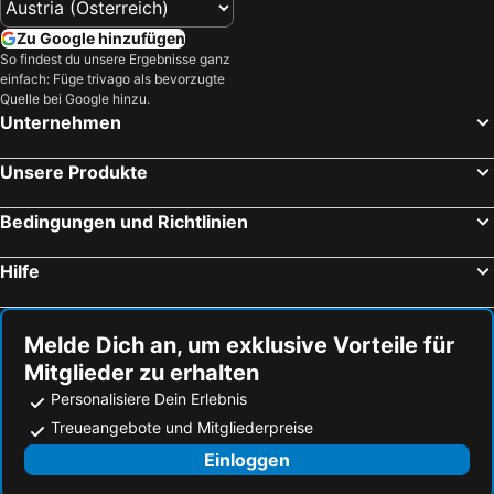
Hotel Garni Zerza
Wulfenia da Livio
Zu Google hinzufügen
Berghotel Presslauer
Alte Post
So findest du unsere Ergebnisse ganz
Biker Hotel Al Gallo Forcello
Albergo Spina
einfach: Füge trivago als bevorzugte
Quelle bei Google hinzu.
Hotel Kärntnerhof & Suiten 3-Stern Superior
Karnischer Hof
Unternehmen
Aktiv Hotel Karnia
Haus Schluder - Familie Stanitzer
Pension Waldkrieber
Hotel zum Weissensee
Unsere Produkte
Hotel Restaurant Gasthof Michal
Ski&Bike Nassfeld Apartments
Bedingungen und Richtlinien
Hotel International
Albergo Pontafel
Hotel Saisera
EuroParcs Pressegger See
Hilfe
Seehotel Enzian
Hotel Harrida
Winkler-Tuschnig
Pension Marienhof
Melde Dich an, um exklusive Vorteile für
Hotel Nagglerhof
Pension Villa Blumegg
Mitglieder zu erhalten
Haus Binter
Ferienwohnungen Forellenhof Waldner
Personalisiere Dein Erlebnis
Pension Frenzl - Kaiser von Österreich
Gästehaus Bachmann
Treueangebote und Mitgliederpreise
Pernull
Mösslacher's Ferienwohnungen
Einloggen
Rauterhof
Haus Weber Pressegger See