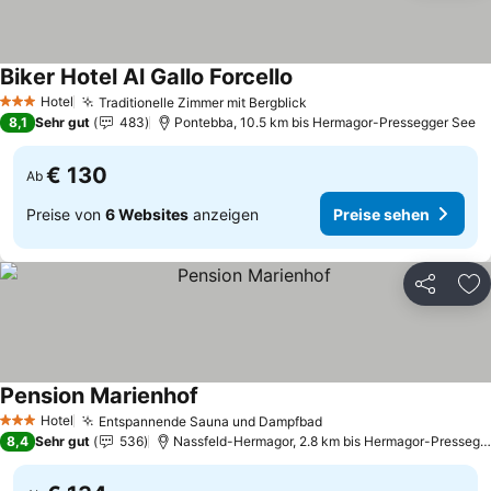
Biker Hotel Al Gallo Forcello
Preise sehen
Hotel
Traditionelle Zimmer mit Bergblick
Preise sehen
3 Sterne
8,1
Sehr gut
483
Pontebba, 10.5 km bis Hermagor-Pressegger See
€ 130
Ab
Preise von
6 Websites
anzeigen
Preise sehen
Teilen
Zu
Pension Marienhof
Preise sehen
Hotel
Entspannende Sauna und Dampfbad
Preise sehen
3 Sterne
8,4
Sehr gut
536
Nassfeld-Hermagor, 2.8 km bis Hermagor-Pressegg