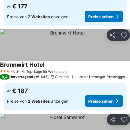
€ 177
Ab
Preise von
2 Websites
anzeigen
Preise sehen
Teilen
Zu
Brunnwirt Hotel
Preise sehen
Hotel
Top-Lage für Wintersport
Preise sehen
3 Sterne
9,4
Hervorragend
645
Gitschtal, 11.1 km bis Hermagor-Pressegger S
€ 187
Ab
Preise von
2 Websites
anzeigen
Preise sehen
Teilen
Zu