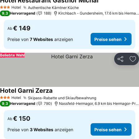
Hotel Restaurant Gasthof Michal
Preise sehen
Hotel
Authentische Kärntner Küche
Preise sehen
3 Sterne
9,3
Hervorragend
188
Kirchbach - Gundersheim, 17.6 km bis Hermag
€ 149
Ab
Preise von
7 Websites
anzeigen
Preise sehen
Beliebte Wahl
Teilen
Zu
Hotel Garni Zerza
Preise sehen
Hotel
Skipass-Rabatte und Skiaufbewahrung
Preise sehen
3 Sterne
9,3
Hervorragend
790
Nassfeld-Hermagor, 6.9 km bis Hermagor-Pre
€ 150
Ab
Preise von
3 Websites
anzeigen
Preise sehen