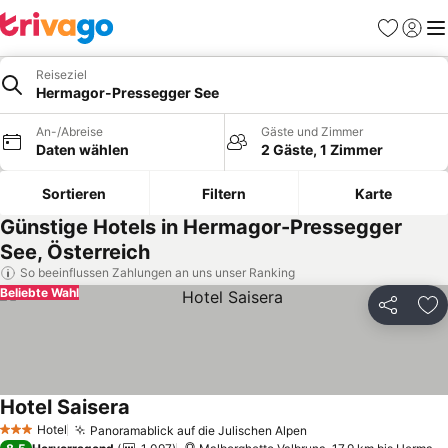
Favoriten
Einlog
Me
Reiseziel
Hermagor-Pressegger See
An-/Abreise
Gäste und Zimmer
Daten wählen
2 Gäste, 1 Zimmer
Sortieren
Filtern
Karte
Günstige Hotels in Hermagor-Pressegger
See, Österreich
So beeinflussen Zahlungen an uns unser Ranking
Beliebte Wahl
Teilen
Zu
Hotel Saisera
Preise sehen
Hotel
Panoramablick auf die Julischen Alpen
Preise sehen
3 Sterne