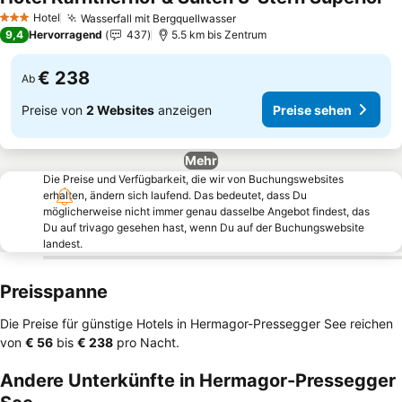
Pr
Hotel
Wasserfall mit Bergquellwasser
Preise sehen
3 Sterne
9,4
Hervorragend
437
5.5 km bis Zentrum
€ 238
Ab
Preise von
2 Websites
anzeigen
Preise sehen
Mehr
Die Preise und Verfügbarkeit, die wir von Buchungswebsites
erhalten, ändern sich laufend. Das bedeutet, dass Du
möglicherweise nicht immer genau dasselbe Angebot findest, das
Du auf trivago gesehen hast, wenn Du auf der Buchungswebsite
landest.
Preisspanne
Die Preise für günstige Hotels in Hermagor-Pressegger See reichen
von
‎€ 56
bis
‎€ 238
pro Nacht.
Andere Unterkünfte in Hermagor-Pressegger