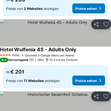
Preise von
2 Websites
anzeigen
Preise sehen
Teilen
Zu
Hotel Wulfenia 4S - Adults Only
Preise sehen
Hotel
Gourmet 5-Gänge-Menü am Abend
Preise sehen
4 Sterne
9,3
Hervorragend
1 260
10.3 km bis Zentrum
€ 201
Ab
Preise von
11 Websites
anzeigen
Preise sehen
Teilen
Zu