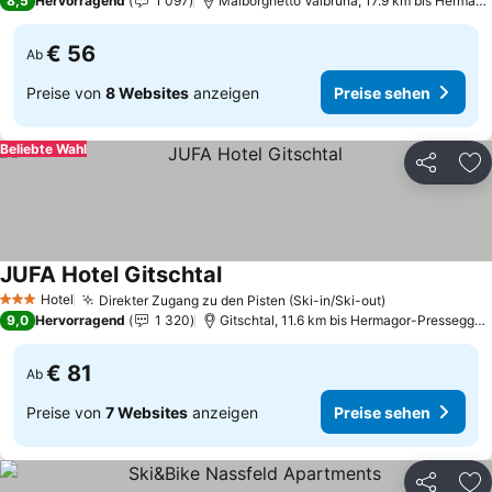
8,5
Hervorragend
1 097
Malborghetto Valbruna, 17.9 km bis Hermag
€ 56
Ab
Preise von
8 Websites
anzeigen
Preise sehen
Beliebte Wahl
Teilen
Zu
JUFA Hotel Gitschtal
Preise sehen
Hotel
Direkter Zugang zu den Pisten (Ski-in/Ski-out)
Preise sehen
3 Sterne
9,0
Hervorragend
1 320
Gitschtal, 11.6 km bis Hermagor-Pressegger
€ 81
Ab
Preise von
7 Websites
anzeigen
Preise sehen