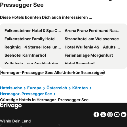
Pressegger See
Diese Hotels könnten Dich auch interessieren ...
Falkensteiner Hotel & Spa Carinzia
Arena Franz Ferdinand Nassfeld
Falkensteiner Family Hotel Sonnenalpe
Strandhotel am Weissensee
Regitnig - 4 Sterne Hotel und Chalets
Hotel Wulfenia 4S - Adults Only
Seehotel Kärntnerhof
Ferienanlage Morgenfurt
Kolbitsch... ein Ausblick der verzaubert
Hotel Samerhof
Hotel Schloss Lerchenhof
Aldiana Club Schlanitzen Alm
Hermagor-Pressegger See: Alle Unterkünfte anzeigen
Almhotel Kärnten
JUFA Hotel Gitschtal
Hotelsuche
Europa
Österreich
Kärnten
Der Tröpolacherhof Hotel & Restaurant
Alpen Adria Hotel & Spa
Hermagor-Pressegger See
LACUS Hotel am See
Alpenhotel Marcius
Günstige Hotels in Hermagor-Pressegger See
Hotel Berghof
OptimaMed Kurhotel Weißbriach GmbH
Hotel Neusacherhof
Hotel
Facebook
Twitter
Insta
Yo
Wähle Dein Land
Arlbergerhof Vital
Ramsi euer Familienhotel