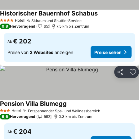
Historischer Bauernhof Schabus
Preise sehen
Hotel
Skiraum und Shuttle-Service
Preise sehen
4 Sterne
9,8
Hervorragend
65
7.5 km bis Zentrum
€ 202
Ab
Preise von
2 Websites
anzeigen
Preise sehen
Teilen
Zu
Pension Villa Blumegg
Preise sehen
Hotel
Entspannender Spa- und Wellnessbereich
Preise sehen
3 Sterne
9,6
Hervorragend
592
0.3 km bis Zentrum
€ 204
Ab