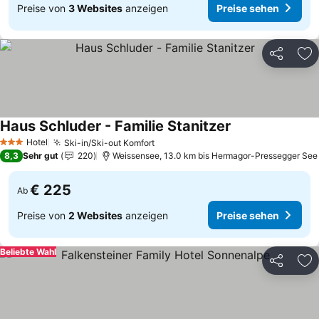
Preise von
3 Websites
anzeigen
Preise sehen
Teilen
Zu
Haus Schluder - Familie Stanitzer
Preise sehen
Hotel
Ski-in/Ski-out Komfort
Preise sehen
3 Sterne
8,3
Sehr gut
220
Weissensee, 13.0 km bis Hermagor-Pressegger See
€ 225
Ab
Preise von
2 Websites
anzeigen
Preise sehen
Beliebte Wahl
Teilen
Zu