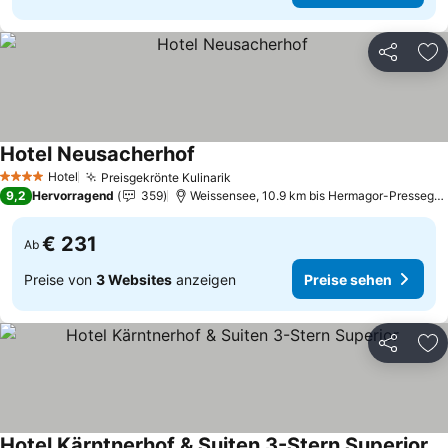
Teilen
Zu
Hotel Neusacherhof
Preise sehen
Hotel
Preisgekrönte Kulinarik
Preise sehen
4 Sterne
9,2
Hervorragend
359
Weissensee, 10.9 km bis Hermagor-Pressegge
€ 231
Ab
Preise von
3 Websites
anzeigen
Preise sehen
Teilen
Zu
Hotel Kärntnerhof & Suiten 3-Stern Superior