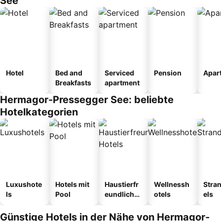
See
Hotel
Bed and
Serviced
Pension
Apar
Breakfasts
apartment
Hermagor-Pressegger See: beliebte
Hotelkategorien
Luxushote
Hotels mit
Haustierfr
Wellnessh
Stra
ls
Pool
eundliche
otels
els
Hotels
Günstige Hotels in der Nähe von Hermagor-