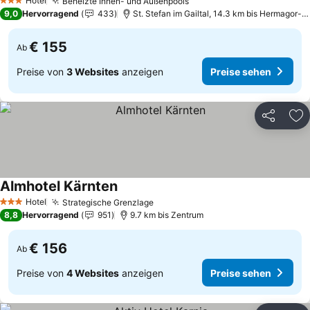
Hotel
Beheizte Innen- und Außenpools
Preise sehen
3 Sterne
9,0
Hervorragend
433
St. Stefan im Gailtal, 14.3 km bis Hermagor-
€ 155
Ab
Preise von
3 Websites
anzeigen
Preise sehen
Teilen
Zu
Almhotel Kärnten
Preise sehen
Hotel
Strategische Grenzlage
Preise sehen
3 Sterne
8,8
Hervorragend
951
9.7 km bis Zentrum
€ 156
Ab
Preise von
4 Websites
anzeigen
Preise sehen