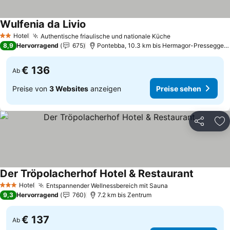
Wulfenia da Livio
Preise sehen
Hotel
Authentische friaulische und nationale Küche
Preise sehen
2 Sterne
8,9
Hervorragend
675
Pontebba, 10.3 km bis Hermagor-Pressegger 
€ 136
Ab
Preise von
3 Websites
anzeigen
Preise sehen
Teilen
Zu
Der Tröpolacherhof Hotel & Restaurant
Preise se
Hotel
Entspannender Wellnessbereich mit Sauna
Preise sehen
3 Sterne
9,3
Hervorragend
760
7.2 km bis Zentrum
€ 137
Ab