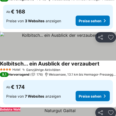
€ 168
Ab
Preise von
3 Websites
anzeigen
Preise sehen
Teilen
Zu
Kolbitsch... ein Ausblick der verzaubert
Preise s
Hotel
Ganzjährige Aktivitäten
Preise sehen
4 Sterne
9,1
Hervorragend
176
Weissensee, 13.1 km bis Hermagor-Pressegge
€ 174
Ab
Preise von
7 Websites
anzeigen
Preise sehen
Beliebte Wahl
Teilen
Zu