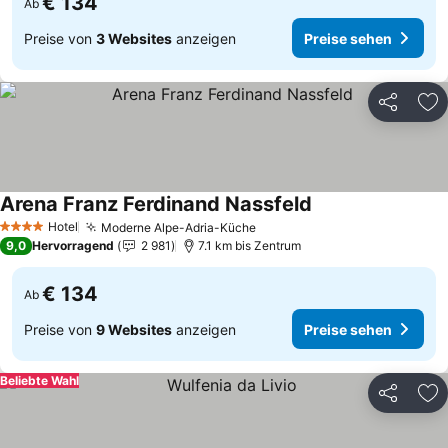
€ 134
Ab
Preise von
3 Websites
anzeigen
Preise sehen
Teilen
Zu
Arena Franz Ferdinand Nassfeld
Preise sehen
Hotel
Moderne Alpe-Adria-Küche
Preise sehen
4 Sterne
9,0
Hervorragend
2 981
7.1 km bis Zentrum
€ 134
Ab
Preise von
9 Websites
anzeigen
Preise sehen
Beliebte Wahl
Teilen
Zu