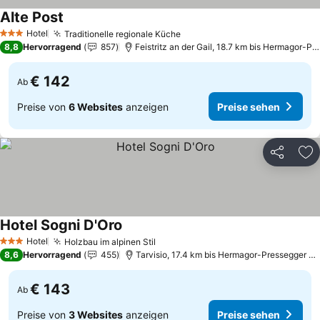
Alte Post
Preise sehen
Hotel
Traditionelle regionale Küche
Preise sehen
3 Sterne
8,8
Hervorragend
857
Feistritz an der Gail, 18.7 km bis Hermagor-P
€ 142
Ab
Preise von
6 Websites
anzeigen
Preise sehen
Teilen
Zu
Hotel Sogni D'Oro
Preise sehen
Hotel
Holzbau im alpinen Stil
Preise sehen
3 Sterne
8,6
Hervorragend
455
Tarvisio, 17.4 km bis Hermagor-Pressegger S
€ 143
Ab
Preise von
3 Websites
anzeigen
Preise sehen