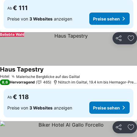
€ 111
Ab
Preise von
3 Websites
anzeigen
Preise sehen
Beliebte Wahl
Teilen
Zu
Haus Tapestry
Preise sehen
Hotel
Malerische Bergblicke auf das Gailtal
Preise sehen
8,6
Hervorragend
465
Nötsch im Gailtal, 19.4 km bis Hermagor-Pres
€ 118
Ab
Preise von
3 Websites
anzeigen
Preise sehen
Teilen
Zu