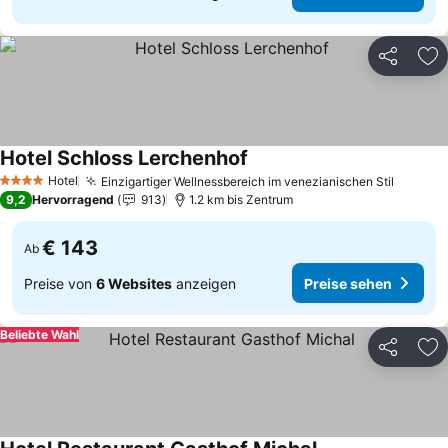
Teilen
Zu
Hotel Schloss Lerchenhof
Preise sehen
Hotel
Einzigartiger Wellnessbereich im venezianischen Stil
Preise
4 Sterne
9,2
Hervorragend
913
1.2 km bis Zentrum
€ 143
Ab
Preise von
6 Websites
anzeigen
Preise sehen
Beliebte Wahl
Teilen
Zu