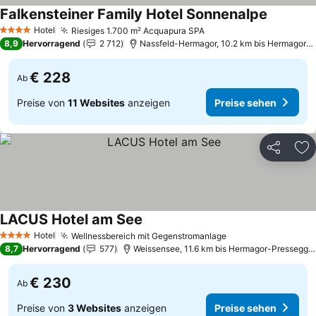
Falkensteiner Family Hotel Sonnenalpe
Preise s
Hotel
Riesiges 1.700 m² Acquapura SPA
Preise sehen
4 Sterne
8,9
Hervorragend
2 712
Nassfeld-Hermagor, 10.2 km bis Hermagor-
€ 228
Ab
Preise von
11 Websites
anzeigen
Preise sehen
Teilen
Zu
LACUS Hotel am See
Preise sehen
Hotel
Wellnessbereich mit Gegenstromanlage
Preise sehen
4 Sterne
8,7
Hervorragend
577
Weissensee, 11.6 km bis Hermagor-Pressegge
€ 230
Ab
Preise von
3 Websites
anzeigen
Preise sehen