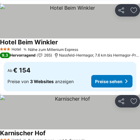
Teilen
Zu
Hotel Beim Winkler
Preise sehen
Hotel
Nähe zum Millenium Express
Preise sehen
3 Sterne
9,3
Hervorragend
265
Nassfeld-Hermagor, 7.6 km bis Hermagor-Pre
€ 154
Ab
Preise von
3 Websites
anzeigen
Preise sehen
Teilen
Zu
Karnischer Hof
Preise sehen