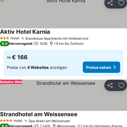
Teilen
Zu
Aktiv Hotel Karnia
Preise sehen
Hotel
Brandneue Apartments mit Hotelservice
Preise sehen
3 Sterne
9,0
Hervorragend
508
1.6 km bis Zentrum
€ 166
Ab
Preise von
4 Websites
anzeigen
Preise sehen
Beliebte Wahl
Teilen
Zu
Strandhotel am Weissensee
Preise sehen
Hotel
Spa direkt am Weissensee
Preise sehen
4 Sterne
9,0
Hervorragend
1 049
Weissensee, 11.1 km bis Hermagor-Pressegg