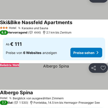
Teilen
Zu
Ski&Bike Nassfeld Apartments
Preise sehen
Hotel
Karaoke und Sauna
Preise sehen
3 Sterne
8,8
Hervorragend
444
2.1 km bis Zentrum
€ 111
Ab
Preise von
6 Websites
anzeigen
Preise sehen
Beliebte Wahl
Teilen
Zu
Albergo Spina
Preise sehen
Hotel
Bergblick von ausgewählten Zimmern
Preise sehen
7,7
Gut
1 530
Pontebba, 14.5 km bis Hermagor-Pressegger See