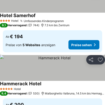
Hotel Samerhof
Preise sehen
Hotel
Umfassendes Kinderprogramm
Preise sehen
4 Sterne
9,1
Hervorragend
744
7.3 km bis Zentrum
€ 194
Ab
Preise von
5 Websites
anzeigen
Preise sehen
Teilen
Zu
Hammerack Hotel
Preise sehen
Hotel
5 Sterne
9,4
Hervorragend
530
Malborghetto Valbruna, 14.5 km bis Hermago
€ 200
Ab