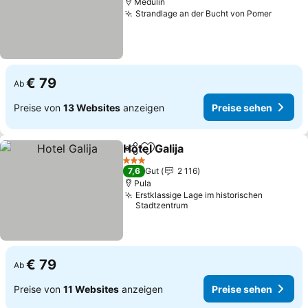
Medulin
Strandlage an der Bucht von Pomer
Preise
€ 79
Ab
Preise von
13 Websites
anzeigen
Preise sehen
Hotel Galija
Teilen
Zu Favoriten hinzufügen
Preise sehen
3 Sterne
7,6
Gut
2 116
Pula
Erstklassige Lage im historischen
Stadtzentrum
€ 79
Ab
Preise von
11 Websites
anzeigen
Preise sehen