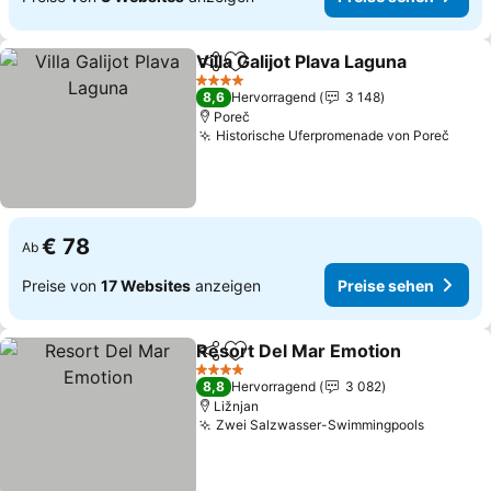
Villa Galijot Plava Laguna
Teilen
Zu Favoriten hinzufügen
P
4 Sterne
8,6
Hervorragend
3 148
Poreč
Historische Uferpromenade von Poreč
Prei
€ 78
Ab
Preise von
17 Websites
anzeigen
Preise sehen
Resort Del Mar Emotion
Teilen
Zu Favoriten hinzufügen
Pr
4 Sterne
8,8
Hervorragend
3 082
Ližnjan
Zwei Salzwasser-Swimmingpools
Preise 