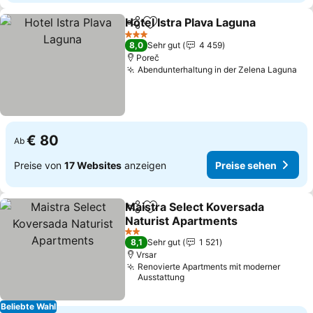
Hotel Istra Plava Laguna
Teilen
Zu Favoriten hinzufügen
Pr
3 Sterne
8,0
Sehr gut
4 459
Poreč
Abendunterhaltung in der Zelena Laguna
Pre
€ 80
Ab
Preise von
17 Websites
anzeigen
Preise sehen
Maistra Select Koversada
Teilen
Zu Favoriten hinzufügen
Naturist Apartments
Preise sehen
2 Sterne
8,1
Sehr gut
1 521
Vrsar
Renovierte Apartments mit moderner
Ausstattung
Beliebte Wahl