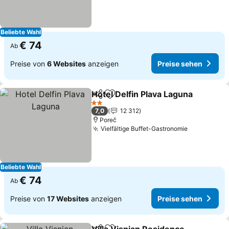
Beliebte Wahl
€ 74
Ab
Preise von
6 Websites
anzeigen
Preise sehen
Hotel Delfin Plava Laguna
Teilen
Zu Favoriten hinzufügen
2 Sterne
7,0
12 312
Poreč
Vielfältige Buffet-Gastronomie
Preise seh
Beliebte Wahl
€ 74
Ab
Preise von
17 Websites
anzeigen
Preise sehen