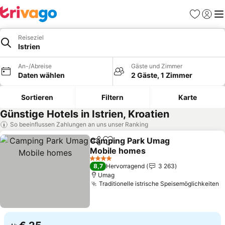
Favoriten
Einlog
Me
Reiseziel
Istrien
An-/Abreise
Gäste und Zimmer
Daten wählen
2 Gäste, 1 Zimmer
Sortieren
Filtern
Karte
Günstige Hotels in Istrien, Kroatien
So beeinflussen Zahlungen an uns unser Ranking
Camping Park Umag
Teilen
Zu Favoriten hinzufügen
Mobile homes
Preise sehen
4 Sterne
8,7
Hervorragend
3 263
Umag
Traditionelle istrische Speisemöglichkeiten
P