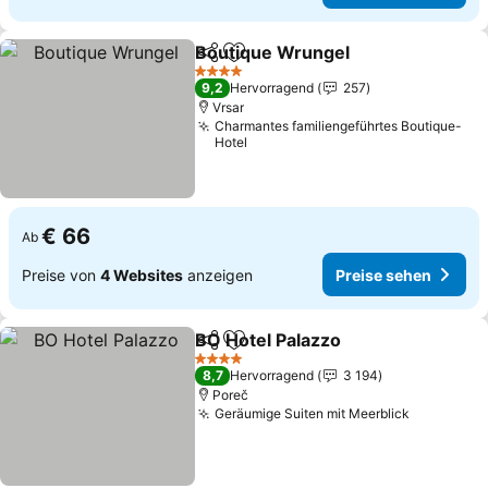
Boutique Wrungel
Teilen
Zu Favoriten hinzufügen
Preise s
4 Sterne
9,2
Hervorragend
257
Vrsar
Charmantes familiengeführtes Boutique-
Hotel
€ 66
Ab
Preise von
4 Websites
anzeigen
Preise sehen
BO Hotel Palazzo
Teilen
Zu Favoriten hinzufügen
Preise se
4 Sterne
8,7
Hervorragend
3 194
Poreč
Geräumige Suiten mit Meerblick
Preise se