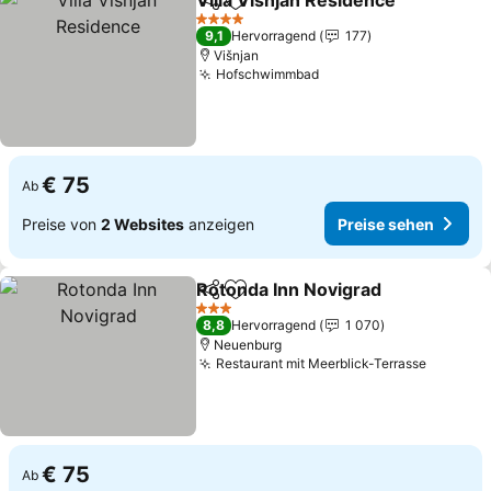
Villa Visnjan Residence
Teilen
Zu Favoriten hinzufügen
Pre
4 Sterne
9,1
Hervorragend
177
Višnjan
Hofschwimmbad
Preise sehen
€ 75
Ab
Preise von
2 Websites
anzeigen
Preise sehen
Rotonda Inn Novigrad
Teilen
Zu Favoriten hinzufügen
Prei
3 Sterne
8,8
Hervorragend
1 070
Neuenburg
Restaurant mit Meerblick-Terrasse
Preise 
€ 75
Ab