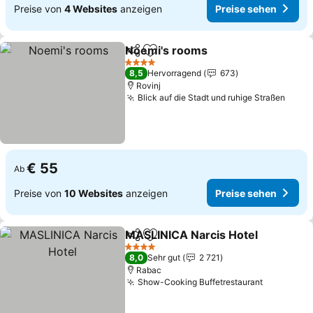
Preise von
4 Websites
anzeigen
Preise sehen
Noemi's rooms
Teilen
Zu Favoriten hinzufügen
Preise sehe
4 Sterne
8,5
Hervorragend
673
Rovinj
Blick auf die Stadt und ruhige Straßen
Preis
€ 55
Ab
Preise von
10 Websites
anzeigen
Preise sehen
MASLINICA Narcis Hotel
Teilen
Zu Favoriten hinzufügen
P
4 Sterne
8,0
Sehr gut
2 721
Rabac
Show-Cooking Buffetrestaurant
Preise se