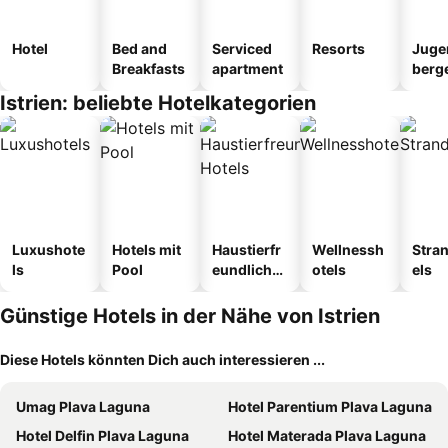
Hotel
Bed and
Serviced
Resorts
Juge
Breakfasts
apartment
berg
tel
Istrien: beliebte Hotelkategorien
Luxushote
Hotels mit
Haustierfr
Wellnessh
Stra
ls
Pool
eundliche
otels
els
Hotels
Günstige Hotels in der Nähe von Istrien
Diese Hotels könnten Dich auch interessieren ...
Umag Plava Laguna
Hotel Parentium Plava Laguna
Hotel Delfin Plava Laguna
Hotel Materada Plava Laguna