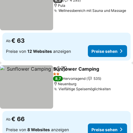
6,3
4 293
Pula
Wellnessbereich mit Sauna und Massage
Pre
€ 63
Ab
Preise von
12 Websites
anzeigen
Preise sehen
Sunflower Camping
Teilen
Zu Favoriten hinzufügen
Preise
2 Sterne
8,7
Hervorragend
535
Neuenburg
Vielfältige Speisemöglichkeiten
Preise se
€ 66
Ab
Preise von
8 Websites
anzeigen
Preise sehen