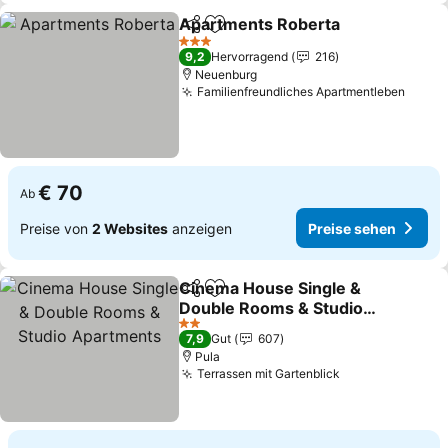
Apartments Roberta
Teilen
Zu Favoriten hinzufügen
Preis
3 Sterne
9,2
Hervorragend
216
Neuenburg
Familienfreundliches Apartmentleben
Preis
€ 70
Ab
Preise von
2 Websites
anzeigen
Preise sehen
Cinema House Single &
Teilen
Zu Favoriten hinzufügen
Double Rooms & Studio
Apartments
Preise sehen
2 Sterne
7,9
Gut
607
Pula
Terrassen mit Gartenblick
Preise sehen