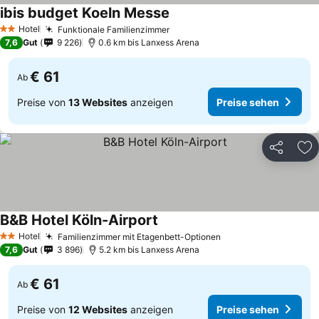
ibis budget Koeln Messe
Preise sehen
Hotel
Funktionale Familienzimmer
Preise sehen
2 Sterne
7,6
Gut
9 226
0.6 km bis Lanxess Arena
€ 61
Ab
Preise von
13 Websites
anzeigen
Preise sehen
Teilen
Zu
B&B Hotel Köln-Airport
Preise sehen
Hotel
Familienzimmer mit Etagenbett-Optionen
Preise sehen
2 Sterne
7,6
Gut
3 896
5.2 km bis Lanxess Arena
€ 61
Ab
Preise von
12 Websites
anzeigen
Preise sehen