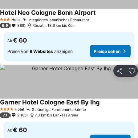
Hotel Neo Cologne Bonn Airport
Preise sehen
Hotel
Integriertes japanisches Restaurant
Preise sehen
3 Sterne
6,9
388
Rösrath, 13.6 km bis Köln
€ 60
Ab
Preise von
8 Websites
anzeigen
Preise sehen
Teilen
Zu
Garner Hotel Cologne East By Ihg
Preise sehen
Hotel
Geräumige Familienunterkünfte
Preise sehen
4 Sterne
7,1
2 185
7.3 km bis Lanxess Arena
€ 60
Ab