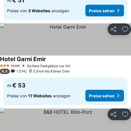
€ 51
Ab
Preise von
3 Websites
anzeigen
Preise sehen
Teilen
Zu
Hotel Garni Emir
Preise sehen
Hotel
Sichere Parkplätze vor Ort
Preise sehen
3 Sterne
6,5
1 574
0.9 km bis Kölner Dom
€ 53
Ab
Preise von
11 Websites
anzeigen
Preise sehen
Teilen
Zu