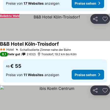
Preise von
17 Websites
anzeigen
Preise sehen
Beliebte Wahl
Teilen
Zu
B&B Hotel Köln-Troisdorf
Preise sehen
Hotel
Schallisolierte Zimmer nahe der Bahn
Preise sehen
2 Sterne
8,1
Sehr gut
2 632
Troisdorf, 19.2 km bis Köln
€ 55
Ab
Preise von
11 Websites
anzeigen
Preise sehen
Teilen
Zu