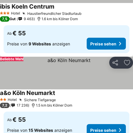
ibis Koeln Centrum
Preise sehen
Hotel
Haustierfreundlicher Stadturlaub
Preise sehen
3 Sterne
7,5
Gut
9 463
1.6 km bis Kölner Dom
€ 55
Ab
Preise von
9 Websites
anzeigen
Preise sehen
Beliebte Wahl
Teilen
Zu
a&o Köln Neumarkt
Preise sehen
Hotel
Sichere Tiefgarage
Preise sehen
2 Sterne
7,2
17 236
1.5 km bis Kölner Dom
€ 55
Ab
Preise von
15 Websites
anzeigen
Preise sehen