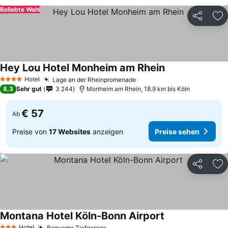
Beliebte Wahl
Teilen
Zu
Hey Lou Hotel Monheim am Rhein
Preise sehen
Hotel
Lage an der Rheinpromenade
Preise sehen
4 Sterne
8,3
Sehr gut
3 244
Monheim am Rhein, 18.9 km bis Köln
€ 57
Ab
Preise von
17 Websites
anzeigen
Preise sehen
Teilen
Zu
Montana Hotel Köln-Bonn Airport
Preise sehen
Hotel
Bequeme Tiefgarage