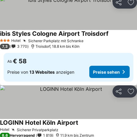
Teilen
Zu
ibis Styles Cologne Airport Troisdorf
Preise sehe
Hotel
Sicherer Parkplatz mit Schranke
Preise sehen
3 Sterne
7,3
3 770
Troisdorf, 18.8 km bis Köln
€ 58
Ab
Preise von
13 Websites
anzeigen
Preise sehen
Teilen
Zu
LOGINN Hotel Köln Airport
Preise sehen
Hotel
Sicherer Privatparkplatz
Preise sehen
8,6
Hervorragend
1 819
11.9 km bis Zentrum