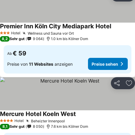
Premier Inn Köln City Mediapark Hotel
Preise seh
Hotel
Wellness und Sauna vor Ort
Preise sehen
3 Sterne
8,2
Sehr gut
9 064
1.0 km bis Kölner Dom
€ 59
Ab
Preise von
11 Websites
anzeigen
Preise sehen
Teilen
Zu
Mercure Hotel Koeln West
Preise sehen
Hotel
Beheizter Innenpool
Preise sehen
4 Sterne
8,1
Sehr gut
8 050
7.6 km bis Kölner Dom