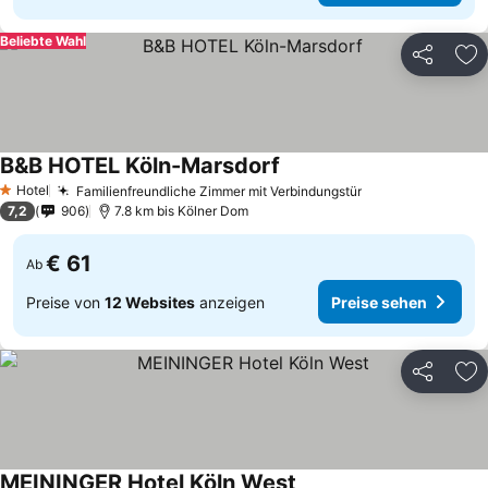
Beliebte Wahl
Teilen
Zu
B&B HOTEL Köln-Marsdorf
Preise sehen
Hotel
Familienfreundliche Zimmer mit Verbindungstür
Preise sehen
1 Sterne
7,2
906
7.8 km bis Kölner Dom
€ 61
Ab
Preise von
12 Websites
anzeigen
Preise sehen
Teilen
Zu
MEININGER Hotel Köln West