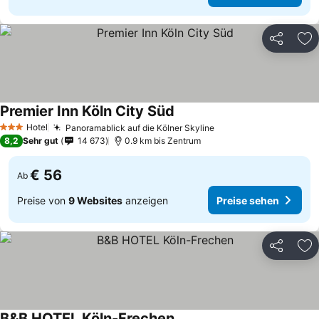
Teilen
Zu
Premier Inn Köln City Süd
Preise sehen
Hotel
Panoramablick auf die Kölner Skyline
Preise sehen
3 Sterne
8,2
Sehr gut
14 673
0.9 km bis Zentrum
€ 56
Ab
Preise von
9 Websites
anzeigen
Preise sehen
Teilen
Zu
B&B HOTEL Köln-Frechen