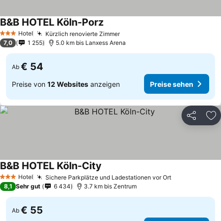
B&B HOTEL Köln-Porz
Preise sehen
Hotel
Kürzlich renovierte Zimmer
Preise sehen
3 Sterne
7,0
1 255
5.0 km bis Lanxess Arena
€ 54
Ab
Preise von
12 Websites
anzeigen
Preise sehen
Teilen
Zu
B&B HOTEL Köln-City
Preise sehen
Hotel
Sichere Parkplätze und Ladestationen vor Ort
Preise sehen
3 Sterne
8,1
Sehr gut
6 434
3.7 km bis Zentrum
€ 55
Ab