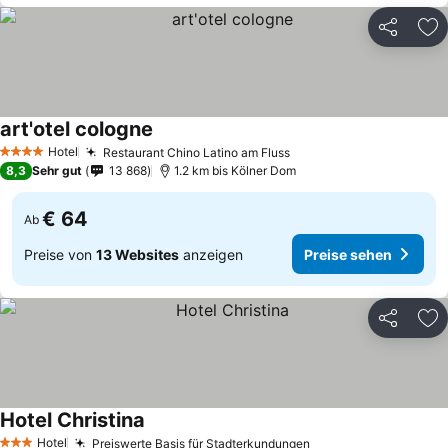
Teilen
Zu
art'otel cologne
Preise sehen
Hotel
Restaurant Chino Latino am Fluss
Preise sehen
4 Sterne
8,3
Sehr gut
13 868
1.2 km bis Kölner Dom
€ 64
Ab
Preise von
13 Websites
anzeigen
Preise sehen
Teilen
Zu
Hotel Christina
Preise sehen
Hotel
Preiswerte Basis für Stadterkundungen
Preise sehen