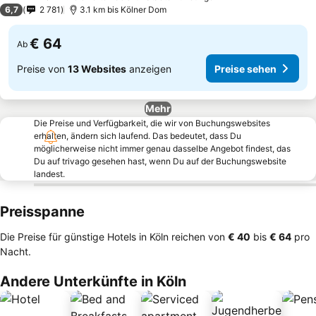
3 Sterne
6,7
2 781
3.1 km bis Kölner Dom
€ 64
Ab
Preise von
13 Websites
anzeigen
Preise sehen
Mehr
Die Preise und Verfügbarkeit, die wir von Buchungswebsites
erhalten, ändern sich laufend. Das bedeutet, dass Du
möglicherweise nicht immer genau dasselbe Angebot findest, das
Du auf trivago gesehen hast, wenn Du auf der Buchungswebsite
landest.
Preisspanne
Die Preise für günstige Hotels in Köln reichen von
‎€ 40
bis
‎€ 64
pro
Nacht.
Andere Unterkünfte in Köln