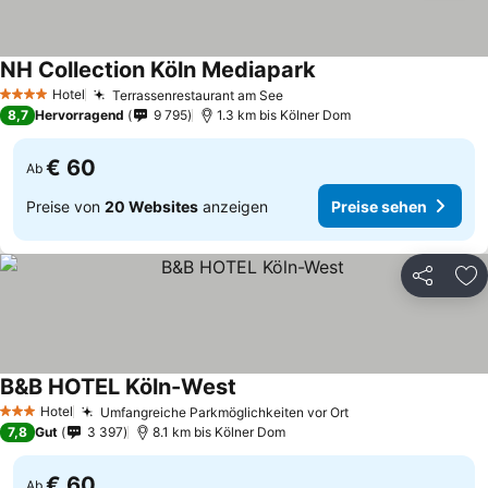
NH Collection Köln Mediapark
Preise sehen
Hotel
Terrassenrestaurant am See
Preise sehen
4 Sterne
8,7
Hervorragend
9 795
1.3 km bis Kölner Dom
€ 60
Ab
Preise von
20 Websites
anzeigen
Preise sehen
Teilen
Zu
B&B HOTEL Köln-West
Preise sehen
Hotel
Umfangreiche Parkmöglichkeiten vor Ort
Preise sehen
3 Sterne
7,8
Gut
3 397
8.1 km bis Kölner Dom
€ 60
Ab