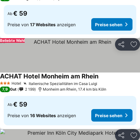
€ 59
Ab
Preise von
17 Websites
anzeigen
Preise sehen
Beliebte Wahl
Teilen
Zu
ACHAT Hotel Monheim am Rhein
Preise sehen
Hotel
Italienische Spezialitäten im Casa Luigi
Preise sehen
3 Sterne
7,9
Gut
2 199
Monheim am Rhein, 17.4 km bis Köln
€ 59
Ab
Preise von
16 Websites
anzeigen
Preise sehen
Teilen
Zu