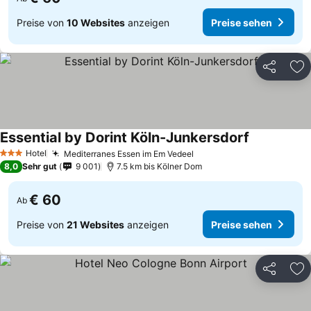
Preise von
10 Websites
anzeigen
Preise sehen
Teilen
Zu
Essential by Dorint Köln-Junkersdorf
Preise sehe
Hotel
Mediterranes Essen im Em Vedeel
Preise sehen
3 Sterne
8,0
Sehr gut
9 001
7.5 km bis Kölner Dom
€ 60
Ab
Preise von
21 Websites
anzeigen
Preise sehen
Teilen
Zu