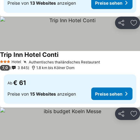
Preise von
13 Websites
anzeigen
Preise sehen
Teilen
Zu
Trip Inn Hotel Conti
Preise sehen
Hotel
Authentisches thailändisches Restaurant
Preise sehen
3 Sterne
7,0
3 845
1.8 km bis Kölner Dom
€ 61
Ab
Preise von
15 Websites
anzeigen
Preise sehen
Teilen
Zu