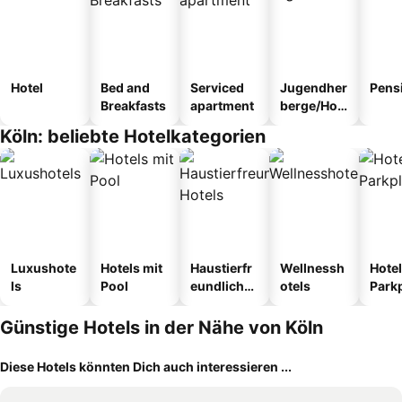
Hotel
Bed and
Serviced
Jugendher
Pens
Breakfasts
apartment
berge/Hos
tel
Köln: beliebte Hotelkategorien
Luxushote
Hotels mit
Haustierfr
Wellnessh
Hotel
ls
Pool
eundliche
otels
Park
Hotels
Günstige Hotels in der Nähe von Köln
Diese Hotels könnten Dich auch interessieren ...