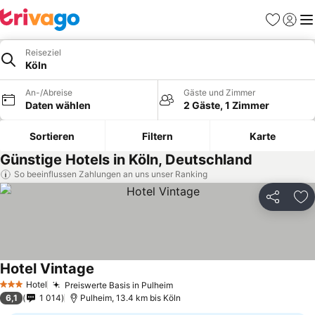
Favoriten
Einlog
Me
Reiseziel
Köln
An-/Abreise
Gäste und Zimmer
Daten wählen
2 Gäste, 1 Zimmer
Sortieren
Filtern
Karte
Günstige Hotels in Köln, Deutschland
So beeinflussen Zahlungen an uns unser Ranking
Teilen
Zu
Hotel Vintage
Preise sehen
Hotel
Preiswerte Basis in Pulheim
Preise sehen
3 Sterne
6,1
1 014
Pulheim, 13.4 km bis Köln