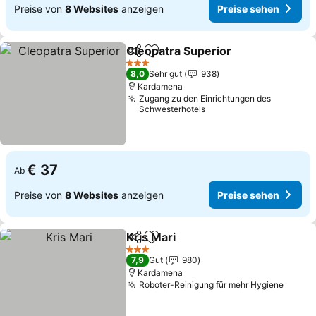
Preise von
8 Websites
anzeigen
Preise sehen
Cleopatra Superior
Teilen
Zu Favoriten hinzufügen
Preise 
3 Sterne
8,0
Sehr gut
938
Kardamena
Zugang zu den Einrichtungen des
Schwesterhotels
€ 37
Ab
Preise von
8 Websites
anzeigen
Preise sehen
Kris Mari
Teilen
Zu Favoriten hinzufügen
Preise sehen
3 Sterne
7,9
Gut
980
Kardamena
Roboter-Reinigung für mehr Hygiene
Preis