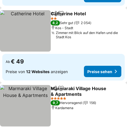
Catherine Hotel
Teilen
Zu Favoriten hinzufügen
Preise seh
2 Sterne
8,2
Sehr gut
2 054
Kos - Stadt
Zimmer mit Blick auf den Hafen und die
Stadt Kos
€ 49
Ab
Preise von
12 Websites
anzeigen
Preise sehen
Marmaraki Village House
Teilen
Zu Favoriten hinzufügen
& Apartments
Preise sehen
5 Sterne
9,7
Hervorragend
156
Kardamena