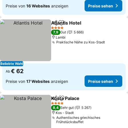
Preise von
16 Websites
anzeigen
Preise sehen
Atlantis Hotel
Teilen
Zu Favoriten hinzufügen
Preise sehen
4 Sterne
7,9
Gut
5 666
Lambi
Praktische Nähe zu Kos-Stadt
Preise seh
Beliebte Wahl
€ 62
Ab
Preise von
17 Websites
anzeigen
Preise sehen
Kosta Palace
Teilen
Zu Favoriten hinzufügen
Preise sehen
4 Sterne
8,4
Sehr gut
5 267
Kos - Stadt
Authentisches griechisches
Frühstücksbuffet