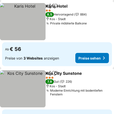
Karis Hotel
Teilen
Zu Favoriten hinzufügen
Preise sehen
2 Sterne
8,5
Hervorragend
884
Kos - Stadt
Private möblierte Balkone
Preise sehen
€ 56
Ab
Preise von
3 Websites
anzeigen
Preise sehen
Kos City Sunstone
Teilen
Zu Favoriten hinzufügen
Preise 
3 Sterne
7,9
Gut
226
Kos - Stadt
Moderne Einrichtung mit bodentiefen
Fenstern