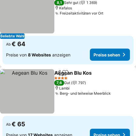
2 Sterne
8,1
Sehr gut
1 369
Kefalos
Freizeitaktivitäten vor Ort
Preise sehen
Beliebte Wahl
€ 64
Ab
Preise von
8 Websites
anzeigen
Preise sehen
Aegean Blu Kos
Teilen
Zu Favoriten hinzufügen
Preise seh
4 Sterne
7,6
Gut
797
Lambi
Berg- und teilweise Meerblick
Preise seh
€ 65
Ab
Preise von
17 Websites
anzeigen
Preise sehen