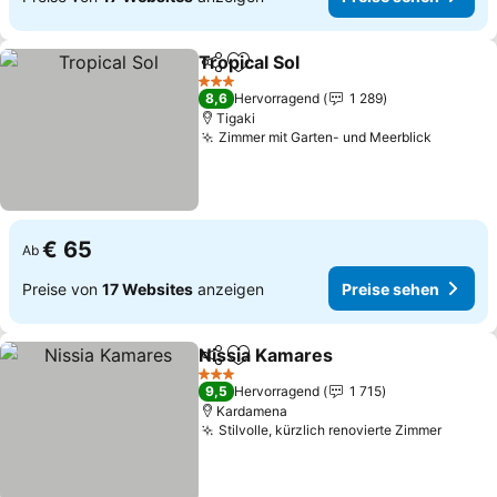
Tropical Sol
Teilen
Zu Favoriten hinzufügen
Preise sehen
3 Sterne
8,6
Hervorragend
1 289
Tigaki
Zimmer mit Garten- und Meerblick
Preise 
€ 65
Ab
Preise von
17 Websites
anzeigen
Preise sehen
Nissia Kamares
Teilen
Zu Favoriten hinzufügen
Preise seh
3 Sterne
9,5
Hervorragend
1 715
Kardamena
Stilvolle, kürzlich renovierte Zimmer
Preise