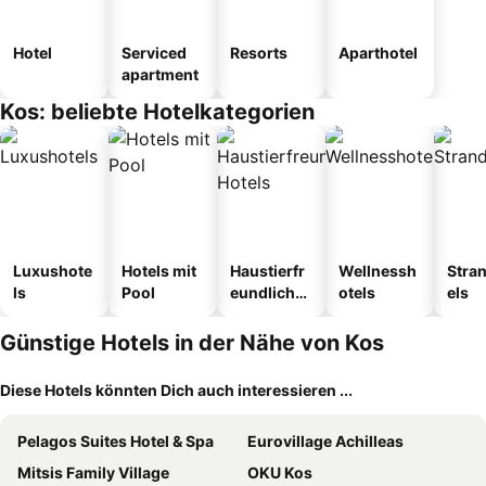
Hotel
Serviced
Resorts
Aparthotel
apartment
Kos: beliebte Hotelkategorien
Luxushote
Hotels mit
Haustierfr
Wellnessh
Stra
ls
Pool
eundliche
otels
els
Hotels
Günstige Hotels in der Nähe von Kos
Diese Hotels könnten Dich auch interessieren ...
Pelagos Suites Hotel & Spa
Eurovillage Achilleas
Mitsis Family Village
OKU Kos