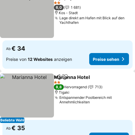
Teilen
Zu Favoriten hinzufügen
Preise sehen
2 Sterne
6,0
1 681
Kos - Stadt
Lage direkt am Hafen mit Blick auf den
Yachthafen
€ 34
Ab
Preise von
12 Websites
anzeigen
Preise sehen
Marianna Hotel
Teilen
Zu Favoriten hinzufügen
Preise seh
2 Sterne
8,8
Hervorragend
713
Tigaki
Entspannender Poolbereich mit
Annehmlichkeiten
Beliebte Wahl
€ 35
Ab