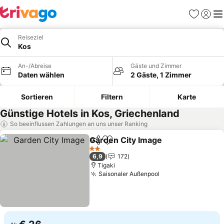
Favoriten
Einlog
Me
Reiseziel
Kos
An-/Abreise
Gäste und Zimmer
Daten wählen
2 Gäste, 1 Zimmer
Sortieren
Filtern
Karte
Günstige Hotels in Kos, Griechenland
So beeinflussen Zahlungen an uns unser Ranking
Garden City Image
Teilen
Zu Favoriten hinzufügen
Preise 
2 Sterne
6,9
172
Tigaki
Saisonaler Außenpool
Preise sehen