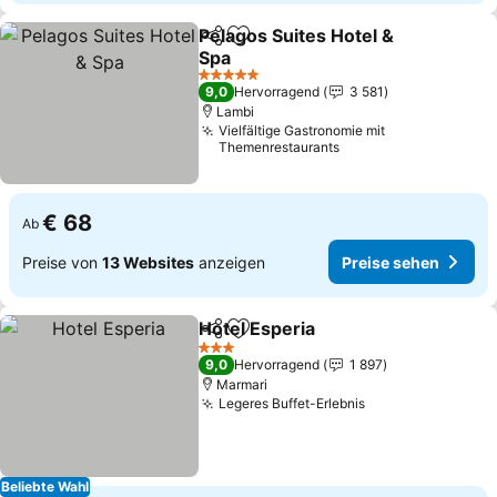
Pelagos Suites Hotel &
Teilen
Zu Favoriten hinzufügen
Spa
Preise sehen
5 Sterne
9,0
Hervorragend
3 581
Lambi
Vielfältige Gastronomie mit
Themenrestaurants
€ 68
Ab
Preise von
13 Websites
anzeigen
Preise sehen
Hotel Esperia
Teilen
Zu Favoriten hinzufügen
Preise sehen
3 Sterne
9,0
Hervorragend
1 897
Marmari
Legeres Buffet-Erlebnis
Preise sehen
Beliebte Wahl