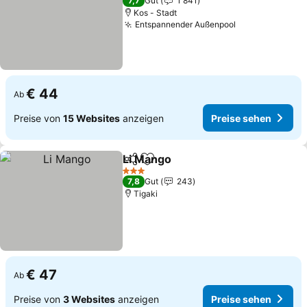
7,7
Gut
1 841
Kos - Stadt
Entspannender Außenpool
Preise sehen
€ 44
Ab
Preise von
15 Websites
anzeigen
Preise sehen
Li Mango
Teilen
Zu Favoriten hinzufügen
Preise sehen
3 Sterne
7,8
Gut
243
Tigaki
€ 47
Ab
Preise von
3 Websites
anzeigen
Preise sehen