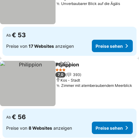
Unverbaubarer Blick auf die Ägäis
Preise 
€ 53
Ab
Preise von
17 Websites
anzeigen
Preise sehen
Philippion
Teilen
Zu Favoriten hinzufügen
Preise sehen
3 Sterne
7,0
393
Kos - Stadt
Zimmer mit atemberaubendem Meerblick
Pr
€ 56
Ab
Preise von
8 Websites
anzeigen
Preise sehen