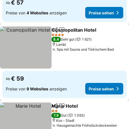
€ 57
Ab
Preise von
4 Websites
anzeigen
Preise sehen
Cosmopolitan Hotel
Teilen
Zu Favoriten hinzufügen
Preise
4 Sterne
8,4
Sehr gut
1 621
Lambi
Spa mit Sauna und Türkischem Bad
Preise
€ 59
Ab
Preise von
9 Websites
anzeigen
Preise sehen
Marie Hotel
Teilen
Zu Favoriten hinzufügen
Preise sehen
2 Sterne
7,9
Gut
1 093
Kos - Stadt
Hausgemachte Frühstücksleckereien
Preis