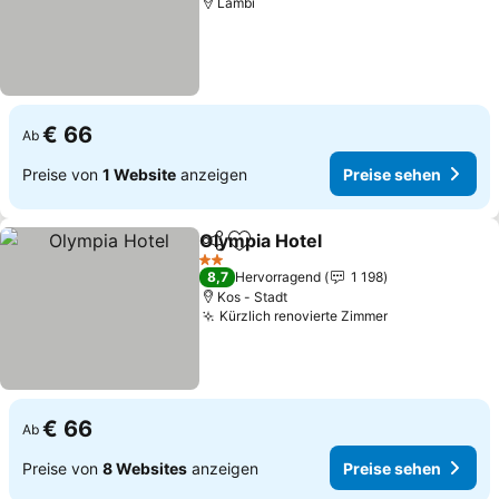
Lambi
€ 66
Ab
Preise von
1 Website
anzeigen
Preise sehen
Olympia Hotel
Teilen
Zu Favoriten hinzufügen
Preise sehen
2 Sterne
8,7
Hervorragend
1 198
Kos - Stadt
Kürzlich renovierte Zimmer
Preise sehen
€ 66
Ab
Preise von
8 Websites
anzeigen
Preise sehen