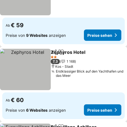
€ 59
Ab
Preise von
9 Websites
anzeigen
Preise sehen
Zephyros Hotel
Teilen
Zu Favoriten hinzufügen
Preise seh
2 Sterne
7,3
1 168
Kos - Stadt
Erstklassiger Blick auf den Yachthafen und
das Meer
€ 60
Ab
Preise von
6 Websites
anzeigen
Preise sehen