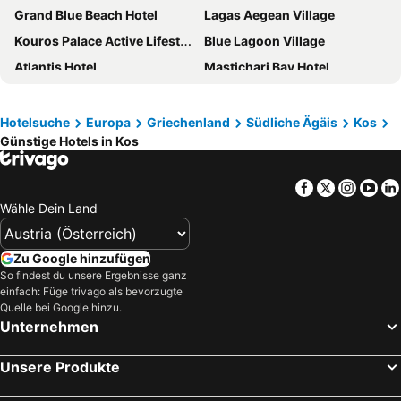
Grand Blue Beach Hotel
Lagas Aegean Village
Kouros Palace Active Lifestyle Hotel
Blue Lagoon Village
Atlantis Hotel
Mastichari Bay Hotel
Smy Kos Beach & Splash
Porto Bello Beach
D' Andrea Lagoon All Suites - Adults Only
Blue Lagoon Resort
Hotelsuche
Europa
Griechenland
Südliche Ägäis
Kos
Günstige Hotels in Kos
Kipriotis Aqualand Hotel
Rio Hotel
Mosay Kos All Suite Hotel
Theros All Suite Hotel
Facebook
Twitter
Insta
Yo
TUI BLUE Palazzo del Mare
Atlantica Marmari Beach
Wähle Dein Land
Lango Design Hotel & Spa
Kos Palace
Oceanis Beach & Spa Resort
Continental Palace
Zu Google hinzufügen
Kosta Palace
Ikos Aria
So findest du unsere Ergebnisse ganz
einfach: Füge trivago als bevorzugte
Gaia Palace
White Olive Marine Aquapark
Quelle bei Google hinzu.
Unternehmen
Achilleas Beach Hotel
Kipriotis Maris Suites
The Aeolos Beach Hotel
Tropical Sol
Unsere Produkte
Tigaki Beach Hotel
ARATO by E-GEO