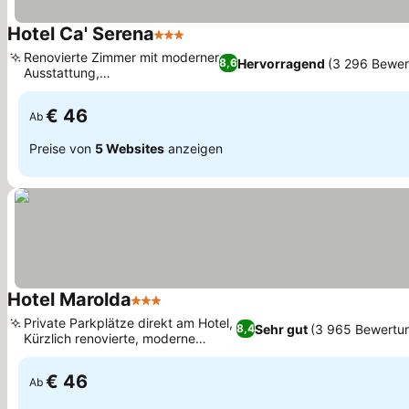
Hotel Ca' Serena
3 Sterne
Renovierte Zimmer mit moderner
Hervorragend
(3 296 Bewer
8,6
Ausstattung,
Wassersportaktivitäten
€ 46
Ab
Preise von
5 Websites
anzeigen
Hotel Marolda
3 Sterne
Private Parkplätze direkt am Hotel,
Sehr gut
(3 965 Bewertu
8,4
Kürzlich renovierte, moderne
Zimmer
€ 46
Ab