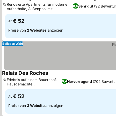
4 Sterne
Renovierte Apartments für moderne
Sehr gut
(92 Bewertu
8,0
Aufenthalte, Außenpool mit
Sonnenterrasse
€ 52
Ab
Preise von
2 Websites
anzeigen
Beliebte Wahl
Relais Des Roches
Erlebnis auf einem Bauernhof,
Hervorragend
(702 Bewertu
9,4
Hausgemachte
Frühstücksleckereien
€ 52
Ab
Preise von
3 Websites
anzeigen