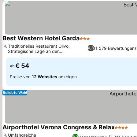
Best Western Hotel Garda
3 Sterne
Traditionelles Restaurant Olivo,
(1 579 Bewertungen)
6,8
Strategische Lage an der
Autobahnausfahrt
€ 54
Ab
Preise von
12 Websites
anzeigen
Beliebte Wahl
Airporthotel Verona Congress & Relax
4 Sterne
Umfangreiche
8,7