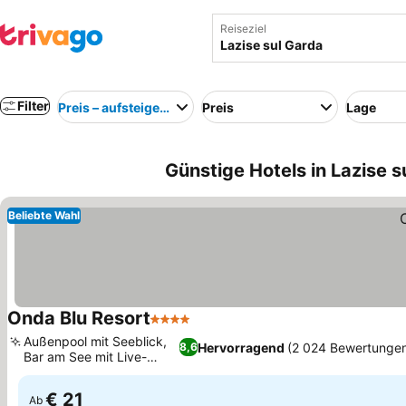
Reiseziel
Filter
Preis – aufsteigend
Preis
Lage
Günstige Hotels in Lazise su
Beliebte Wahl
Onda Blu Resort
4 Sterne
Außenpool mit Seeblick,
Hervorragend
(2 024 Bewertunge
8,6
Bar am See mit Live-
Musik
€ 21
Ab