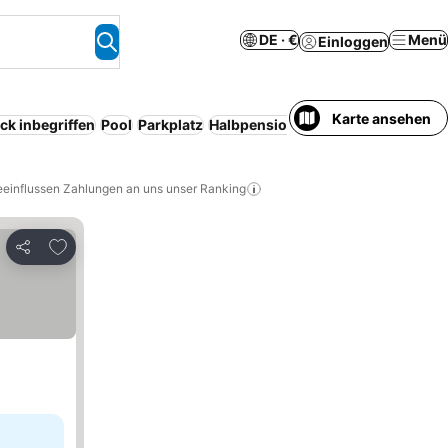
DE · €
Menü
Einloggen
Karte ansehen
ck inbegriffen
Pool
Parkplatz
Halbpension
Strand
Haustiere erl
eeinflussen Zahlungen an uns unser Ranking
Zu Favoriten hinzufügen
Teilen