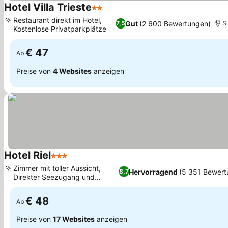
Hotel Villa Trieste
2 Sterne
Restaurant direkt im Hotel,
Gut
(2 600 Bewertungen)
7,5
Si
Kostenlose Privatparkplätze
€ 47
Ab
Preise von
4 Websites
anzeigen
Hotel Riel
3 Sterne
Zimmer mit toller Aussicht,
Hervorragend
(5 351 Bewert
8,7
Direkter Seezugang und
privater Hafen
€ 48
Ab
Preise von
17 Websites
anzeigen