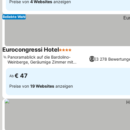
Preise von
4 Websites
anzeigen
Beliebte Wahl
Eurocongressi Hotel
4 Sterne
Panoramablick auf die Bardolino-
(3 278 Bewertung
7,3
Weinberge, Geräumige Zimmer mit
eigenem Balkon
€ 47
Ab
Preise von
19 Websites
anzeigen