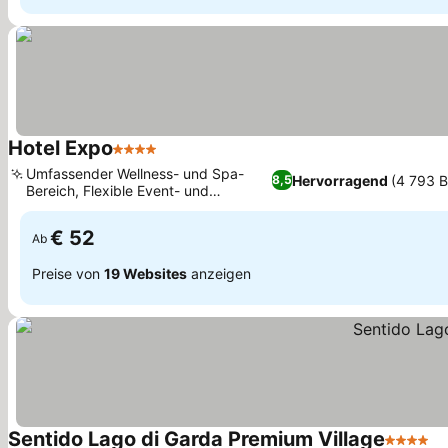
Hotel Expo
4 Sterne
Umfassender Wellness- und Spa-
Hervorragend
(4 793 
8,5
Bereich, Flexible Event- und
Konferenzeinrichtungen
€ 52
Ab
Preise von
19 Websites
anzeigen
Sentido Lago di Garda Premium Village