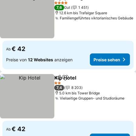
Teilen
Zu Favoriten hinzufügen
Preise
4 Sterne
7,6
Gut
1 451
12.6 km bis Trafalgar Square
Familiengeführtes viktorianisches Gebäude
P
€ 42
Ab
Preise von
12 Websites
anzeigen
Preise sehen
Kip Hotel
Teilen
Zu Favoriten hinzufügen
Preise sehen
2 Sterne
7,4
8 203
5.0 km bis Tower Bridge
Vielseitige Gruppen- und Studioräume
Prei
€ 42
Ab