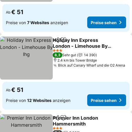
€ 51
Ab
Preise von
7 Websites
anzeigen
Preise sehen
Holiday Inn Express
Teilen
Zu Favoriten hinzufügen
London - Limehouse By
Ihg
Preise sehen
3 Sterne
8,3
Sehr gut
14 390
2.4 km bis Tower Bridge
Blick auf Canary Wharf und die O2 Arena
Pre
€ 51
Ab
Preise von
12 Websites
anzeigen
Preise sehen
Premier Inn London
Teilen
Zu Favoriten hinzufügen
Hammersmith
Preise sehen
3 Sterne