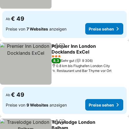
€ 49
Ab
Preise von
7 Websites
anzeigen
Preise sehen
Premier Inn London
Teilen
Zu Favoriten hinzufügen
Docklands ExCel
Preise sehen
3 Sterne
8,3
Sehr gut
9 306
0.8 km bis Flughafen London City
Restaurant und Bar Thyme vor Ort
Preise 
€ 49
Ab
Preise von
9 Websites
anzeigen
Preise sehen
Travelodge London
Teilen
Zu Favoriten hinzufügen
Balham