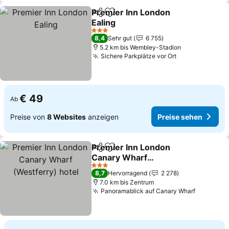
Premier Inn London
Teilen
Zu Favoriten hinzufügen
Ealing
Preise sehen
3 Sterne
8,4
Sehr gut
6 755
5.2 km bis Wembley-Stadion
Sichere Parkplätze vor Ort
Preise sehen
€ 49
Ab
Preise von
8 Websites
anzeigen
Preise sehen
Premier Inn London
Teilen
Zu Favoriten hinzufügen
Canary Wharf
(Westferry) hotel
Preise sehen
3 Sterne
8,7
Hervorragend
2 278
7.0 km bis Zentrum
Panoramablick auf Canary Wharf
Preise s