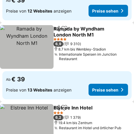
€ 39
Ab
Preise von
12 Websites
anzeigen
Preise sehen
Ramada by Wyndham
Teilen
Zu Favoriten hinzufügen
London North M1
Preise sehen
4 Sterne
6,9
9 310
8.7 km bis Wembley-Stadion
Internationale Speisen im Junction
Restaurant
€ 39
Ab
Preise von
13 Websites
anzeigen
Preise sehen
Elstree Inn Hotel
Teilen
Zu Favoriten hinzufügen
Preise se
3 Sterne
6,2
1 379
19.4 km bis Zentrum
Restaurant im Hotel und örtlicher Pub
Preis