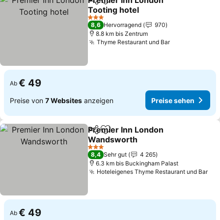
Premier Inn London
Teilen
Zu Favoriten hinzufügen
Tooting hotel
Preise sehen
3 Sterne
8,6
Hervorragend
970
8.8 km bis Zentrum
Thyme Restaurant und Bar
Preise sehen
€ 49
Ab
Preise von
7 Websites
anzeigen
Preise sehen
Premier Inn London
Teilen
Zu Favoriten hinzufügen
Wandsworth
Preise sehen
3 Sterne
8,4
Sehr gut
4 265
6.3 km bis Buckingham Palast
Hoteleigenes Thyme Restaurant und Bar
Pre
€ 49
Ab