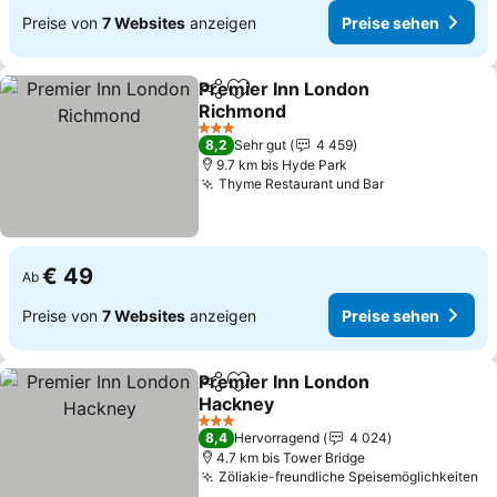
Preise von
7 Websites
anzeigen
Preise sehen
Premier Inn London
Teilen
Zu Favoriten hinzufügen
Richmond
Preise sehen
3 Sterne
8,2
Sehr gut
4 459
9.7 km bis Hyde Park
Thyme Restaurant und Bar
Preise sehen
€ 49
Ab
Preise von
7 Websites
anzeigen
Preise sehen
Premier Inn London
Teilen
Zu Favoriten hinzufügen
Hackney
Preise sehen
3 Sterne
8,4
Hervorragend
4 024
4.7 km bis Tower Bridge
Zöliakie-freundliche Speisemöglichkeiten
Pr