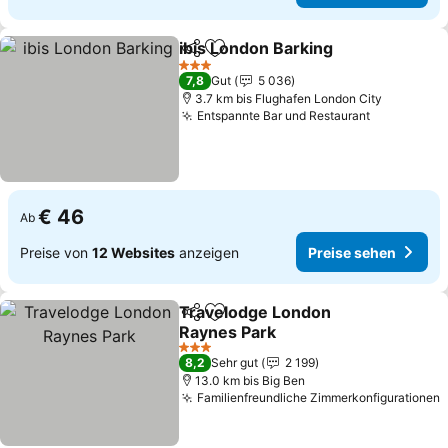
ibis London Barking
Teilen
Zu Favoriten hinzufügen
Preise
3 Sterne
7,8
Gut
5 036
3.7 km bis Flughafen London City
Entspannte Bar und Restaurant
Preise se
€ 46
Ab
Preise von
12 Websites
anzeigen
Preise sehen
Travelodge London
Teilen
Zu Favoriten hinzufügen
Raynes Park
Preise sehen
3 Sterne
8,2
Sehr gut
2 199
13.0 km bis Big Ben
Familienfreundliche Zimmerkonfigurationen
P