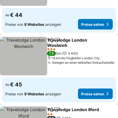
€ 44
Ab
Preise von
8 Websites
anzeigen
Preise sehen
Travelodge London
Teilen
Zu Favoriten hinzufügen
Woolwich
Preise sehen
3 Sterne
7,5
Gut
3 442
1.6 km bis Flughafen London City
Gelegen an einer lebhaften Einkaufsstraße
P
€ 45
Ab
Preise von
9 Websites
anzeigen
Preise sehen
Travelodge London Ilford
Teilen
Zu Favoriten hinzufügen
P
2 Sterne