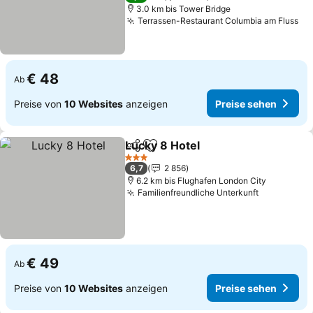
3.0 km bis Tower Bridge
Terrassen-Restaurant Columbia am Fluss
Pr
€ 48
Ab
Preise von
10 Websites
anzeigen
Preise sehen
Lucky 8 Hotel
Teilen
Zu Favoriten hinzufügen
Preise sehen
3 Sterne
6,7
2 856
6.2 km bis Flughafen London City
Familienfreundliche Unterkunft
Preise se
€ 49
Ab
Preise von
10 Websites
anzeigen
Preise sehen