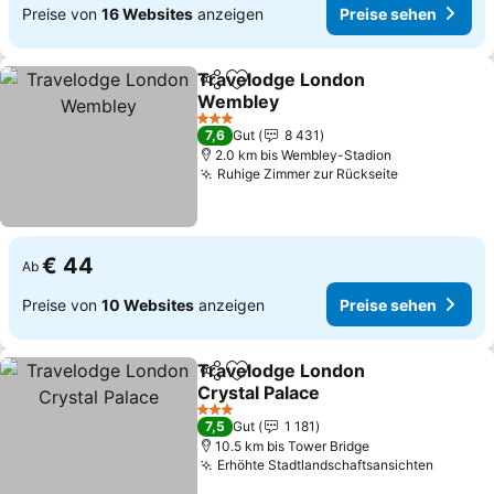
Preise von
16 Websites
anzeigen
Preise sehen
Travelodge London
Teilen
Zu Favoriten hinzufügen
Wembley
Preise sehen
3 Sterne
7,6
Gut
8 431
2.0 km bis Wembley-Stadion
Ruhige Zimmer zur Rückseite
Preise sehe
€ 44
Ab
Preise von
10 Websites
anzeigen
Preise sehen
Travelodge London
Teilen
Zu Favoriten hinzufügen
Crystal Palace
Preise sehen
3 Sterne
7,5
Gut
1 181
10.5 km bis Tower Bridge
Erhöhte Stadtlandschaftsansichten
Preise 