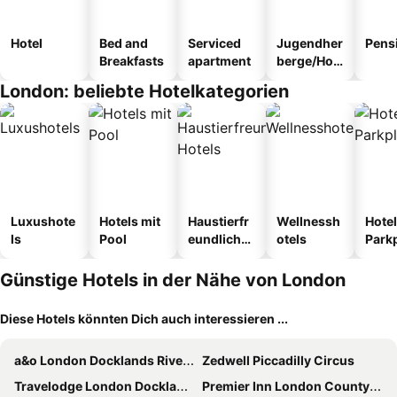
Hotel
Bed and
Serviced
Jugendher
Pens
Breakfasts
apartment
berge/Hos
tel
London: beliebte Hotelkategorien
Luxushote
Hotels mit
Haustierfr
Wellnessh
Hotel
ls
Pool
eundliche
otels
Park
Hotels
Günstige Hotels in der Nähe von London
Diese Hotels könnten Dich auch interessieren ...
a&o London Docklands Riverside
Zedwell Piccadilly Circus
Travelodge London Docklands Central
Premier Inn London County Hall