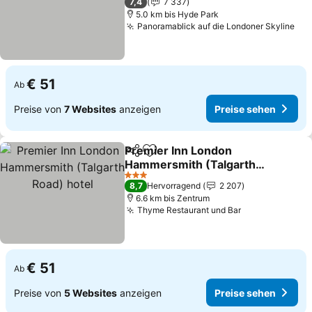
7,4
7 337
5.0 km bis Hyde Park
Panoramablick auf die Londoner Skyline
Pre
€ 51
Ab
Preise von
7 Websites
anzeigen
Preise sehen
Premier Inn London
Teilen
Zu Favoriten hinzufügen
Hammersmith (Talgarth
Road) hotel
Preise sehen
3 Sterne
8,7
Hervorragend
2 207
6.6 km bis Zentrum
Thyme Restaurant und Bar
Preise sehen
€ 51
Ab
Preise von
5 Websites
anzeigen
Preise sehen