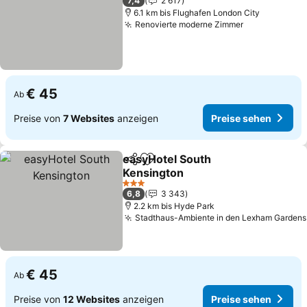
7,4
2 617
6.1 km bis Flughafen London City
Renovierte moderne Zimmer
Preise sehe
€ 45
Ab
Preise von
7 Websites
anzeigen
Preise sehen
easyHotel South
Teilen
Zu Favoriten hinzufügen
Kensington
Preise sehen
3 Sterne
6,8
3 343
2.2 km bis Hyde Park
Stadthaus-Ambiente in den Lexham Gardens
€ 45
Ab
Preise von
12 Websites
anzeigen
Preise sehen