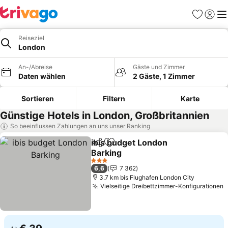
Favoriten
Einlog
Me
Reiseziel
London
An-/Abreise
Gäste und Zimmer
Daten wählen
2 Gäste, 1 Zimmer
Sortieren
Filtern
Karte
Günstige Hotels in London, Großbritannien
So beeinflussen Zahlungen an uns unser Ranking
ibis budget London
Teilen
Zu Favoriten hinzufügen
Barking
Preise sehen
3 Sterne
6,6
7 362
3.7 km bis Flughafen London City
Vielseitige Dreibettzimmer-Konfigurationen
P