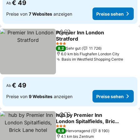
€ 49
Ab
Preise von
7 Websites
anzeigen
Preise sehen
Premier Inn London
Teilen
Zu Favoriten hinzufügen
Stratford
Preise sehen
3 Sterne
8,2
Sehr gut
11 726
6.0 km bis Flughafen London City
Basis im Westfield Shopping Centre
Preise
€ 49
Ab
Preise von
9 Websites
anzeigen
Preise sehen
hub by Premier Inn
Teilen
Zu Favoriten hinzufügen
London Spitalfields, Brick
Lane hotel
Preise sehen
3 Sterne
8,9
Hervorragend
8 190
4.1 km bis Zentrum