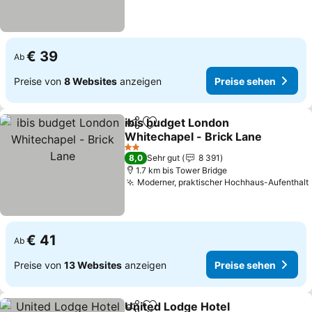
€ 39
Ab
Preise von
8 Websites
anzeigen
Preise sehen
ibis budget London
Teilen
Zu Favoriten hinzufügen
Whitechapel - Brick Lane
Preise sehen
2 Sterne
8,0
Sehr gut
8 391
1.7 km bis Tower Bridge
Moderner, praktischer Hochhaus-Aufenthalt
€ 41
Ab
Preise von
13 Websites
anzeigen
Preise sehen
United Lodge Hotel