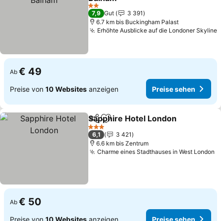
Preise sehen
2 Sterne
7,9
Gut
3 391
6.7 km bis Buckingham Palast
Erhöhte Ausblicke auf die Londoner Skyline
P
€ 49
Ab
Preise von
10 Websites
anzeigen
Preise sehen
Sapphire Hotel London
Teilen
Zu Favoriten hinzufügen
Pre
3 Sterne
6,1
3 421
6.6 km bis Zentrum
Charme eines Stadthauses in West London
P
€ 50
Ab
Preise von
10 Websites
anzeigen
Preise sehen