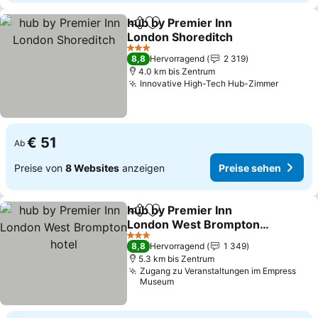
hub by Premier Inn
Teilen
Zu Favoriten hinzufügen
London Shoreditch
Preise sehen
3 Sterne
8,8
Hervorragend
2 319
4.0 km bis Zentrum
Innovative High-Tech Hub-Zimmer
Preise 
€ 51
Ab
Preise von
8 Websites
anzeigen
Preise sehen
hub by Premier Inn
Teilen
Zu Favoriten hinzufügen
London West Brompton
hotel
Preise sehen
3 Sterne
8,8
Hervorragend
1 349
5.3 km bis Zentrum
Zugang zu Veranstaltungen im Empress
Museum