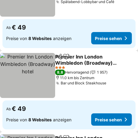
Spätabend-Lobbybar und Café
Preise se
€ 49
Ab
Preise von
8 Websites
anzeigen
Preise sehen
Premier Inn London
Teilen
Zu Favoriten hinzufügen
Wimbledon (Broadway)
hotel
Preise sehen
3 Sterne
8,8
Hervorragend
1 957
11.0 km bis Zentrum
Bar und Block Steakhouse
Preise sehen
€ 49
Ab
Preise von
8 Websites
anzeigen
Preise sehen