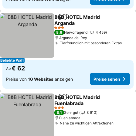
B&B HOTEL Madrid
Teilen
Zu Favoriten hinzufügen
Arganda
Preise sehen
3 Sterne
8,6
Hervorragend
4 459
Arganda del Rey
Tierfreundlich mit besonderen Extras
Preise
Beliebte Wahl
€ 62
Ab
Preise von
10 Websites
anzeigen
Preise sehen
B&B HOTEL Madrid
Teilen
Zu Favoriten hinzufügen
Fuenlabrada
Preise sehen
3 Sterne
8,1
Sehr gut
3 913
Fuenlabrada
Nähe zu wichtigen Attraktionen
Preise se