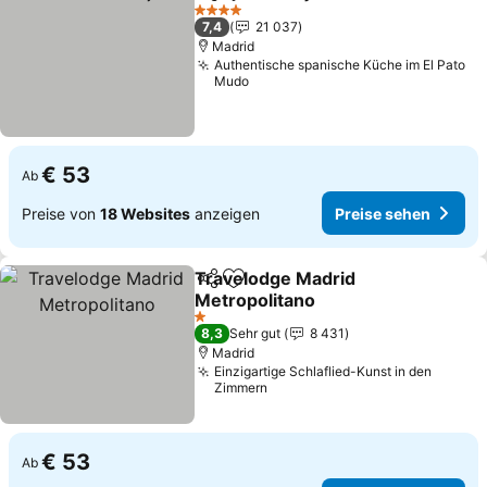
Teilen
Zu Favoriten hinzufügen
Preise seh
4 Sterne
7,4
21 037
Madrid
Authentische spanische Küche im El Pato
Mudo
€ 53
Ab
Preise von
18 Websites
anzeigen
Preise sehen
Travelodge Madrid
Teilen
Zu Favoriten hinzufügen
Metropolitano
Preise sehen
1 Sterne
8,3
Sehr gut
8 431
Madrid
Einzigartige Schlaflied-Kunst in den
Zimmern
€ 53
Ab