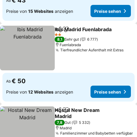
€ 43
Ab
Preise von
15 Websites
anzeigen
Preise sehen
Ibis Madrid Fuenlabrada
Teilen
Zu Favoriten hinzufügen
Pr
2 Sterne
8,1
Sehr gut
6 777
Fuenlabrada
Tierfreundlicher Aufenthalt mit Extras
Preis
€ 50
Ab
Preise von
12 Websites
anzeigen
Preise sehen
Hostal New Dream
Teilen
Zu Favoriten hinzufügen
Madrid
Preise sehen
7,8
Gut
5 332
Madrid
Familienzimmer und Babybetten verfügbar
P