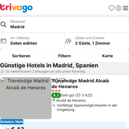
Favoriten
Einlog
Me
Reiseziel
Madrid
An-/Abreise
Gäste und Zimmer
Daten wählen
2 Gäste, 1 Zimmer
Sortieren
Filtern
Karte
Günstige Hotels in Madrid, Spanien
So beeinflussen Zahlungen an uns unser Ranking
Travelodge Madrid Alcalá
Teilen
Zu Favoriten hinzufügen
de Henares
Preise sehen
3 Sterne
8,2
Sehr gut
5 422
Alcalá de Henares
Vielfältige Speisemöglichkeiten in der
Umgebung
Beliebte Wahl