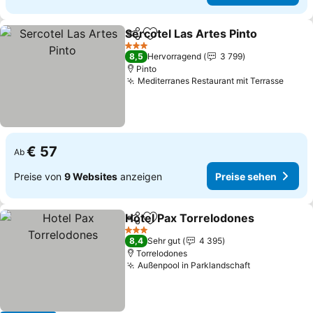
Sercotel Las Artes Pinto
Teilen
Zu Favoriten hinzufügen
Pr
3 Sterne
8,5
Hervorragend
3 799
Pinto
Mediterranes Restaurant mit Terrasse
Preis
€ 57
Ab
Preise von
9 Websites
anzeigen
Preise sehen
Hotel Pax Torrelodones
Teilen
Zu Favoriten hinzufügen
Pr
3 Sterne
8,4
Sehr gut
4 395
Torrelodones
Außenpool in Parklandschaft
Preise sehe