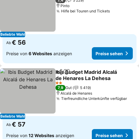
7,4
5 229
Pinto
Hilfe bei Touren und Tickets
Preise sehe
Beliebte Wahl
€ 56
Ab
Preise von
6 Websites
anzeigen
Preise sehen
Ibis Budget Madrid Alcalá
Teilen
Zu Favoriten hinzufügen
de Henares La Dehesa
Preise sehen
2 Sterne
7,9
Gut
5 419
Alcalá de Henares
Tierfreundliche Unterkünfte verfügbar
Preis
Beliebte Wahl
€ 57
Ab
Preise von
12 Websites
anzeigen
Preise sehen