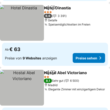
Hotel Dinastia
Teilen
Zu Favoriten hinzufügen
Preise sehen
3 Sterne
6,6
3 391
Getafe
Speisemöglichkeiten im Freien
Preise seh
€ 63
Ab
Preise von
9 Websites
anzeigen
Preise sehen
Hostal Abel Victoriano
Teilen
Zu Favoriten hinzufügen
Pre
2 Sterne
8,1
Sehr gut
6 500
Madrid
Elegante Zimmer mit einzigartigem Dekor
Pr