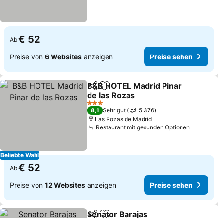
€ 52
Ab
Preise von
6 Websites
anzeigen
Preise sehen
B&B HOTEL Madrid Pinar
Teilen
Zu Favoriten hinzufügen
de las Rozas
Preise sehen
3 Sterne
8,1
Sehr gut
5 376
Las Rozas de Madrid
Restaurant mit gesunden Optionen
Preise 
Beliebte Wahl
€ 52
Ab
Preise von
12 Websites
anzeigen
Preise sehen
Senator Barajas