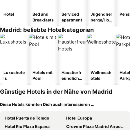
Hotel
Bed and
Serviced
Jugendher
Pens
Breakfasts
apartment
berge/Hos
tel
Madrid: beliebte Hotelkategorien
Luxushote
Hotels mit
Haustierfr
Wellnessh
Hotel
ls
Pool
eundliche
otels
Park
Hotels
Günstige Hotels in der Nähe von Madrid
Diese Hotels könnten Dich auch interessieren ...
Hotel Puerta de Toledo
Hotel Europa
Hotel Riu Plaza Espana
Crowne Plaza Madrid Airport By Ihg