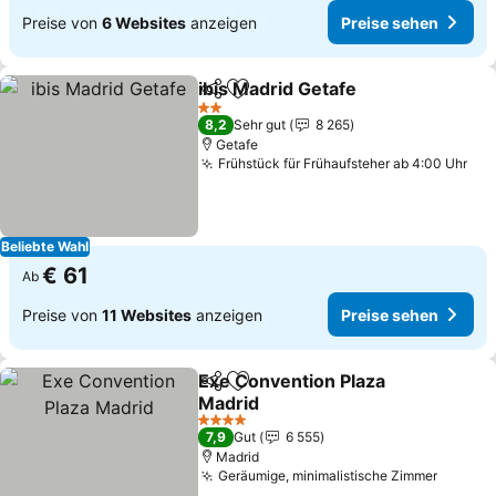
Preise von
6 Websites
anzeigen
Preise sehen
ibis Madrid Getafe
Teilen
Zu Favoriten hinzufügen
Preise 
2 Sterne
8,2
Sehr gut
8 265
Getafe
Frühstück für Frühaufsteher ab 4:00 Uhr
Pre
Beliebte Wahl
€ 61
Ab
Preise von
11 Websites
anzeigen
Preise sehen
Exe Convention Plaza
Teilen
Zu Favoriten hinzufügen
Madrid
Preise sehen
4 Sterne
7,9
Gut
6 555
Madrid
Geräumige, minimalistische Zimmer
Preise