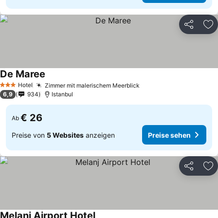
Teilen
Zu
De Maree
Hotel
Zimmer mit malerischem Meerblick
3 Sterne
6,9
934
Istanbul
€ 26
Ab
Preise von
5 Websites
anzeigen
Preise sehen
Teilen
Zu
Melanj Airport Hotel