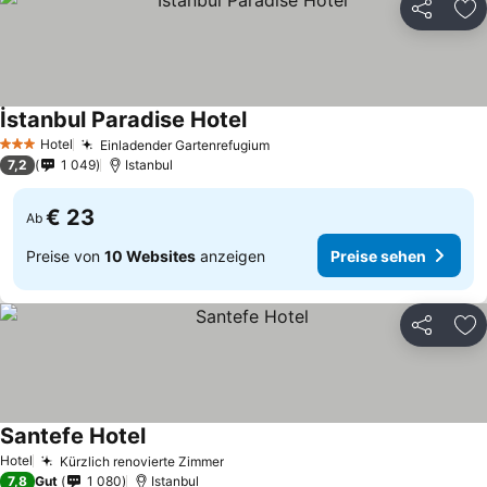
Teilen
Zu
İstanbul Paradise Hotel
Hotel
Einladender Gartenrefugium
3 Sterne
7,2
1 049
Istanbul
€ 23
Ab
Preise von
10 Websites
anzeigen
Preise sehen
Teilen
Zu
Santefe Hotel
Hotel
Kürzlich renovierte Zimmer
7,8
Gut
1 080
Istanbul