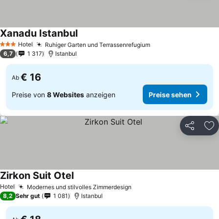
Xanadu Istanbul
Hotel
Ruhiger Garten und Terrassenrefugium
3 Sterne
6,7
1 317
Istanbul
€ 16
Ab
Preise von
8 Websites
anzeigen
Preise sehen
Teilen
Zu
Zirkon Suit Otel
Hotel
Modernes und stilvolles Zimmerdesign
8,2
Sehr gut
1 081
Istanbul