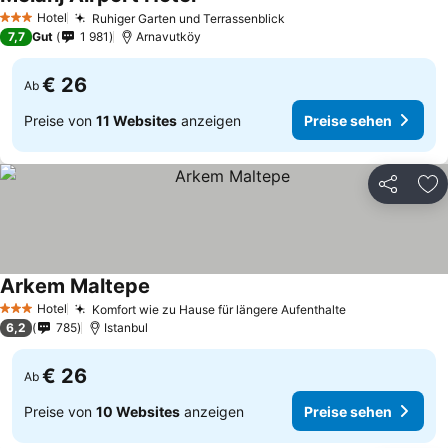
Hotel
Ruhiger Garten und Terrassenblick
3 Sterne
7,7
Gut
1 981
Arnavutköy
€ 26
Ab
Preise von
11 Websites
anzeigen
Preise sehen
Teilen
Zu
Arkem Maltepe
Hotel
Komfort wie zu Hause für längere Aufenthalte
3 Sterne
6,2
785
Istanbul
€ 26
Ab
Preise von
10 Websites
anzeigen
Preise sehen