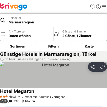
Favoriten
Einlog
Me
Reiseziel
Marmararegion
An-/Abreise
Gäste und Zimmer
Daten wählen
2 Gäste, 1 Zimmer
Sortieren
Filtern
Karte
Günstige Hotels in Marmararegion, Türkei
So beeinflussen Zahlungen an uns unser Ranking
Teilen
Zu
Hotel Megaron
Hotel
Zimmer mit Stadtblick verfügbar
3 Sterne
6,5
397
Istanbul