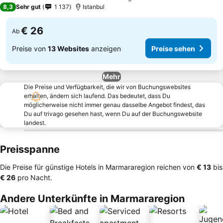
4 Sterne
8,3
Sehr gut
1 137
Istanbul
€ 26
Ab
Preise von
13 Websites
anzeigen
Preise sehen
Mehr
Die Preise und Verfügbarkeit, die wir von Buchungswebsites
erhalten, ändern sich laufend. Das bedeutet, dass Du
möglicherweise nicht immer genau dasselbe Angebot findest, das
Du auf trivago gesehen hast, wenn Du auf der Buchungswebsite
landest.
Preisspanne
Die Preise für günstige Hotels in Marmararegion reichen von
‎€ 13
bis
‎€ 26
pro Nacht.
Andere Unterkünfte in Marmararegion