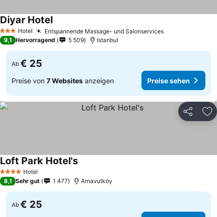
Diyar Hotel
Hotel
Entspannende Massage- und Salonservices
3 Sterne
9,1
Hervorragend
5 509
Istanbul
€ 25
Ab
Preise von
7 Websites
anzeigen
Preise sehen
Teilen
Zu
Loft Park Hotel's
Hotel
4 Sterne
8,1
Sehr gut
1 477
Arnavutköy
€ 25
Ab