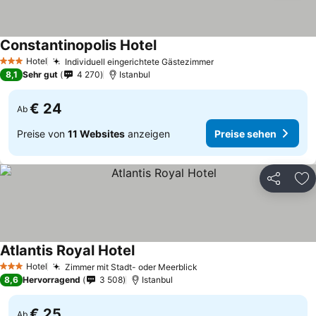
Constantinopolis Hotel
Hotel
Individuell eingerichtete Gästezimmer
3 Sterne
8,1
Sehr gut
4 270
Istanbul
€ 24
Ab
Preise von
11 Websites
anzeigen
Preise sehen
Teilen
Zu
Atlantis Royal Hotel
Hotel
Zimmer mit Stadt- oder Meerblick
3 Sterne
8,6
Hervorragend
3 508
Istanbul
€ 25
Ab