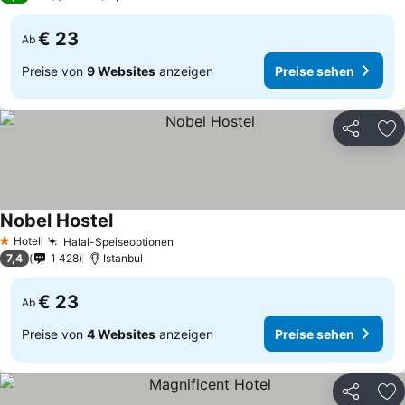
€ 23
Ab
Preise von
9 Websites
anzeigen
Preise sehen
Teilen
Zu
Nobel Hostel
Hotel
Halal-Speiseoptionen
1 Sterne
7,4
1 428
Istanbul
€ 23
Ab
Preise von
4 Websites
anzeigen
Preise sehen
Teilen
Zu