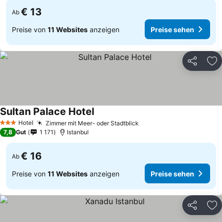
€ 13
Ab
Preise von
11 Websites
anzeigen
Preise sehen
Teilen
Zu
Sultan Palace Hotel
Hotel
Zimmer mit Meer- oder Stadtblick
3 Sterne
7,8
Gut
1 171
Istanbul
€ 16
Ab
Preise von
11 Websites
anzeigen
Preise sehen
Teilen
Zu