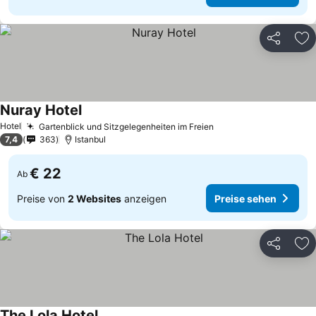
Teilen
Zu
Nuray Hotel
Hotel
Gartenblick und Sitzgelegenheiten im Freien
7,4
363
Istanbul
€ 22
Ab
Preise von
2 Websites
anzeigen
Preise sehen
Teilen
Zu
The Lola Hotel