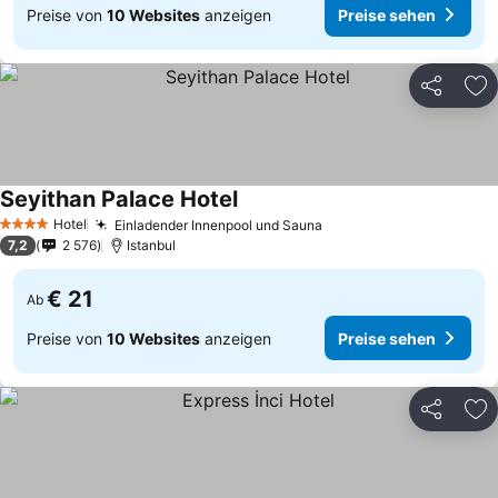
Preise von
10 Websites
anzeigen
Preise sehen
Teilen
Zu
Seyithan Palace Hotel
Hotel
Einladender Innenpool und Sauna
4 Sterne
7,2
2 576
Istanbul
€ 21
Ab
Preise von
10 Websites
anzeigen
Preise sehen
Teilen
Zu