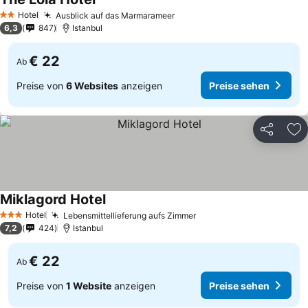
Hotel
Ausblick auf das Marmarameer
2 Sterne
6,3
847
Istanbul
€ 22
Ab
Preise von
6 Websites
anzeigen
Preise sehen
Teilen
Zu
Miklagord Hotel
Hotel
Lebensmittellieferung aufs Zimmer
3 Sterne
7,2
424
Istanbul
€ 22
Ab
Preise von
1 Website
anzeigen
Preise sehen