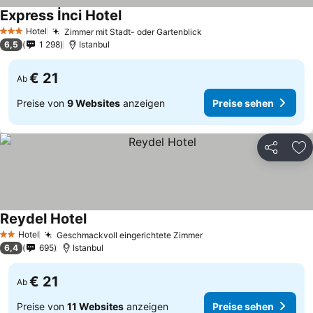
Express İnci Hotel
Hotel
Zimmer mit Stadt- oder Gartenblick
3 Sterne
6,5
1 298
Istanbul
€ 21
Ab
Preise von
9 Websites
anzeigen
Preise sehen
Teilen
Zu
Reydel Hotel
Hotel
Geschmackvoll eingerichtete Zimmer
2 Sterne
6,4
695
Istanbul
€ 21
Ab
Preise von
11 Websites
anzeigen
Preise sehen