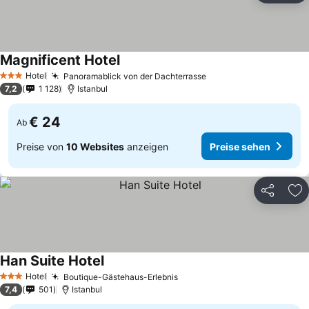
Magnificent Hotel
Hotel
Panoramablick von der Dachterrasse
3 Sterne
7,2
1 128
Istanbul
€ 24
Ab
Preise von
10 Websites
anzeigen
Preise sehen
Teilen
Zu
Han Suite Hotel
Hotel
Boutique-Gästehaus-Erlebnis
3 Sterne
7,4
501
Istanbul