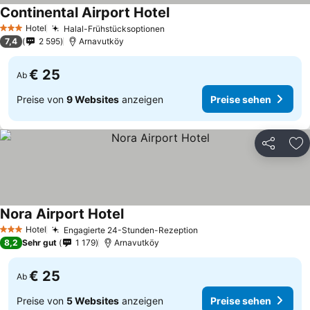
Continental Airport Hotel
Hotel
Halal-Frühstücksoptionen
3 Sterne
7,4
2 595
Arnavutköy
€ 25
Ab
Preise von
9 Websites
anzeigen
Preise sehen
Teilen
Zu
Nora Airport Hotel
Hotel
Engagierte 24-Stunden-Rezeption
3 Sterne
8,2
Sehr gut
1 179
Arnavutköy
€ 25
Ab
Preise von
5 Websites
anzeigen
Preise sehen