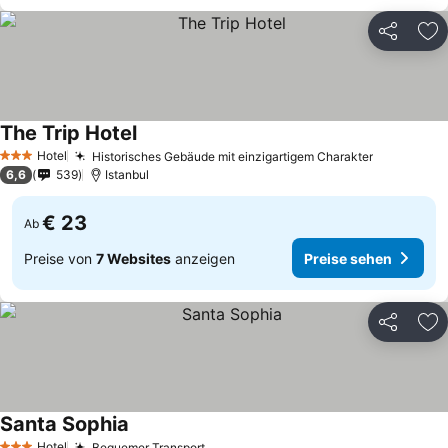
Teilen
Zu
The Trip Hotel
Hotel
Historisches Gebäude mit einzigartigem Charakter
3 Sterne
6,6
539
Istanbul
€ 23
Ab
Preise von
7 Websites
anzeigen
Preise sehen
Teilen
Zu
Santa Sophia
Hotel
Bequemer Transport