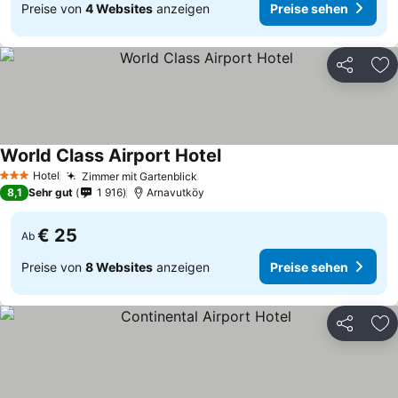
Preise von
4 Websites
anzeigen
Preise sehen
Teilen
Zu
World Class Airport Hotel
Hotel
Zimmer mit Gartenblick
3 Sterne
8,1
Sehr gut
1 916
Arnavutköy
€ 25
Ab
Preise von
8 Websites
anzeigen
Preise sehen
Teilen
Zu