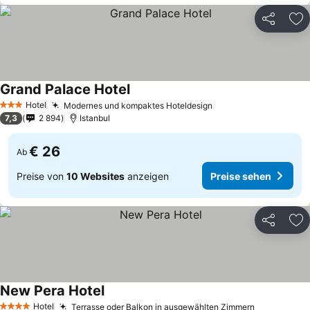
Teilen
Zu
Grand Palace Hotel
Hotel
Modernes und kompaktes Hoteldesign
3 Sterne
7,3
2 894
Istanbul
€ 26
Ab
Preise von
10 Websites
anzeigen
Preise sehen
Teilen
Zu
New Pera Hotel
Hotel
Terrasse oder Balkon in ausgewählten Zimmern