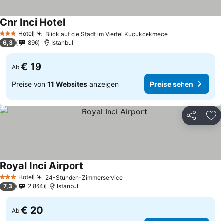
Cnr Inci Hotel
Hotel
Blick auf die Stadt im Viertel Kucukcekmece
3 Sterne
6,3
896
Istanbul
€ 19
Ab
Preise von
11 Websites
anzeigen
Preise sehen
Teilen
Zu
Royal Inci Airport
Hotel
24-Stunden-Zimmerservice
3 Sterne
7,3
2 864
Istanbul
€ 20
Ab