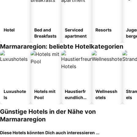
Hotel
Bed and
Serviced
Resorts
Juge
Breakfasts
apartment
berg
tel
Marmararegion: beliebte Hotelkategorien
Luxushote
Hotels mit
Haustierfr
Wellnessh
Stra
ls
Pool
eundliche
otels
els
Hotels
Günstige Hotels in der Nähe von
Marmararegion
Diese Hotels könnten Dich auch interessieren ...