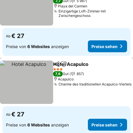
7,7
Gut
5 987
Playa del Carmen
Einzigartige Loft-Zimmer mit
Zwischengeschoss
€ 27
Ab
Preise von
6 Websites
anzeigen
Preise sehen
Hotel Acapulco
Teilen
Zu Favoriten hinzufügen
3 Sterne
7,6
Gut
857
Acapulco
Charme des traditionellen Acapulco-Viertels
€ 27
Ab
Preise von
6 Websites
anzeigen
Preise sehen