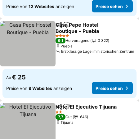
Preise von
12 Websites
anzeigen
Preise sehen
Casa Pepe Hostel
Teilen
Zu Favoriten hinzufügen
Boutique - Puebla
4 Sterne
9,1
Hervorragend
3 322
Puebla
Erstklassige Lage im historischen Zentrum
€ 25
Ab
Preise von
9 Websites
anzeigen
Preise sehen
Hotel El Ejecutivo Tijuana
Teilen
Zu Favoriten hinzufügen
2 Sterne
7,7
Gut
646
Tijuana