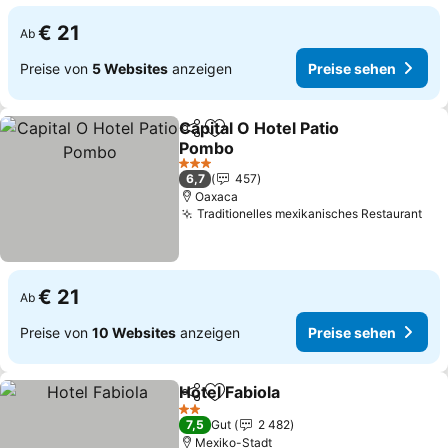
€ 21
Ab
Preise von
5 Websites
anzeigen
Preise sehen
Capital O Hotel Patio
Teilen
Zu Favoriten hinzufügen
Pombo
3 Sterne
6,7
457
Oaxaca
Traditionelles mexikanisches Restaurant
€ 21
Ab
Preise von
10 Websites
anzeigen
Preise sehen
Hotel Fabiola
Teilen
Zu Favoriten hinzufügen
2 Sterne
7,5
Gut
2 482
Mexiko-Stadt