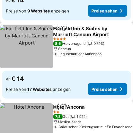
€ 14
Ab
Preise von
9 Websites
anzeigen
Preise sehen
Fairfield Inn & Suites by
Teilen
Zu Favoriten hinzufügen
Marriott Cancun Airport
4 Sterne
8,6
Hervorragend
9 743
Cancun
Lagunenartiger Außenpool
€ 14
Ab
Preise von
17 Websites
anzeigen
Preise sehen
Hotel Ancona
Teilen
Zu Favoriten hinzufügen
2 Sterne
7,8
Gut
1 922
Mexiko-Stadt
Städtischer Rückzugsort nur für Erwachsene