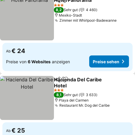
Hotel Panorama
Teilen
Zu Favoriten hinzufügen
3 Sterne
8,2
Sehr gut
4 460
Mexiko-Stadt
Zimmer mit Whirlpool-Badewanne
€ 24
Ab
Preise von
6 Websites
anzeigen
Preise sehen
Hacienda Del Caribe
Teilen
Zu Favoriten hinzufügen
Hotel
3 Sterne
8,1
Sehr gut
3 633
Playa del Carmen
Restaurant Mr. Dog del Caribe
€ 25
Ab