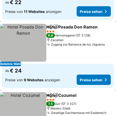
€ 22
Ab
Preise von
11 Websites
anzeigen
Preise sehen
Hotel Posada Don Ramon
Teilen
Zu Favoriten hinzufügen
3 Sterne
8,6
Hervorragend
5 128
Zacatlan
Zugang zur Barranca de los Jilgueros
Beliebte Wahl
€ 24
Ab
Preise von
9 Websites
anzeigen
Preise sehen
Hotel Cozumel
Teilen
Zu Favoriten hinzufügen
3 Sterne
7,5
Gut
3 327
Mexiko-Stadt
Gesellige Dachterrasse mit Essbereich