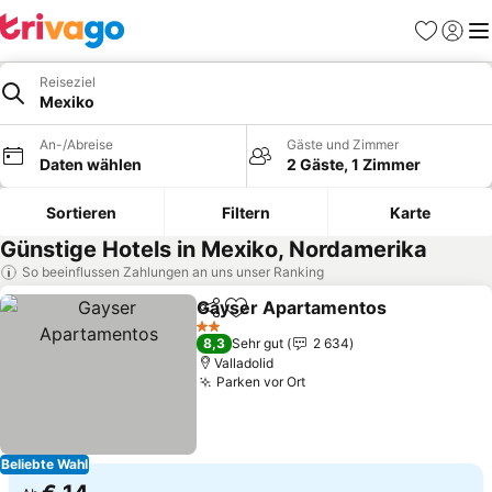
Favoriten
Einlog
Me
Reiseziel
Mexiko
An-/Abreise
Gäste und Zimmer
Daten wählen
2 Gäste, 1 Zimmer
Sortieren
Filtern
Karte
Günstige Hotels in Mexiko, Nordamerika
So beeinflussen Zahlungen an uns unser Ranking
Gayser Apartamentos
Teilen
Zu Favoriten hinzufügen
2 Sterne
8,3
Sehr gut
2 634
Valladolid
Parken vor Ort
Beliebte Wahl