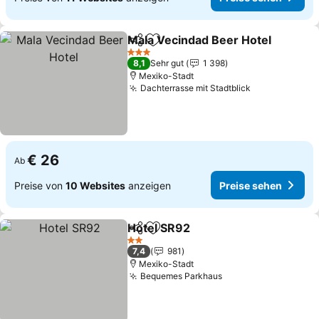
Mala Vecindad Beer Hotel
Teilen
Zu Favoriten hinzufügen
3 Sterne
8,1
Sehr gut
1 398
Mexiko-Stadt
Dachterrasse mit Stadtblick
€ 26
Ab
Preise von
10 Websites
anzeigen
Preise sehen
Hotel SR92
Teilen
Zu Favoriten hinzufügen
2 Sterne
7,4
981
Mexiko-Stadt
Bequemes Parkhaus