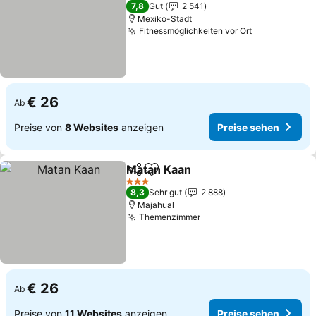
2 Sterne
7,8
Gut
2 541
Mexiko-Stadt
Fitnessmöglichkeiten vor Ort
€ 26
Ab
Preise von
8 Websites
anzeigen
Preise sehen
Matan Kaan
Teilen
Zu Favoriten hinzufügen
3 Sterne
8,3
Sehr gut
2 888
Majahual
Themenzimmer
€ 26
Ab
Preise von
11 Websites
anzeigen
Preise sehen