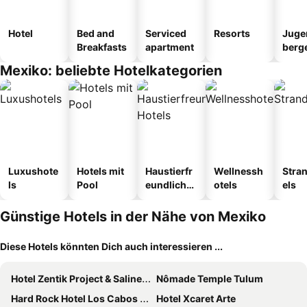
Hotel
Bed and
Serviced
Resorts
Juge
Breakfasts
apartment
berg
tel
Mexiko: beliebte Hotelkategorien
Luxushote
Hotels mit
Haustierfr
Wellnessh
Stra
ls
Pool
eundliche
otels
els
Hotels
Günstige Hotels in der Nähe von Mexiko
Diese Hotels könnten Dich auch interessieren ...
Hotel Zentik Project & Saline Cave
Nômade Temple Tulum
Hard Rock Hotel Los Cabos - All Inclusive
Hotel Xcaret Arte