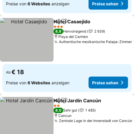
Preise von
6 Websites
anzeigen
Preise sehen
Hotel Casaejido
Teilen
Zu Favoriten hinzufügen
3 Sterne
8,8
Hervorragend
2 939
Playa del Carmen
Authentische mexikanische Palapa-Zimmer
€ 18
Ab
Preise von
6 Websites
anzeigen
Preise sehen
Hotel Jardín Cancún
Teilen
Zu Favoriten hinzufügen
2 Sterne
8,0
Sehr gut
1 485
Cancun
Zentrale Lage in der Innenstadt von Cancún