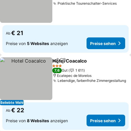
Praktische Tourenschalter-Services
€ 21
Ab
Preise von
5 Websites
anzeigen
Preise sehen
Hotel Coacalco
Teilen
Zu Favoriten hinzufügen
3 Sterne
7,6
Gut
1 611
Ecatepec de Morelos
Lebendige, farbenfrohe Zimmergestaltung
Beliebte Wahl
€ 22
Ab
Preise von
8 Websites
anzeigen
Preise sehen