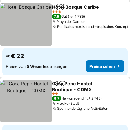
Hotel Bosque Caribe
Teilen
Zu Favoriten hinzufügen
3 Sterne
7,5
Gut
1 735
Playa del Carmen
Rustikales mexikanisch-tropisches Konzept
€ 22
Ab
Preise von
5 Websites
anzeigen
Preise sehen
Casa Pepe Hostel
Teilen
Zu Favoriten hinzufügen
Boutique - CDMX
2 Sterne
8,7
Hervorragend
2 748
Mexiko-Stadt
Spannende tägliche Aktivitäten