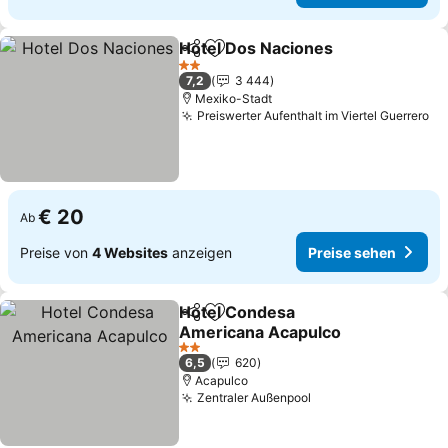
Hotel Dos Naciones
Teilen
Zu Favoriten hinzufügen
2 Sterne
7,2
3 444
Mexiko-Stadt
Preiswerter Aufenthalt im Viertel Guerrero
€ 20
Ab
Preise von
4 Websites
anzeigen
Preise sehen
Hotel Condesa
Teilen
Zu Favoriten hinzufügen
Americana Acapulco
2 Sterne
6,5
620
Acapulco
Zentraler Außenpool