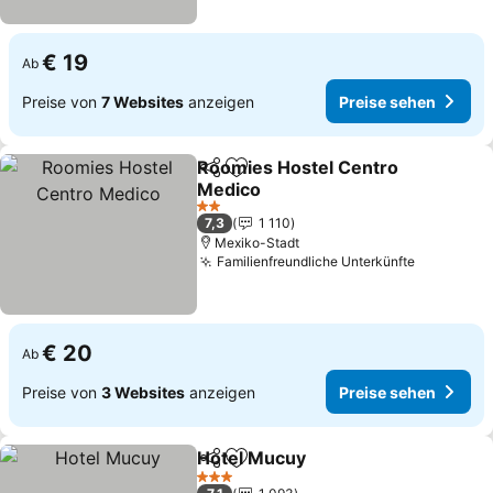
€ 19
Ab
Preise von
7 Websites
anzeigen
Preise sehen
Roomies Hostel Centro
Teilen
Zu Favoriten hinzufügen
Medico
2 Sterne
7,3
1 110
Mexiko-Stadt
Familienfreundliche Unterkünfte
€ 20
Ab
Preise von
3 Websites
anzeigen
Preise sehen
Hotel Mucuy
Teilen
Zu Favoriten hinzufügen
3 Sterne