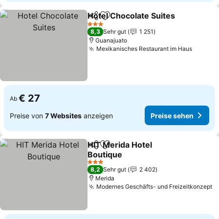
Hotel Chocolate Suites
Teilen
Zu Favoriten hinzufügen
3 Sterne
8,3
Sehr gut
1 251
Guanajuato
Mexikanisches Restaurant im Haus
€ 27
Ab
Preise von
7 Websites
anzeigen
Preise sehen
HIT Merida Hotel
Teilen
Zu Favoriten hinzufügen
Boutique
3 Sterne
8,2
Sehr gut
2 402
Merida
Modernes Geschäfts- und Freizeitkonzept