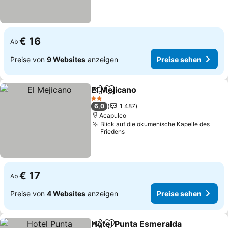
€ 16
Ab
Preise von
9 Websites
anzeigen
Preise sehen
El Mejicano
Teilen
Zu Favoriten hinzufügen
2 Sterne
6,0
1 487
Acapulco
Blick auf die ökumenische Kapelle des
Friedens
€ 17
Ab
Preise von
4 Websites
anzeigen
Preise sehen
Hotel Punta Esmeralda