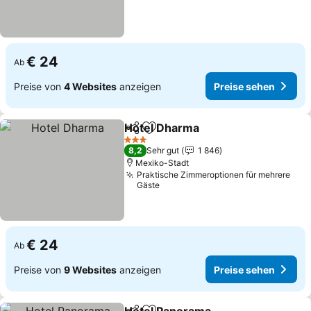
€ 24
Ab
Preise von
4 Websites
anzeigen
Preise sehen
Hotel Dharma
Teilen
Zu Favoriten hinzufügen
3 Sterne
8,2
Sehr gut
1 846
Mexiko-Stadt
Praktische Zimmeroptionen für mehrere
Gäste
€ 24
Ab
Preise von
9 Websites
anzeigen
Preise sehen