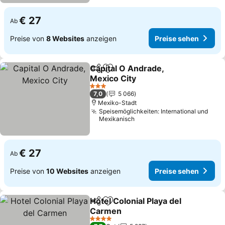
€ 27
Ab
Preise von
8 Websites
anzeigen
Preise sehen
Capital O Andrade,
Teilen
Zu Favoriten hinzufügen
Mexico City
3 Sterne
7,0
5 066
Mexiko-Stadt
Speisemöglichkeiten: International und
Mexikanisch
€ 27
Ab
Preise von
10 Websites
anzeigen
Preise sehen
Hotel Colonial Playa del
Teilen
Zu Favoriten hinzufügen
Carmen
4 Sterne