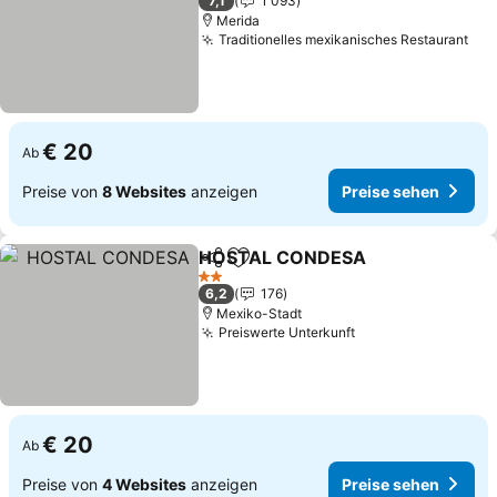
7,1
1 093
Merida
Traditionelles mexikanisches Restaurant
€ 20
Ab
Preise von
8 Websites
anzeigen
Preise sehen
HOSTAL CONDESA
Teilen
Zu Favoriten hinzufügen
2 Sterne
6,2
176
Mexiko-Stadt
Preiswerte Unterkunft
€ 20
Ab
Preise von
4 Websites
anzeigen
Preise sehen