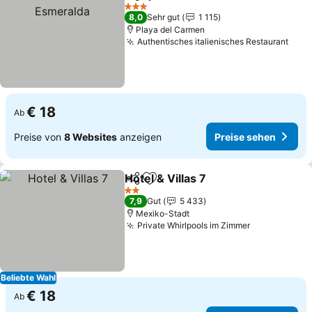
Teilen
Zu Favoriten hinzufügen
3 Sterne
8,0
Sehr gut
1 115
Playa del Carmen
Authentisches italienisches Restaurant
€ 18
Ab
Preise von
8 Websites
anzeigen
Preise sehen
Hotel & Villas 7
Teilen
Zu Favoriten hinzufügen
2 Sterne
7,9
Gut
5 433
Mexiko-Stadt
Private Whirlpools im Zimmer
Beliebte Wahl
€ 18
Ab