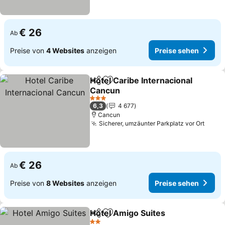
€ 26
Ab
Preise von
4 Websites
anzeigen
Preise sehen
Hotel Caribe Internacional
Teilen
Zu Favoriten hinzufügen
Cancun
3 Sterne
6,3
4 677
Cancun
Sicherer, umzäunter Parkplatz vor Ort
€ 26
Ab
Preise von
8 Websites
anzeigen
Preise sehen
Hotel Amigo Suites
Teilen
Zu Favoriten hinzufügen