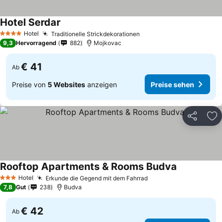
Hotel Serdar
Preise sehen
Hotel
Traditionelle Strickdekorationen
Preise sehen
4 Sterne
9,3
Hervorragend
882
Mojkovac
€ 41
Ab
Preise von
5 Websites
anzeigen
Preise sehen
Teilen
Zu
Rooftop Apartments & Rooms Budva
Preise sehe
Hotel
Erkunde die Gegend mit dem Fahrrad
Preise sehen
3 Sterne
7,8
Gut
238
Budva
€ 42
Ab