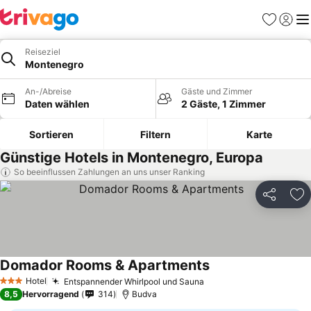
Favoriten
Einlog
Me
Reiseziel
Montenegro
An-/Abreise
Gäste und Zimmer
Daten wählen
2 Gäste, 1 Zimmer
Sortieren
Filtern
Karte
Günstige Hotels in Montenegro, Europa
So beeinflussen Zahlungen an uns unser Ranking
Teilen
Zu
Domador Rooms & Apartments
Preise sehen
Hotel
Entspannender Whirlpool und Sauna
Preise sehen
3 Sterne
8,5
Hervorragend
314
Budva