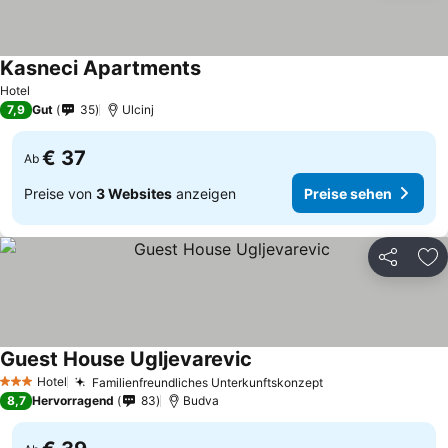
Kasneci Apartments
Preise sehen
Hotel
7,9
Gut
35
Ulcinj
€ 37
Ab
Preise von
3 Websites
anzeigen
Preise sehen
Teilen
Zu
Guest House Ugljevarevic
Preise sehen
Hotel
Familienfreundliches Unterkunftskonzept
Preise sehen
3 Sterne
8,7
Hervorragend
83
Budva