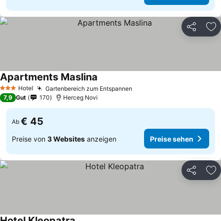
Teilen
Zu
Apartments Maslina
Preise sehen
Hotel
Gartenbereich zum Entspannen
Preise sehen
3 Sterne
7,9
Gut
170
Herceg Novi
€ 45
Ab
Preise von
3 Websites
anzeigen
Preise sehen
Teilen
Zu
Hotel Kleopatra