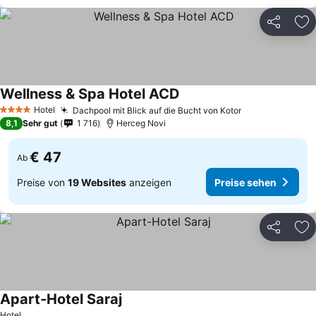
Teilen
Zu
Wellness & Spa Hotel ACD
Preise sehen
Hotel
Dachpool mit Blick auf die Bucht von Kotor
Preise sehen
4 Sterne
8,1
Sehr gut
1 716
Herceg Novi
€ 47
Ab
Preise von
19 Websites
anzeigen
Preise sehen
Teilen
Zu
Apart-Hotel Saraj
Preise sehen
Hotel