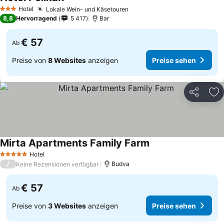
Preise sehen
Hotel
Lokale Wein- und Käsetouren
Preise sehen
3 Sterne
8,8
Hervorragend
5 417
Bar
€ 57
Ab
Preise von
8 Websites
anzeigen
Preise sehen
Teilen
Zu
Mirta Apartments Family Farm
Preise sehen
Hotel
5 Sterne
/
Budva
Keine Rezensionen verfügbar
€ 57
Ab
Preise von
3 Websites
anzeigen
Preise sehen