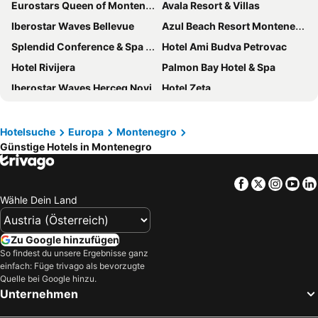
Eurostars Queen of Montenegro
Avala Resort & Villas
Iberostar Waves Bellevue
Azul Beach Resort Montenegro
Splendid Conference & Spa Resort
Hotel Ami Budva Petrovac
Hotel Rivijera
Palmon Bay Hotel & Spa
Iberostar Waves Herceg Novi
Hotel Zeta
Iberostar Waves Slavija
Wellness & Spa Hotel ACD
Hotel Montenegro
Carine Hotel Park
Hotelsuche
Europa
Montenegro
Günstige Hotels in Montenegro
Hotel Harmonia by Dukley
Aman Sveti Stefan
Crowne Plaza Budva by IHG
Hotel Princess
Facebook
Twitter
Insta
Yo
Katamare Hotel
Montenegrina Hotel & SPA All-Inclusive
Wähle Dein Land
Hotel Kleopatra
The New Hotel Mediteran - VILLA Edition
Lazure Hotel & Marina
FKK Ada Bojana
Zu Google hinzufügen
Crowne Plaza Podgorica
Hilton Podgorica Crna Gora
So findest du unsere Ergebnisse ganz
einfach: Füge trivago als bevorzugte
Hotel Sato Conference & SPA Resort
Spa Hotel Montefila
Quelle bei Google hinzu.
Unternehmen
Hotel Slovenska Plaža
Albatros
Merit Starlit Hotel Casino & Spa
Hotel Oaza