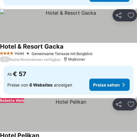
Teilen
Zu
Hotel & Resort Gacka
Preise sehen
Hotel
Gemeinsame Terrasse mit Bergblick
Preise sehen
4 Sterne
/
Mojkovac
Keine Rezensionen verfügbar
€ 57
Ab
Preise von
6 Websites
anzeigen
Preise sehen
Beliebte Wahl
Teilen
Zu
Hotel Pelikan