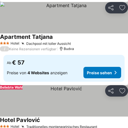
Teilen
Zu
Apartment Tatjana
Preise sehen
Hotel
Dachpool mit toller Aussicht
Preise sehen
3 Sterne
/
Budva
Keine Rezensionen verfügbar
€ 57
Ab
Preise von
4 Websites
anzeigen
Preise sehen
Beliebte Wahl
Teilen
Zu
Hotel Pavlović
Preise sehen
Hotel
Traditionelles montenegrinisches Restaurant
Preise sehen