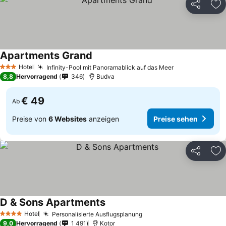
Teilen
Zu
Apartments Grand
Preise sehen
Hotel
Infinity-Pool mit Panoramablick auf das Meer
Preise sehen
3 Sterne
8,8
Hervorragend
346
Budva
€ 49
Ab
Preise von
6 Websites
anzeigen
Preise sehen
Teilen
Zu
D & Sons Apartments
Preise sehen
Hotel
Personalisierte Ausflugsplanung
Preise sehen
4 Sterne
9,0
Hervorragend
1 491
Kotor