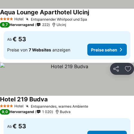
Aqua Lounge Aparthotel Ulcinj
Preise sehen
Hotel
Entspannender Whirlpool und Spa
Preise sehen
4 Sterne
9,7
Hervorragend
222
Ulcinj
€ 53
Ab
Preise von
7 Websites
anzeigen
Preise sehen
Teilen
Zu
Hotel 219 Budva
Preise sehen
Hotel
Entspannendes, warmes Ambiente
Preise sehen
4 Sterne
9,0
Hervorragend
1 020
Budva
€ 53
Ab