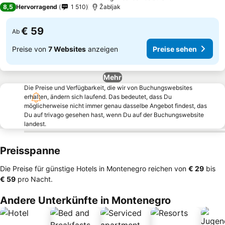
3 Sterne
8,5
Hervorragend
1 510
Žabljak
€ 59
Ab
Preise von
7 Websites
anzeigen
Preise sehen
Mehr
Die Preise und Verfügbarkeit, die wir von Buchungswebsites
erhalten, ändern sich laufend. Das bedeutet, dass Du
möglicherweise nicht immer genau dasselbe Angebot findest, das
Du auf trivago gesehen hast, wenn Du auf der Buchungswebsite
landest.
Preisspanne
Die Preise für günstige Hotels in Montenegro reichen von
‎€ 29
bis
‎€ 59
pro Nacht.
Andere Unterkünfte in Montenegro