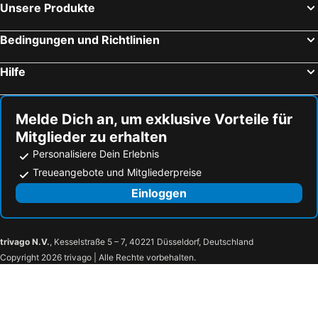
Unsere Produkte
Hotel Moskva
Boutique Hotel Momentum by Aycon
Sea Star Budva
Hotel Palata Venezia
Bedingungen und Richtlinien
Vivid Blue Serenity Resort
Hotel Bracera
Hilfe
Hotel Tara
Hotel Aruba
Hotel Palas
Hotel Aleksandar
Melde Dich an, um exklusive Vorteile für
HOTEL TALIA
Boutique Hotel Imperial
Mitglieder zu erhalten
Avanti Hotel & Spa
Montebay Perla
Personalisiere Dein Erlebnis
One&Only Portonovi
Hotel Aleksandar
Treueangebote und Mitgliederpreise
Hotel Majestic
Hotel Astoria
Einloggen
Hotel Gold
Hotel Franca
Hotel Porto Tara
Polar Star Hotel
trivago N.V.
, Kesselstraße 5 – 7, 40221 Düsseldorf, Deutschland
Hotel Lovac
Hotel Pavlović
Copyright 2026 trivago | Alle Rechte vorbehalten.
Hotel Enigma
Ski Hotel
Hotel Aleksandar Conference & Spa
MB Hotel
Guest House RG
Šepić Accommodation