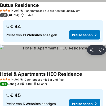
Butua Residence
Preise sehen
Hotel
Panoramablick auf die Altstadt und Riviera
Preise sehen
4 Sterne
6,8
714
Budva
€ 44
Ab
Preise von
11 Websites
anzeigen
Preise sehen
Teilen
Zu
Hotel & Apartments HEC Residence
Preise sehen
Hotel
Dachterrasse mit Bar und Pool
Preise sehen
4 Sterne
8,1
Sehr gut
419
Miločer
€ 45
Ab
Preise von
5 Websites
anzeigen
Preise sehen