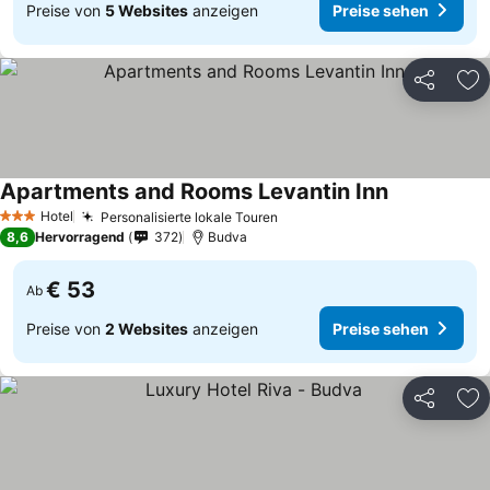
Preise von
5 Websites
anzeigen
Preise sehen
Teilen
Zu
Apartments and Rooms Levantin Inn
Preise sehe
Hotel
Personalisierte lokale Touren
Preise sehen
3 Sterne
8,6
Hervorragend
372
Budva
€ 53
Ab
Preise von
2 Websites
anzeigen
Preise sehen
Teilen
Zu