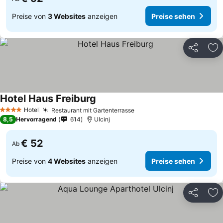
Preise von
3 Websites
anzeigen
Preise sehen
Teilen
Zu
Hotel Haus Freiburg
Preise sehen
Hotel
Restaurant mit Gartenterrasse
Preise sehen
4 Sterne
8,5
Hervorragend
614
Ulcinj
€ 52
Ab
Preise von
4 Websites
anzeigen
Preise sehen
Teilen
Zu