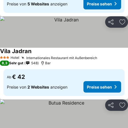
Preise von
5 Websites
anzeigen
Preise sehen
Teilen
Zu
Vila Jadran
Preise sehen
Hotel
Internationales Restaurant mit Außenbereich
Preise sehen
3 Sterne
8,3
Sehr gut
548
Bar
€ 42
Ab
Preise von
2 Websites
anzeigen
Preise sehen
Teilen
Zu