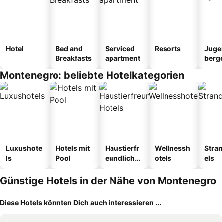
Hotel
Bed and
Serviced
Resorts
Juge
Breakfasts
apartment
berg
tel
Montenegro: beliebte Hotelkategorien
Luxushote
Hotels mit
Haustierfr
Wellnessh
Stra
ls
Pool
eundliche
otels
els
Hotels
Günstige Hotels in der Nähe von Montenegro
Diese Hotels könnten Dich auch interessieren ...