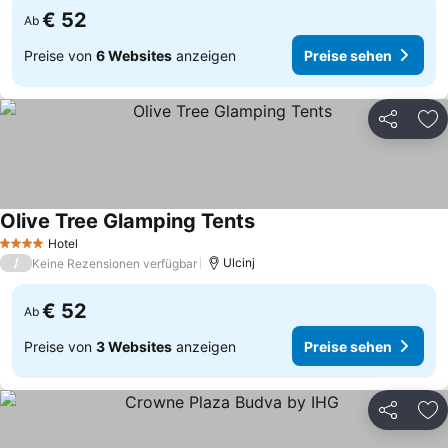
€ 52
Ab
Preise von
6 Websites
anzeigen
Preise sehen
Teilen
Zu
Olive Tree Glamping Tents
Preise sehen
Hotel
4 Sterne
/
Ulcinj
Keine Rezensionen verfügbar
€ 52
Ab
Preise von
3 Websites
anzeigen
Preise sehen
Teilen
Zu