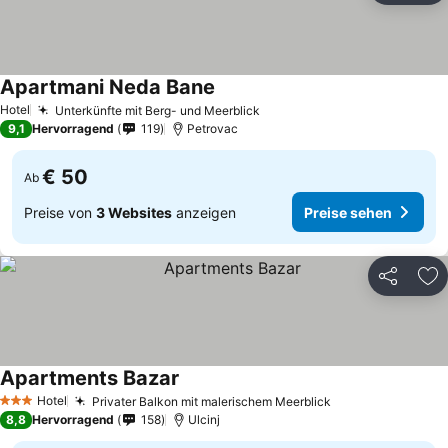
Apartmani Neda Bane
Preise sehen
Hotel
Unterkünfte mit Berg- und Meerblick
Preise sehen
9,1
Hervorragend
119
Petrovac
€ 50
Ab
Preise von
3 Websites
anzeigen
Preise sehen
Teilen
Zu
Apartments Bazar
Preise sehen
Hotel
Privater Balkon mit malerischem Meerblick
Preise sehen
3 Sterne
8,8
Hervorragend
158
Ulcinj