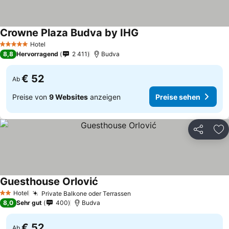
Crowne Plaza Budva by IHG
Preise sehen
Hotel
5 Sterne
8,8
Hervorragend
2 411
Budva
€ 52
Ab
Preise von
9 Websites
anzeigen
Preise sehen
Teilen
Zu
Guesthouse Orlović
Preise sehen
Hotel
Private Balkone oder Terrassen
Preise sehen
2 Sterne
8,0
Sehr gut
400
Budva
€ 52
Ab