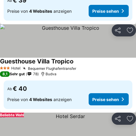
€ 39
Ab
Preise von
4 Websites
anzeigen
Preise sehen
Teilen
Zu
Guesthouse Villa Tropico
Preise sehen
Hotel
Bequemer Flughafentransfer
Preise sehen
3 Sterne
8,1
Sehr gut
78
Budva
€ 40
Ab
Preise von
4 Websites
anzeigen
Preise sehen
Beliebte Wahl
Teilen
Zu