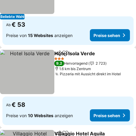
Beliebte Wahl
€ 53
Ab
Preise von
15 Websites
anzeigen
Preise sehen
Hotel Isola Verde
Teilen
Zu Favoriten hinzufügen
3 Sterne
9,2
Hervorragend
2 723
1.6 km bis Zentrum
Pizzeria mit Aussicht direkt im Hotel
€ 58
Ab
Preise von
10 Websites
anzeigen
Preise sehen
Villaggio Hotel Aquila