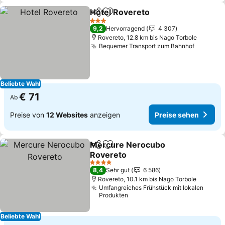
Hotel Rovereto
Teilen
Zu Favoriten hinzufügen
3 Sterne
9,2
Hervorragend
4 307
Rovereto, 12.8 km bis Nago Torbole
Bequemer Transport zum Bahnhof
Beliebte Wahl
€ 71
Ab
Preise von
12 Websites
anzeigen
Preise sehen
Mercure Nerocubo
Teilen
Zu Favoriten hinzufügen
Rovereto
4 Sterne
8,4
Sehr gut
6 586
Rovereto, 10.1 km bis Nago Torbole
Umfangreiches Frühstück mit lokalen
Produkten
Beliebte Wahl