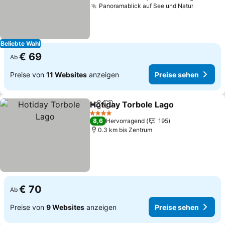
Panoramablick auf See und Natur
Beliebte Wahl
€ 69
Ab
Preise von
11 Websites
anzeigen
Preise sehen
Hotiday Torbole Lago
Teilen
Zu Favoriten hinzufügen
4 Sterne
8,6
Hervorragend
195
0.3 km bis Zentrum
€ 70
Ab
Preise von
9 Websites
anzeigen
Preise sehen