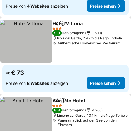
Preise von
4 Websites
anzeigen
Preise sehen
Hotel Vittoria
Teilen
Zu Favoriten hinzufügen
3 Sterne
9,0
Hervorragend
1 599
Riva del Garda, 2.9 km bis Nago Torbole
Authentisches bayerisches Restaurant
€ 73
Ab
Preise von
8 Websites
anzeigen
Preise sehen
Aria Life Hotel
Teilen
Zu Favoriten hinzufügen
3 Sterne
8,8
Hervorragend
4 966
Limone sul Garda, 10.1 km bis Nago Torbole
Panoramablick auf den See von den
Zimmern