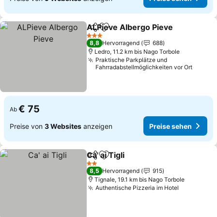
ALPieve Albergo Pieve
Teilen
Zu Favoriten hinzufügen
3 Sterne
8,8
Hervorragend
688
Ledro, 11.2 km bis Nago Torbole
Praktische Parkplätze und
Fahrradabstellmöglichkeiten vor Ort
€ 75
Ab
Preise von
3 Websites
anzeigen
Preise sehen
Ca' ai Tigli
Teilen
Zu Favoriten hinzufügen
2 Sterne
8,5
Hervorragend
915
Tignale, 19.1 km bis Nago Torbole
Authentische Pizzeria im Hotel