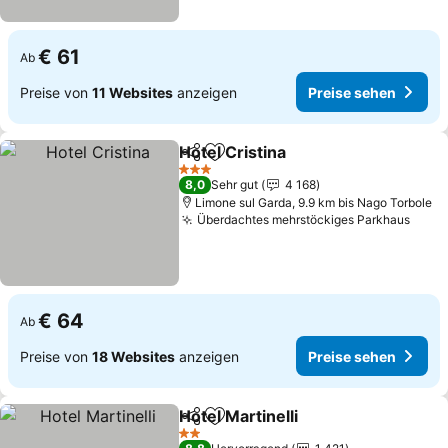
€ 61
Ab
Preise von
11 Websites
anzeigen
Preise sehen
Hotel Cristina
Teilen
Zu Favoriten hinzufügen
3 Sterne
8,0
Sehr gut
4 168
Limone sul Garda, 9.9 km bis Nago Torbole
Überdachtes mehrstöckiges Parkhaus
€ 64
Ab
Preise von
18 Websites
anzeigen
Preise sehen
Hotel Martinelli
Teilen
Zu Favoriten hinzufügen
2 Sterne