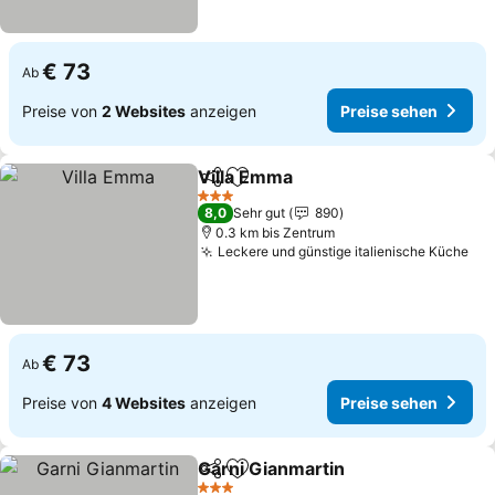
€ 73
Ab
Preise von
2 Websites
anzeigen
Preise sehen
Villa Emma
Teilen
Zu Favoriten hinzufügen
3 Sterne
8,0
Sehr gut
890
0.3 km bis Zentrum
Leckere und günstige italienische Küche
€ 73
Ab
Preise von
4 Websites
anzeigen
Preise sehen
Garni Gianmartin
Teilen
Zu Favoriten hinzufügen