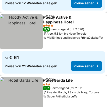
Preise von
12 Websites
anzeigen
Preise sehen
Hoody Active &
Teilen
Zu Favoriten hinzufügen
Happiness Hotel
4 Sterne
9,5
Hervorragend
2 070
Arco, 5.3 km bis Nago Torbole
Vielfältiges und leckeres Frühstücksbuffet
€ 61
Ab
Preise von
21 Websites
anzeigen
Preise sehen
Hotel Garda Life
Teilen
Zu Favoriten hinzufügen
3 Sterne
9,7
Hervorragend
2 371
Riva del Garda, 1.8 km bis Nago Torbole
Super Frühstücksbuffet