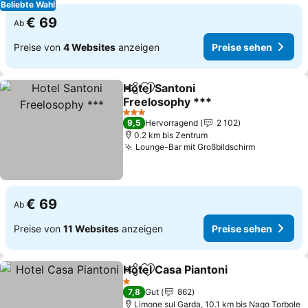
Beliebte Wahl
€ 69
Ab
Preise von
4 Websites
anzeigen
Preise sehen
Hotel Santoni
Teilen
Zu Favoriten hinzufügen
Freelosophy ***
3 Sterne
9,5
Hervorragend
2 102
0.2 km bis Zentrum
Lounge-Bar mit Großbildschirm
€ 69
Ab
Preise von
11 Websites
anzeigen
Preise sehen
Hotel Casa Piantoni
Teilen
Zu Favoriten hinzufügen
1 Sterne
7,8
Gut
862
Limone sul Garda, 10.1 km bis Nago Torbole