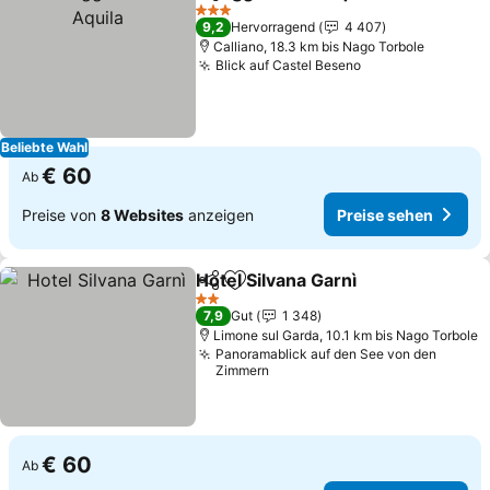
Teilen
Zu Favoriten hinzufügen
3 Sterne
9,2
Hervorragend
4 407
Calliano, 18.3 km bis Nago Torbole
Blick auf Castel Beseno
Beliebte Wahl
€ 60
Ab
Preise von
8 Websites
anzeigen
Preise sehen
Hotel Silvana Garnì
Teilen
Zu Favoriten hinzufügen
2 Sterne
7,9
Gut
1 348
Limone sul Garda, 10.1 km bis Nago Torbole
Panoramablick auf den See von den
Zimmern
€ 60
Ab