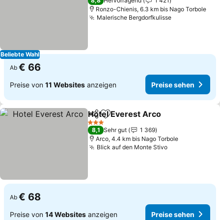
8,8
Hervorragend
1 421
Ronzo-Chienis, 6.3 km bis Nago Torbole
Malerische Bergdorfkulisse
Beliebte Wahl
€ 66
Ab
Preise von
11 Websites
anzeigen
Preise sehen
Hotel Everest Arco
Teilen
Zu Favoriten hinzufügen
3 Sterne
8,1
Sehr gut
1 369
Arco, 4.4 km bis Nago Torbole
Blick auf den Monte Stivo
€ 68
Ab
Preise von
14 Websites
anzeigen
Preise sehen