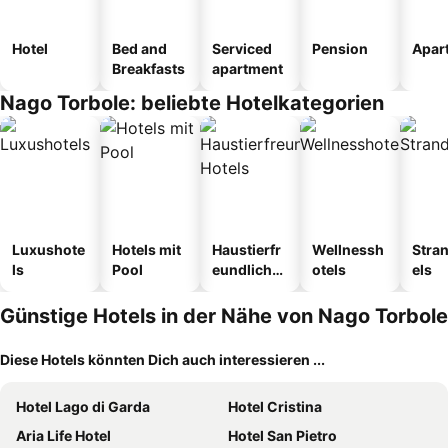
Hotel
Bed and
Serviced
Pension
Apar
Breakfasts
apartment
Nago Torbole: beliebte Hotelkategorien
Luxushote
Hotels mit
Haustierfr
Wellnessh
Stra
ls
Pool
eundliche
otels
els
Hotels
Günstige Hotels in der Nähe von Nago Torbole
Diese Hotels könnten Dich auch interessieren ...
Hotel Lago di Garda
Hotel Cristina
Aria Life Hotel
Hotel San Pietro