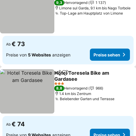
3 Sterne
9,3
Hervorragend
1 137
Limone sul Garda, 9.1 km bis Nago Torbole
Top-Lage am Hauptplatz von Limone
€ 73
Ab
Preise von
5 Websites
anzeigen
Preise sehen
Hotel Toresela Bike am
Teilen
Zu Favoriten hinzufügen
Gardasee
3 Sterne
8,8
Hervorragend
966
1.4 km bis Zentrum
Belebender Garten und Terrasse
€ 74
Ab
Preise von
9 Websites
anzeigen
Preise sehen