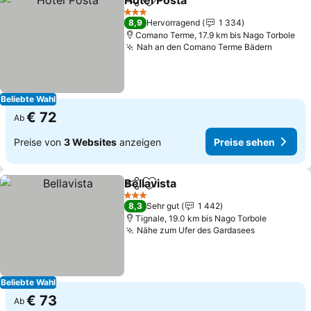
Hotel Posta
Teilen
Zu Favoriten hinzufügen
3 Sterne
8,9
Hervorragend
1 334
Comano Terme, 17.9 km bis Nago Torbole
Nah an den Comano Terme Bädern
Beliebte Wahl
€ 72
Ab
Preise von
3 Websites
anzeigen
Preise sehen
Bellavista
Teilen
Zu Favoriten hinzufügen
3 Sterne
8,3
Sehr gut
1 442
Tignale, 19.0 km bis Nago Torbole
Nähe zum Ufer des Gardasees
Beliebte Wahl
€ 73
Ab