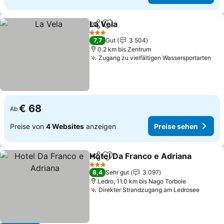
La Vela
Teilen
Zu Favoriten hinzufügen
3 Sterne
7,7
Gut
3 504
0.2 km bis Zentrum
Zugang zu vielfältigen Wassersportarten
€ 68
Ab
Preise von
4 Websites
anzeigen
Preise sehen
Hotel Da Franco e Adriana
Teilen
Zu Favoriten hinzufügen
3 Sterne
8,4
Sehr gut
3 097
Ledro, 11.0 km bis Nago Torbole
Direkter Strandzugang am Ledrosee