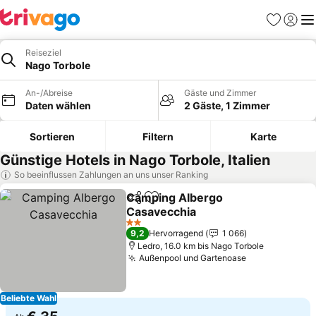
Favoriten
Einlog
Me
Reiseziel
Nago Torbole
An-/Abreise
Gäste und Zimmer
Daten wählen
2 Gäste, 1 Zimmer
Sortieren
Filtern
Karte
Günstige Hotels in Nago Torbole, Italien
So beeinflussen Zahlungen an uns unser Ranking
Camping Albergo
Teilen
Zu Favoriten hinzufügen
Casavecchia
2 Sterne
9,2
Hervorragend
1 066
Ledro, 16.0 km bis Nago Torbole
Außenpool und Gartenoase
Beliebte Wahl