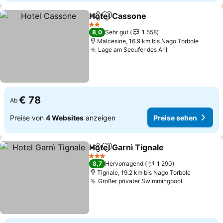
Hotel Cassone
Teilen
Zu Favoriten hinzufügen
2 Sterne
8,0
Sehr gut
1 558
Malcesine, 16.9 km bis Nago Torbole
Lage am Seeufer des Aril
€ 78
Ab
Preise von
4 Websites
anzeigen
Preise sehen
Hotel Garnì Tignale
Teilen
Zu Favoriten hinzufügen
3 Sterne
8,7
Hervorragend
1 290
Tignale, 19.2 km bis Nago Torbole
Großer privater Swimmingpool