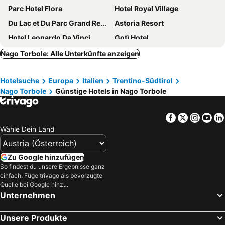
Parc Hotel Flora
Hotel Royal Village
Du Lac et Du Parc Grand Resort
Astoria Resort
Hotel Leonardo Da Vinci
Gotì Hotel
Lake Hotel Benaco
epOche Hotel 1889
Nago Torbole: Alle Unterkünfte anzeigen
Centro Vacanze La Limonaia
Grand Hotel Liberty
Hotelsuche
Europa
Italien
Trentino-Südtirol
Hotel Sole - La Fenice
Aktiv Hotel Eden
Nago Torbole
Günstige Hotels in Nago Torbole
Hotel Castell
Hotel Savoy Palace - Tonelli Hotels
Hotel Al Maso
Hotel La Perla
Facebook
Twitter
Insta
Yo
Hotel Europa - Skypool & Panorama
Beach Hotel Du Lac Malcesine
Wähle Dein Land
Caravel Bike Hotel
Hotel Du Lac
Hotel Le Balze Aktiv & Wellness
Hotel Garda Life
Zu Google hinzufügen
So findest du unsere Ergebnisse ganz
Hotel Miralago
Ambassador Suite Hotel
einfach: Füge trivago als bevorzugte
Villa Fiore
Residence Val Di Monte
Quelle bei Google hinzu.
Unternehmen
Hotel Sole Relax & Panorama
Hotel Ilma Lake Garda Resort
Brione Green Resort
Hotel Drago by Double Hospitality
Unsere Produkte