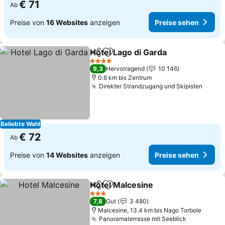
€ 71
Ab
Preise von
16 Websites
anzeigen
Preise sehen
Hotel Lago di Garda
Teilen
Zu Favoriten hinzufügen
4 Sterne
9,3
Hervorragend
10 146
0.6 km bis Zentrum
Direkter Strandzugang und Skipisten
Beliebte Wahl
€ 72
Ab
Preise von
14 Websites
anzeigen
Preise sehen
Hotel Malcesine
Teilen
Zu Favoriten hinzufügen
3 Sterne
7,8
Gut
3 480
Malcesine, 13.4 km bis Nago Torbole
Panoramaterrasse mit Seeblick