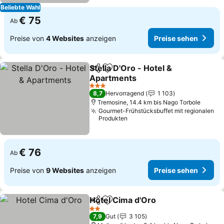
Beliebte Wahl
€ 75
Ab
Preise von
4 Websites
anzeigen
Preise sehen
Stella D'Oro - Hotel &
Teilen
Zu Favoriten hinzufügen
Apartments
3 Sterne
8,7
Hervorragend
1 103
Tremosine, 14.4 km bis Nago Torbole
Gourmet-Frühstücksbuffet mit regionalen
Produkten
€ 76
Ab
Preise von
9 Websites
anzeigen
Preise sehen
Hotel Cima d'Oro
Teilen
Zu Favoriten hinzufügen
2 Sterne
7,9
Gut
3 105