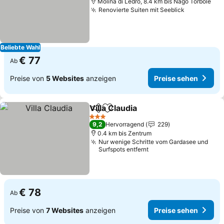
Molina di Ledro, 8.4 km bis Nago Torbole
Renovierte Suiten mit Seeblick
Beliebte Wahl
€ 77
Ab
Preise von
5 Websites
anzeigen
Preise sehen
Villa Claudia
Teilen
Zu Favoriten hinzufügen
3 Sterne
9,2
Hervorragend
229
0.4 km bis Zentrum
Nur wenige Schritte vom Gardasee und
Surfspots entfernt
€ 78
Ab
Preise von
7 Websites
anzeigen
Preise sehen