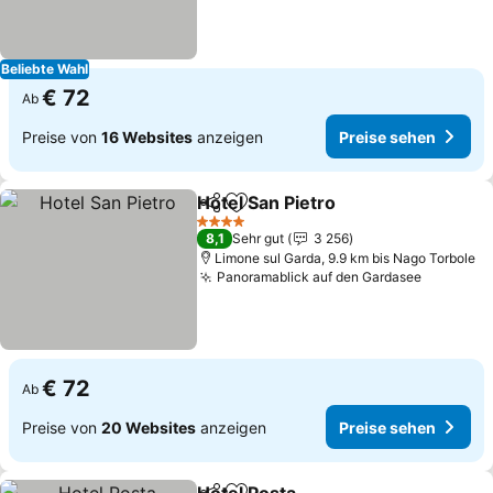
Beliebte Wahl
€ 72
Ab
Preise von
16 Websites
anzeigen
Preise sehen
Hotel San Pietro
Teilen
Zu Favoriten hinzufügen
4 Sterne
8,1
Sehr gut
3 256
Limone sul Garda, 9.9 km bis Nago Torbole
Panoramablick auf den Gardasee
€ 72
Ab
Preise von
20 Websites
anzeigen
Preise sehen