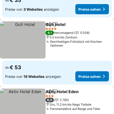
€ 35
Ab
Preise von
3 Websites
anzeigen
Preise sehen
Gotì Hotel
Teilen
Zu Favoriten hinzufügen
4 Sterne
9,1
Hervorragend
5 008
0.0 km bis Zentrum
Reichhaltiges Frühstück mit frischen
Optionen
€ 53
Ab
Preise von
16 Websites
anzeigen
Preise sehen
Aktiv Hotel Eden
Teilen
Zu Favoriten hinzufügen
3 Sterne
6,5
2 760
Dro, 11.2 km bis Nago Torbole
Panoramablick auf Berge und Täler