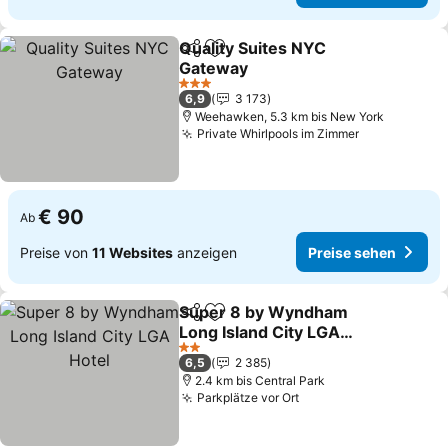
Quality Suites NYC
Teilen
Zu Favoriten hinzufügen
Gateway
3 Sterne
6,9
3 173
Weehawken, 5.3 km bis New York
Private Whirlpools im Zimmer
€ 90
Ab
Preise von
11 Websites
anzeigen
Preise sehen
Super 8 by Wyndham
Teilen
Zu Favoriten hinzufügen
Long Island City LGA
Hotel
2 Sterne
6,5
2 385
2.4 km bis Central Park
Parkplätze vor Ort