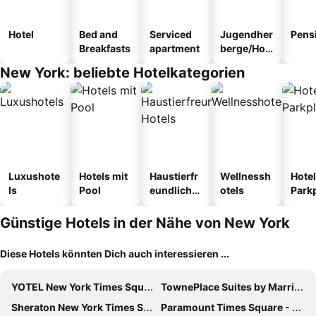
Hotel
Bed and
Serviced
Jugendher
Pens
Breakfasts
apartment
berge/Hos
tel
New York: beliebte Hotelkategorien
Luxushote
Hotels mit
Haustierfr
Wellnessh
Hotel
ls
Pool
eundliche
otels
Park
Hotels
Günstige Hotels in der Nähe von New York
Diese Hotels könnten Dich auch interessieren ...
YOTEL New York Times Square
TownePlace Suites by Marriott New York Long Island City/Manhattan View
Sheraton New York Times Square Hotel
Paramount Times Square - A Generator Hotel