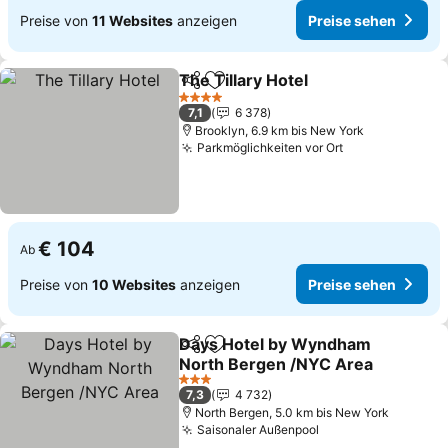
Preise von
11 Websites
anzeigen
Preise sehen
The Tillary Hotel
Teilen
Zu Favoriten hinzufügen
4 Sterne
7,1
6 378
Brooklyn, 6.9 km bis New York
Parkmöglichkeiten vor Ort
€ 104
Ab
Preise von
10 Websites
anzeigen
Preise sehen
Days Hotel by Wyndham
Teilen
Zu Favoriten hinzufügen
North Bergen /NYC Area
3 Sterne
7,3
4 732
North Bergen, 5.0 km bis New York
Saisonaler Außenpool