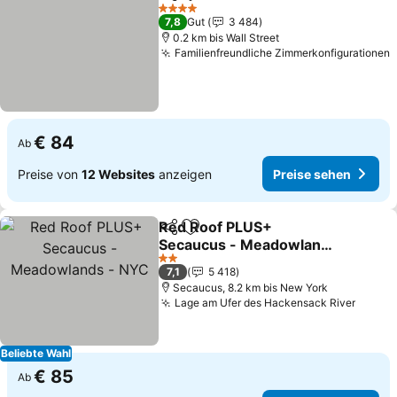
Teilen
Zu Favoriten hinzufügen
4 Sterne
7,8
Gut
3 484
0.2 km bis Wall Street
Familienfreundliche Zimmerkonfigurationen
€ 84
Ab
Preise von
12 Websites
anzeigen
Preise sehen
Red Roof PLUS+
Teilen
Zu Favoriten hinzufügen
Secaucus - Meadowlands
- NYC
2 Sterne
7,1
5 418
Secaucus, 8.2 km bis New York
Lage am Ufer des Hackensack River
Beliebte Wahl
€ 85
Ab