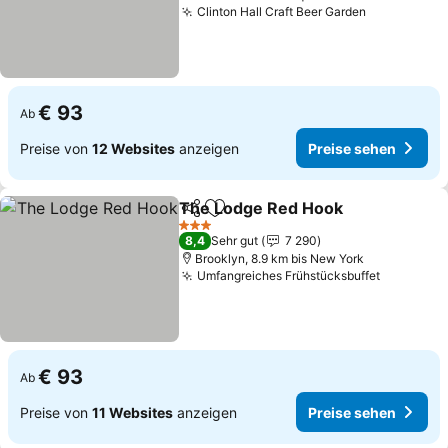
Clinton Hall Craft Beer Garden
€ 93
Ab
Preise von
12 Websites
anzeigen
Preise sehen
The Lodge Red Hook
Teilen
Zu Favoriten hinzufügen
3 Sterne
8,4
Sehr gut
7 290
Brooklyn, 8.9 km bis New York
Umfangreiches Frühstücksbuffet
€ 93
Ab
Preise von
11 Websites
anzeigen
Preise sehen