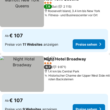
3 Sterne
7,9
Gut
2 115
Roosevelt Island, 3.4 km bis New York
Fitness- und Businesscenter vor Ort
€ 107
Ab
Preise von
11 Websites
anzeigen
Preise sehen
Night Hotel Broadway
Teilen
Zu Favoriten hinzufügen
3 Sterne
6,7
9 871
1.4 km bis Central Park
Historischer Charme der Upper West Side mit
roten Backsteinen
€ 107
Ab
Preise von
9 Websites
anzeigen
Preise sehen