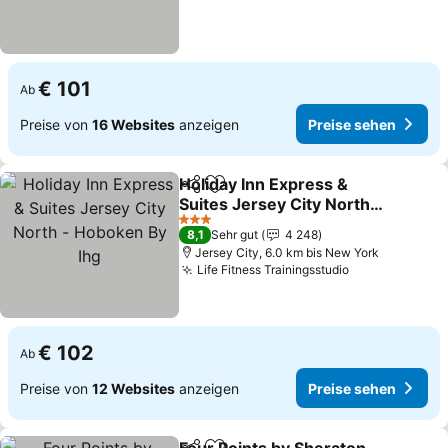
€ 101
Ab
Preise von
16 Websites
anzeigen
Preise sehen
Holiday Inn Express &
Teilen
Zu Favoriten hinzufügen
Suites Jersey City North -
Hoboken By Ihg
3 Sterne
8,1
Sehr gut
4 248
Jersey City, 6.0 km bis New York
Life Fitness Trainingsstudio
€ 102
Ab
Preise von
12 Websites
anzeigen
Preise sehen