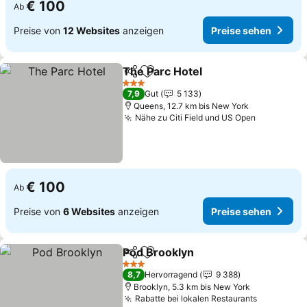
€ 100
Ab
Preise von
12 Websites
anzeigen
Preise sehen
The Parc Hotel
Teilen
Zu Favoriten hinzufügen
3 Sterne
7,9
Gut
5 133
Queens, 12.7 km bis New York
Nähe zu Citi Field und US Open
€ 100
Ab
Preise von
6 Websites
anzeigen
Preise sehen
Pod Brooklyn
Teilen
Zu Favoriten hinzufügen
3 Sterne
8,7
Hervorragend
9 388
Brooklyn, 5.3 km bis New York
Rabatte bei lokalen Restaurants