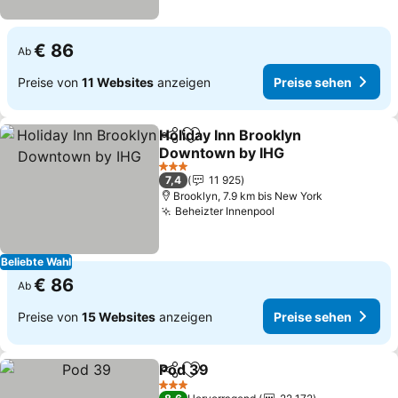
€ 86
Ab
Preise von
11 Websites
anzeigen
Preise sehen
Holiday Inn Brooklyn
Teilen
Zu Favoriten hinzufügen
Downtown by IHG
3 Sterne
7,4
11 925
Brooklyn, 7.9 km bis New York
Beheizter Innenpool
Beliebte Wahl
€ 86
Ab
Preise von
15 Websites
anzeigen
Preise sehen
Pod 39
Teilen
Zu Favoriten hinzufügen
3 Sterne