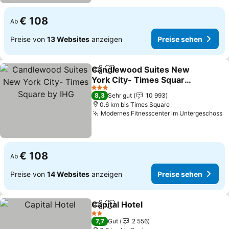
€ 108
Ab
Preise von
13 Websites
anzeigen
Preise sehen
Candlewood Suites New
Teilen
Zu Favoriten hinzufügen
York City- Times Square
by IHG
3 Sterne
8,3
Sehr gut
10 993
0.6 km bis Times Square
Modernes Fitnesscenter im Untergeschoss
€ 108
Ab
Preise von
14 Websites
anzeigen
Preise sehen
Capital Hotel
Teilen
Zu Favoriten hinzufügen
2 Sterne
7,7
Gut
2 556