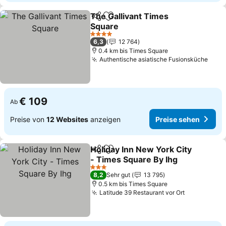
The Gallivant Times
Teilen
Zu Favoriten hinzufügen
Square
4 Sterne
6,3
12 764
0.4 km bis Times Square
Authentische asiatische Fusionsküche
€ 109
Ab
Preise von
12 Websites
anzeigen
Preise sehen
Holiday Inn New York City
Teilen
Zu Favoriten hinzufügen
- Times Square By Ihg
3 Sterne
8,2
Sehr gut
13 795
0.5 km bis Times Square
Latitude 39 Restaurant vor Ort