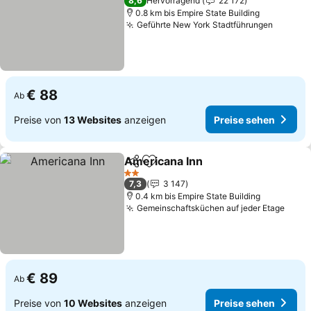
8,6
Hervorragend
22 172
0.8 km bis Empire State Building
Geführte New York Stadtführungen
€ 88
Ab
Preise von
13 Websites
anzeigen
Preise sehen
Americana Inn
Teilen
Zu Favoriten hinzufügen
2 Sterne
7,3
3 147
0.4 km bis Empire State Building
Gemeinschaftsküchen auf jeder Etage
€ 89
Ab
Preise von
10 Websites
anzeigen
Preise sehen