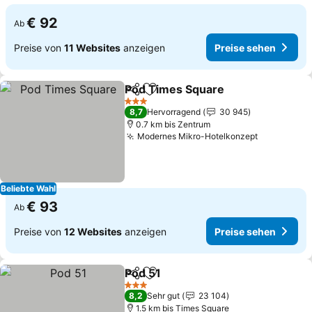
€ 92
Ab
Preise von
11 Websites
anzeigen
Preise sehen
Pod Times Square
Teilen
Zu Favoriten hinzufügen
3 Sterne
8,7
Hervorragend
30 945
0.7 km bis Zentrum
Modernes Mikro-Hotelkonzept
Beliebte Wahl
€ 93
Ab
Preise von
12 Websites
anzeigen
Preise sehen
Pod 51
Teilen
Zu Favoriten hinzufügen
3 Sterne
8,2
Sehr gut
23 104
1.5 km bis Times Square