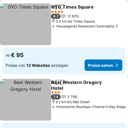
OYO Times Square
Teilen
Zu Favoriten hinzufügen
4 Sterne
6,7
12 925
0.3 km bis Times Square
Hauseigenes Restaurant Serendipity 3
€ 95
Ab
Preise von
13 Websites
anzeigen
Preise sehen
Best Western Gregory
Teilen
Zu Favoriten hinzufügen
Hotel
3 Sterne
7,4
3 758
9.2 km bis Wall Street
Historischer Boutique-Charme in Bay Ridge