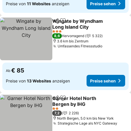
Preise von
11 Websites
anzeigen
Preise sehen
Wingate by Wyndham
Teilen
Zu Favoriten hinzufügen
Long Island City
3 Sterne
8,6
Hervorragend
5 322
3.6 km bis Zentrum
Umfassendes Fitnessstudio
€ 85
Ab
Preise von
13 Websites
anzeigen
Preise sehen
Garner Hotel North
Teilen
Zu Favoriten hinzufügen
Bergen by IHG
2 Sterne
7,2
2 226
North Bergen, 5.0 km bis New York
Strategische Lage als NYC Gateway