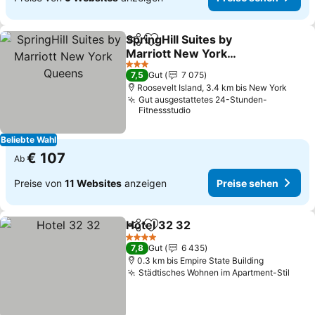
SpringHill Suites by
Teilen
Zu Favoriten hinzufügen
Marriott New York
Queens
3 Sterne
7,5
Gut
7 075
Roosevelt Island, 3.4 km bis New York
Gut ausgestattetes 24-Stunden-
Fitnessstudio
Beliebte Wahl
€ 107
Ab
Preise von
11 Websites
anzeigen
Preise sehen
Hotel 32 32
Teilen
Zu Favoriten hinzufügen
4 Sterne
7,8
Gut
6 435
0.3 km bis Empire State Building
Städtisches Wohnen im Apartment-Stil