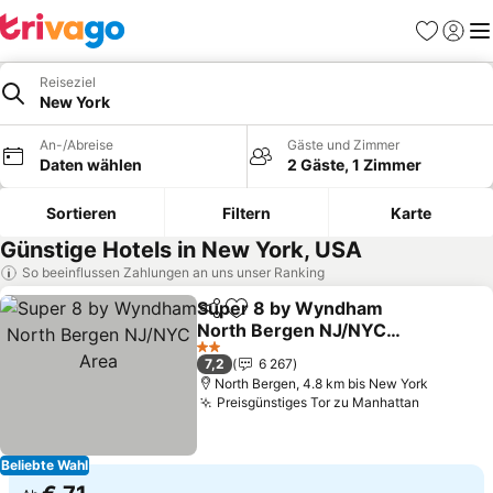
Favoriten
Einlog
Me
Reiseziel
New York
An-/Abreise
Gäste und Zimmer
Daten wählen
2 Gäste, 1 Zimmer
Sortieren
Filtern
Karte
Günstige Hotels in New York, USA
So beeinflussen Zahlungen an uns unser Ranking
Super 8 by Wyndham
Teilen
Zu Favoriten hinzufügen
North Bergen NJ/NYC
Area
2 Sterne
7,2
6 267
North Bergen, 4.8 km bis New York
Preisgünstiges Tor zu Manhattan
Beliebte Wahl