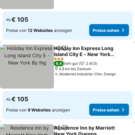
€ 105
Ab
Preise von
12 Websites
anzeigen
Preise sehen
Holiday Inn Express Long
Teilen
Zu Favoriten hinzufügen
Island City E - New York
By Ihg
3 Sterne
8,4
Sehr gut
2 403
4.8 km bis Zentrum
Modernes Industrial-Chic-Design
€ 105
Ab
Preise von
9 Websites
anzeigen
Preise sehen
Residence Inn by Marriott
Teilen
Zu Favoriten hinzufügen
New York Queens