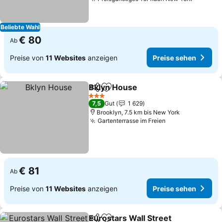
Beliebte Wahl
€ 80
Ab
Preise von
11 Websites
anzeigen
Preise sehen
Bklyn House
Teilen
Zu Favoriten hinzufügen
3 Sterne
7,5
Gut
1 629
Brooklyn, 7.5 km bis New York
Gartenterrasse im Freien
€ 81
Ab
Preise von
11 Websites
anzeigen
Preise sehen
Eurostars Wall Street