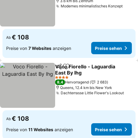
3.6 km bis Zentrum
Modernes minimalistisches Konzept
€ 108
Ab
Preise von
7 Websites
anzeigen
Preise sehen
Voco Fiorello - Laguardia
Teilen
Zu Favoriten hinzufügen
East By Ihg
4 Sterne
8,4
Hervorragend
2 683
Queens, 12.4 km bis New York
Dachterrasse Little Flower's Lookout
€ 108
Ab
Preise von
11 Websites
anzeigen
Preise sehen