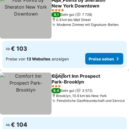
Four Points by Sheraton
Teilen
Zu Favoriten hinzufügen
New York Downtown
4 Sterne
8,1
Sehr gut
7 728
0.9 km bis Wall Street
Moderne Zimmer mit Signature-Betten
€ 103
Ab
Preise von
13 Websites
anzeigen
Preise sehen
Comfort Inn Prospect
Teilen
Zu Favoriten hinzufügen
Park-Brooklyn
3 Sterne
8,4
Sehr gut
3 572
Brooklyn, 10.6 km bis New York
Persönliche Gastfreundschaft und Service
€ 104
Ab