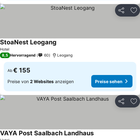
Teilen
Zu
StoaNest Leogang
Hotel
8,5
Hervorragend
60
Leogang
€ 155
Ab
Preise von
2 Websites
anzeigen
Preise sehen
Teilen
Zu
VAYA Post Saalbach Landhaus