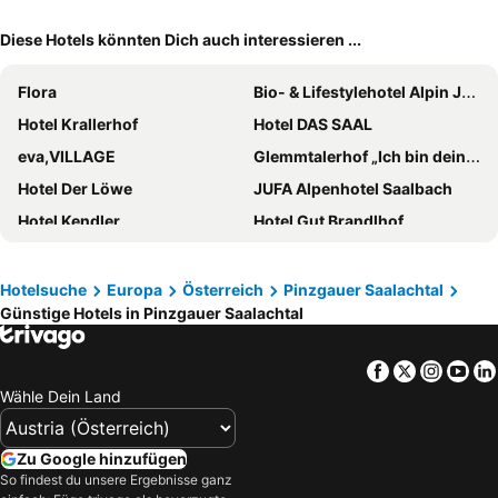
Diese Hotels könnten Dich auch interessieren ...
Flora
Bio- & Lifestylehotel Alpin Juwel
Hotel Krallerhof
Hotel DAS SAAL
eva,VILLAGE
Glemmtalerhof „Ich bin dein Hotel“ mit 4-Sternen in Saalbach Hinterglemm
Hotel Der Löwe
JUFA Alpenhotel Saalbach
Hotel Kendler
Hotel Gut Brandlhof
Hotel Peter
Ski in Ski out Hotel Unterellmau
Holzhotel Forsthofalm
Hotel Saalbacher Hof
Hotelsuche
Europa
Österreich
Pinzgauer Saalachtal
Günstige Hotels in Pinzgauer Saalachtal
Puradies
Stockinggut by AvenidA
Berger's Sporthotel
Residenz Hochalm
Facebook
Twitter
Insta
Yo
VAYA Post Saalbach
GLEMM by AvenidA Superior Hotel & Residences
Wähle Dein Land
Pension Hotel Eder - Saalbach
Ritzenhof – Hotel und Spa am See
Hotel Leonhard
Hotel Austria Saalbach
Zu Google hinzufügen
Familien- & Gartenhotel Theresia
Hotel Saliter Hof
So findest du unsere Ergebnisse ganz