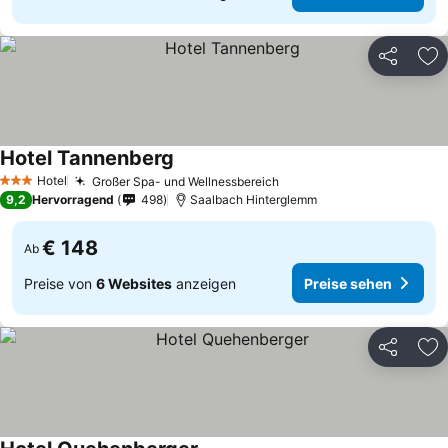
Teilen
Zu
Hotel Tannenberg
Hotel
Großer Spa- und Wellnessbereich
3 Sterne
9,2
Hervorragend
498
Saalbach Hinterglemm
€ 148
Ab
Preise von
6 Websites
anzeigen
Preise sehen
Teilen
Zu