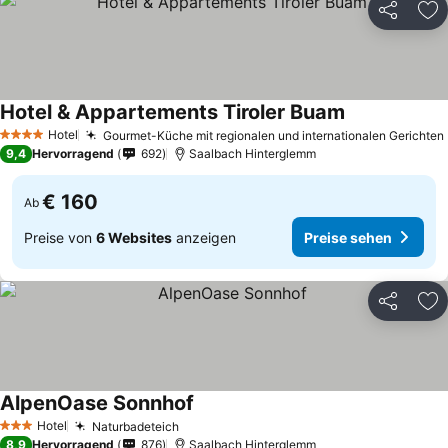
Teilen
Zu
Hotel & Appartements Tiroler Buam
Hotel
Gourmet-Küche mit regionalen und internationalen Gerichten
4 Sterne
9,4
Hervorragend
692
Saalbach Hinterglemm
€ 160
Ab
Preise von
6 Websites
anzeigen
Preise sehen
Teilen
Zu
AlpenOase Sonnhof
Hotel
Naturbadeteich
3 Sterne
8,9
Hervorragend
876
Saalbach Hinterglemm