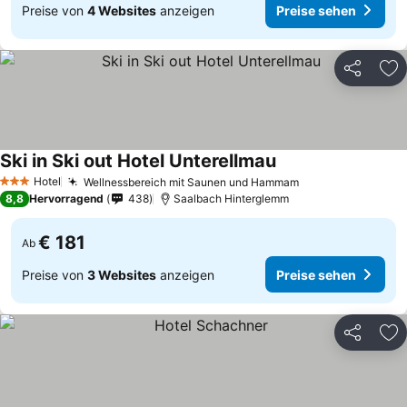
Preise von
4 Websites
anzeigen
Preise sehen
Teilen
Zu
Ski in Ski out Hotel Unterellmau
Hotel
Wellnessbereich mit Saunen und Hammam
3 Sterne
8,8
Hervorragend
438
Saalbach Hinterglemm
€ 181
Ab
Preise von
3 Websites
anzeigen
Preise sehen
Teilen
Zu