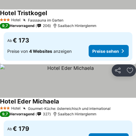
Hotel Tristkogel
Hotel
Fasssauna im Garten
3 Sterne
9,7
Hervorragend
206
Saalbach Hinterglemm
€ 173
Ab
Preise von
4 Websites
anzeigen
Preise sehen
Teilen
Zu
Hotel Eder Michaela
Hotel
Gourmet-Küche: österreichisch und international
3 Sterne
9,7
Hervorragend
327
Saalbach Hinterglemm
€ 179
Ab