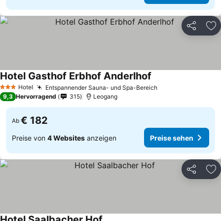
Teilen
Zu
Hotel Gasthof Erbhof Anderlhof
Hotel
Entspannender Sauna- und Spa-Bereich
3 Sterne
9,3
Hervorragend
315
Leogang
€ 182
Ab
Preise von
4 Websites
anzeigen
Preise sehen
Teilen
Zu
Hotel Saalbacher Hof