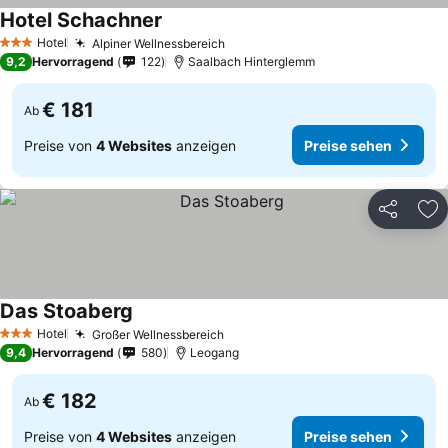
Hotel Schachner
Hotel
Alpiner Wellnessbereich
3 Sterne
9,2
Hervorragend
122
Saalbach Hinterglemm
€ 181
Ab
Preise von
4 Websites
anzeigen
Preise sehen
Teilen
Zu
Das Stoaberg
Hotel
Großer Wellnessbereich
3 Sterne
9,4
Hervorragend
580
Leogang
€ 182
Ab
Preise von
4 Websites
anzeigen
Preise sehen