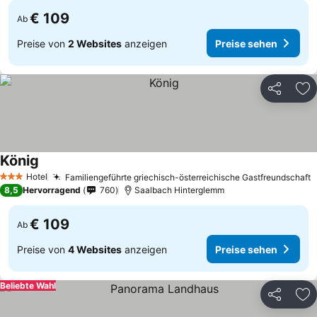
€ 109
Ab
Preise von
2 Websites
anzeigen
Preise sehen
Teilen
Zu
König
Hotel
Familiengeführte griechisch-österreichische Gastfreundschaft
3 Sterne
8,5
Hervorragend
760
Saalbach Hinterglemm
€ 109
Ab
Preise von
4 Websites
anzeigen
Preise sehen
Beliebte Wahl
Teilen
Zu