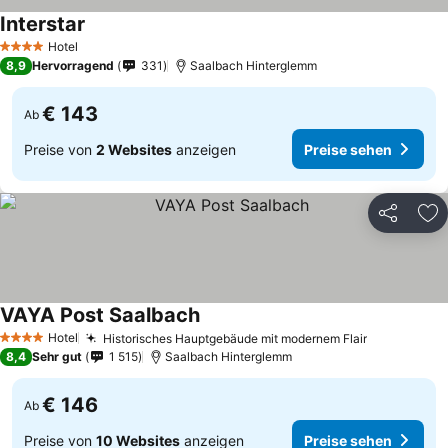
Interstar
Hotel
4 Sterne
8,9
Hervorragend
331
Saalbach Hinterglemm
€ 143
Ab
Preise von
2 Websites
anzeigen
Preise sehen
Teilen
Zu
VAYA Post Saalbach
Hotel
Historisches Hauptgebäude mit modernem Flair
4 Sterne
8,4
Sehr gut
1 515
Saalbach Hinterglemm
€ 146
Ab
Preise von
10 Websites
anzeigen
Preise sehen