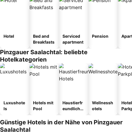
Hotel
Bed and
Serviced
Pension
Apar
Breakfasts
apartment
Pinzgauer Saalachtal: beliebte
Hotelkategorien
Luxushote
Hotels mit
Haustierfr
Wellnessh
Hotel
ls
Pool
eundliche
otels
Park
Hotels
Günstige Hotels in der Nähe von Pinzgauer
Saalachtal