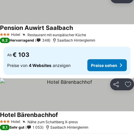
Teilen
Zu
Pension Auwirt Saalbach
Hotel
Restaurant mit europäischer Küche
3 Sterne
9,2
Hervorragend
348
Saalbach Hinterglemm
€ 103
Ab
Preise von
4 Websites
anzeigen
Preise sehen
Teilen
Zu
Hotel Bärenbachhof
Hotel
Nähe zum Schattberg X-press
3 Sterne
8,1
Sehr gut
1 053
Saalbach Hinterglemm