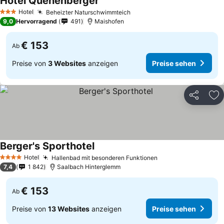
Hotel Quehenberger
Hotel
Beheizter Naturschwimmteich
3 Sterne
9,0
Hervorragend
491
Maishofen
€ 153
Ab
Preise von
3 Websites
anzeigen
Preise sehen
Teilen
Zu
Berger's Sporthotel
Hotel
Hallenbad mit besonderen Funktionen
4 Sterne
7,4
1 842
Saalbach Hinterglemm
€ 153
Ab
Preise von
13 Websites
anzeigen
Preise sehen