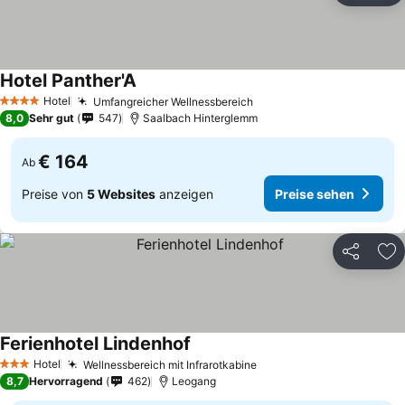
Hotel Panther'A
Hotel
Umfangreicher Wellnessbereich
4 Sterne
8,0
Sehr gut
547
Saalbach Hinterglemm
€ 164
Ab
Preise von
5 Websites
anzeigen
Preise sehen
Teilen
Zu
Ferienhotel Lindenhof
Hotel
Wellnessbereich mit Infrarotkabine
3 Sterne
8,7
Hervorragend
462
Leogang