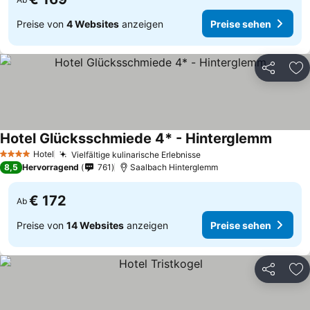
Preise von
4 Websites
anzeigen
Preise sehen
Teilen
Zu
Hotel Glücksschmiede 4* - Hinterglemm
Hotel
Vielfältige kulinarische Erlebnisse
4 Sterne
8,5
Hervorragend
761
Saalbach Hinterglemm
€ 172
Ab
Preise von
14 Websites
anzeigen
Preise sehen
Teilen
Zu