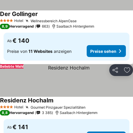
Der Gollinger
Hotel
Wellnessbereich AlpenOase
4 Sterne
8,9
Hervorragend
663
Saalbach Hinterglemm
€ 140
Ab
Preise von
11 Websites
anzeigen
Preise sehen
Beliebte Wahl
Teilen
Zu
Residenz Hochalm
Hotel
Gourmet Pinzgauer Spezialitäten
4 Sterne
8,8
Hervorragend
3 385
Saalbach Hinterglemm
€ 141
Ab