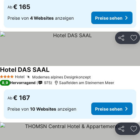
€ 165
Ab
Preise von
4 Websites
anzeigen
Preise sehen
Teilen
Zu
Hotel DAS SAAL
Hotel
Modernes alpines Designkonzept
4 Sterne
8,9
Hervorragend
975
Saalfelden am Steinernen Meer
€ 167
Ab
Preise von
10 Websites
anzeigen
Preise sehen
Teilen
Zu