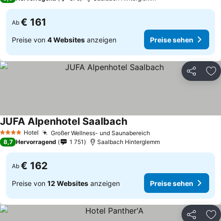
€ 161
Ab
Preise von
4 Websites
anzeigen
Preise sehen
Teilen
Zu
JUFA Alpenhotel Saalbach
Hotel
Großer Wellness- und Saunabereich
4 Sterne
8,7
Hervorragend
1 751
Saalbach Hinterglemm
€ 162
Ab
Preise von
12 Websites
anzeigen
Preise sehen
Teilen
Zu