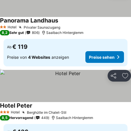
Panorama Landhaus
Hotel
Privater Saunazugang
2 Sterne
8,2
Sehr gut
806
Saalbach Hinterglemm
€ 119
Ab
Preise von
4 Websites
anzeigen
Preise sehen
Teilen
Zu
Hotel Peter
Hotel
Berghütte im Chalet-Stil
3 Sterne
8,5
Hervorragend
449
Saalbach Hinterglemm