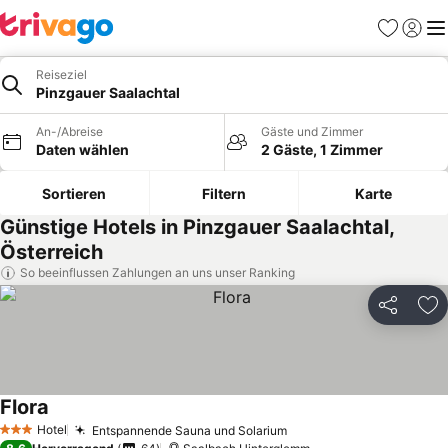
Favoriten
Einlog
Me
Reiseziel
Pinzgauer Saalachtal
An-/Abreise
Gäste und Zimmer
Daten wählen
2 Gäste, 1 Zimmer
Sortieren
Filtern
Karte
Günstige Hotels in Pinzgauer Saalachtal,
Österreich
So beeinflussen Zahlungen an uns unser Ranking
Teilen
Zu
Flora
Hotel
Entspannende Sauna und Solarium
3 Sterne