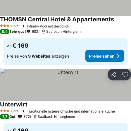
THOMSN Central Hotel & Appartements
Hotel
Infinity-Pool mit Bergblick
3 Sterne
8,4
Sehr gut
683
Saalbach Hinterglemm
€ 169
Ab
Preise von
9 Websites
anzeigen
Preise sehen
Teilen
Zu
Unterwirt
Hotel
Traditionelle österreichische und internationale Küche
3 Sterne
7,7
Gut
372
Saalbach Hinterglemm
€ 169
Ab