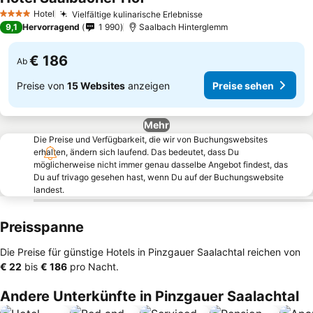
Hotel
Vielfältige kulinarische Erlebnisse
4 Sterne
9,1
Hervorragend
1 990
Saalbach Hinterglemm
€ 186
Ab
Preise von
15 Websites
anzeigen
Preise sehen
Mehr
Die Preise und Verfügbarkeit, die wir von Buchungswebsites
erhalten, ändern sich laufend. Das bedeutet, dass Du
möglicherweise nicht immer genau dasselbe Angebot findest, das
Du auf trivago gesehen hast, wenn Du auf der Buchungswebsite
landest.
Preisspanne
Die Preise für günstige Hotels in Pinzgauer Saalachtal reichen von
‎€ 22
bis
‎€ 186
pro Nacht.
Andere Unterkünfte in Pinzgauer Saalachtal