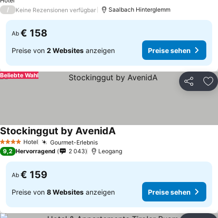
Hotel
/
Saalbach Hinterglemm
Keine Rezensionen verfügbar
€ 158
Ab
Preise von
2 Websites
anzeigen
Preise sehen
Beliebte Wahl
Teilen
Zu
Stockinggut by AvenidA
Hotel
Gourmet-Erlebnis
4 Sterne
9,2
Hervorragend
2 043
Leogang
€ 159
Ab
Preise von
8 Websites
anzeigen
Preise sehen