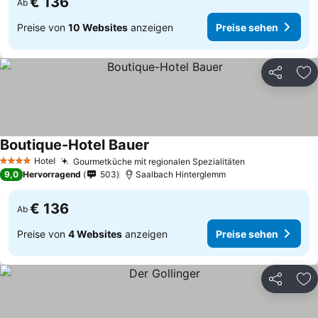
€ 136
Ab
Preise von
10 Websites
anzeigen
Preise sehen
Teilen
Zu
Boutique-Hotel Bauer
Hotel
Gourmetküche mit regionalen Spezialitäten
4 Sterne
9,0
Hervorragend
503
Saalbach Hinterglemm
€ 136
Ab
Preise von
4 Websites
anzeigen
Preise sehen
Teilen
Zu