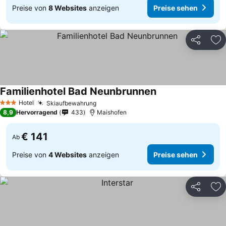
Preise von
8 Websites
anzeigen
Preise sehen
Teilen
Zu
Familienhotel Bad Neunbrunnen
Hotel
Skiaufbewahrung
3 Sterne
8,9
Hervorragend
433
Maishofen
€ 141
Ab
Preise von
4 Websites
anzeigen
Preise sehen
Teilen
Zu