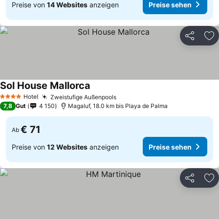
Preise von
14 Websites
anzeigen
Preise sehen
Teilen
Zu
Sol House Mallorca
Hotel
Zweistufige Außenpools
4 Sterne
7,8
Gut
4 150
Magaluf, 18.0 km bis Playa de Palma
€ 71
Ab
Preise von
12 Websites
anzeigen
Preise sehen
Teilen
Zu