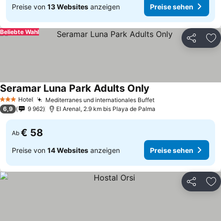
Preise von
13 Websites
anzeigen
Preise sehen
Beliebte Wahl
Teilen
Zu
Seramar Luna Park Adults Only
Hotel
Mediterranes und internationales Buffet
3 Sterne
6,9
9 962
El Arenal, 2.9 km bis Playa de Palma
€ 58
Ab
Preise von
14 Websites
anzeigen
Preise sehen
Teilen
Zu