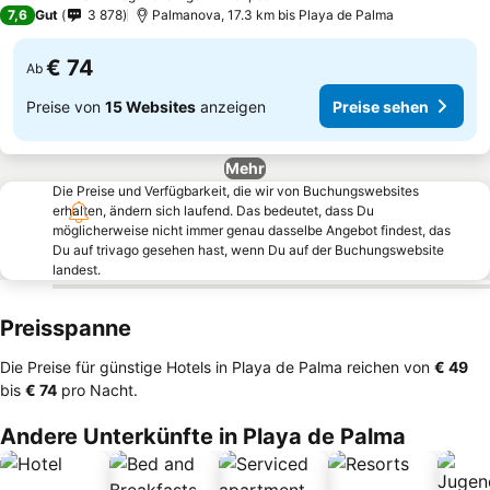
4 Sterne
7,6
Gut
3 878
Palmanova, 17.3 km bis Playa de Palma
€ 74
Ab
Preise von
15 Websites
anzeigen
Preise sehen
Mehr
Die Preise und Verfügbarkeit, die wir von Buchungswebsites
erhalten, ändern sich laufend. Das bedeutet, dass Du
möglicherweise nicht immer genau dasselbe Angebot findest, das
Du auf trivago gesehen hast, wenn Du auf der Buchungswebsite
landest.
Preisspanne
Die Preise für günstige Hotels in Playa de Palma reichen von
‎€ 49
bis
‎€ 74
pro Nacht.
Andere Unterkünfte in Playa de Palma