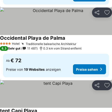
Teilen
Zu
Occidental Playa de Palma
Hotel
Traditionelle balearische Architektur
4 Sterne
8,3
Sehr gut
11 487
0.3 km vom Strand entfernt
€ 72
Ab
Preise von
19 Websites
anzeigen
Preise sehen
Teilen
Zu
tent Capi Playa