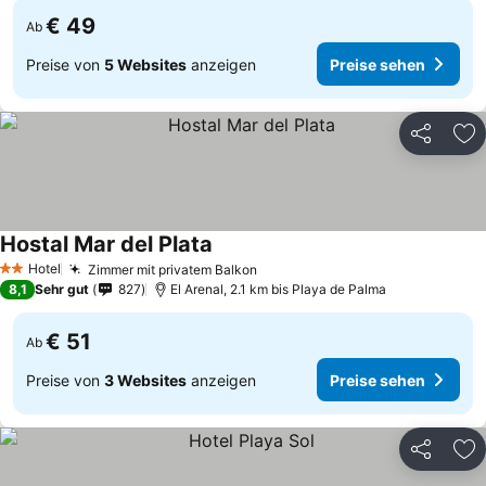
€ 49
Ab
Preise von
5 Websites
anzeigen
Preise sehen
Teilen
Zu
Hostal Mar del Plata
Hotel
Zimmer mit privatem Balkon
2 Sterne
8,1
Sehr gut
827
El Arenal, 2.1 km bis Playa de Palma
€ 51
Ab
Preise von
3 Websites
anzeigen
Preise sehen
Teilen
Zu