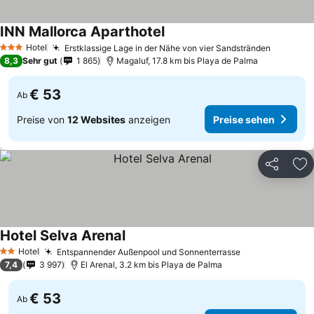
INN Mallorca Aparthotel
Hotel
Erstklassige Lage in der Nähe von vier Sandstränden
3 Sterne
8,3
Sehr gut
1 865
Magaluf, 17.8 km bis Playa de Palma
€ 53
Ab
Preise von
12 Websites
anzeigen
Preise sehen
Teilen
Zu
Hotel Selva Arenal
Hotel
Entspannender Außenpool und Sonnenterrasse
2 Sterne
7,4
3 997
El Arenal, 3.2 km bis Playa de Palma
€ 53
Ab