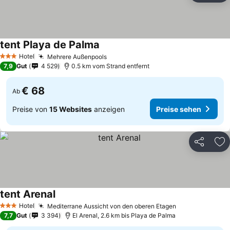
tent Playa de Palma
Hotel
Mehrere Außenpools
3 Sterne
7,9
Gut
4 529
0.5 km vom Strand entfernt
€ 68
Ab
Preise von
15 Websites
anzeigen
Preise sehen
Teilen
Zu
tent Arenal
Hotel
Mediterrane Aussicht von den oberen Etagen
3 Sterne
7,7
Gut
3 394
El Arenal, 2.6 km bis Playa de Palma