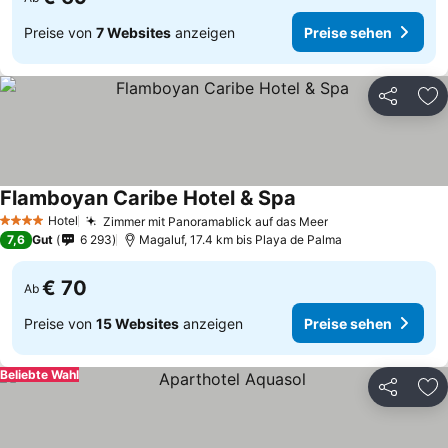
Preise von
7 Websites
anzeigen
Preise sehen
Teilen
Zu
Flamboyan Caribe Hotel & Spa
Hotel
Zimmer mit Panoramablick auf das Meer
4 Sterne
7,6
Gut
6 293
Magaluf, 17.4 km bis Playa de Palma
€ 70
Ab
Preise von
15 Websites
anzeigen
Preise sehen
Beliebte Wahl
Teilen
Zu