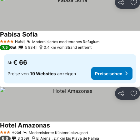
Teilen
Zu
Pabisa Sofia
Hotel
Modernisiertes mediterranes Refugium
4 Sterne
7,5
Gut
5 834
0.4 km vom Strand entfernt
€ 66
Ab
Preise von
19 Websites
anzeigen
Preise sehen
Teilen
Zu
Hotel Amazonas
Hotel
Modernisierter Küstenrückzugsort
3 Sterne
6,6
3 359
El Arenal, 2.7 km bis Playa de Palma