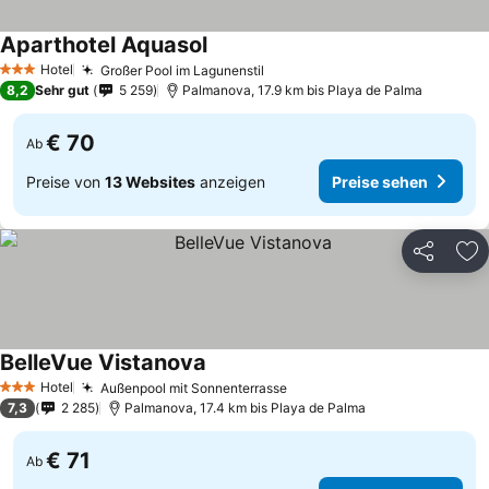
Aparthotel Aquasol
Hotel
Großer Pool im Lagunenstil
3 Sterne
8,2
Sehr gut
5 259
Palmanova, 17.9 km bis Playa de Palma
€ 70
Ab
Preise von
13 Websites
anzeigen
Preise sehen
Teilen
Zu
BelleVue Vistanova
Hotel
Außenpool mit Sonnenterrasse
3 Sterne
7,3
2 285
Palmanova, 17.4 km bis Playa de Palma
€ 71
Ab