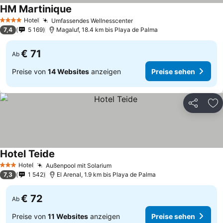
HM Martinique
Hotel
Umfassendes Wellnesscenter
4 Sterne
7,4
5 169
Magaluf, 18.4 km bis Playa de Palma
€ 71
Ab
Preise von
14 Websites
anzeigen
Preise sehen
Teilen
Zu
Hotel Teide
Hotel
Außenpool mit Solarium
3 Sterne
7,3
1 542
El Arenal, 1.9 km bis Playa de Palma
€ 72
Ab
Preise von
11 Websites
anzeigen
Preise sehen