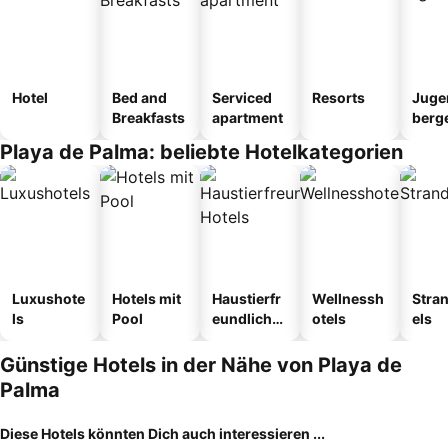
Hotel
Bed and
Serviced
Resorts
Juge
Breakfasts
apartment
berg
tel
Playa de Palma: beliebte Hotelkategorien
Luxushote
Hotels mit
Haustierfr
Wellnessh
Stra
ls
Pool
eundliche
otels
els
Hotels
Günstige Hotels in der Nähe von Playa de
Palma
Diese Hotels könnten Dich auch interessieren ...