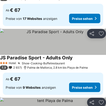
€ 67
Ab
Preise von
17 Websites
anzeigen
Preise sehen
Teilen
Zu
JS Paradise Sport - Adults Only
Hotel
Show-Cooking-Buffetrestaurant
3 Sterne
7,3
2 937
Palma de Mallorca, 2.8 km bis Playa de Palma
€ 67
Ab
Preise von
9 Websites
anzeigen
Preise sehen
Teilen
Zu