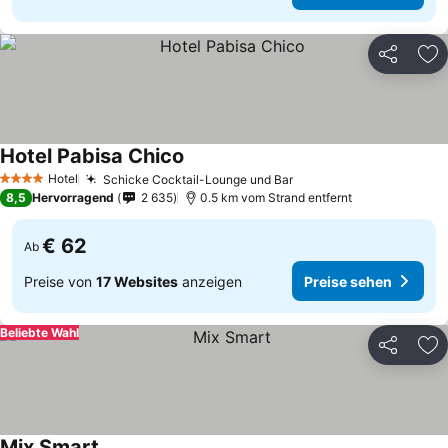
Teilen
Zu
Hotel Pabisa Chico
Hotel
Schicke Cocktail-Lounge und Bar
4 Sterne
8,5
Hervorragend
2 635
0.5 km vom Strand entfernt
€ 62
Ab
Preise von
17 Websites
anzeigen
Preise sehen
Beliebte Wahl
Teilen
Zu
Mix Smart