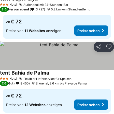
Hotel
Außenpool mit 24-Stunden-Bar
3 Sterne
8,6
Hervorragend
3 727
0.2 km vom Strand entfernt
€ 72
Ab
Preise von
11 Websites
anzeigen
Preise sehen
Teilen
Zu
tent Bahia de Palma
Hotel
Flexibler Lieferservice für Speisen
3 Sterne
7,6
Gut
8 450
El Arenal, 2.6 km bis Playa de Palma
€ 72
Ab
Preise von
12 Websites
anzeigen
Preise sehen