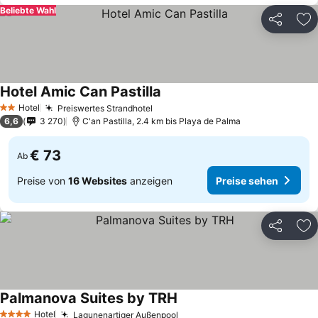
Beliebte Wahl
Teilen
Zu
Hotel Amic Can Pastilla
Hotel
Preiswertes Strandhotel
2 Sterne
6,6
3 270
C'an Pastilla, 2.4 km bis Playa de Palma
€ 73
Ab
Preise von
16 Websites
anzeigen
Preise sehen
Teilen
Zu
Palmanova Suites by TRH
Hotel
Lagunenartiger Außenpool