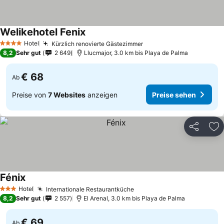
Welikehotel Fenix
Hotel
Kürzlich renovierte Gästezimmer
4 Sterne
8,2
Sehr gut
2 649
Llucmajor, 3.0 km bis Playa de Palma
€ 68
Ab
Preise von
7 Websites
anzeigen
Preise sehen
Teilen
Zu
Fénix
Hotel
Internationale Restaurantküche
3 Sterne
8,2
Sehr gut
2 557
El Arenal, 3.0 km bis Playa de Palma
€ 69
Ab