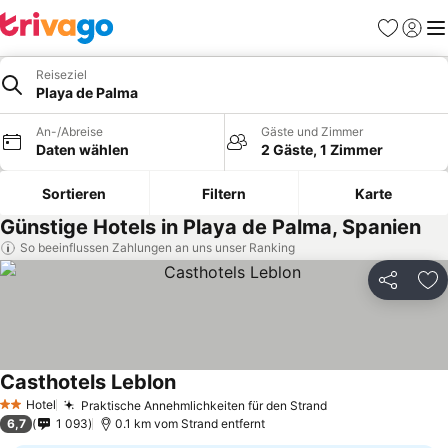
Favoriten
Einlog
Me
Reiseziel
Playa de Palma
An-/Abreise
Gäste und Zimmer
Daten wählen
2 Gäste, 1 Zimmer
Sortieren
Filtern
Karte
Günstige Hotels in Playa de Palma, Spanien
So beeinflussen Zahlungen an uns unser Ranking
Teilen
Zu
Casthotels Leblon
Hotel
Praktische Annehmlichkeiten für den Strand
2 Sterne
6,7
1 093
0.1 km vom Strand entfernt