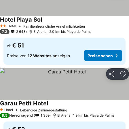
Hotel Playa Sol
Hotel
Familienfreundliche Annehmlichkeiten
2 Sterne
7,2
2 643
El Arenal, 2.0 km bis Playa de Palma
€ 51
Ab
Preise von
12 Websites
anzeigen
Preise sehen
Teilen
Zu
Garau Petit Hotel
Hotel
Lebendige Zimmergestaltung
1 Sterne
8,5
Hervorragend
1 369
El Arenal, 1.9 km bis Playa de Palma