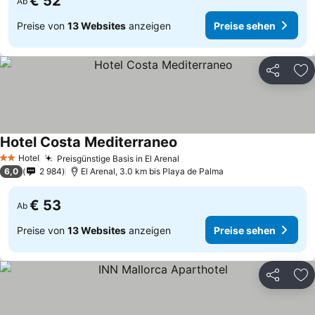
€ 52
Ab
Preise von
13 Websites
anzeigen
Preise sehen
Teilen
Zu
Hotel Costa Mediterraneo
Hotel
Preisgünstige Basis in El Arenal
2 Sterne
6,0
2 984
El Arenal, 3.0 km bis Playa de Palma
€ 53
Ab
Preise von
13 Websites
anzeigen
Preise sehen
Teilen
Zu