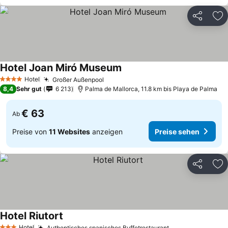
Teilen
Zu
Hotel Joan Miró Museum
Hotel
Großer Außenpool
4 Sterne
8,4
Sehr gut
6 213
Palma de Mallorca, 11.8 km bis Playa de Palma
€ 63
Ab
Preise von
11 Websites
anzeigen
Preise sehen
Teilen
Zu
Hotel Riutort
Hotel
Authentisches spanisches Buffetrestaurant