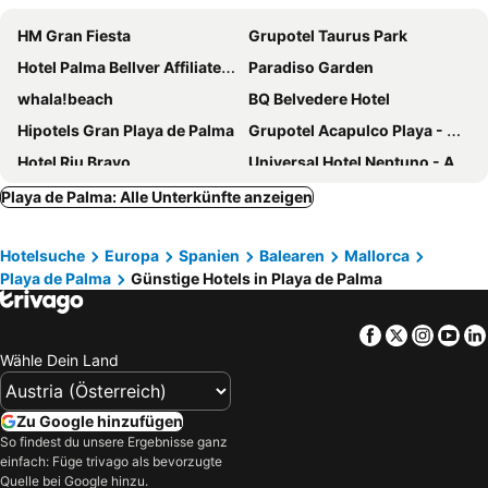
HM Gran Fiesta
Grupotel Taurus Park
Hotel Palma Bellver Affiliated by Meliá
Paradiso Garden
whala!beach
BQ Belvedere Hotel
Hipotels Gran Playa de Palma
Grupotel Acapulco Playa - Adults Only
Hotel Riu Bravo
Universal Hotel Neptuno - Adults Only
HM Dunas Blancas
Pure Salt Garonda
Playa de Palma: Alle Unterkünfte anzeigen
Portofino Mallorca
HM Jaime III
Hotelsuche
Europa
Spanien
Balearen
Mallorca
Hotel Aya
Meliá Palma Bay
Playa de Palma
Günstige Hotels in Playa de Palma
Occidental Playa de Palma
Sol Palmanova Mallorca
Iberostar Waves Cristina
Hotel Riu Playa Park
Facebook
Twitter
Insta
Yo
Grupotel Playa de Palma Suites & Spa
Palace Bonanza Playa Resort & SPA by Olivia Hotels Collection
Wähle Dein Land
THB Niagara
Hotel Oleander
Hipotels Playa de Palma Palace
BQ Amfora Beach
Zu Google hinzufügen
So findest du unsere Ergebnisse ganz
Hotel Amic Horizonte
whala!fun
einfach: Füge trivago als bevorzugte
Hotel Costa Azul
Alua Leo
Quelle bei Google hinzu.