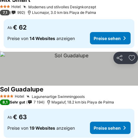
Hotel
Modernes und stilvolles Designkonzept
3 Sterne
7,1
992
Llucmajor, 3.0 km bis Playa de Palma
€ 62
Ab
Preise von
14 Websites
anzeigen
Preise sehen
Teilen
Zu
Sol Guadalupe
Hotel
Lagunenartige Swimmingpools
4 Sterne
8,1
Sehr gut
7 194
Magaluf, 18.2 km bis Playa de Palma
€ 63
Ab
Preise von
19 Websites
anzeigen
Preise sehen