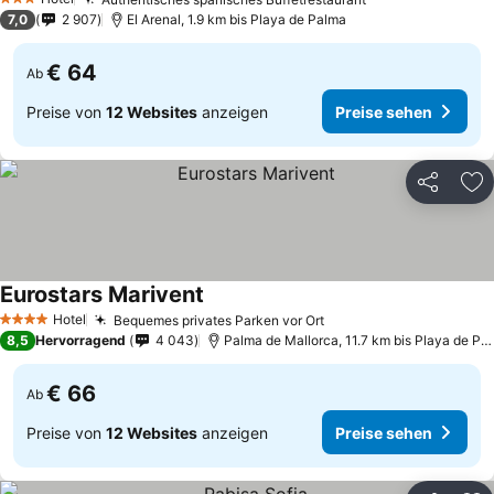
3 Sterne
7,0
2 907
El Arenal, 1.9 km bis Playa de Palma
€ 64
Ab
Preise von
12 Websites
anzeigen
Preise sehen
Teilen
Zu
Eurostars Marivent
Hotel
Bequemes privates Parken vor Ort
4 Sterne
8,5
Hervorragend
4 043
Palma de Mallorca, 11.7 km bis Playa de Palma
€ 66
Ab
Preise von
12 Websites
anzeigen
Preise sehen