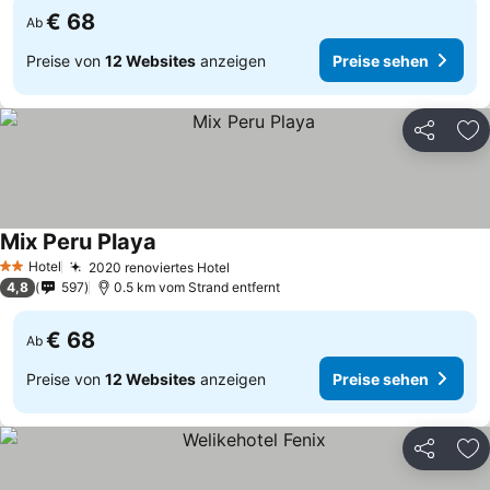
€ 68
Ab
Preise von
12 Websites
anzeigen
Preise sehen
Teilen
Zu
Mix Peru Playa
Hotel
2020 renoviertes Hotel
2 Sterne
4,8
597
0.5 km vom Strand entfernt
€ 68
Ab
Preise von
12 Websites
anzeigen
Preise sehen
Teilen
Zu