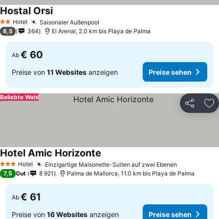
Hostal Orsi
Hotel
Saisonaler Außenpool
2 Sterne
6,5
364
El Arenal, 2.0 km bis Playa de Palma
€ 60
Ab
Preise von
11 Websites
anzeigen
Preise sehen
Beliebte Wahl
Teilen
Zu
Hotel Amic Horizonte
Hotel
Einzigartige Maisonette-Suiten auf zwei Ebenen
3 Sterne
7,5
Gut
8 921
Palma de Mallorca, 11.0 km bis Playa de Palma
€ 61
Ab
Preise von
16 Websites
anzeigen
Preise sehen