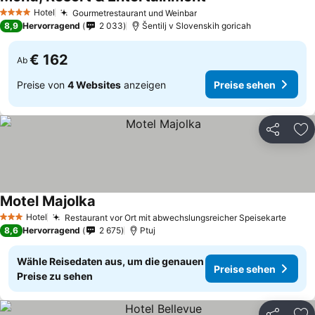
Hotel
Gourmetrestaurant und Weinbar
4 Sterne
8,9
Hervorragend
2 033
Šentilj v Slovenskih goricah
€ 162
Ab
Preise von
4 Websites
anzeigen
Preise sehen
Teilen
Zu
Motel Majolka
Hotel
Restaurant vor Ort mit abwechslungsreicher Speisekarte
3 Sterne
8,6
Hervorragend
2 675
Ptuj
Wähle Reisedaten aus, um die genauen
Preise sehen
Preise zu sehen