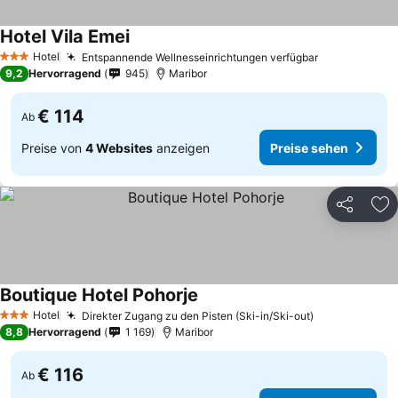
Hotel Vila Emei
Hotel
Entspannende Wellnesseinrichtungen verfügbar
3 Sterne
9,2
Hervorragend
945
Maribor
€ 114
Ab
Preise von
4 Websites
anzeigen
Preise sehen
Teilen
Zu
Boutique Hotel Pohorje
Hotel
Direkter Zugang zu den Pisten (Ski-in/Ski-out)
3 Sterne
8,8
Hervorragend
1 169
Maribor
€ 116
Ab