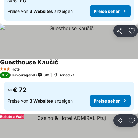
€ 70
Ab
Preise von
3 Websites
anzeigen
Preise sehen
Teilen
Zu
Guesthouse Kaučič
Hotel
3 Sterne
9,2
Hervorragend
385
Benedikt
€ 72
Ab
Preise von
3 Websites
anzeigen
Preise sehen
Beliebte Wahl
Teilen
Zu