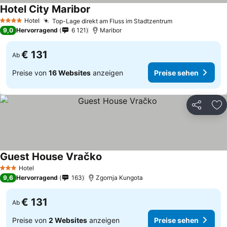
Hotel City Maribor
Hotel
Top-Lage direkt am Fluss im Stadtzentrum
4 Sterne
9,0
Hervorragend
6 121
Maribor
€ 131
Ab
Preise von
16 Websites
anzeigen
Preise sehen
Teilen
Zu
Guest House Vračko
Hotel
3 Sterne
9,6
Hervorragend
163
Zgornja Kungota
€ 131
Ab
Preise von
2 Websites
anzeigen
Preise sehen