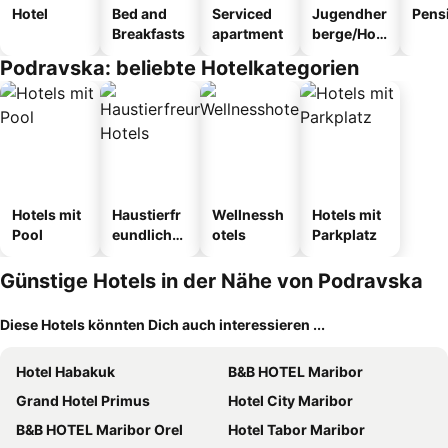
Hotel
Bed and
Serviced
Jugendher
Pens
Breakfasts
apartment
berge/Hos
tel
Podravska: beliebte Hotelkategorien
Hotels mit
Haustierfr
Wellnessh
Hotels mit
Pool
eundliche
otels
Parkplatz
Hotels
Günstige Hotels in der Nähe von Podravska
Diese Hotels könnten Dich auch interessieren ...
Hotel Habakuk
B&B HOTEL Maribor
Grand Hotel Primus
Hotel City Maribor
B&B HOTEL Maribor Orel
Hotel Tabor Maribor