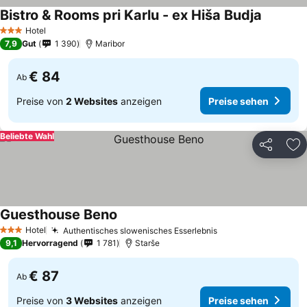
Bistro & Rooms pri Karlu - ex Hiša Budja
Hotel
3 Sterne
7,9
Gut
1 390
Maribor
€ 84
Ab
Preise von
2 Websites
anzeigen
Preise sehen
Beliebte Wahl
Teilen
Zu
Guesthouse Beno
Hotel
Authentisches slowenisches Esserlebnis
3 Sterne
9,1
Hervorragend
1 781
Starše
€ 87
Ab
Preise von
3 Websites
anzeigen
Preise sehen