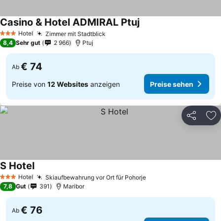
Casino & Hotel ADMIRAL Ptuj
Hotel
Zimmer mit Stadtblick
3 Sterne
8,4
Sehr gut
2 966
Ptuj
€ 74
Ab
Preise von
12 Websites
anzeigen
Preise sehen
Teilen
Zu
S Hotel
Hotel
Skiaufbewahrung vor Ort für Pohorje
3 Sterne
7,8
Gut
391
Maribor
€ 76
Ab