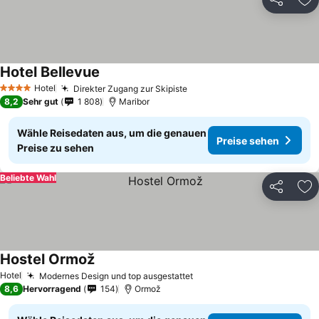
Teilen
Zu
Hotel Bellevue
Hotel
Direkter Zugang zur Skipiste
4 Sterne
8,2
Sehr gut
1 808
Maribor
Wähle Reisedaten aus, um die genauen
Preise sehen
Preise zu sehen
Beliebte Wahl
Teilen
Zu
Hostel Ormož
Hotel
Modernes Design und top ausgestattet
8,6
Hervorragend
154
Ormož