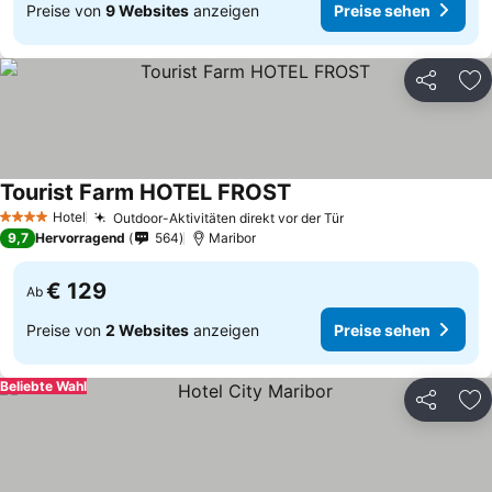
Preise von
9 Websites
anzeigen
Preise sehen
Teilen
Zu
Tourist Farm HOTEL FROST
Hotel
Outdoor-Aktivitäten direkt vor der Tür
4 Sterne
9,7
Hervorragend
564
Maribor
€ 129
Ab
Preise von
2 Websites
anzeigen
Preise sehen
Beliebte Wahl
Teilen
Zu