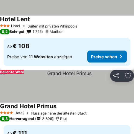
Hotel Lent
Hotel
Suiten mit privaten Whirlpools
3 Sterne
8,2
Sehr gut
1 725
Maribor
€ 108
Ab
Preise von
11 Websites
anzeigen
Preise sehen
Beliebte Wahl
Teilen
Zu
Grand Hotel Primus
Hotel
Flusslage nahe der ältesten Stadt
4 Sterne
8,8
Hervorragend
3 809
Ptuj
€ 111
Ab