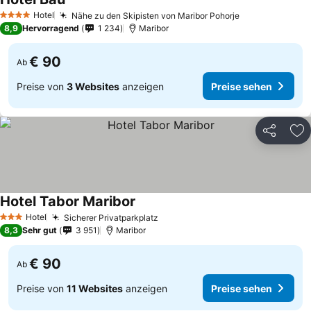
Hotel
Nähe zu den Skipisten von Maribor Pohorje
4 Sterne
8,9
Hervorragend
1 234
Maribor
€ 90
Ab
Preise von
3 Websites
anzeigen
Preise sehen
Teilen
Zu
Hotel Tabor Maribor
Hotel
Sicherer Privatparkplatz
3 Sterne
8,3
Sehr gut
3 951
Maribor
€ 90
Ab
Preise von
11 Websites
anzeigen
Preise sehen