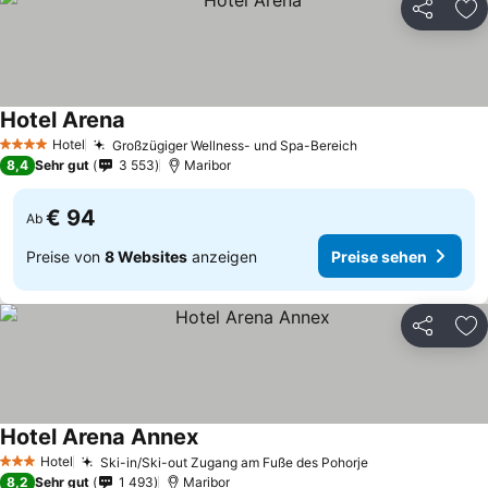
Teilen
Zu
Hotel Arena
Hotel
Großzügiger Wellness- und Spa-Bereich
4 Sterne
8,4
Sehr gut
3 553
Maribor
€ 94
Ab
Preise von
8 Websites
anzeigen
Preise sehen
Teilen
Zu
Hotel Arena Annex
Hotel
Ski-in/Ski-out Zugang am Fuße des Pohorje
3 Sterne
8,2
Sehr gut
1 493
Maribor