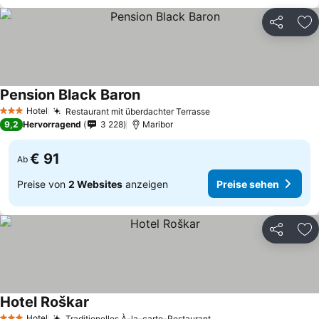
Teilen
Zu
Pension Black Baron
Hotel
Restaurant mit überdachter Terrasse
3 Sterne
9,2
Hervorragend
3 228
Maribor
€ 91
Ab
Preise von
2 Websites
anzeigen
Preise sehen
Teilen
Zu
Hotel Roškar
Hotel
Traditionelles À-la-carte-Restaurant