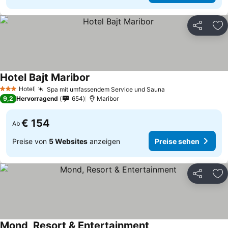
Teilen
Zu
Hotel Bajt Maribor
Hotel
Spa mit umfassendem Service und Sauna
3 Sterne
9,2
Hervorragend
654
Maribor
€ 154
Ab
Preise von
5 Websites
anzeigen
Preise sehen
Teilen
Zu
Mond, Resort & Entertainment