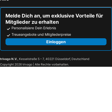
Mond, Resort & Entertainment
Gostilna Na Griču
Guest House Mlada lipa
B&B La Siesta
Melde Dich an, um exklusive Vorteile für
Mitglieder zu erhalten
Hotel Bajt Maribor
Hiša Marija House
Personalisiere Dein Erlebnis
Guesthouse Pri Tonetu
Residence Meljska
Treueangebote und Mitgliederpreise
Hotel Vila Emei
Dvorec Jeruzalem
Einloggen
Anna House
Hotel Zarja
Hiša marjetica
Bajt
Bistro & Rooms pri Karlu - ex Hiša Budja
Posestvo Mestni Vrh
trivago N.V.
, Kesselstraße 5 – 7, 40221 Düsseldorf, Deutschland
Copyright 2026 trivago | Alle Rechte vorbehalten.