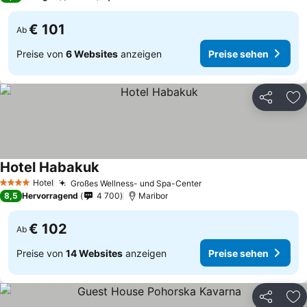
€ 101
Ab
Preise von
6 Websites
anzeigen
Preise sehen
Teilen
Zu
Hotel Habakuk
Hotel
Großes Wellness- und Spa-Center
4 Sterne
8,5
Hervorragend
4 700
Maribor
€ 102
Ab
Preise von
14 Websites
anzeigen
Preise sehen
Teilen
Zu