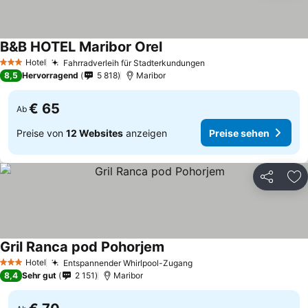
B&B HOTEL Maribor Orel
Hotel
Fahrradverleih für Stadterkundungen
3 Sterne
8,5
Hervorragend
5 818
Maribor
€ 65
Ab
Preise von
12 Websites
anzeigen
Preise sehen
Teilen
Zu
Gril Ranca pod Pohorjem
Hotel
Entspannender Whirlpool-Zugang
3 Sterne
8,4
Sehr gut
2 151
Maribor