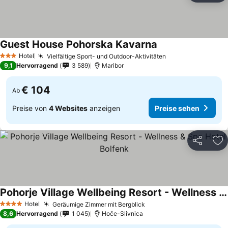
Guest House Pohorska Kavarna
Hotel
Vielfältige Sport- und Outdoor-Aktivitäten
3 Sterne
9,1
Hervorragend
3 589
Maribor
€ 104
Ab
Preise von
4 Websites
anzeigen
Preise sehen
Teilen
Zu
Pohorje Village Wellbeing Resort - Wellness & Spa Hotel Bolfenk
Hotel
Geräumige Zimmer mit Bergblick
4 Sterne
8,6
Hervorragend
1 045
Hoče-Slivnica