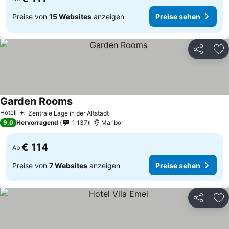
Preise von
15 Websites
anzeigen
Preise sehen
Teilen
Zu
Garden Rooms
Hotel
Zentrale Lage in der Altstadt
9,0
Hervorragend
1 137
Maribor
€ 114
Ab
Preise von
7 Websites
anzeigen
Preise sehen
Teilen
Zu