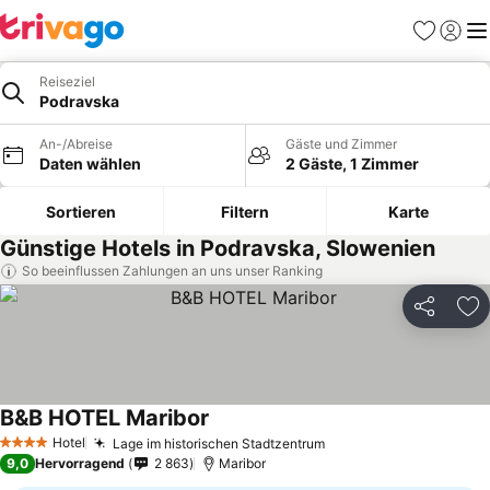
Favoriten
Einlog
Me
Reiseziel
Podravska
An-/Abreise
Gäste und Zimmer
Daten wählen
2 Gäste, 1 Zimmer
Sortieren
Filtern
Karte
Günstige Hotels in Podravska, Slowenien
So beeinflussen Zahlungen an uns unser Ranking
Teilen
Zu
B&B HOTEL Maribor
Hotel
Lage im historischen Stadtzentrum
4 Sterne
9,0
Hervorragend
2 863
Maribor