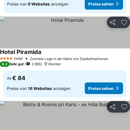
Preise von
6 Websites
anzeigen
Preise sehen
Teilen
Zu
Hotel Piramida
Hotel
Zentrale Lage in der Nähe von Stadtattraktionen
4 Sterne
8,2
Sehr gut
2 885
Maribor
€ 84
Ab
Preise von
16 Websites
anzeigen
Preise sehen
Teilen
Zu