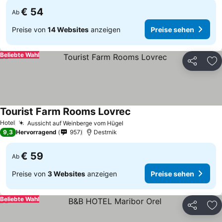
€ 54
Ab
Preise von
14 Websites
anzeigen
Preise sehen
Beliebte Wahl
Teilen
Zu
Tourist Farm Rooms Lovrec
Hotel
Aussicht auf Weinberge vom Hügel
9,3
Hervorragend
957
Destrnik
€ 59
Ab
Preise von
3 Websites
anzeigen
Preise sehen
Beliebte Wahl
Teilen
Zu