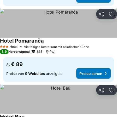
Teilen
Zu
Hotel Pomaranča
Hotel
Vielfältiges Restaurant mit asiatischer Küche
3 Sterne
8,9
Hervorragend
863
Ptuj
€ 89
Ab
Preise von
9 Websites
anzeigen
Preise sehen
Teilen
Zu
Hotel Bau