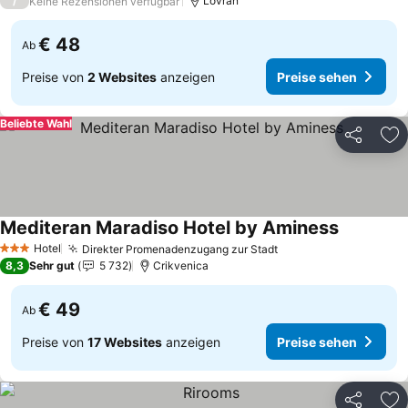
/
Lovran
Keine Rezensionen verfügbar
€ 48
Ab
Preise von
2 Websites
anzeigen
Preise sehen
Beliebte Wahl
Teilen
Zu
Mediteran Maradiso Hotel by Aminess
Hotel
Direkter Promenadenzugang zur Stadt
3 Sterne
8,3
Sehr gut
5 732
Crikvenica
€ 49
Ab
Preise von
17 Websites
anzeigen
Preise sehen