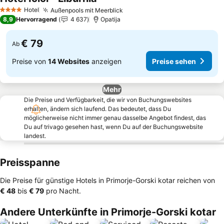
Hotel
Außenpools mit Meerblick
4 Sterne
8,9
Hervorragend
4 637
Opatija
€ 79
Ab
Preise von
14 Websites
anzeigen
Preise sehen
Mehr
Die Preise und Verfügbarkeit, die wir von Buchungswebsites
erhalten, ändern sich laufend. Das bedeutet, dass Du
möglicherweise nicht immer genau dasselbe Angebot findest, das
Du auf trivago gesehen hast, wenn Du auf der Buchungswebsite
landest.
Preisspanne
Die Preise für günstige Hotels in Primorje-Gorski kotar reichen von
‎€ 48
bis
‎€ 79
pro Nacht.
Andere Unterkünfte in Primorje-Gorski kotar