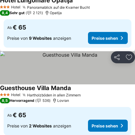
Hotel Lungomare Opatija
Hotel
Panoramablick auf die Kvarner Bucht
3 Sterne
8,4
Sehr gut
2 121
Opatija
€ 65
Ab
Preise von
9 Websites
anzeigen
Preise sehen
Teilen
Zu
Guesthouse Villa Manda
Hotel
Hartholzböden in allen Zimmern
3 Sterne
8,5
Hervorragend
536
Lovran
€ 65
Ab
Preise von
2 Websites
anzeigen
Preise sehen