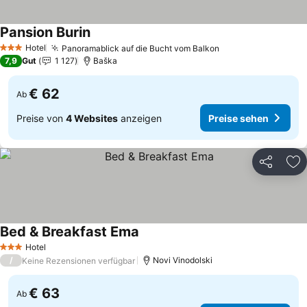
Pansion Burin
Hotel
Panoramablick auf die Bucht vom Balkon
3 Sterne
7,9
Gut
1 127
Baška
€ 62
Ab
Preise von
4 Websites
anzeigen
Preise sehen
Teilen
Zu
Bed & Breakfast Ema
Hotel
3 Sterne
/
Novi Vinodolski
Keine Rezensionen verfügbar
€ 63
Ab