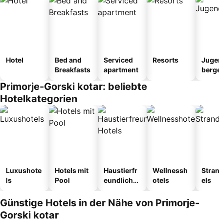
Hotel
Bed and
Serviced
Resorts
Juge
Breakfasts
apartment
berg
tel
Primorje-Gorski kotar: beliebte
Hotelkategorien
Luxushote
Hotels mit
Haustierfr
Wellnessh
Stra
ls
Pool
eundliche
otels
els
Hotels
Günstige Hotels in der Nähe von Primorje-
Gorski kotar