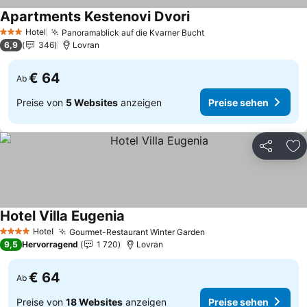
Apartments Kestenovi Dvori
Hotel
Panoramablick auf die Kvarner Bucht
3 Sterne
6,9
346
Lovran
€ 64
Ab
Preise von
5 Websites
anzeigen
Preise sehen
Teilen
Zu
Hotel Villa Eugenia
Hotel
Gourmet-Restaurant Winter Garden
4 Sterne
9,5
Hervorragend
1 720
Lovran
€ 64
Ab
Preise von
18 Websites
anzeigen
Preise sehen