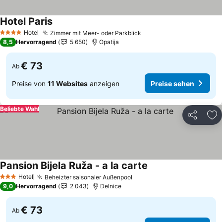
Hotel Paris
Hotel
Zimmer mit Meer- oder Parkblick
4 Sterne
8,5
Hervorragend
5 650
Opatija
€ 73
Ab
Preise von
11 Websites
anzeigen
Preise sehen
Beliebte Wahl
Teilen
Zu
Pansion Bijela Ruža - a la carte
Hotel
Beheizter saisonaler Außenpool
3 Sterne
9,0
Hervorragend
2 043
Delnice
€ 73
Ab