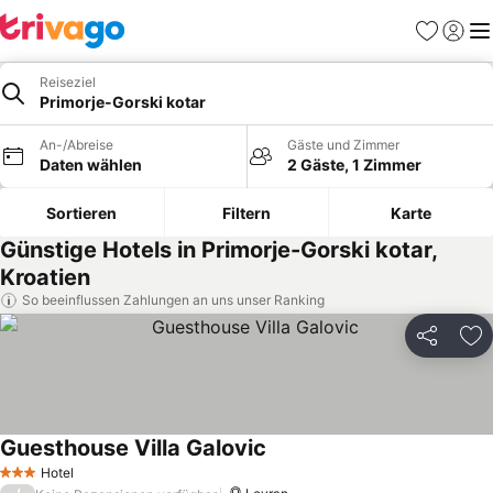
Favoriten
Einlog
Me
Reiseziel
Primorje-Gorski kotar
An-/Abreise
Gäste und Zimmer
Daten wählen
2 Gäste, 1 Zimmer
Sortieren
Filtern
Karte
Günstige Hotels in Primorje-Gorski kotar,
Kroatien
So beeinflussen Zahlungen an uns unser Ranking
Teilen
Zu
Guesthouse Villa Galovic
Hotel
3 Sterne