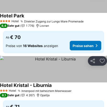
Hotel Park
Hotel
Direkter Zugang zur Lungo Mare Promenade
4 Sterne
8,4
Sehr gut
1 776
Lovran
€ 70
Ab
Preise von
16 Websites
anzeigen
Preise sehen
Teilen
Zu
Hotel Kristal - Liburnia
Hotel
Innenpool mit beheiztem Meerwasser
3 Sterne
8,1
Sehr gut
4 267
Opatija
€ 71
Ab