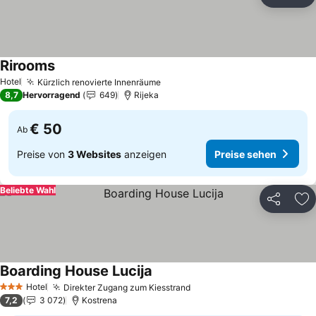
Teilen
Zu
Rirooms
Hotel
Kürzlich renovierte Innenräume
8,7
Hervorragend
649
Rijeka
€ 50
Ab
Preise von
3 Websites
anzeigen
Preise sehen
Beliebte Wahl
Teilen
Zu
Boarding House Lucija
Hotel
Direkter Zugang zum Kiesstrand
3 Sterne
7,2
3 072
Kostrena