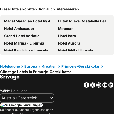
Diese Hotels könnten Dich auch interessieren ...
Magal Maradiso Hotel by Aminess
Hilton Rijeka Costabella Beach Resort & Spa
Hotel Ambasador
Miramar
Grand Hotel Adriatic
Hotel Istra
Hotel Marina - Liburnia
Hotel Aurora
Hotel Excelsior - Liburnia
Hotel Ičići - Liburnia
Hotel Park Punat managed by Falkensteiner
Hotel Admiral - Liburnia
Sunny Krk by Valamar
Valamar Padova Hotel
Hotelsuche
Europa
Kroatien
Primorje-Gorski kotar
Günstige Hotels in Primorje-Gorski kotar
Valamar Carolina Hotel & Villas
Family Hotel Vespera
Hotel Miramare
Sunny Baška Hotel by Valamar, ex. Corinthia
Facebook
Twitter
Insta
Yo
Hotel Ad Turres
Vitality Hotel Punta
Wähle Dein Land
Hotel Omorika
Hotel Bellevue - Liburnia
Hotel Kvarner
San Marino Resort
Zu Google hinzufügen
Valamar Atrium Residence
Mediteran Maradiso Hotel by Aminess
So findest du unsere Ergebnisse ganz