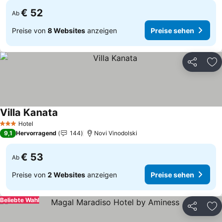
€ 52
Ab
Preise von
8 Websites
anzeigen
Preise sehen
Teilen
Zu
Villa Kanata
Hotel
3 Sterne
9,1
Hervorragend
144
Novi Vinodolski
€ 53
Ab
Preise von
2 Websites
anzeigen
Preise sehen
Beliebte Wahl
Teilen
Zu