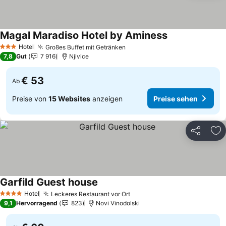
Magal Maradiso Hotel by Aminess
Hotel
Großes Buffet mit Getränken
3 Sterne
7,8
Gut
7 916
Njivice
€ 53
Ab
Preise von
15 Websites
anzeigen
Preise sehen
Teilen
Zu
Garfild Guest house
Hotel
Leckeres Restaurant vor Ort
4 Sterne
9,1
Hervorragend
823
Novi Vinodolski