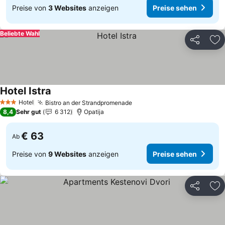
Preise von
3 Websites
anzeigen
Preise sehen
Beliebte Wahl
Teilen
Zu
Hotel Istra
Hotel
Bistro an der Strandpromenade
3 Sterne
8,4
Sehr gut
6 312
Opatija
€ 63
Ab
Preise von
9 Websites
anzeigen
Preise sehen
Teilen
Zu