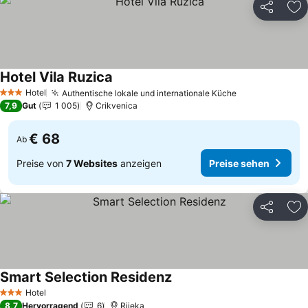
Teilen
Zu
Hotel Vila Ruzica
Hotel
Authentische lokale und internationale Küche
3 Sterne
7,9
Gut
1 005
Crikvenica
€ 68
Ab
Preise von
7 Websites
anzeigen
Preise sehen
Teilen
Zu
Smart Selection Residenz
Hotel
3 Sterne
8,7
Hervorragend
6
Rijeka