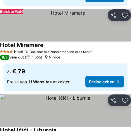
Beliebte Wahl
Teilen
Zu
Hotel Miramare
Hotel
Balkone mit Panoramablick aufs Meer
4 Sterne
8,3
Sehr gut
1 055
Njivice
€ 79
Ab
Preise von
11 Websites
anzeigen
Preise sehen
Teilen
Zu
Hotel Ičići - Liburnia