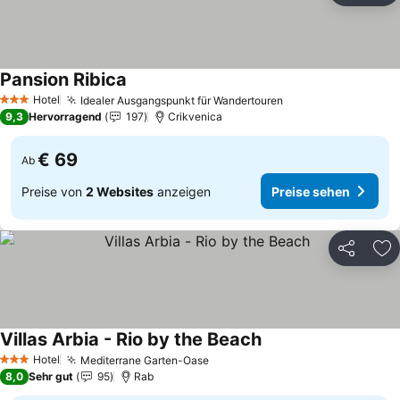
Pansion Ribica
Hotel
Idealer Ausgangspunkt für Wandertouren
3 Sterne
9,3
Hervorragend
197
Crikvenica
€ 69
Ab
Preise von
2 Websites
anzeigen
Preise sehen
Teilen
Zu
Villas Arbia - Rio by the Beach
Hotel
Mediterrane Garten-Oase
3 Sterne
8,0
Sehr gut
95
Rab