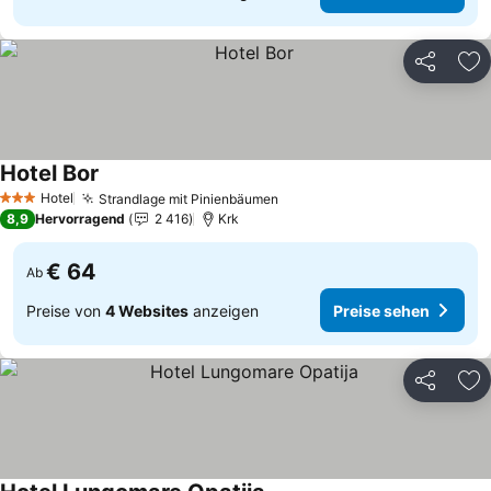
Teilen
Zu
Hotel Bor
Hotel
Strandlage mit Pinienbäumen
3 Sterne
8,9
Hervorragend
2 416
Krk
€ 64
Ab
Preise von
4 Websites
anzeigen
Preise sehen
Teilen
Zu