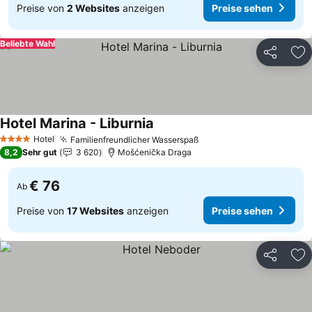
Preise von
2 Websites
anzeigen
Preise sehen
Beliebte Wahl
Teilen
Zu
Hotel Marina - Liburnia
Hotel
Familienfreundlicher Wasserspaß
4 Sterne
8,2
Sehr gut
3 620
Mošćenička Draga
€ 76
Ab
Preise von
17 Websites
anzeigen
Preise sehen
Teilen
Zu