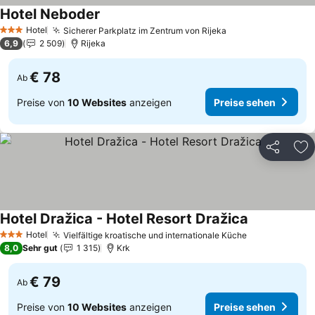
Hotel Neboder
Hotel
Sicherer Parkplatz im Zentrum von Rijeka
3 Sterne
6,9
2 509
Rijeka
€ 78
Ab
Preise von
10 Websites
anzeigen
Preise sehen
Teilen
Zu
Hotel Dražica - Hotel Resort Dražica
Hotel
Vielfältige kroatische und internationale Küche
3 Sterne
8,0
Sehr gut
1 315
Krk
€ 79
Ab
Preise von
10 Websites
anzeigen
Preise sehen