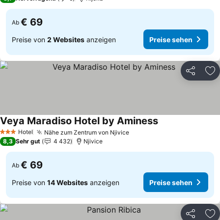
€ 69
Ab
Preise von
2 Websites
anzeigen
Preise sehen
Teilen
Zu
Veya Maradiso Hotel by Aminess
Hotel
Nähe zum Zentrum von Njivice
3 Sterne
8,3
Sehr gut
4 432
Njivice
€ 69
Ab
Preise von
14 Websites
anzeigen
Preise sehen
Teilen
Zu