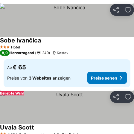
Teilen
Zu
Sobe Ivančica
Hotel
3 Sterne
8,9
Hervorragend
249
Kastav
€ 65
Ab
Preise von
3 Websites
anzeigen
Preise sehen
Beliebte Wahl
Teilen
Zu
Uvala Scott