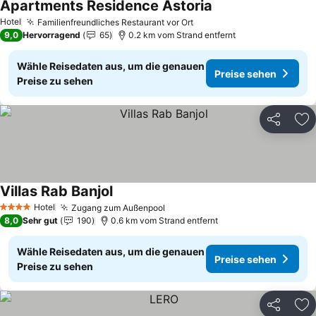
Apartments Residence Astoria
Preise sehen
Hotel
Familienfreundliches Restaurant vor Ort
Preise sehen
9,0
Hervorragend
65
0.2 km vom Strand entfernt
Wähle Reisedaten aus, um die genauen
Preise sehen
Preise zu sehen
Teilen
Zu
Villas Rab Banjol
Preise sehen
Hotel
Zugang zum Außenpool
Preise sehen
4 Sterne
8,0
Sehr gut
190
0.6 km vom Strand entfernt
Wähle Reisedaten aus, um die genauen
Preise sehen
Preise zu sehen
Teilen
Zu