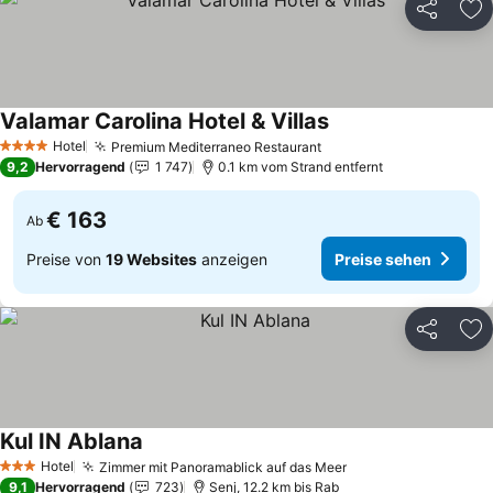
Teilen
Zu
Valamar Carolina Hotel & Villas
Preise sehen
Hotel
Premium Mediterraneo Restaurant
Preise sehen
4 Sterne
9,2
Hervorragend
1 747
0.1 km vom Strand entfernt
€ 163
Ab
Preise von
19 Websites
anzeigen
Preise sehen
Teilen
Zu
Kul IN Ablana
Preise sehen
Hotel
Zimmer mit Panoramablick auf das Meer
Preise sehen
3 Sterne
9,1
Hervorragend
723
Senj, 12.2 km bis Rab