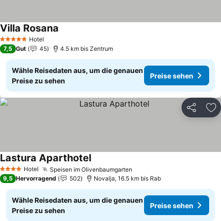
Villa Rosana
Preise sehen
Hotel
5 Sterne
7,5
Gut
45
4.5 km bis Zentrum
Wähle Reisedaten aus, um die genauen
Preise sehen
Preise zu sehen
Teilen
Zu
Lastura Aparthotel
Preise sehen
Hotel
Speisen im Olivenbaumgarten
Preise sehen
4 Sterne
9,5
Hervorragend
502
Novalja, 16.5 km bis Rab
Wähle Reisedaten aus, um die genauen
Preise sehen
Preise zu sehen