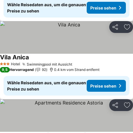
Wähle Reisedaten aus, um die genauen
Preise sehen
Preise zu sehen
Teilen
Zu
Vila Anica
Preise sehen
Hotel
Swimmingpool mit Aussicht
Preise sehen
3 Sterne
9,5
Hervorragend
92
0.4 km vom Strand entfernt
Wähle Reisedaten aus, um die genauen
Preise sehen
Preise zu sehen
Teilen
Zu