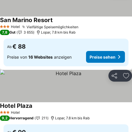
San Marino Resort
Preise sehen
Hotel
Vielfältige Speisemöglichkeiten
Preise sehen
3 Sterne
7,8
Gut
3 655
Lopar, 7.8 km bis Rab
€ 88
Ab
Preise von
16 Websites
anzeigen
Preise sehen
Teilen
Zu
Hotel Plaza
Preise sehen
Hotel
3 Sterne
9,2
Hervorragend
211
Lopar, 7.8 km bis Rab