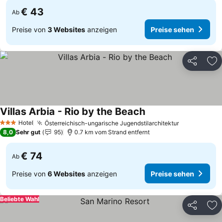
€ 43
Ab
Preise von
3 Websites
anzeigen
Preise sehen
Teilen
Zu
Villas Arbia - Rio by the Beach
Preise sehen
Hotel
Österreichisch-ungarische Jugendstilarchitektur
Preise sehe
3 Sterne
8,0
Sehr gut
95
0.7 km vom Strand entfernt
€ 74
Ab
Preise von
6 Websites
anzeigen
Preise sehen
Beliebte Wahl
Teilen
Zu