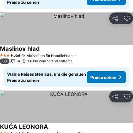
Preise zu sehen
Teilen
Zu
Maslinov hlad
Preise sehen
Hotel
Aktivitäten für Naturliebhaber
Preise sehen
3 Sterne
6,1
9
0.6 km vom Strand entfernt
Wähle Reisedaten aus, um die genauen
Preise sehen
Preise zu sehen
Teilen
Zu
KUĆA LEONORA
Preise sehen