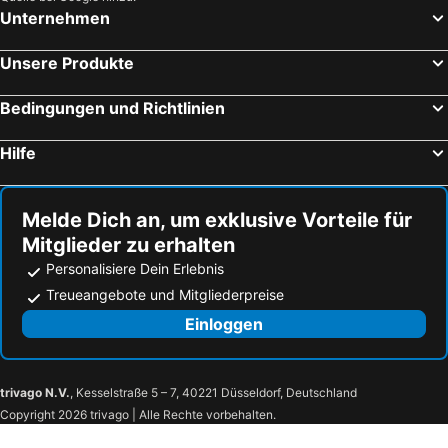
Unternehmen
Villa Melody Novalja
Maslinov hlad
Belveder Deluxe Suite and Rooms
Fam. Grce
Unsere Produkte
Apartmani i sobe Mara
Rooms Andela 2911
Bedingungen und Richtlinien
Peter Pan Apartments
Haus Zdenka
Hilfe
Melde Dich an, um exklusive Vorteile für
Mitglieder zu erhalten
Personalisiere Dein Erlebnis
Treueangebote und Mitgliederpreise
Einloggen
trivago N.V.
, Kesselstraße 5 – 7, 40221 Düsseldorf, Deutschland
Copyright 2026 trivago | Alle Rechte vorbehalten.