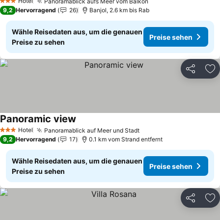
Hotel
Panoramablick aufs Meer vom Balkon
Preise sehen
3 Sterne
9,2
Hervorragend
26
Banjol, 2.6 km bis Rab
Wähle Reisedaten aus, um die genauen
Preise sehen
Preise zu sehen
Teilen
Zu
Panoramic view
Preise sehen
Hotel
Panoramablick auf Meer und Stadt
Preise sehen
3 Sterne
9,2
Hervorragend
17
0.1 km vom Strand entfernt
Wähle Reisedaten aus, um die genauen
Preise sehen
Preise zu sehen
Teilen
Zu