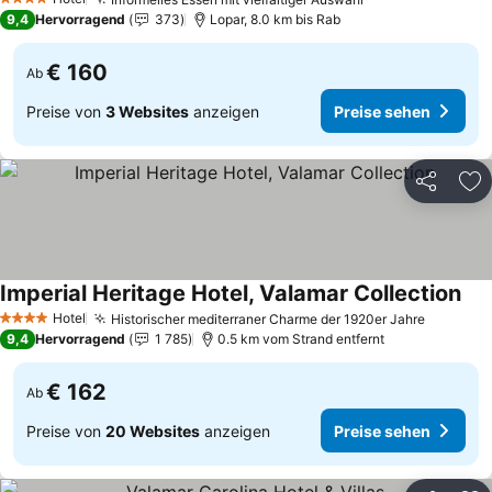
Preise sehen
4 Sterne
9,4
Hervorragend
373
Lopar, 8.0 km bis Rab
€ 160
Ab
Preise von
3 Websites
anzeigen
Preise sehen
Teilen
Zu
Imperial Heritage Hotel, Valamar Collection
Pre
Hotel
Historischer mediterraner Charme der 1920er Jahre
Preise 
4 Sterne
9,4
Hervorragend
1 785
0.5 km vom Strand entfernt
€ 162
Ab
Preise von
20 Websites
anzeigen
Preise sehen