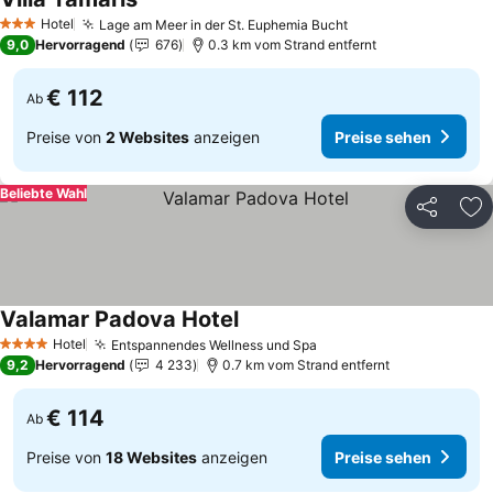
Preise sehen
Hotel
Lage am Meer in der St. Euphemia Bucht
Preise sehen
3 Sterne
9,0
Hervorragend
676
0.3 km vom Strand entfernt
€ 112
Ab
Preise von
2 Websites
anzeigen
Preise sehen
Beliebte Wahl
Teilen
Zu
Valamar Padova Hotel
Preise sehen
Hotel
Entspannendes Wellness und Spa
Preise sehen
4 Sterne
9,2
Hervorragend
4 233
0.7 km vom Strand entfernt
€ 114
Ab
Preise von
18 Websites
anzeigen
Preise sehen