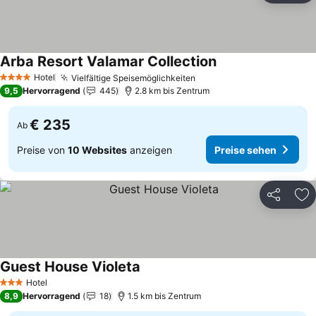
Arba Resort Valamar Collection
Preise sehen
Hotel
Vielfältige Speisemöglichkeiten
Preise sehen
4 Sterne
9,5
Hervorragend
445
2.8 km bis Zentrum
€ 235
Ab
Preise von
10 Websites
anzeigen
Preise sehen
Teilen
Zu
Guest House Violeta
Preise sehen
Hotel
3 Sterne
8,9
Hervorragend
18
1.5 km bis Zentrum