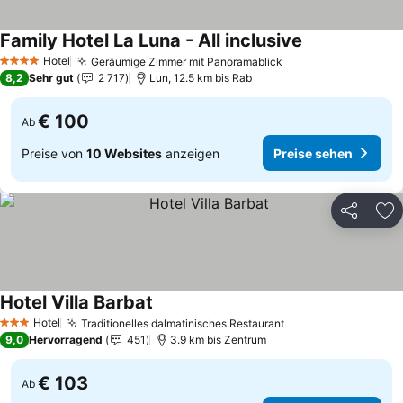
Family Hotel La Luna - All inclusive
Preise sehen
Hotel
Geräumige Zimmer mit Panoramablick
Preise sehen
4 Sterne
8,2
Sehr gut
2 717
Lun, 12.5 km bis Rab
€ 100
Ab
Preise von
10 Websites
anzeigen
Preise sehen
Teilen
Zu
Hotel Villa Barbat
Preise sehen
Hotel
Traditionelles dalmatinisches Restaurant
Preise sehen
3 Sterne
9,0
Hervorragend
451
3.9 km bis Zentrum
€ 103
Ab