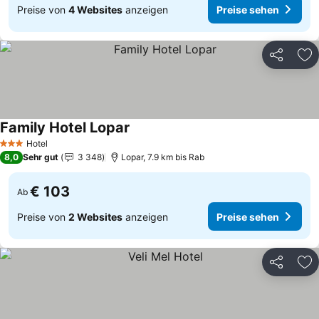
Preise von
4 Websites
anzeigen
Preise sehen
Teilen
Zu
Family Hotel Lopar
Preise sehen
Hotel
3 Sterne
8,0
Sehr gut
3 348
Lopar, 7.9 km bis Rab
€ 103
Ab
Preise von
2 Websites
anzeigen
Preise sehen
Teilen
Zu