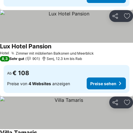
Teilen
Zu
Lux Hotel Pansion
Preise sehen
Hotel
Zimmer mit möblierten Balkonen und Meerblick
Preise sehen
8,3
Sehr gut
901
Senj, 12.3 km bis Rab
€ 108
Ab
Preise von
4 Websites
anzeigen
Preise sehen
Teilen
Zu
Villa Tamaris