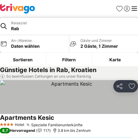
Favoriten
Einlog
Me
Reiseziel
Rab
An-/Abreise
Gäste und Zimmer
Daten wählen
2 Gäste, 1 Zimmer
Sortieren
Filtern
Karte
Günstige Hotels in Rab, Kroatien
So beeinflussen Zahlungen an uns unser Ranking
Teilen
Zu
Apartments Kesic
Preise sehen
Hotel
Spezielle Familienunterkünfte
Preise sehen
4 Sterne
8,7
Hervorragend
117
3.8 km bis Zentrum