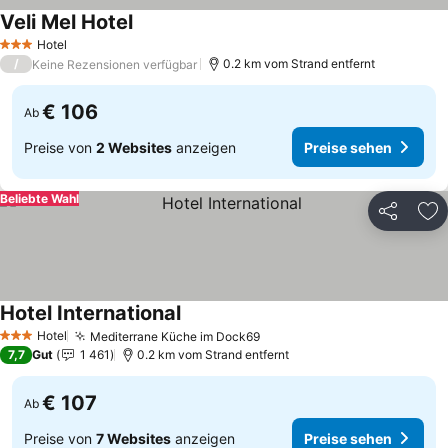
Veli Mel Hotel
Preise sehen
Hotel
3 Sterne
/
0.2 km vom Strand entfernt
Keine Rezensionen verfügbar
€ 106
Ab
Preise von
2 Websites
anzeigen
Preise sehen
Beliebte Wahl
Teilen
Zu
Hotel International
Preise sehen
Hotel
Mediterrane Küche im Dock69
Preise sehen
3 Sterne
7,7
Gut
1 461
0.2 km vom Strand entfernt
€ 107
Ab
Preise von
7 Websites
anzeigen
Preise sehen