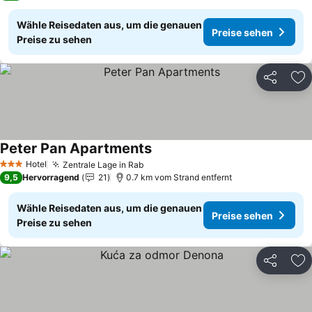
Wähle Reisedaten aus, um die genauen
Preise sehen
Preise zu sehen
Teilen
Zu
Peter Pan Apartments
Preise sehen
Hotel
Zentrale Lage in Rab
Preise sehen
3 Sterne
9,5
Hervorragend
21
0.7 km vom Strand entfernt
Wähle Reisedaten aus, um die genauen
Preise sehen
Preise zu sehen
Teilen
Zu