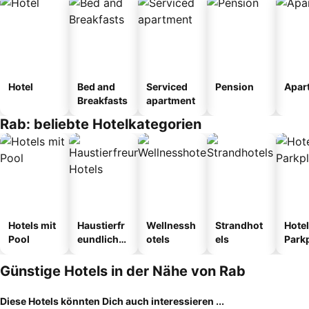
Hotel
Bed and
Serviced
Pension
Apar
Breakfasts
apartment
Rab: beliebte Hotelkategorien
Hotels mit
Haustierfr
Wellnessh
Strandhot
Hotel
Pool
eundliche
otels
els
Park
Hotels
Günstige Hotels in der Nähe von Rab
Diese Hotels könnten Dich auch interessieren ...