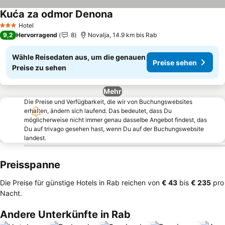
Kuća za odmor Denona
Preise sehen
Hotel
3 Sterne
9,2
Hervorragend
8
Novalja, 14.9 km bis Rab
Wähle Reisedaten aus, um die genauen
Preise sehen
Preise zu sehen
Mehr
Die Preise und Verfügbarkeit, die wir von Buchungswebsites
erhalten, ändern sich laufend. Das bedeutet, dass Du
möglicherweise nicht immer genau dasselbe Angebot findest, das
Du auf trivago gesehen hast, wenn Du auf der Buchungswebsite
landest.
Preisspanne
Die Preise für günstige Hotels in Rab reichen von
‎€ 43
bis
‎€ 235
pro
Nacht.
Andere Unterkünfte in Rab