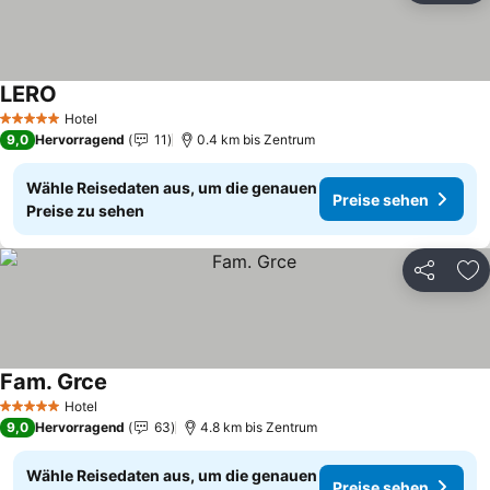
LERO
Preise sehen
Hotel
5 Sterne
9,0
Hervorragend
11
0.4 km bis Zentrum
Wähle Reisedaten aus, um die genauen
Preise sehen
Preise zu sehen
Teilen
Zu
Fam. Grce
Preise sehen
Hotel
5 Sterne
9,0
Hervorragend
63
4.8 km bis Zentrum
Wähle Reisedaten aus, um die genauen
Preise sehen