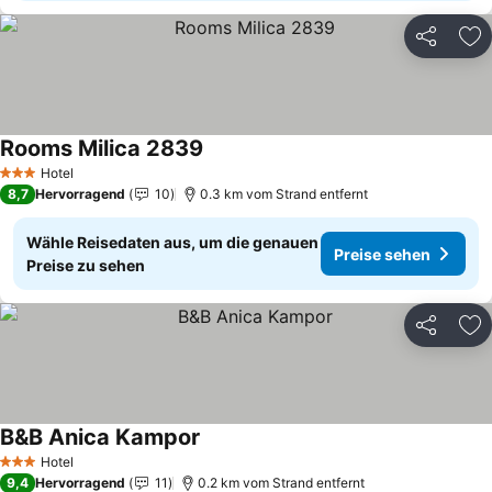
Teilen
Zu
Rooms Milica 2839
Preise sehen
Hotel
3 Sterne
8,7
Hervorragend
10
0.3 km vom Strand entfernt
Wähle Reisedaten aus, um die genauen
Preise sehen
Preise zu sehen
Teilen
Zu
B&B Anica Kampor
Preise sehen
Hotel
3 Sterne
9,4
Hervorragend
11
0.2 km vom Strand entfernt