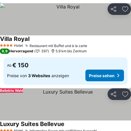
Teilen
Zu
Villa Royal
Preise sehen
Hotel
Restaurant mit Buffet und à la carte
Preise sehen
4 Sterne
8,9
Hervorragend
397
5.9 km bis Zentrum
€ 150
Ab
Preise von
3 Websites
anzeigen
Preise sehen
Beliebte Wahl
Teilen
Zu
Luxury Suites Bellevue
Preise sehen
Hotel
Informelles Essen mit vielfältiger Auswahl