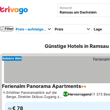
Reiseziel
Filter
Preis – aufsteigend
Preis
Lage
Günstige Hotels in Ramsau
Beliebte Wahl
Ferienalm Panorama Apartments
2 Sterne
Preise sehe
Erhöhter Panoramablick auf die
Hervorragend
(1 373 Be
8,6
Berge, Direkter Skibus-Zugang zu
Preise sehen
Ski Amadé
€ 78
Ab