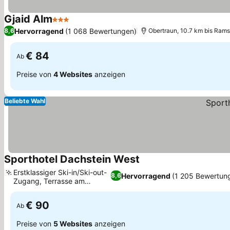
Gjaid Alm
3 Sterne
Preise sehen
Hervorragend
(1 068 Bewertungen)
8,6
Obertraun, 10.7 km bis Ram
€ 84
Ab
Preise von
4 Websites
anzeigen
Beliebte Wahl
Sporthotel Dachstein West
Preise sehen
Erstklassiger Ski-in/Ski-out-
Hervorragend
(1 205 Bewertun
8,6
Zugang, Terrasse am
Preise sehen
Flussufer
€ 90
Ab
Preise von
5 Websites
anzeigen