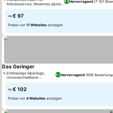
Hervorragend
(7 161 Bew
8,6
Roboterservice, Modernes alpines
Preise sehen
Sporthotelkonzept
€ 97
Ab
Preise von
11 Websites
anzeigen
Das Geringer
Preise sehen
Erstklassige Alpenlage,
Hervorragend
(998 Bewertung
9,3
Unverwechselbarer
Preise sehen
Kaiserschmarrn
€ 102
Ab
Preise von
4 Websites
anzeigen