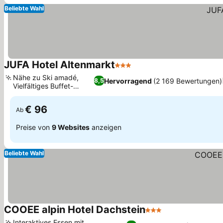
Beliebte Wahl
JUFA Hotel Altenmarkt
3 Sterne
Preise sehen
Nähe zu Ski amadé,
Hervorragend
(2 169 Bewertungen)
8,5
Vielfältiges Buffet-
Preise sehen
Angebot
€ 96
Ab
Preise von
9 Websites
anzeigen
Beliebte Wahl
COOEE alpin Hotel Dachstein
3 Sterne
Preise sehen
Interaktives Essen mit