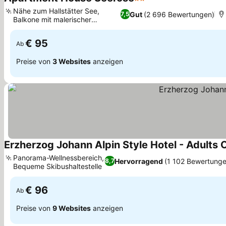
2 Sterne
Preise sehen
Nähe zum Hallstätter See,
Gut
(2 696 Bewertungen)
7,5
Balkone mit malerischer
Preise sehen
Aussicht
€ 95
Ab
Preise von
3 Websites
anzeigen
Erzherzog Johann Alpin Style Hotel - Adults 
Panorama-Wellnessbereich,
Hervorragend
(1 102 Bewertung
8,7
Bequeme Skibushaltestelle
Preise sehen
€ 96
Ab
Preise von
9 Websites
anzeigen