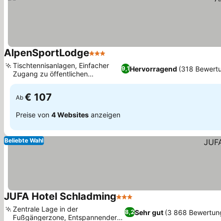
AlpenSportLodge
3 Sterne
Preise sehen
Tischtennisanlagen, Einfacher
Hervorragend
(318 Bewert
9,1
Zugang zu öffentlichen
Preise sehen
Verkehrsmitteln
€ 107
Ab
Preise von
4 Websites
anzeigen
Beliebte Wahl
JUFA Hotel Schladming
3 Sterne
Preise sehen
Zentrale Lage in der
Sehr gut
(3 868 Bewertun
8,2
Fußgängerzone, Entspannender