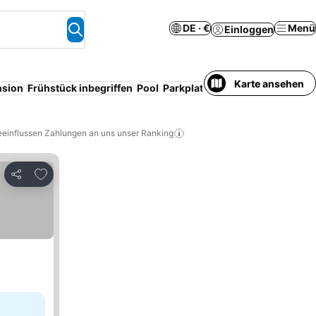
DE · €
Menü
Einloggen
Karte ansehen
nsion
Frühstück inbegriffen
Pool
Parkplatz
Haustiere erlaubt
WL
eeinflussen Zahlungen an uns unser Ranking
Zu Favoriten hinzufügen
Teilen