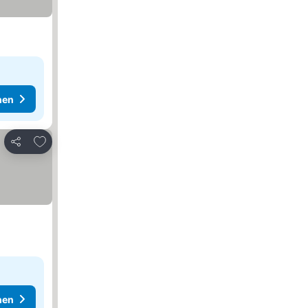
hen
Zu Favoriten hinzufügen
Teilen
hen