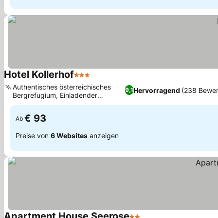
Hotel Kollerhof
3 Sterne
Preise sehen
Authentisches österreichisches
Hervorragend
(238 Bewer
9,1
Bergrefugium, Einladender
Preise sehen
Wellnessbereich
€ 93
Ab
Preise von
6 Websites
anzeigen
Apartment House Seerose