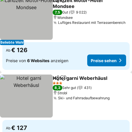
Landzeit Motor-Hotel
Teilen
Zu Favoriten hinzufügen
Mondsee
Preise sehen
7,5
Gut
9 022
Mondsee
Luftiges Restaurant mit Terrassenbereich
Pr
Beliebte Wahl
€ 126
Ab
Preise von
6 Websites
anzeigen
Preise sehen
Hotel garni Weberhäusl
Teilen
Zu Favoriten hinzufügen
Pr
3 Sterne
8,3
Sehr gut
431
Strobl
Ski- und Fahrradaufbewahrung
Preise se
€ 127
Ab