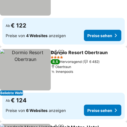
€ 122
Ab
Preise von
4 Websites
anzeigen
Preise sehen
Dormio Resort Obertraun
Teilen
Zu Favoriten hinzufügen
4 Sterne
8,5
Hervorragend
6 482
Obertraun
Innenpools
Preise sehen
Beliebte Wahl
€ 124
Ab
Preise von
6 Websites
anzeigen
Preise sehen