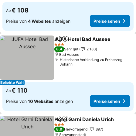
€ 108
Ab
Preise von
4 Websites
anzeigen
Preise sehen
JUFA Hotel Bad Aussee
Teilen
Zu Favoriten hinzufügen
Pr
3 Sterne
8,4
Sehr gut
2 183
Bad Aussee
Historische Verbindung zu Erzherzog
Johann
Beliebte Wahl
€ 110
Ab
Preise von
10 Websites
anzeigen
Preise sehen
Hotel Garni Daniela Urich
Teilen
Zu Favoriten hinzufügen
P
3 Sterne
8,9
Hervorragend
897
Schwanenstadt