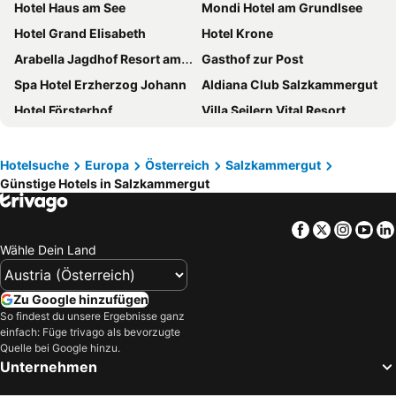
Hotel Haus am See
Mondi Hotel am Grundlsee
Hotel Grand Elisabeth
Hotel Krone
Arabella Jagdhof Resort am Fuschlsee, a Tribute Portfolio Hotel
Gasthof zur Post
Spa Hotel Erzherzog Johann
Aldiana Club Salzkammergut
Hotel Försterhof
Villa Seilern Vital Resort
Romantik Hotel Im Weissen Rössl am Wolfgangsee
Narzissen Vital Resort Bad Aussee
EurothermenResort Bad Ischl
Hotel Goldenes Schiff
Hotelsuche
Europa
Österreich
Salzkammergut
Günstige Hotels in Salzkammergut
Hotel Post
Las Marías
Waldhof Fuschlsee Resort
Hotel Post am See
Facebook
Twitter
Insta
Yo
JUFA Hotel Bad Aussee
Kirchenwirt
Wähle Dein Land
JUFA Hotel Altaussee
Vitalhotel Gosau
Hotel Stadler am Attersee
Aktivhotel Wildschutz
Zu Google hinzufügen
G'sund & Natur Hotel Die Wasnerin - Adults Only
Scalaria Sunset Wing
So findest du unsere Ergebnisse ganz
einfach: Füge trivago als bevorzugte
Boutiquehotel Hubertushof
Hotel Stroblerhof
Quelle bei Google hinzu.
Unternehmen
Seehotel Schwan
Hotel Ausseerland
Gasthof Seestern
JUFA Hotel Grundlsee