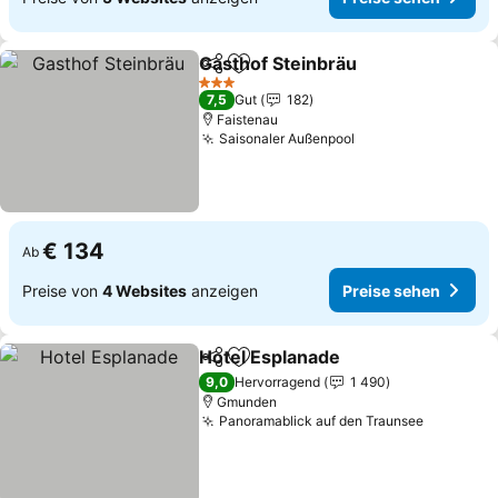
Gasthof Steinbräu
Teilen
Zu Favoriten hinzufügen
Preise s
3 Sterne
7,5
Gut
182
Faistenau
Saisonaler Außenpool
Preise sehen
€ 134
Ab
Preise von
4 Websites
anzeigen
Preise sehen
Hotel Esplanade
Teilen
Zu Favoriten hinzufügen
Preise se
9,0
Hervorragend
1 490
Gmunden
Panoramablick auf den Traunsee
Preise s