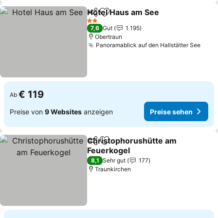
Hotel Haus am See
Teilen
Zu Favoriten hinzufügen
Preise 
2 Sterne
7,6
Gut
1 195
Obertraun
Panoramablick auf den Hallstätter See
Prei
€ 119
Ab
Preise von
9 Websites
anzeigen
Preise sehen
Christophorushütte am
Teilen
Zu Favoriten hinzufügen
Feuerkogel
Preise sehen
8,1
Sehr gut
177
Traunkirchen