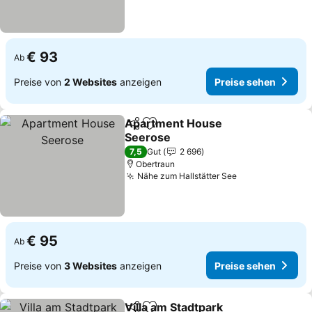
€ 93
Ab
Preise von
2 Websites
anzeigen
Preise sehen
Apartment House
Teilen
Zu Favoriten hinzufügen
Seerose
Preise sehen
7,5
Gut
2 696
Obertraun
Nähe zum Hallstätter See
Preise sehen
€ 95
Ab
Preise von
3 Websites
anzeigen
Preise sehen
Villa am Stadtpark