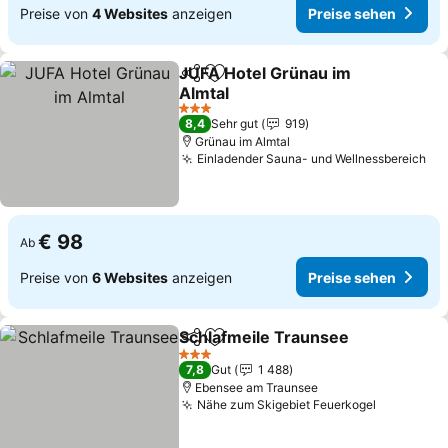
Preise von
4 Websites
anzeigen
Preise sehen
JUFA Hotel Grünau im
Teilen
Zu Favoriten hinzufügen
Almtal
Preise sehen
3 Sterne
8,4
Sehr gut
919
Grünau im Almtal
Einladender Sauna- und Wellnessbereich
Pr
€ 98
Ab
Preise von
6 Websites
anzeigen
Preise sehen
Schlafmeile Traunsee
Teilen
Zu Favoriten hinzufügen
Prei
3 Sterne
7,8
Gut
1 488
Ebensee am Traunsee
Nähe zum Skigebiet Feuerkogel
Preise se