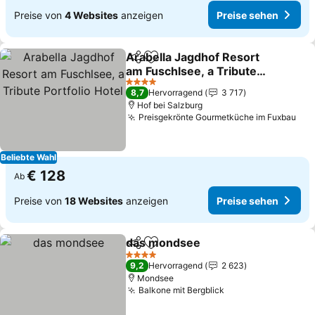
Preise von
4 Websites
anzeigen
Preise sehen
Arabella Jagdhof Resort
Teilen
Zu Favoriten hinzufügen
am Fuschlsee, a Tribute
Portfolio Hotel
Preise sehen
4 Sterne
8,7
Hervorragend
3 717
Hof bei Salzburg
Preisgekrönte Gourmetküche im Fuxbau
Pre
Beliebte Wahl
€ 128
Ab
Preise von
18 Websites
anzeigen
Preise sehen
das mondsee
Teilen
Zu Favoriten hinzufügen
Preise sehen
4 Sterne
9,2
Hervorragend
2 623
Mondsee
Balkone mit Bergblick
Preise sehen