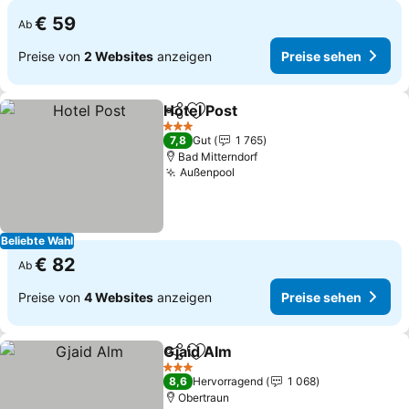
€ 59
Ab
Preise von
2 Websites
anzeigen
Preise sehen
Hotel Post
Teilen
Zu Favoriten hinzufügen
Preise sehen
3 Sterne
7,8
Gut
1 765
Bad Mitterndorf
Außenpool
Preise sehen
Beliebte Wahl
€ 82
Ab
Preise von
4 Websites
anzeigen
Preise sehen
Gjaid Alm
Teilen
Zu Favoriten hinzufügen
Preise sehen
3 Sterne
8,6
Hervorragend
1 068
Obertraun