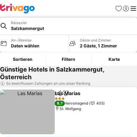
Favoriten
Einlog
Me
Reiseziel
Salzkammergut
An-/Abreise
Gäste und Zimmer
Daten wählen
2 Gäste, 1 Zimmer
Sortieren
Filtern
Karte
Günstige Hotels in Salzkammergut,
Österreich
So beeinflussen Zahlungen an uns unser Ranking
Las Marías
Teilen
Zu Favoriten hinzufügen
Preise sehen
3 Sterne
8,7
Hervorragend
405
St. Wolfgang