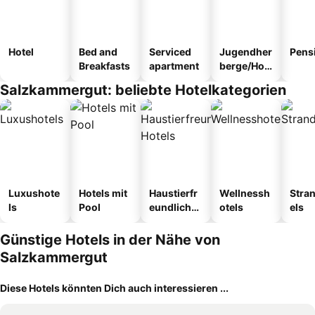
Hotel
Bed and
Serviced
Jugendher
Pens
Breakfasts
apartment
berge/Hos
tel
Salzkammergut: beliebte Hotelkategorien
Luxushote
Hotels mit
Haustierfr
Wellnessh
Stra
ls
Pool
eundliche
otels
els
Hotels
Günstige Hotels in der Nähe von
Salzkammergut
Diese Hotels könnten Dich auch interessieren ...